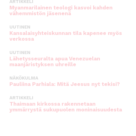
ARTIKKELI
Myanmarilainen teologi kasvoi kahden
vähemmistön jäsenenä
UUTINEN
Kansalaisyhteiskunnan tila kapenee myös
verkossa
UUTINEN
Lähetysseuralta apua Venezuelan
maanjäristyksen uhreille
NÄKÖKULMA
Pauliina Parhiala: Mitä Jeesus nyt tekisi?
ARTIKKELI
Thaimaan kirkossa rakennetaan
ymmärrystä sukupuolen moninaisuudesta