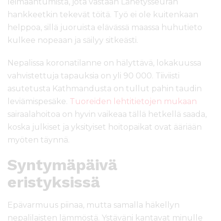
leimaantumista, jota vastaan Lähetysseuran
hankkeetkin tekevät töitä. Työ ei ole kuitenkaan
helppoa, sillä juoruista elävässä maassa huhutieto
kulkee nopeaan ja säilyy sitkeästi.
Nepalissa koronatilanne on hälyttävä, lokakuussa
vahvistettuja tapauksia on yli 90 000. Tiiviisti
asutetusta Kathmandusta on tullut pahin taudin
leviämispesäke.
Tuoreiden lehtitietojen mukaan
sairaalahoitoa on hyvin vaikeaa tällä hetkellä saada,
koska julkiset ja yksityiset hoitopaikat ovat ääriään
myöten täynnä.
Syntymäpäivä
eristyksissä
Epävarmuus piinaa, mutta samalla häkellyn
nepalilaisten lämmöstä. Ystäväni kantavat minulle