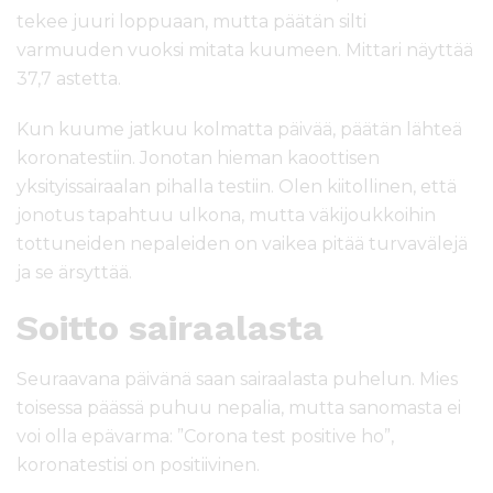
tekee juuri loppuaan, mutta päätän silti
varmuuden vuoksi mitata kuumeen. Mittari näyttää
37,7 astetta.
Kun kuume jatkuu kolmatta päivää, päätän lähteä
koronatestiin. Jonotan hieman kaoottisen
yksityissairaalan pihalla testiin. Olen kiitollinen, että
jonotus tapahtuu ulkona, mutta väkijoukkoihin
tottuneiden nepaleiden on vaikea pitää turvavälejä
ja se ärsyttää.
Soitto sairaalasta
Seuraavana päivänä saan sairaalasta puhelun. Mies
toisessa päässä puhuu nepalia, mutta sanomasta ei
voi olla epävarma: ”Corona test positive ho”,
koronatestisi on positiivinen.