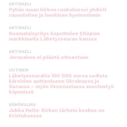
k
ARTIKKELI
Pyhän maan kirkon ruokakurssi yhdisti
ruuanlaiton ja henkisen hyvinvoinnin
ARTIKKELI
Suomalaisyritys koputtelee Etiopian
markkinoita Lähetysseuran kanssa
ARTIKKELI
Jerusalem ei päästä otteestaan
UUTINEN
Lähetysseuralta 100 000 euroa sodista
kärsivien auttamiseen Ukrainassa ja
Gazassa – myös Venezuelassa avustustyö
käynnissä
NÄKÖKULMA
Jukka Helle: Kirkon tärkein keskus on
Kristuksessa