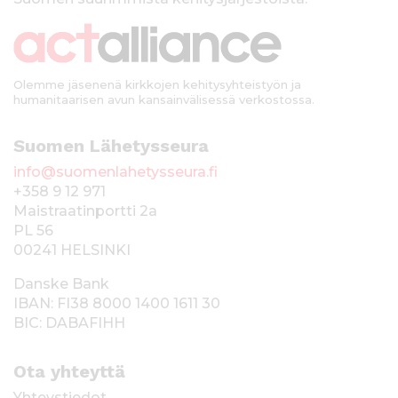
k
i
Olemme jäsenenä kirkkojen kehitysyhteistyön ja
humanitaarisen avun kansainvälisessä verkostossa.
Suomen Lähetysseura
info@suomenlahetysseura.fi
+358 9 12 971
Maistraatinportti 2a
PL 56
00241 HELSINKI
Danske Bank
IBAN: FI38 8000 1400 1611 30
BIC: DABAFIHH
Ota yhteyttä
Yhteystiedot