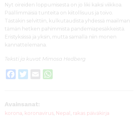
Nyt oireiden loppumisesta on jo liki kaksi viikkoa.
Päällimmäisiä tunteita on kiitollisuus ja toivo.
Tästäkin selvittiin, kulkutaudista yhdessä maailman
tämän hetken pahimmista pandemiapesäkkeistä.
Eristyksissä ja yksin, mutta samalla niin monen
kannattelemana.
Teksti ja kuvat Mimosa Hedberg
F
T
E
W
a
w
m
h
c
it
ai
a
e
te
l
ts
Avainsanat:
b
r
A
korona
,
koronavirus
,
Nepal
,
rakas päiväkirja
o
p
o
p