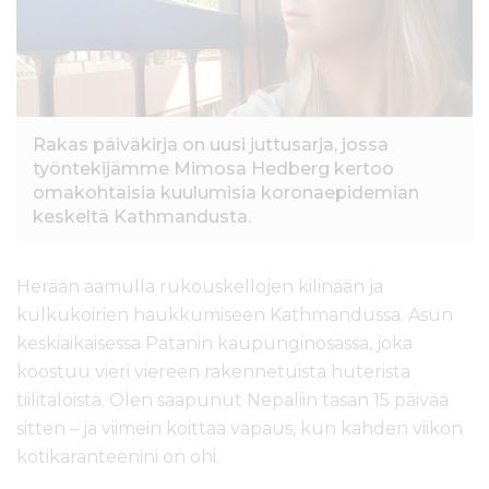
l
t
ö
ö
n
Rakas päiväkirja on uusi juttusarja, jossa
työntekijämme Mimosa Hedberg kertoo
omakohtaisia kuulumisia koronaepidemian
keskeltä Kathmandusta.
Herään aamulla rukouskellojen kilinään ja
kulkukoirien haukkumiseen Kathmandussa. Asun
keskiaikaisessa Patanin kaupunginosassa, joka
koostuu vieri viereen rakennetuista huterista
tiilitaloista. Olen saapunut Nepaliin tasan 15 päivää
sitten – ja viimein koittaa vapaus, kun kahden viikon
kotikaranteenini on ohi.