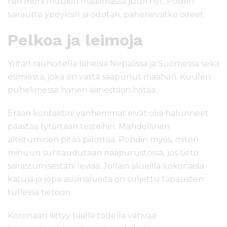
niin moni muukin maailmassa juuri nyt. Poden
sairautta ypöyksin ja odotan, pahenevatko oireet.
Pelkoa ja leimoja
Yritän rauhoitella läheisiä Nepalissa ja Suomessa sekä
esimiestä, joka on vasta saapunut maahan. Kuulen
puhelimessa hänen äänestään hätää.
Erään kontaktini vanhemmat eivät olisi halunneet
päästää tytärtään testeihin. Mahdollinen
altistuminen pitää piilottaa. Pohdin myös, miten
minuun suhtaudutaan naapurustossa, jos tieto
sairastumisestani leviää. Jollain alueilla kokonaisia
katuja ja jopa asuinalueita on suljettu tapausten
tullessa tietoon.
Koronaan liittyy täällä todella vahvaa