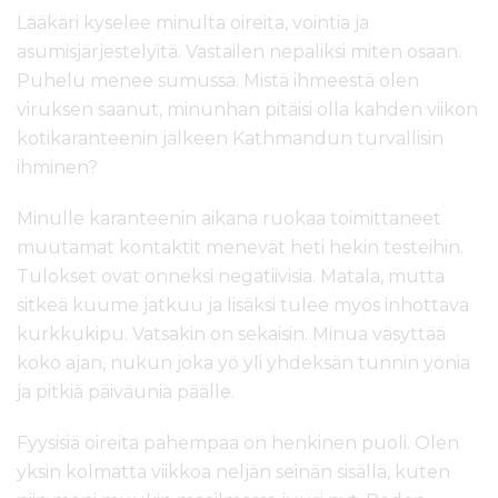
Lääkäri kyselee minulta oireita, vointia ja
asumisjärjestelyitä. Vastailen nepaliksi miten osaan.
Puhelu menee sumussa. Mistä ihmeestä olen
viruksen saanut, minunhan pitäisi olla kahden viikon
kotikaranteenin jälkeen Kathmandun turvallisin
ihminen?
Minulle karanteenin aikana ruokaa toimittaneet
muutamat kontaktit menevät heti hekin testeihin.
Tulokset ovat onneksi negatiivisia. Matala, mutta
sitkeä kuume jatkuu ja lisäksi tulee myös inhottava
kurkkukipu. Vatsakin on sekaisin. Minua väsyttää
koko ajan, nukun joka yö yli yhdeksän tunnin yönia
ja pitkiä päiväunia päälle.
Fyysisiä oireita pahempaa on henkinen puoli. Olen
yksin kolmatta viikkoa neljän seinän sisällä, kuten