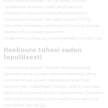
kuivuudesta kärsivien auttamiseen Luoteis-
Tansaniassa alueelle, jossa Lähetysseuran
yhteistyökumppani, kehitysyhteistyöjärjestö
Tanganyika Christian Refugee Service (TCRS)
toteuttaa hankkeita, joiden tavoitteena on auttaa
väestöä selviytymään paremmin
ilmastonmuutoksessa ja parantamaan ruokaturvaa.
Raekuuro tuhosi sadon
lopullisesti
Huomattavat alueet Pohjois-Tansaniassa ovat
kärsineet viime vuosien vaikeista sääoloista. Viime
vuonna monet alueen viljelijöistä menettivät
tärkeimmän ruokakasvin, maissin, sadon kokonaan.
Myös uusi satokausi on ollut haasteellinen. Sateiden
välit ovat olleet pitkiä, ja kun sadetta on saatu, ne
ovat olleet liian rajuja.