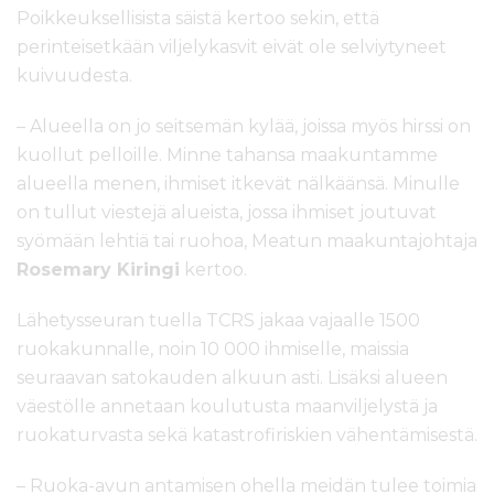
Poikkeuksellisista säistä kertoo sekin, että
perinteisetkään viljelykasvit eivät ole selviytyneet
kuivuudesta.
– Alueella on jo seitsemän kylää, joissa myös hirssi on
kuollut pelloille. Minne tahansa maakuntamme
alueella menen, ihmiset itkevät nälkäänsä. Minulle
on tullut viestejä alueista, jossa ihmiset joutuvat
syömään lehtiä tai ruohoa, Meatun maakuntajohtaja
Rosemary Kiringi
kertoo.
Lähetysseuran tuella TCRS jakaa vajaalle 1500
ruokakunnalle, noin 10 000 ihmiselle, maissia
seuraavan satokauden alkuun asti. Lisäksi alueen
väestölle annetaan koulutusta maanviljelystä ja
ruokaturvasta sekä katastrofiriskien vähentämisestä.
– Ruoka-avun antamisen ohella meidän tulee toimia