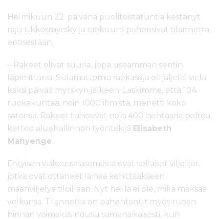
Helmikuun 22. päivänä puolitoistatuntia kestänyt
raju ukkosmyrsky ja raekuuro pahensivat tilannetta
entisestään.
– Rakeet olivat suuria, jopa useamman sentin
läpimittaisia. Sulamattomia raekasoja oli jäljellä vielä
kaksi päivää myrskyn jälkeen. Laskimme, että 104
ruokakuntaa, noin 1000 ihmistä, menetti koko
satonsa. Rakeet tuhosivat noin 400 hehtaaria peltoa,
kertoo aluehallinnon työntekijä
Elisabeth
Manyenge
.
Erityisen vaikeassa asemassa ovat sellaiset viljelijät,
jotka ovat ottaneet lainaa kehittääkseen
maanviljelyä tiloillaan. Nyt heillä ei ole, millä maksaa
velkansa. Tilannetta on pahentanut myös ruoan
hinnan voimakas nousu samanaikaisesti, kun