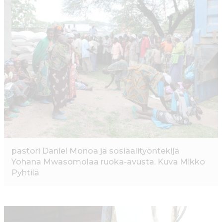
c
it
ai
a
e
te
l
ts
b
r
A
o
p
o
p
k
pastori Daniel Monoa ja sosiaalityöntekijä
Yohana Mwasomolaa ruoka-avusta. Kuva Mikko
Pyhtilä