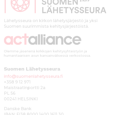
a
l
k
Lähetysseura on kirkon lähetysjärjestö ja yksi
Suomen suurimmista kehitysjärjestöistä.
k
i
Olemme jäsenenä kirkkojen kehitysyhteistyön ja
humanitaarisen avun kansainvälisessä verkostossa.
Suomen Lähetysseura
info@suomenlahetysseura.fi
+358 9 12 971
Maistraatinportti 2a
PL 56
00241 HELSINKI
Danske Bank
IBAN: FI38 8000 1400 1611 30