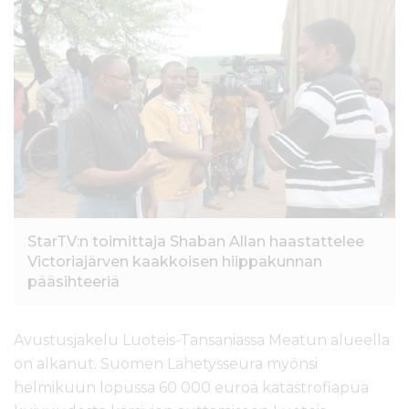
l
t
ö
ö
n
StarTV:n toimittaja Shaban Allan haastattelee
Victoriajärven kaakkoisen hiippakunnan
pääsihteeriä
Avustusjakelu Luoteis-Tansaniassa Meatun alueella
on alkanut. Suomen Lähetysseura myönsi
helmikuun lopussa 60 000 euroa katastrofiapua