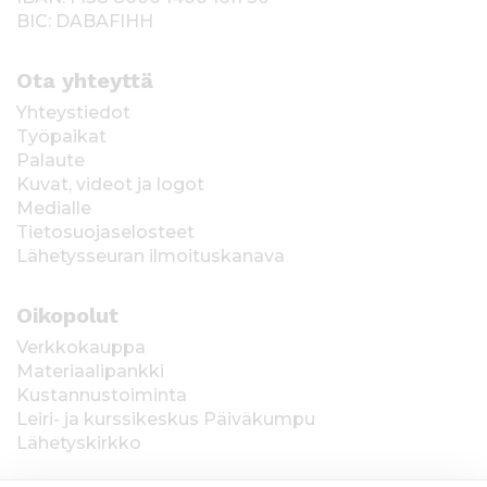
BIC: DABAFIHH
Ota yhteyttä
Yhteystiedot
Työpaikat
Palaute
Kuvat, videot ja logot
Medialle
Tietosuojaselosteet
Lähetysseuran ilmoituskanava
Oikopolut
Verkkokauppa
Materiaalipankki
Kustannustoiminta
Leiri- ja kurssikeskus Päiväkumpu
Lähetyskirkko