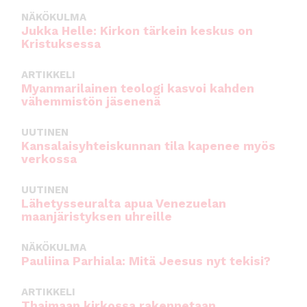
NÄKÖKULMA
Jukka Helle: Kirkon tärkein keskus on
Kristuksessa
ARTIKKELI
Myanmarilainen teologi kasvoi kahden
vähemmistön jäsenenä
UUTINEN
Kansalaisyhteiskunnan tila kapenee myös
verkossa
UUTINEN
Lähetysseuralta apua Venezuelan
maanjäristyksen uhreille
NÄKÖKULMA
Pauliina Parhiala: Mitä Jeesus nyt tekisi?
ARTIKKELI
Thaimaan kirkossa rakennetaan