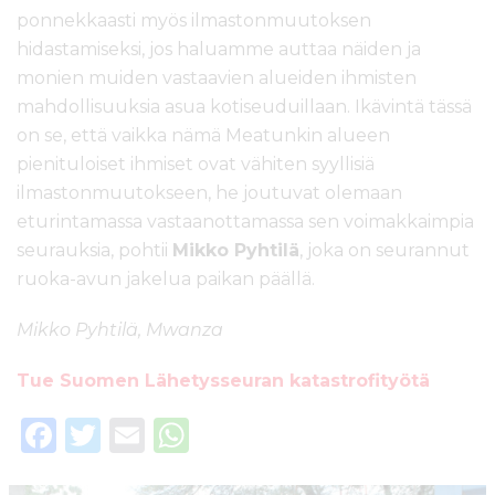
ponnekkaasti myös ilmastonmuutoksen
hidastamiseksi, jos haluamme auttaa näiden ja
monien muiden vastaavien alueiden ihmisten
mahdollisuuksia asua kotiseuduillaan. Ikävintä tässä
on se, että vaikka nämä Meatunkin alueen
pienituloiset ihmiset ovat vähiten syyllisiä
ilmastonmuutokseen, he joutuvat olemaan
eturintamassa vastaanottamassa sen voimakkaimpia
seurauksia, pohtii
Mikko Pyhtilä
, joka on seurannut
ruoka-avun jakelua paikan päällä.
Mikko Pyhtilä, Mwanza
Tue Suomen Lähetysseuran katastrofityötä
F
T
E
W
a
w
m
h