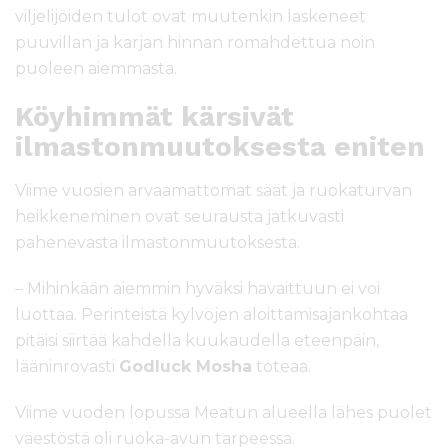
viljelijöiden tulot ovat muutenkin laskeneet
puuvillan ja karjan hinnan romahdettua noin
puoleen aiemmasta.
Köyhimmät kärsivät
ilmastonmuutoksesta eniten
Viime vuosien arvaamattomat säät ja ruokaturvan
heikkeneminen ovat seurausta jatkuvasti
pahenevasta ilmastonmuutoksesta.
– Mihinkään aiemmin hyväksi havaittuun ei voi
luottaa. Perinteistä kylvöjen aloittamisajankohtaa
pitäisi siirtää kahdella kuukaudella eteenpäin,
lääninrovasti
Godluck Mosha
toteaa.
Viime vuoden lopussa Meatun alueella lähes puolet
väestöstä oli ruoka-avun tarpeessa.