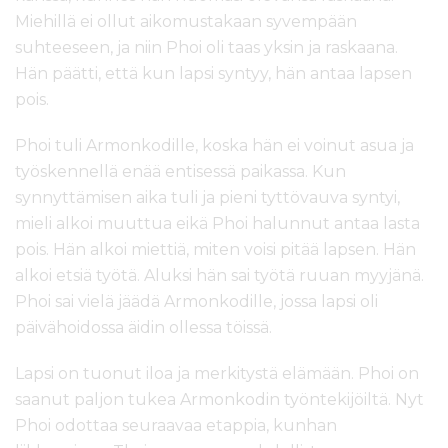
Miehillä ei ollut aikomustakaan syvempään
suhteeseen, ja niin Phoi oli taas yksin ja raskaana.
Hän päätti, että kun lapsi syntyy, hän antaa lapsen
pois.
Phoi tuli Armonkodille, koska hän ei voinut asua ja
työskennellä enää entisessä paikassa. Kun
synnyttämisen aika tuli ja pieni tyttövauva syntyi,
mieli alkoi muuttua eikä Phoi halunnut antaa lasta
pois. Hän alkoi miettiä, miten voisi pitää lapsen. Hän
alkoi etsiä työtä. Aluksi hän sai työtä ruuan myyjänä.
Phoi sai vielä jäädä Armonkodille, jossa lapsi oli
päivähoidossa äidin ollessa töissä.
Lapsi on tuonut iloa ja merkitystä elämään. Phoi on
saanut paljon tukea Armonkodin työntekijöiltä. Nyt
Phoi odottaa seuraavaa etappia, kunhan