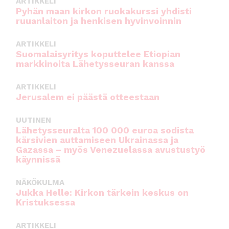
ARTIKKELI
o
p
Pyhän maan kirkon ruokakurssi yhdisti
ruuanlaiton ja henkisen hyvinvoinnin
k
ARTIKKELI
Suomalaisyritys koputtelee Etiopian
markkinoita Lähetysseuran kanssa
ARTIKKELI
Jerusalem ei päästä otteestaan
UUTINEN
Lähetysseuralta 100 000 euroa sodista
kärsivien auttamiseen Ukrainassa ja
Gazassa – myös Venezuelassa avustustyö
käynnissä
NÄKÖKULMA
Jukka Helle: Kirkon tärkein keskus on
Kristuksessa
ARTIKKELI