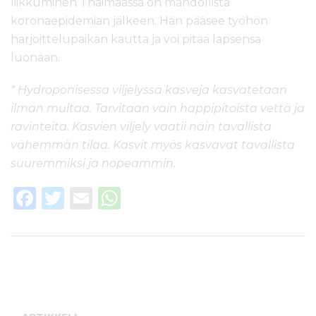
liikkuminen Thaimaassa on mahdollista
koronaepidemian jälkeen. Hän pääsee työhön
harjoittelupaikan kautta ja voi pitää lapsensa
luonaan.
* Hydroponisessa viljelyssä kasveja kasvatetaan
ilman multaa. Tarvitaan vain happipitoista vettä ja
ravinteita. Kasvien viljely vaatii näin tavallista
vähemmän tilaa. Kasvit myös kasvavat tavallista
suuremmiksi ja nopeammin.
F
T
E
W
a
w
m
h
c
it
ai
a
e
te
l
ts
b
r
A
o
p