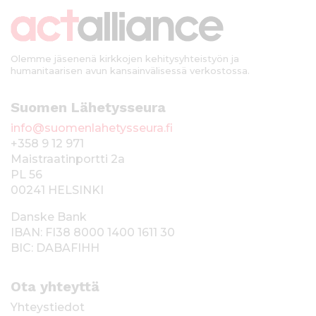
k
i
Olemme jäsenenä kirkkojen kehitysyhteistyön ja
humanitaarisen avun kansainvälisessä verkostossa.
Suomen Lähetysseura
info@suomenlahetysseura.fi
+358 9 12 971
Maistraatinportti 2a
PL 56
00241 HELSINKI
Danske Bank
IBAN: FI38 8000 1400 1611 30
BIC: DABAFIHH
Ota yhteyttä
Yhteystiedot