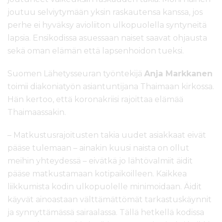
joutuu selviytymään yksin raskautensa kanssa, jos
perhe ei hyväksy avioliiton ulkopuolella syntyneitä
lapsia. Ensikodissa asuessaan naiset saavat ohjausta
sekä oman elämän että lapsenhoidon tueksi.
Suomen Lähetysseuran työntekijä
Anja Markkanen
toimii diakoniatyön asiantuntijana Thaimaan kirkossa.
Hän kertoo, että koronakriisi rajoittaa elämää
Thaimaassakin.
– Matkustusrajoitusten takia uudet asiakkaat eivät
pääse tulemaan – ainakin kuusi naista on ollut
meihin yhteydessä – eivätkä jo lähtövalmiit äidit
pääse matkustamaan kotipaikoilleen. Kaikkea
liikkumista kodin ulkopuolelle minimoidaan. Äidit
käyvät ainoastaan välttämättömät tarkastuskäynnit
ja synnyttämässä sairaalassa. Tällä hetkellä kodissa