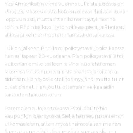
Yksi Armonkotiin viime vuonna tulleista äideistä on
Phoi, 23. Maaseudulta kotoisin oleva Phoi kävi lukion
loppuun asti, mutta sitten hänen täytyi mennä
töihin. Phoin isä kuoli tytön ollessa pieni, ja Phoi asui
äitinsä ja kolmen nuoremman sisarensa kanssa.
Lukion jälkeen Phoilla oli poikaystävä, jonka kanssa
hän sai lapsen 20-vuotiaana. Pian poikaystävä lähti
kuitenkin omille teilleen ja Phoi huolehti oman
lapsensa lisäksi nuoremmista sisarista ja sairaasta
äidistään. Hän työskenteli torimyyjänä, mutta tulot
olivat pienet. Hän joutui ottamaan velkaa äidin
sairauden hoitokuluihin.
Parempien tulojen toivossa Phoi lähti töihin
kaupunkiin baaritytöksi. Siellä hän seurusteli ensin
ulkomaalaisen, sitten myös thaimaalaisen miehen
kanssa, kunnes hän huomasi olevansa raskaana.