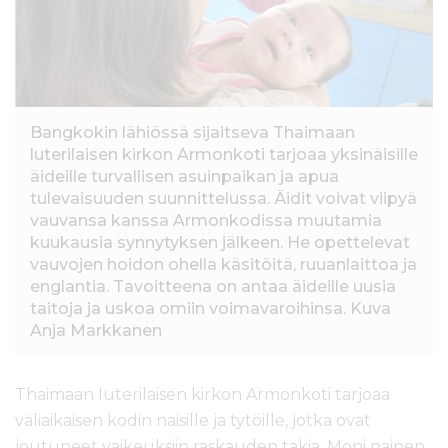
l
t
ö
ö
n
Bangkokin lähiössä sijaitseva Thaimaan
luterilaisen kirkon Armonkoti tarjoaa yksinäisille
äideille turvallisen asuinpaikan ja apua
tulevaisuuden suunnittelussa. Äidit voivat viipyä
vauvansa kanssa Armonkodissa muutamia
kuukausia synnytyksen jälkeen. He opettelevat
vauvojen hoidon ohella käsitöitä, ruuanlaittoa ja
englantia. Tavoitteena on antaa äideille uusia
taitoja ja uskoa omiin voimavaroihinsa. Kuva
Anja Markkanen
Thaimaan luterilaisen kirkon Armonkoti tarjoaa
väliaikaisen kodin naisille ja tytöille, jotka ovat
joutuneet vaikeuksiin raskauden takia. Moni nainen