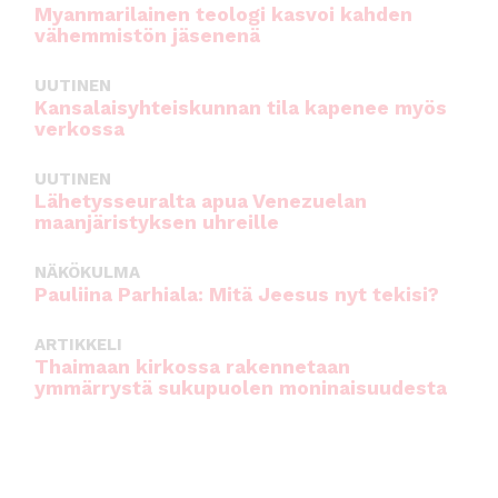
Myanmarilainen teologi kasvoi kahden
vähemmistön jäsenenä
UUTINEN
Kansalaisyhteiskunnan tila kapenee myös
verkossa
UUTINEN
Lähetysseuralta apua Venezuelan
maanjäristyksen uhreille
NÄKÖKULMA
Pauliina Parhiala: Mitä Jeesus nyt tekisi?
ARTIKKELI
Thaimaan kirkossa rakennetaan
ymmärrystä sukupuolen moninaisuudesta