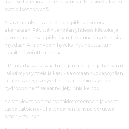
asuu seitsemän äitiä ja viisi vauvaa. Toistaiseksi kaikki
ovat olleet terveitä.
Aika Armonkodissa ei silti käy pitkäksi korona-
aikanakaan. Päivittäin tehdään yhdessä käsitöitä ja
leivonnaisia sekä opiskellaan. Leivonnaisia ja käsitöitä
myydään Armonkodin hyväksi, nyt netissä, kun
vieraita ei voi ottaa vastaan.
– Puutarhassa kasvaa tuttujen mangon ja banaanin
lisäksi myös yrttejä ja kasviksia omaan ruokapöytään
ja jatkossa myös myyntiin. Juuri saatiin käyntiin
hydroponinen* salaatinviljely, Anja kertoo.
Naiset vievät oppimansa taidot eteenpäin ja voivat
saada taitojen avulla työpaikan tai jopa perustaa
oman yrityksen.