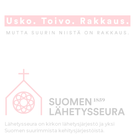
A
l
a
p
a
l
k
Lähetysseura on kirkon lähetysjärjestö ja yksi
Suomen suurimmista kehitysjärjestöistä.