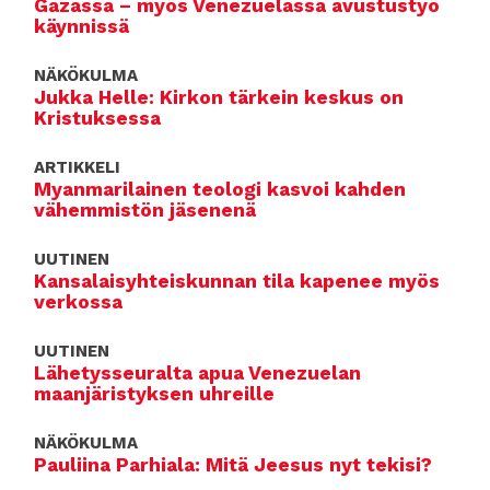
Gazassa – myös Venezuelassa avustustyö
käynnissä
NÄKÖKULMA
Jukka Helle: Kirkon tärkein keskus on
Kristuksessa
ARTIKKELI
Myanmarilainen teologi kasvoi kahden
vähemmistön jäsenenä
UUTINEN
Kansalaisyhteiskunnan tila kapenee myös
verkossa
UUTINEN
Lähetysseuralta apua Venezuelan
maanjäristyksen uhreille
NÄKÖKULMA
Pauliina Parhiala: Mitä Jeesus nyt tekisi?