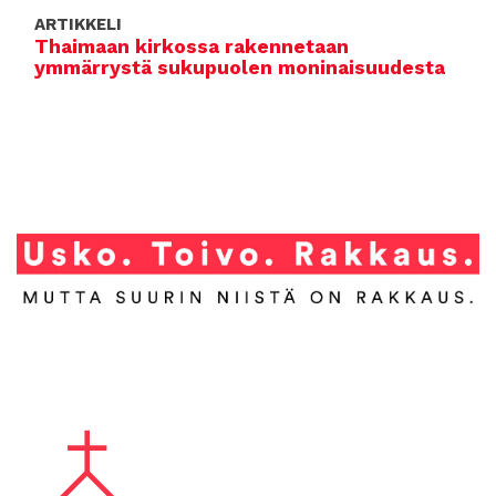
ARTIKKELI
Thaimaan kirkossa rakennetaan
ymmärrystä sukupuolen moninaisuudesta
A
l
a