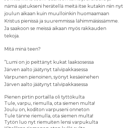
nämä ajatukseni herätellä meitä itse kutakin niin nyt
joulun aikaan kuin muulloinkin huomaamaan
Kristus pienissä ja suuremmissa lähimmäisissämme.
Ja saakoon se meissä aikaan myös rakkauden
tekoja.
Mitä minä teen?
”
Lumi on jo peittänyt kukat laaksosessa
Järven aalto jäätynyt talvipakkasessa
Varpunen pienoinen, syönyt kesäeinehen
Järven aalto jäätynyt talvipakkasessa
Pienen pirtin portailla oli tyttökulta
Tule, varpu, riemulla, ota siemen multa!
Joulu on, koditon varpuseni onneton
Tule tänne riemulla, ota siemen multa!
Tytön luo nyt riemuiten lensi varpukulta