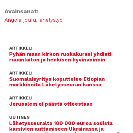
c
it
ai
a
e
te
l
ts
Avainsanat:
b
r
A
Angola
,
joulu
,
lähetystyö
o
p
o
p
k
ARTIKKELI
Pyhän maan kirkon ruokakurssi yhdisti
ruuanlaiton ja henkisen hyvinvoinnin
ARTIKKELI
Suomalaisyritys koputtelee Etiopian
markkinoita Lähetysseuran kanssa
ARTIKKELI
Jerusalem ei päästä otteestaan
UUTINEN
Lähetysseuralta 100 000 euroa sodista
kärsivien auttamiseen Ukrainassa ja