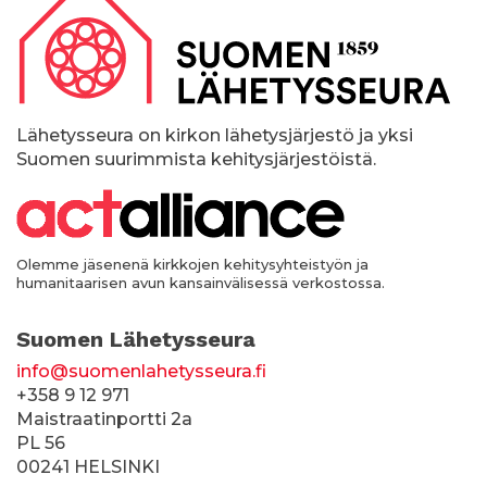
p
a
l
k
Lähetysseura on kirkon lähetysjärjestö ja yksi
Suomen suurimmista kehitysjärjestöistä.
k
i
Olemme jäsenenä kirkkojen kehitysyhteistyön ja
humanitaarisen avun kansainvälisessä verkostossa.
Suomen Lähetysseura
info@suomenlahetysseura.fi
+358 9 12 971
Maistraatinportti 2a
PL 56
00241 HELSINKI