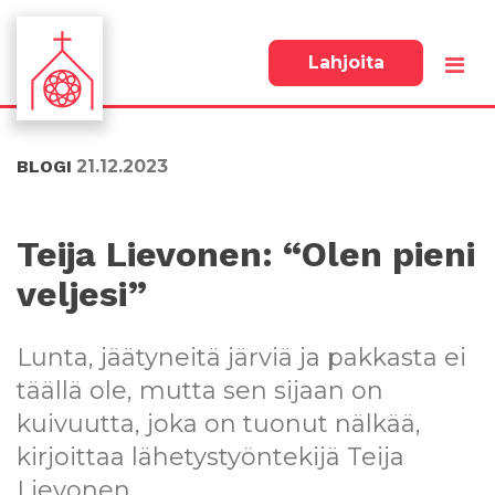
Lahjoita
S
S
i
i
i
i
BLOGI
21.12.2023
r
r
r
r
y
y
s
a
Teija Lievonen: “Olen pieni
u
l
veljesi”
o
a
r
p
a
a
Lunta, jäätyneitä järviä ja pakkasta ei
a
l
n
k
täällä ole, mutta sen sijaan on
s
k
kuivuutta, joka on tuonut nälkää,
i
i
kirjoittaa lähetystyöntekijä Teija
s
i
ä
n
Lievonen.