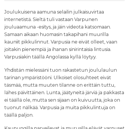
Joulukuisena aamuna selailin julkaisuvirtaa
internetistä. Sieltä tuli vastaan Varpunen
jouluaamuna -esitys, ja jäin videota katsomaan.
Samaan aikaan huomasin takapihani muurilla
kauniit pikkulinnut. Varpusia ne eivät olleet, vaan
joitakin pienempiä ja ihanan sinirintaisia lintusia.
Varpusiakin täällä Angolassa kyllä löytyy.
Yhdistän mielessäni tuon rakastetun joululaulun
tarinan ympäristööni. Ulkoiset olosuhteet eivät
täsmää, mutta muuten tilanne on erittäin tuttu,
lähes päivittäinen. Lunta, jäätyneitä järviä ja pakkasta
ei täällä ole, mutta sen sijaan on kuivuutta, joka on
tuonut nälkää. Varpusia ja muita pikkulintuja on
täällä paljon.
Kaupungilla parveilevat ja murusilla elävät varpuset