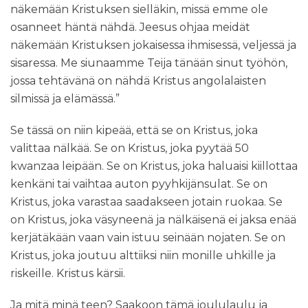
näkemään Kristuksen sielläkin, missä emme ole
osanneet häntä nähdä. Jeesus ohjaa meidät
näkemään Kristuksen jokaisessa ihmisessä, veljessä ja
sisaressa. Me siunaamme Teija tänään sinut työhön,
jossa tehtävänä on nähdä Kristus angolalaisten
silmissä ja elämässä.”
Se tässä on niin kipeää, että se on Kristus, joka
valittaa nälkää. Se on Kristus, joka pyytää 50
kwanzaa leipään. Se on Kristus, joka haluaisi kiillottaa
kenkäni tai vaihtaa auton pyyhkijänsulat. Se on
Kristus, joka varastaa saadakseen jotain ruokaa. Se
on Kristus, joka väsyneenä ja nälkäisenä ei jaksa enää
kerjätäkään vaan vain istuu seinään nojaten. Se on
Kristus, joka joutuu alttiiksi niin monille uhkille ja
riskeille. Kristus kärsii.
Ja mitä minä teen? Saakoon tämä joululaulu ja