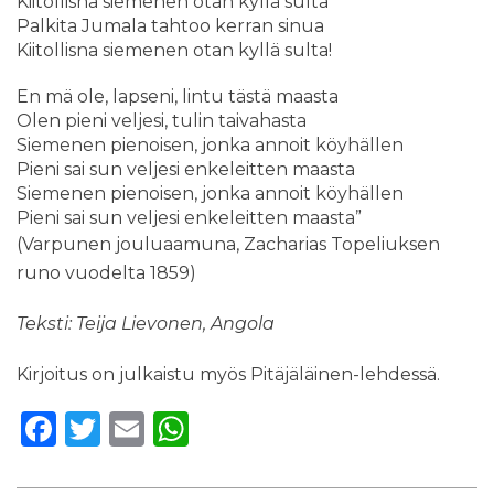
Kiitollisna siemenen otan kyllä sulta
Palkita Jumala tahtoo kerran sinua
Kiitollisna siemenen otan kyllä sulta!
En mä ole, lapseni, lintu tästä maasta
Olen pieni veljesi, tulin taivahasta
Siemenen pienoisen, jonka annoit köyhällen
Pieni sai sun veljesi enkeleitten maasta
Siemenen pienoisen, jonka annoit köyhällen
Pieni sai sun veljesi enkeleitten maasta
”
(Varpunen jouluaamuna, Zacharias Topeliuksen
runo vuodelta 1859)
Teksti: Teija Lievonen, Angola
Kirjoitus on julkaistu myös Pitäjäläinen-lehdessä.
F
T
E
W
a
w
m
h