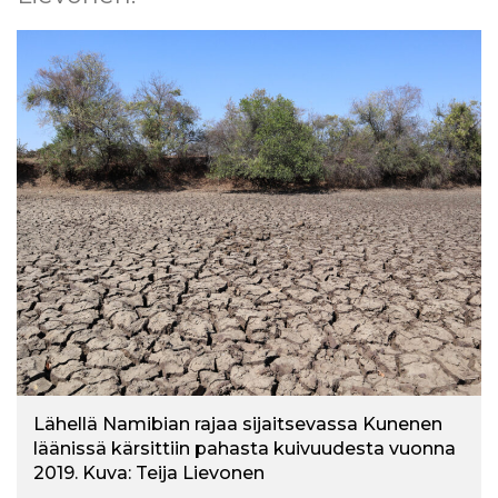
l
t
ö
ö
n
Lähellä Namibian rajaa sijaitsevassa Kunenen
läänissä kärsittiin pahasta kuivuudesta vuonna
2019. Kuva: Teija Lievonen