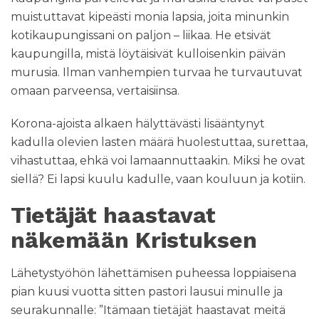
muistuttavat kipeästi monia lapsia, joita minunkin
kotikaupungissani on paljon – liikaa. He etsivät
kaupungilla, mistä löytäisivät kulloisenkin päivän
murusia. Ilman vanhempien turvaa he turvautuvat
omaan parveensa, vertaisiinsa.
Korona-ajoista alkaen hälyttävästi lisääntynyt
kadulla olevien lasten määrä huolestuttaa, surettaa,
vihastuttaa, ehkä voi lamaannuttaakin. Miksi he ovat
siellä? Ei lapsi kuulu kadulle, vaan kouluun ja kotiin.
Tietäjät haastavat
näkemään Kristuksen
Lähetystyöhön lähettämisen puheessa loppiaisena
pian kuusi vuotta sitten pastori lausui minulle ja
seurakunnalle: ”Itämaan tietäjät haastavat meitä