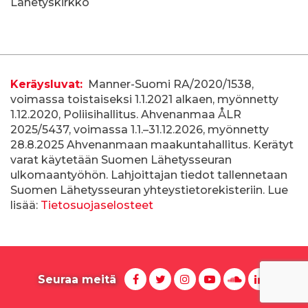
Lähetyskirkko
T
Keräysluvat:
Manner-Suomi RA/2020/1538,
voimassa toistaiseksi 1.1.2021 alkaen, myönnetty
i
1.12.2020, Poliisihallitus. Ahvenanmaa ÅLR
e
2025/5437, voimassa 1.1.–31.12.2026, myönnetty
28.8.2025 Ahvenanmaan maakuntahallitus. Kerätyt
d
varat käytetään Suomen Lähetysseuran
ulkomaantyöhön. Lahjoittajan tiedot tallennetaan
o
Suomen Lähetysseuran yhteystietorekisteriin. Lue
t
lisää:
Tietosuojaselosteet
k
e
S
r
F
T
I
Y
S
L
Seuraa meitä
a
w
n
o
u
i
u
ä