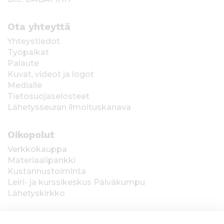
Ota yhteyttä
Yhteystiedot
Työpaikat
Palaute
Kuvat, videot ja logot
Medialle
Tietosuojaselosteet
Lähetysseuran ilmoituskanava
Oikopolut
Verkkokauppa
Materiaalipankki
Kustannustoiminta
Leiri- ja kurssikeskus Päiväkumpu
Lähetyskirkko