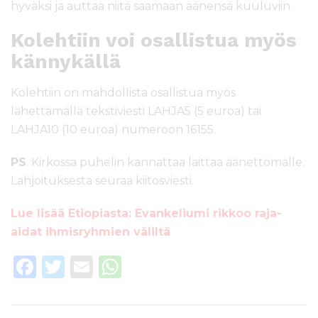
hyväksi ja auttaa niitä saamaan äänensä kuuluviin.
Kolehtiin voi osallistua myös
kännykällä
Kolehtiin on mahdollista osallistua myös
lähettämällä tekstiviesti LAHJA5 (5 euroa) tai
LAHJA10 (10 euroa) numeroon 16155.
PS
. Kirkossa puhelin kannattaa laittaa äänettömälle.
Lahjoituksesta seuraa kiitosviesti.
Lue lisää Etiopiasta: Evankeliumi rikkoo raja-
aidat ihmisryhmien väliltä
F
T
E
W
a
w
m
h
c
it
ai
a