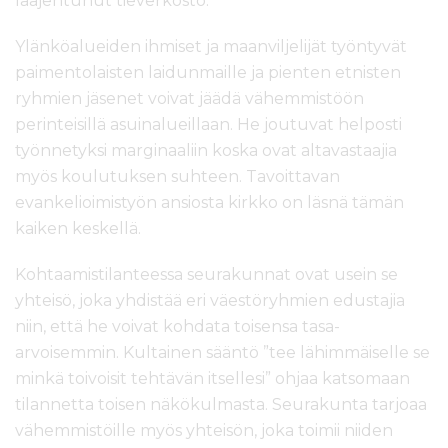
laajentunut tieverkosto.
Ylänköalueiden ihmiset ja maanviljelijät työntyvät
paimentolaisten laidunmaille ja pienten etnisten
ryhmien jäsenet voivat jäädä vähemmistöön
perinteisillä asuinalueillaan. He joutuvat helposti
työnnetyksi marginaaliin koska ovat altavastaajia
myös koulutuksen suhteen. Tavoittavan
evankelioimistyön ansiosta kirkko on läsnä tämän
kaiken keskellä.
Kohtaamistilanteessa seurakunnat ovat usein se
yhteisö, joka yhdistää eri väestöryhmien edustajia
niin, että he voivat kohdata toisensa tasa-
arvoisemmin. Kultainen sääntö ”tee lähimmäiselle se
minkä toivoisit tehtävän itsellesi” ohjaa katsomaan
tilannetta toisen näkökulmasta. Seurakunta tarjoaa
vähemmistöille myös yhteisön, joka toimii niiden