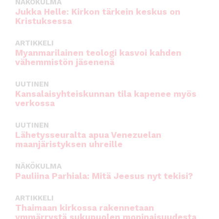
NÄKÖKULMA
Jukka Helle: Kirkon tärkein keskus on
Kristuksessa
ARTIKKELI
Myanmarilainen teologi kasvoi kahden
vähemmistön jäsenenä
UUTINEN
Kansalaisyhteiskunnan tila kapenee myös
verkossa
UUTINEN
Lähetysseuralta apua Venezuelan
maanjäristyksen uhreille
NÄKÖKULMA
Pauliina Parhiala: Mitä Jeesus nyt tekisi?
ARTIKKELI
Thaimaan kirkossa rakennetaan
ymmärrystä sukupuolen moninaisuudesta