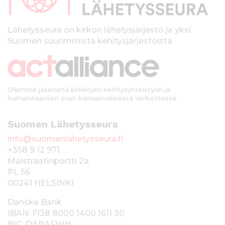
l
k
Lähetysseura on kirkon lähetysjärjestö ja yksi
Suomen suurimmista kehitysjärjestöistä.
k
i
Olemme jäsenenä kirkkojen kehitysyhteistyön ja
humanitaarisen avun kansainvälisessä verkostossa.
Suomen Lähetysseura
info@suomenlahetysseura.fi
+358 9 12 971
Maistraatinportti 2a
PL 56
00241 HELSINKI
Danske Bank
IBAN: FI38 8000 1400 1611 30
BIC: DABAFIHH