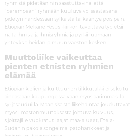
ryhmistä pidetään niin saastuttavina, että
”parempaan” ryhmään kuuluva voi saastaisena
pidetyn nähdessään sylkäistä tai kääntyä pois päin.
Etiopian Mekane Yesus -kirkon tavoittava työ etsii
näitä ihmisiä ja ihmisryhmiä ja pyrkii luomaan
yhteyksiä heidän ja muun väestön kesken.
Muuttoliike vaikeuttaa
pienten etnisten ryhmien
elämää
Etiopian kielien ja kulttuurien tilkkutäkki ei sekoitu
ainoastaan kaupungeissa vaan myös äärimmäisillä
syrjäseuduilla. Maan sisäistä liikehdintää jouduttavat
myös ilmastonmuutoksesta johtuva kuivuus,
sijoittajille vuokratut laajat maa-alueet, Etelä-
Sudanin pakolaisongelma, patohankkeet ja