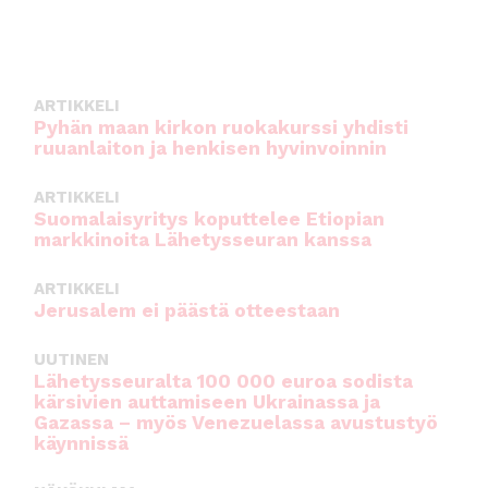
e
te
l
ts
b
r
A
o
p
ARTIKKELI
o
p
Pyhän maan kirkon ruokakurssi yhdisti
ruuanlaiton ja henkisen hyvinvoinnin
k
ARTIKKELI
Suomalaisyritys koputtelee Etiopian
markkinoita Lähetysseuran kanssa
ARTIKKELI
Jerusalem ei päästä otteestaan
UUTINEN
Lähetysseuralta 100 000 euroa sodista
kärsivien auttamiseen Ukrainassa ja
Gazassa – myös Venezuelassa avustustyö
käynnissä