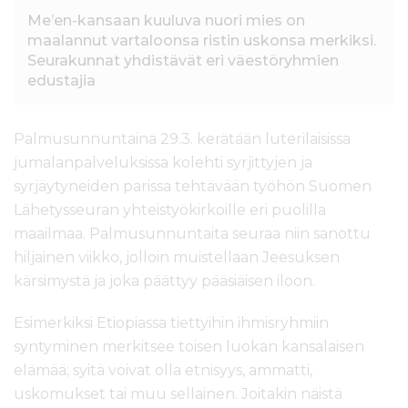
Me’en-kansaan kuuluva nuori mies on
maalannut vartaloonsa ristin uskonsa merkiksi.
Seurakunnat yhdistävät eri väestöryhmien
edustajia
Palmusunnuntaina 29.3. kerätään luterilaisissa
jumalanpalveluksissa kolehti syrjittyjen ja
syrjäytyneiden parissa tehtävään työhön Suomen
Lähetysseuran yhteistyökirkoille eri puolilla
maailmaa. Palmusunnuntaita seuraa niin sanottu
hiljainen viikko, jolloin muistellaan Jeesuksen
kärsimystä ja joka päättyy pääsiäisen iloon.
Esimerkiksi Etiopiassa tiettyihin ihmisryhmiin
syntyminen merkitsee toisen luokan kansalaisen
elämää; syitä voivat olla etnisyys, ammatti,
uskomukset tai muu sellainen. Joitakin näistä