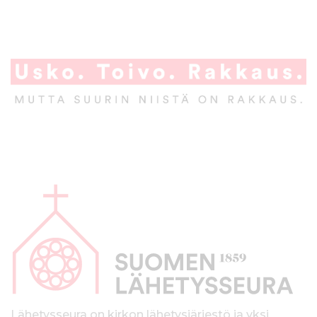
A
l
a
p
a
l
Lähetysseura on kirkon lähetysjärjestö ja yksi