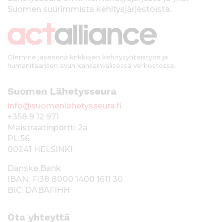
k
Suomen suurimmista kehitysjärjestöistä.
k
i
Olemme jäsenenä kirkkojen kehitysyhteistyön ja
humanitaarisen avun kansainvälisessä verkostossa.
Suomen Lähetysseura
info@suomenlahetysseura.fi
+358 9 12 971
Maistraatinportti 2a
PL 56
00241 HELSINKI
Danske Bank
IBAN: FI38 8000 1400 1611 30
BIC: DABAFIHH
Ota yhteyttä