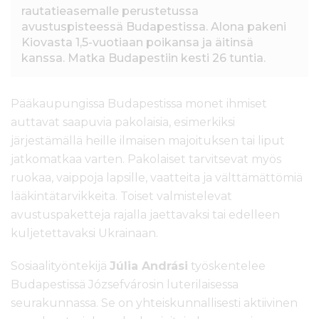
rautatieasemalle perustetussa
avustuspisteessä Budapestissa. Alona pakeni
Kiovasta 1,5-vuotiaan poikansa ja äitinsä
kanssa. Matka Budapestiin kesti 26 tuntia.
Pääkaupungissa Budapestissa monet ihmiset
auttavat saapuvia pakolaisia, esimerkiksi
järjestämällä heille ilmaisen majoituksen tai liput
jatkomatkaa varten. Pakolaiset tarvitsevat myös
ruokaa, vaippoja lapsille, vaatteita ja välttämättömiä
lääkintätarvikkeita. Toiset valmistelevat
avustuspaketteja rajalla jaettavaksi tai edelleen
kuljetettavaksi Ukrainaan.
Sosiaalityöntekijä
Júlia Andrási
työskentelee
Budapestissä Józsefvárosin luterilaisessa
seurakunnassa. Se on yhteiskunnallisesti aktiivinen