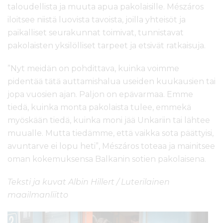
taloudellista ja muuta apua pakolaisille. Mészáros
iloitsee niistä luovista tavoista, joilla yhteisöt ja
paikalliset seurakunnat toimivat, tunnistavat
pakolaisten yksilölliset tarpeet ja etsivät ratkaisuja.
”Nyt meidän on pohdittava, kuinka voimme
pidentää tätä auttamishalua useiden kuukausien tai
jopa vuosien ajan. Paljon on epävarmaa. Emme
tiedä, kuinka monta pakolaista tulee, emmekä
myöskään tiedä, kuinka moni jää Unkariin tai lähtee
muualle. Mutta tiedämme, että vaikka sota päättyisi,
avuntarve ei lopu heti”, Mészáros toteaa ja mainitsee
oman kokemuksensa Balkanin sotien pakolaisena.
Teksti ja kuvat Albin Hillert / Luterilainen
maailmanliitto