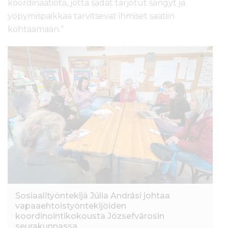
koordinaatiota, jotta sadat tarjotut sängyt ja
yöpymispaikkaa tarvitsevat ihmiset saatiin
kohtaamaan.”
Sosiaalityöntekijä Júlia Andrási johtaa
vapaaehtoistyöntekijöiden
koordinointikokousta Józsefvárosin
seurakunnassa.