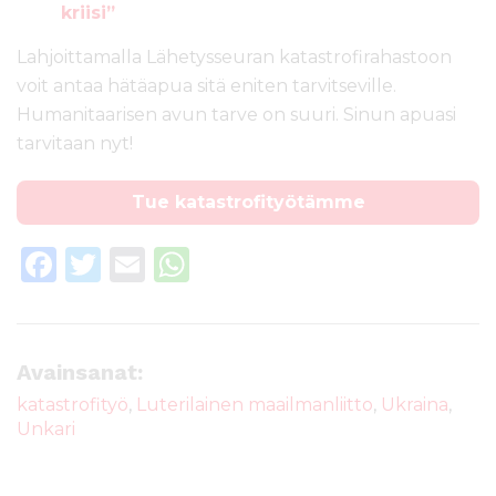
kriisi”
Lahjoittamalla Lähetysseuran katastrofirahastoon
voit antaa hätäapua sitä eniten tarvitseville.
Humanitaarisen avun tarve on suuri. Sinun apuasi
tarvitaan nyt!
Tue katastrofityötämme
F
T
E
W
a
w
m
h
c
it
ai
a
e
te
l
ts
Avainsanat:
b
r
A
katastrofityö
,
Luterilainen maailmanliitto
,
Ukraina
,
Unkari
o
p
o
p