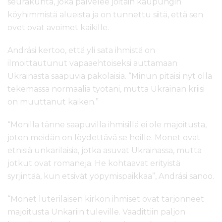
seurakunta, joka palvelee joitain kaupungin
köyhimmistä alueista ja on tunnettu siitä, että sen
ovet ovat avoimet kaikille.
Andrási kertoo, että yli sata ihmistä on
ilmoittautunut vapaaehtoiseksi auttamaan
Ukrainasta saapuvia pakolaisia. “Minun pitäisi nyt olla
tekemässä normaalia työtäni, mutta Ukrainan kriisi
on muuttanut kaiken.”
“Monilla tänne saapuvilla ihmisillä ei ole majoitusta,
joten meidän on löydettävä se heille. Monet ovat
etnisiä unkarilaisia, jotka asuvat Ukrainassa, mutta
jotkut ovat romaneja. He kohtaavat erityistä
syrjintää, kun etsivät yöpymispaikkaa”, Andrási sanoo.
“Monet luterilaisen kirkon ihmiset ovat tarjonneet
majoitusta Unkariin tuleville. Vaadittiin paljon