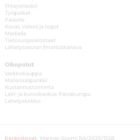
Yhteystiedot
Työpaikat
Palaute
Kuvat, videot ja logot
Medialle
Tietosuojaselosteet
Lähetysseuran ilmoituskanava
Oikopolut
Verkkokauppa
Materiaalipankki
Kustannustoiminta
Leiri- ja kurssikeskus Päiväkumpu
Lähetyskirkko
Keräysluvat:
Manner-Suomi RA/2020/1538,