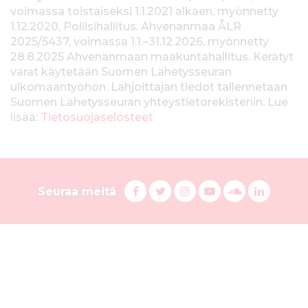
T
voimassa toistaiseksi 1.1.2021 alkaen, myönnetty
i
1.12.2020, Poliisihallitus. Ahvenanmaa ÅLR
e
2025/5437, voimassa 1.1.–31.12.2026, myönnetty
28.8.2025 Ahvenanmaan maakuntahallitus. Kerätyt
d
varat käytetään Suomen Lähetysseuran
ulkomaantyöhön. Lahjoittajan tiedot tallennetaan
o
Suomen Lähetysseuran yhteystietorekisteriin. Lue
t
lisää:
Tietosuojaselosteet
k
e
S
r
F
T
I
Y
S
L
Seuraa meitä
a
w
n
o
u
i
u
ä
c
i
s
u
o
n
o
y
e
t
t
T
n
k
b
t
a
u
d
e
m
s
o
e
g
b
C
d
e
o
r
r
e
l
i
l
k
i
a
s
o
n