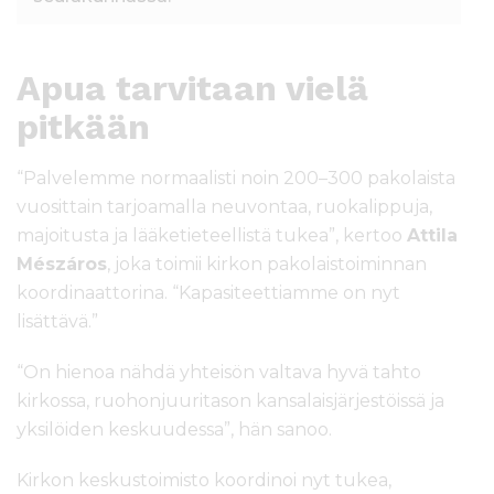
Apua tarvitaan vielä
pitkään
“Palvelemme normaalisti noin 200–300 pakolaista
vuosittain tarjoamalla neuvontaa, ruokalippuja,
majoitusta ja lääketieteellistä tukea”, kertoo
Attila
Mészáros
, joka toimii kirkon pakolaistoiminnan
koordinaattorina. “Kapasiteettiamme on nyt
lisättävä.”
“On hienoa nähdä yhteisön valtava hyvä tahto
kirkossa, ruohonjuuritason kansalaisjärjestöissä ja
yksilöiden keskuudessa”, hän sanoo.
Kirkon keskustoimisto koordinoi nyt tukea,