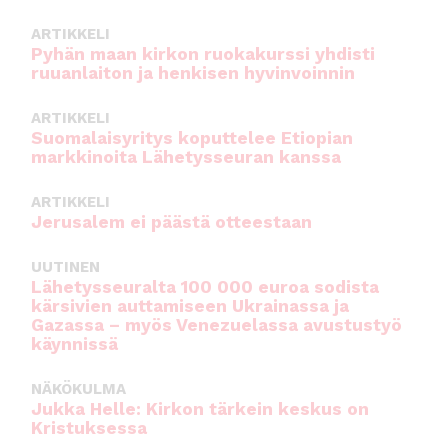
k
ARTIKKELI
Pyhän maan kirkon ruokakurssi yhdisti
ruuanlaiton ja henkisen hyvinvoinnin
ARTIKKELI
Suomalaisyritys koputtelee Etiopian
markkinoita Lähetysseuran kanssa
ARTIKKELI
Jerusalem ei päästä otteestaan
UUTINEN
Lähetysseuralta 100 000 euroa sodista
kärsivien auttamiseen Ukrainassa ja
Gazassa – myös Venezuelassa avustustyö
käynnissä
NÄKÖKULMA
Jukka Helle: Kirkon tärkein keskus on
Kristuksessa