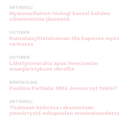
ARTIKKELI
Myanmarilainen teologi kasvoi kahden
vähemmistön jäsenenä
UUTINEN
Kansalaisyhteiskunnan tila kapenee myös
verkossa
UUTINEN
Lähetysseuralta apua Venezuelan
maanjäristyksen uhreille
NÄKÖKULMA
Pauliina Parhiala: Mitä Jeesus nyt tekisi?
ARTIKKELI
Thaimaan kirkossa rakennetaan
ymmärrystä sukupuolen moninaisuudesta