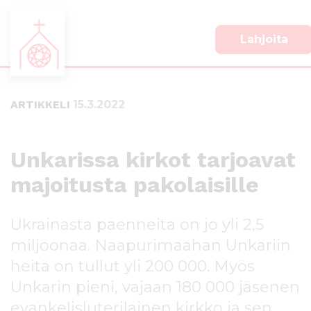
Lahjoita
S
S
i
i
i
i
ARTIKKELI
15.3.2022
r
r
r
r
y
y
s
a
Unkarissa kirkot tarjoavat
u
l
majoitusta pakolaisille
o
a
r
p
a
a
Ukrainasta paenneita on jo yli 2,5
a
l
n
k
miljoonaa. Naapurimaahan Unkariin
s
k
heitä on tullut yli 200 000. Myös
i
i
Unkarin pieni, vajaan 180 000 jäsenen
s
i
ä
n
evankelisluterilainen kirkko ja sen