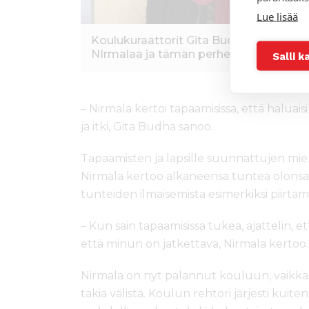
Lue lisää
Koulukuraattorit Gita Budha ja Prim Jo
NIrmalaa ja tämän perhettä.
Salli k
– Nirmala kertoi tapaamisissa, että haluaisi
ja itki, Gita Budha sanoo.
Tapaamisten ja lapsille suunnattujen mie
Nirmala kertoo alkaneensa tuntea olonsa
tunteiden ilmaisemista esimerkiksi piirtäm
– Kun sain tapaamisissa tukea, ajattelin, et
että minun on jatkettava, Nirmala kertoo.
Nirmala on nyt palannut kouluun, vaikka
takia välistä. Koulun rehtori järjesti kuit