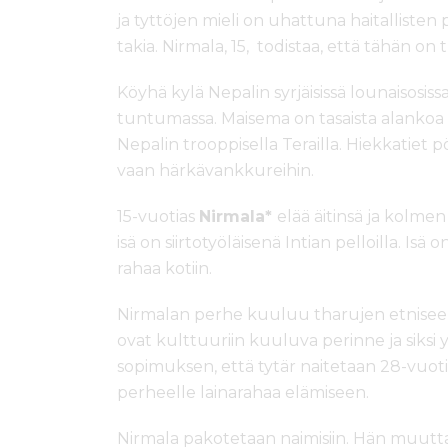
ja tyttöjen mieli on uhattuna haitallisten 
takia. Nirmala, 15, todistaa, että tähän on
Köyhä kylä Nepalin syrjäisissä lounaisosiss
tuntumassa. Maisema on tasaista alankoa
Nepalin trooppisella Terailla. Hiekkatiet p
vaan härkävankkureihin.
15-vuotias
Nirmala*
elää äitinsä ja kolmen
isä on siirtotyöläisenä Intian pelloilla. Isä
rahaa kotiin.
Nirmalan perhe kuuluu tharujen etniseen 
ovat kulttuuriin kuuluva perinne ja siksi y
sopimuksen, että tytär naitetaan 28-vuoti
perheelle lainarahaa elämiseen.
Nirmala pakotetaan naimisiin. Hän muutt