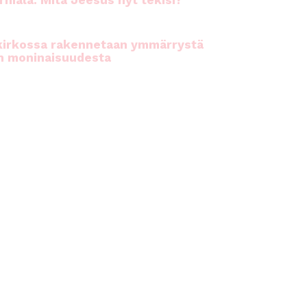
rhiala: Mitä Jeesus nyt tekisi?
kirkossa rakennetaan ymmärrystä
n moninaisuudesta