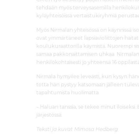
tehdään myös terveysasemilla henkilöku
kyläyhteisöissä vertaistukiryhmiä perusta
Myös Nirmalan yhteisössä on käynnissä iso
ovat ymmärtäneet lapsiavioliittojen haitat
koulukuraattorilla käymistä. Nuorempi sis
samaa pakkonaittamisen uhkaa. Nirmalan
henkilökohtaisesti jo yhteensä 16 oppilasta
Nirmala hymyilee leveästi, kun kysyn hän
totta hän pystyy katsomaan jälleen tulev
tapahtumista huolimatta.
– Haluan tanssia, se tekee minut iloiseksi.
järjestössä.
Teksti ja kuvat Mimosa Hedberg