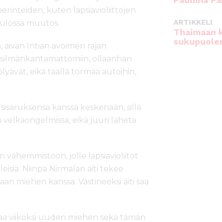
Pauliina Pa
perinteiden, kuten lapsiavioliittojen
ARTIKKELI
 tulossa muutos.
Thaimaan 
sukupuole
a, aivan Intian avoimen rajan
 silmänkantamattomiin, ollaanhan
ölyävät, eikä täällä törmää autoihin,
 sisaruksensa kanssa keskenään, sillä
 on velkaongelmissa, eikä juuri lähetä
vähemmistöön, jolle lapsiavioliitot
leisiä. Niinpä Nirmalan äiti tekee
aan miehen kanssa. Vastineeksi äiti saa
aa viikoksi uuden miehen sekä tämän