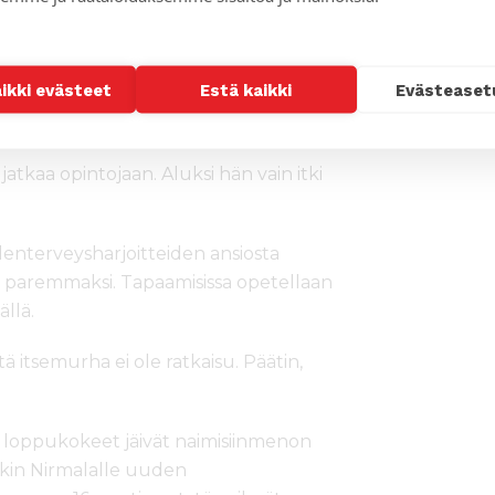
shi tukevat
aikki evästeet
Estä kaikki
Evästeaset
 jatkaa opintojaan. Aluksi hän vain itki
lenterveysharjoitteiden ansiosta
 paremmaksi. Tapaamisissa opetellaan
ällä.
tä itsemurha ei ole ratkaisu. Päätin,
 loppukokeet jäivät naimisiinmenon
enkin Nirmalalle uuden