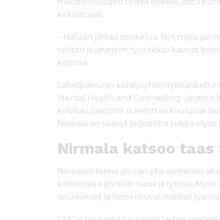
mahdollisuuden tehdä kokeet, josta puhu
kirkastuvat.
– Haluan jatkaa opiskelua. Nyt myös perhe
rehtori ja järjestön työntekijä kävivät ko
kotiinsa.
Lähetysseuran kehitysyhteistyöhanketta t
Mental Health and Counselling -järjestö 
koulukuraattorit ja kehittää kouluissa la
Nirmala on saanyt järjestöltä tukea myös
Nirmala katsoo taas
Nirmalan tarina on vain yksi esimerkki sii
koskettaa erityisesti naisia ja tyttöjä. My
seuraukset ja leima istuvat maassa syvällä
CMC:n työ keskittyy paljon lasten mielen