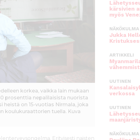
Lähetysseu
kärsivien 
myös Venez
NÄKÖKULMA
Jukka Hell
Kristukses
ARTIKKELI
Myanmarila
vähemmist
UUTINEN
Kansalaisy
edelleen korkea, vaikka lain mukaan
verkossa
0 prosenttia nepalilaisista nuorista
si heistä on 15-vuotias Nirmala, joka
UUTINEN
un koulukuraattorien tuella. Kuva
Lähetysseu
maanjärist
NÄKÖKULMA
ielenterveysongelma. Erityisesti naisten