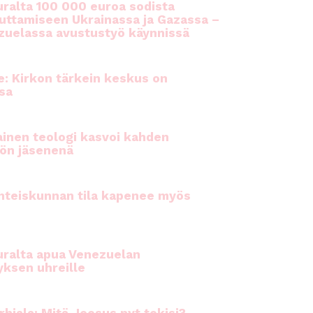
ralta 100 000 euroa sodista
auttamiseen Ukrainassa ja Gazassa –
uelassa avustustyö käynnissä
e: Kirkon tärkein keskus on
sa
inen teologi kasvoi kahden
ön jäsenenä
hteiskunnan tila kapenee myös
ralta apua Venezuelan
yksen uhreille