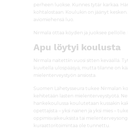
perheen luokse. Kunnes tytär karkaa. Hä
kohtalostaan. Koulukin on jäänyt kesken. 
aviomiehensä luo.
Nirmala ottaa köyden ja juoksee pellolle.
Apu löytyi koulusta
Nirmala naitettiin vuosi sitten keväällä. T
kuvitella ulospääsyä, mutta tilanne on 
mielenterveystyön ansiosta.
Suomen Lähetysseura tukee Nirmalan koul
kehitetään lasten mielenterveystyötä. Ne
hankekoulussa koulutetaan kussakin kaks
opettajista – yksi nainen ja yksi mies – tuk
oppimisvaikeuksista tai mielenterveysonge
kuraattoritoimintaa ole tunnettu.