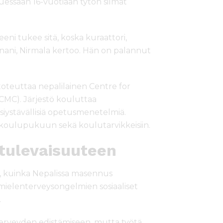
essaan 16-vuotiaan tytön silmät
eni tukee sitä, koska kuraattori,
tonani, Nirmala kertoo. Hän on palannut
oteuttaa nepalilainen Centre for
(CMC). Järjestö kouluttaa
psiystävällisiä opetusmenetelmiä.
 koulupukuun sekä koulutarvikkeisiin.
 tulevaisuuteen
tä, kuinka Nepalissa masennus
ös mielenterveysongelmien sosiaaliset
.
terveyden edistämiseen, mutta työtä