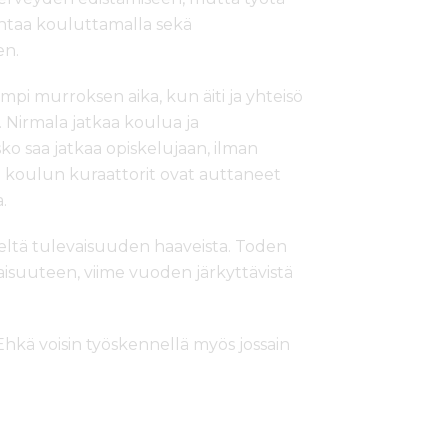
ntaa kouluttamalla sekä
en.
mpi murroksen aika, kun äiti ja yhteisö
. Nirmala jatkaa koulua ja
ko saa jatkaa opiskelujaan, ilman
 koulun kuraattorit ovat auttaneet
.
eltä tulevaisuuden haaveista. Toden
aisuuteen, viime vuoden järkyttävistä
 Ehkä voisin työskennellä myös jossain