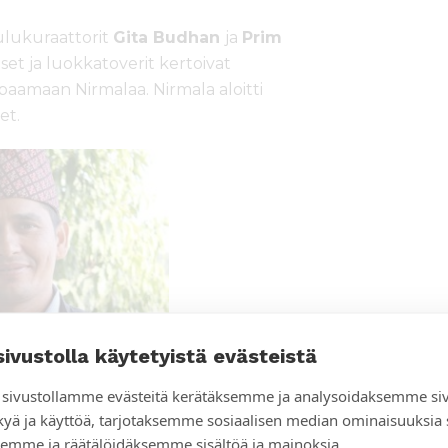
ulukuraattorit
Gita Budhan
ja
Prim
iset ja luokkatoverit kertoivat
tapaamaan Nirmalaa. Nirmala aloitti
et.
sivustolla käytetyistä evästeistä
sivustollamme evästeitä kerätäksemme ja analysoidaksemme si
kyä ja käyttöä, tarjotaksemme sosiaalisen median ominaisuuksia
emme ja räätälöidäksemme sisältöä ja mainoksia.