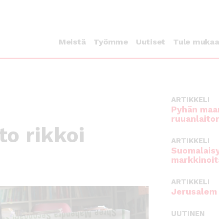
Meistä
Työmme
Uutiset
Tule muka
ARTIKKELI
Pyhän maan
ruuanlaito
to rikkoi
ARTIKKELI
Suomalaisy
markkinoit
ARTIKKELI
Jerusalem 
UUTINEN