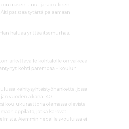
n on masentunut ja surullinen
Äiti patistaa tytärtä palaamaan
 Hän haluaa yrittää itsemurhaa.
ytön järkyttävälle kohtalolle on vaikeaa
kääntynyt kohti parempaa – koulun
ussa kehitysyhteistyöhanketta, jossa
ljän vuoden aikana 140
i koulukuraattoria olemassa olevista
emaan oppilaita, jotka kärsivät
lmista. Aiemmin nepalilaiskouluissa ei