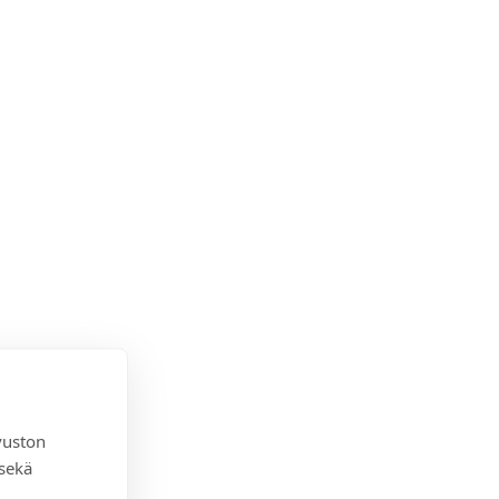
vuston
 sekä