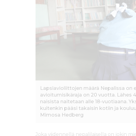
ö
n
Lapsiavioliittojen määrä Nepalissa on 
avioitumisikäraja on 20 vuotta. Lähes 4
naisista naitetaan alle 18-vuotiaana. Yk
kuitenkin pääsi takaisin kotiin ja koulu
Mimosa Hedberg
Joka viidennellä nepalilaisella on jokin m