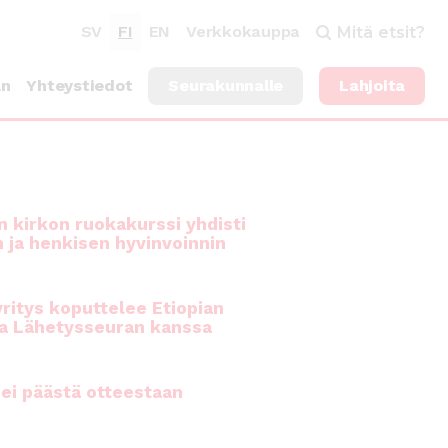
SV
FI
EN
Verkkokauppa
Mitä etsit?
an
Yhteystiedot
Seurakunnalle
Lahjoita
 kirkon ruokakurssi yhdisti
n ja henkisen hyvinvoinnin
ritys koputtelee Etiopian
a Lähetysseuran kanssa
ei päästä otteestaan