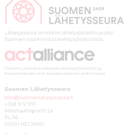
p
a
l
k
Lähetysseura on kirkon lähetysjärjestö ja yksi
Suomen suurimmista kehitysjärjestöistä.
k
i
Olemme jäsenenä kirkkojen kehitysyhteistyön ja
humanitaarisen avun kansainvälisessä verkostossa.
Suomen Lähetysseura
info@suomenlahetysseura.fi
+358 9 12 971
Maistraatinportti 2a
PL 56
00241 HELSINKI