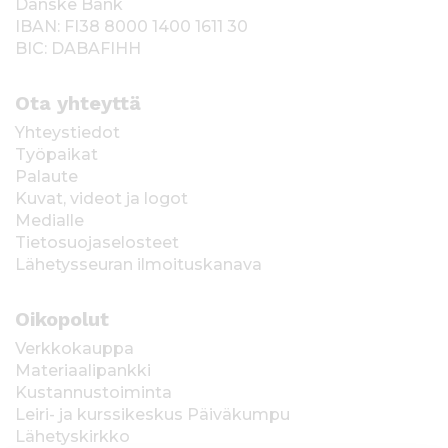
Danske Bank
IBAN: FI38 8000 1400 1611 30
BIC: DABAFIHH
Ota yhteyttä
Yhteystiedot
Työpaikat
Palaute
Kuvat, videot ja logot
Medialle
Tietosuojaselosteet
Lähetysseuran ilmoituskanava
Oikopolut
Verkkokauppa
Materiaalipankki
Kustannustoiminta
Leiri- ja kurssikeskus Päiväkumpu
Lähetyskirkko