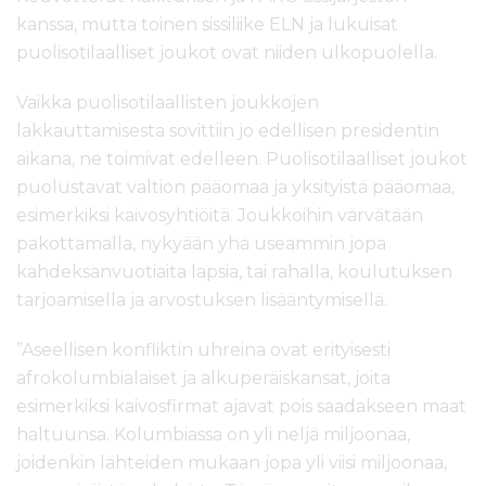
kanssa, mutta toinen sissiliike ELN ja lukuisat
puolisotilaalliset joukot ovat niiden ulkopuolella.
Vaikka puolisotilaallisten joukkojen
lakkauttamisesta sovittiin jo edellisen presidentin
aikana, ne toimivat edelleen. Puolisotilaalliset joukot
puolustavat valtion pääomaa ja yksityistä pääomaa,
esimerkiksi kaivosyhtiöitä. Joukkoihin värvätään
pakottamalla, nykyään yhä useammin jopa
kahdeksanvuotiaita lapsia, tai rahalla, koulutuksen
tarjoamisella ja arvostuksen lisääntymisellä.
”Aseellisen konfliktin uhreina ovat erityisesti
afrokolumbialaiset ja alkuperäiskansat, joita
esimerkiksi kaivosfirmat ajavat pois saadakseen maat
haltuunsa. Kolumbiassa on yli neljä miljoonaa,
joidenkin lähteiden mukaan jopa yli viisi miljoonaa,