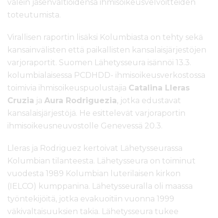
välein jäsenvaltioidensa ihmisoikeusvelvoitteiden
toteutumista.
Virallisen raportin lisäksi Kolumbiasta on tehty sekä
kansainvälisten että paikallisten kansalaisjärjestöjen
varjoraportit. Suomen Lähetysseura isännöi 13.3.
kolumbialaisessa PCDHDD- ihmisoikeusverkostossa
toimivia ihmisoikeuspuolustajia
Catalina Lleras
Cruzia
ja
Aura Rodriguezia
, jotka edustavat
kansalaisjärjestöjä. He esittelevät varjoraportin
ihmisoikeusneuvostolle Genevessä 20.3.
Lleras ja Rodriguez kertoivat Lähetysseurassa
Kolumbian tilanteesta. Lähetysseura on toiminut
vuodesta 1989 Kolumbian luterilaisen kirkon
(IELCO) kumppanina. Lähetysseuralla oli maassa
työntekijöitä, jotka evakuoitiin vuonna 1999
väkivaltaisuuksien takia. Lähetysseura tukee