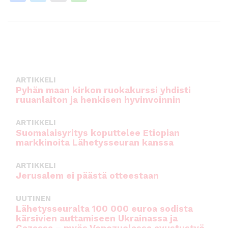
a
w
m
h
c
it
ai
a
e
te
l
ts
b
r
A
o
p
ARTIKKELI
o
p
Pyhän maan kirkon ruokakurssi yhdisti
ruuanlaiton ja henkisen hyvinvoinnin
k
ARTIKKELI
Suomalaisyritys koputtelee Etiopian
markkinoita Lähetysseuran kanssa
ARTIKKELI
Jerusalem ei päästä otteestaan
UUTINEN
Lähetysseuralta 100 000 euroa sodista
kärsivien auttamiseen Ukrainassa ja
Gazassa – myös Venezuelassa avustustyö