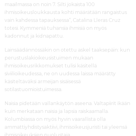
maailmassa on noin 7. Silti jokaista 100
ihmisoikeusloukkausta kohti määrätään rangaistus
vain kahdessa tapauksessa”, Catalina Lleras Cruz
totesi. Kymmeniä tuhansia ihmisiä on myös
kadonnut ja kidnapattu.
Lainsäädännössäkin on otettu askel taaksepäin: kun
perustuslakioikeusistuimen mukaan
ihmisoikeusrikkomukset tulisi käsitellä
siviilioikeudessa, ne on uudessa laissa määrätty
käsiteltäväksi armeijan sisäisessä
sotilastuomioistuimessa.
Naisia pidetään vallankäytön aseena. Valtapiirit ikään
kuin merkataan naisia ja lapsia raiskaamalla.
Kolumbiassa on myös hyvin vaarallista olla
ammattiyhdistysaktiivi, ihmisoikeusjuristi tai yleensä
ihmisoikeuksien puolustaja.