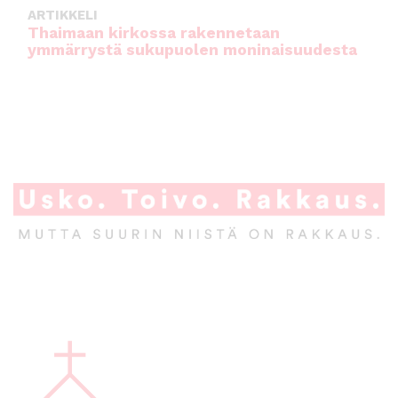
ARTIKKELI
Thaimaan kirkossa rakennetaan
ymmärrystä sukupuolen moninaisuudesta
A
l
a