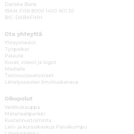
Danske Bank
IBAN: FI38 8000 1400 1611 30
BIC: DABAFIHH
Ota yhteyttä
Yhteystiedot
Työpaikat
Palaute
Kuvat, videot ja logot
Medialle
Tietosuojaselosteet
Lähetysseuran ilmoituskanava
Oikopolut
Verkkokauppa
Materiaalipankki
Kustannustoiminta
Leiri- ja kurssikeskus Päiväkumpu
Lähetyskirkko