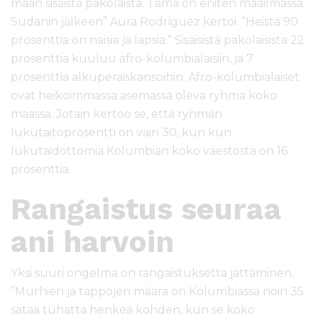
maan sisäistä pakolaista. Tämä on eniten maailmassa
Sudanin jälkeen” Aura Rodriguez kertoi. ”Heistä 90
prosenttia on naisia ja lapsia.” Sisäisistä pakolaisista 22
prosenttia kuuluu afro-kolumbialaisiin, ja 7
prosenttia alkuperäiskansoihin. Afro-kolumbialaiset
ovat heikoimmassa asemassa oleva ryhmä koko
maassa. Jotain kertoo se, että ryhmän
lukutaitoprosentti on vain 30, kun kun
lukutaidottomia Kolumbian koko väestöstä on 16
prosenttia.
Rangaistus seuraa
ani harvoin
Yksi suuri ongelma on rangaistuksetta jättäminen.
”Murhien ja tappojen määrä on Kolumbiassa noin 35
sataa tuhatta henkeä kohden, kun se koko