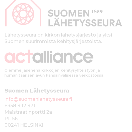
p
a
l
k
Lähetysseura on kirkon lähetysjärjestö ja yksi
Suomen suurimmista kehitysjärjestöistä.
k
i
Olemme jäsenenä kirkkojen kehitysyhteistyön ja
humanitaarisen avun kansainvälisessä verkostossa.
Suomen Lähetysseura
info@suomenlahetysseura.fi
+358 9 12 971
Maistraatinportti 2a
PL 56
00241 HELSINKI