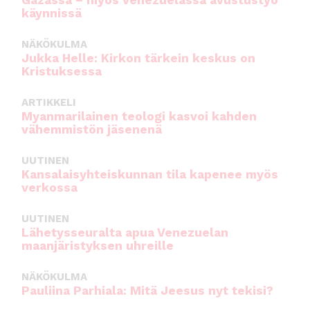
käynnissä
NÄKÖKULMA
Jukka Helle: Kirkon tärkein keskus on
Kristuksessa
ARTIKKELI
Myanmarilainen teologi kasvoi kahden
vähemmistön jäsenenä
UUTINEN
Kansalaisyhteiskunnan tila kapenee myös
verkossa
UUTINEN
Lähetysseuralta apua Venezuelan
maanjäristyksen uhreille
NÄKÖKULMA
Pauliina Parhiala: Mitä Jeesus nyt tekisi?