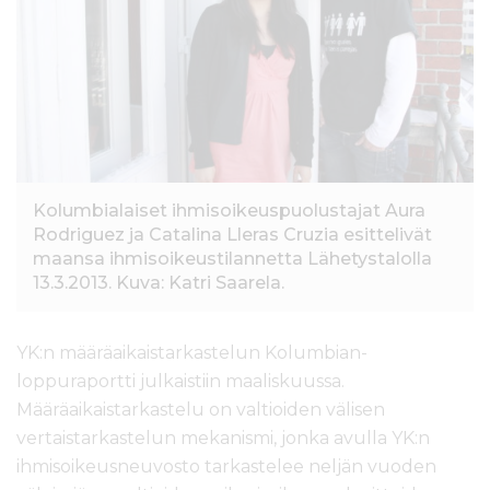
l
t
ö
ö
n
Kolumbialaiset ihmisoikeuspuolustajat Aura
Rodriguez ja Catalina Lleras Cruzia esittelivät
maansa ihmisoikeustilannetta Lähetystalolla
13.3.2013. Kuva: Katri Saarela.
YK:n määräaikaistarkastelun Kolumbian-
loppuraportti julkaistiin maaliskuussa.
Määräaikaistarkastelu on valtioiden välisen
vertaistarkastelun mekanismi, jonka avulla YK:n
ihmisoikeusneuvosto tarkastelee neljän vuoden