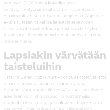
edelleen IELCOn sekä kirkollisia että
kehitysyhteistyöhankkeita, samoin Luterilaisen
maailmanliiton Kolumbian-maaohjelmaa. Ohjelman
avulla tuetaan paikallisia järjestöjä sekä niiden
taistelussa ihmisoikeuksien ja kestävän kehityksen
puolesta että toiminnassa humanitaaristen kriisien
ratkaisemiseksi.
Lapsiakin värvätään
taisteluihin
Catalina Lleras Cruz ja Aura Rodriguez totesivat, että
maan ihmisoikeustilanne on viime vuosina
huonontunut entisestään. Yli 40 vuotta kestäneen
aseellisen konfliktin osapuolina ovat armeija,
puolisotilaalliset joukot ja sissiliikkeet. Käynnissä on
neuvottelut hallituksen ja FARC-sissijärjestön