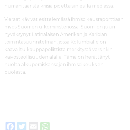
humanitaarista kriisiä pidettäisiin esillä mediassa.
Vieraat kävivät esittelemässä ihmisoikeusraporttiaan
myös Suomen ulkoministeriössä. Suomi on juuri
hyväksynyt Latinalaisen Amerikan ja Karibian
toimintasuunnitelman, jossa Kolumbialle on
kaavailtu kauppapoliittista merkitystä varsinkin
kaivosteollisuuden alalla. Tämä on herättänyt
huolta alkuperäiskansojen ihmisoikeuksien
puolesta.
F
T
E
W