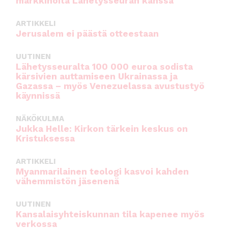
markkinoita Lähetysseuran kanssa
ARTIKKELI
Jerusalem ei päästä otteestaan
UUTINEN
Lähetysseuralta 100 000 euroa sodista
kärsivien auttamiseen Ukrainassa ja
Gazassa – myös Venezuelassa avustustyö
käynnissä
NÄKÖKULMA
Jukka Helle: Kirkon tärkein keskus on
Kristuksessa
ARTIKKELI
Myanmarilainen teologi kasvoi kahden
vähemmistön jäsenenä
UUTINEN
Kansalaisyhteiskunnan tila kapenee myös
verkossa