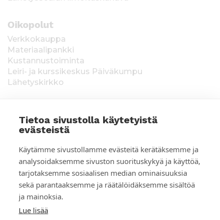
Oikopolut
Verkkokauppa
Materiaalipankki
Kustannustoiminta
Leiri- ja kurssikeskus Päiväkumpu
Lähetyskirkko
Tietoa sivustolla käytetyistä
evästeistä
T
Keräysluvat:
Manner-Suomi RA/2020/1538,
Käytämme sivustollamme evästeitä kerätäksemme ja
voimassa toistaiseksi 1.1.2021 alkaen, myönnetty
i
analysoidaksemme sivuston suorituskykyä ja käyttöä,
1.12.2020, Poliisihallitus. Ahvenanmaa ÅLR
tarjotaksemme sosiaalisen median ominaisuuksia
e
2025/5437, voimassa 1.1.–31.12.2026, myönnetty
28.8.2025 Ahvenanmaan maakuntahallitus. Kerätyt
sekä parantaaksemme ja räätälöidäksemme sisältöä
d
varat käytetään Suomen Lähetysseuran
ja mainoksia.
ulkomaantyöhön. Lahjoittajan tiedot tallennetaan
o
Lue lisää
Suomen Lähetysseuran yhteystietorekisteriin. Lue