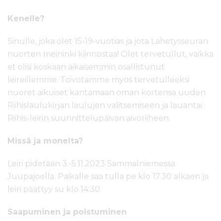
Kenelle?
Sinulle, joka olet 15-19-vuotias ja jota Lähetysseuran
nuorten meininki kiinnostaa! Olet tervetullut, vaikka
et olisi koskaan aikaisemmin osallistunut
leireillemme. Toivotamme myös tervetulleeksi
nuoret aikuiset kantamaan oman kortensa uuden
Riihislaulukirjan laulujen valitsemiseen ja lauantai
Riihis-leirin suunnittelupäivän aivoriiheen.
Missä ja monelta?
Leiri pidetään 3.-5.11.2023 Sammalniemessä
Juupajoella. Paikalle saa tulla pe klo 17.30 alkaen ja
leiri päättyy su klo 14:30.
Saapuminen ja poistuminen