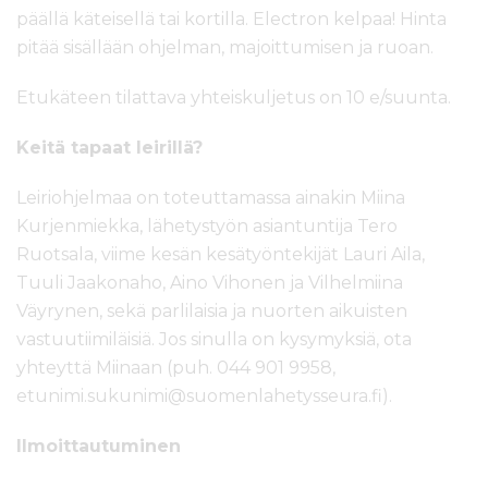
päällä käteisellä tai kortilla. Electron kelpaa! Hinta
pitää sisällään ohjelman, majoittumisen ja ruoan.
Etukäteen tilattava yhteiskuljetus on 10 e/suunta.
Keitä tapaat leirillä?
Leiriohjelmaa on toteuttamassa ainakin Miina
Kurjenmiekka, lähetystyön asiantuntija Tero
Ruotsala, viime kesän kesätyöntekijät Lauri Aila,
Tuuli Jaakonaho, Aino Vihonen ja Vilhelmiina
Väyrynen, sekä parlilaisia ja nuorten aikuisten
vastuutiimiläisiä. Jos sinulla on kysymyksiä, ota
yhteyttä Miinaan (puh. 044 901 9958,
etunimi.sukunimi@suomenlahetysseura.fi).
Ilmoittautuminen