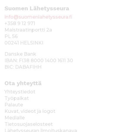
Suomen Lähetysseura
info@suomenlahetysseura.fi
+358 9 12 971
Maistraatinportti 2a
PL 56
00241 HELSINKI
Danske Bank
IBAN: FI38 8000 1400 1611 30
BIC: DABAFIHH
Ota yhteyttä
Yhteystiedot
Työpaikat
Palaute
Kuvat, videot ja logot
Medialle
Tietosuojaselosteet
Lähetysseuran ilmoituskanava