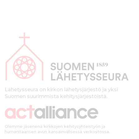
A
l
a
p
a
l
k
Lähetysseura on kirkon lähetysjärjestö ja yksi
Suomen suurimmista kehitysjärjestöistä.
k
i
Olemme jäsenenä kirkkojen kehitysyhteistyön ja
humanitaarisen avun kansainvälisessä verkostossa.