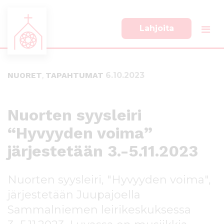
Lahjoita
S
S
i
i
i
i
NUORET
,
TAPAHTUMAT
6.10.2023
r
r
r
r
y
y
s
a
Nuorten syysleiri
u
l
“Hyvyyden voima”
o
a
r
p
järjestetään 3.-5.11.2023
a
a
a
l
n
k
Nuorten syysleiri, "Hyvyyden voima",
s
k
järjestetään Juupajoella
i
i
s
i
Sammalniemen leirikeskuksessa
ä
n