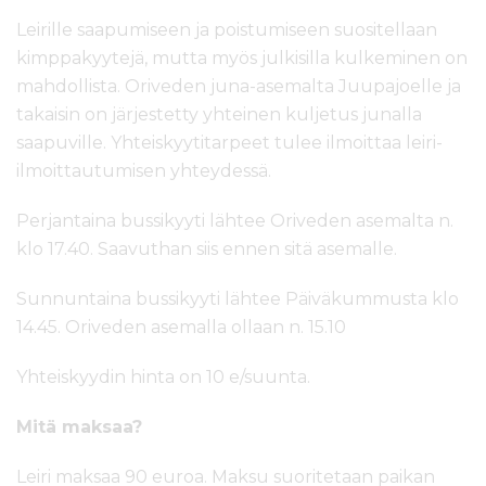
Leirille saapumiseen ja poistumiseen suositellaan
kimppakyytejä, mutta myös julkisilla kulkeminen on
mahdollista. Oriveden juna-asemalta Juupajoelle ja
takaisin on järjestetty yhteinen kuljetus junalla
saapuville. Yhteiskyytitarpeet tulee ilmoittaa leiri-
ilmoittautumisen yhteydessä.
Perjantaina bussikyyti lähtee Oriveden asemalta n.
klo 17.40. Saavuthan siis ennen sitä asemalle.
Sunnuntaina bussikyyti lähtee Päiväkummusta klo
14.45. Oriveden asemalla ollaan n. 15.10
Yhteiskyydin hinta on 10 e/suunta.
Mitä maksaa?
Leiri maksaa 90 euroa. Maksu suoritetaan paikan