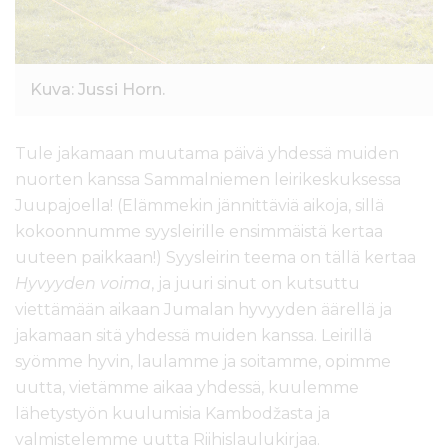
Kuva: Jussi Horn.
Tule jakamaan muutama päivä yhdessä muiden
nuorten kanssa Sammalniemen leirikeskuksessa
Juupajoella! (Elämmekin jännittäviä aikoja, sillä
kokoonnumme syysleirille ensimmäistä kertaa
uuteen paikkaan!) Syysleirin teema on tällä kertaa
Hyvyyden voima
, ja juuri sinut on kutsuttu
viettämään aikaan Jumalan hyvyyden äärellä ja
jakamaan sitä yhdessä muiden kanssa. Leirillä
syömme hyvin, laulamme ja soitamme, opimme
uutta, vietämme aikaa yhdessä, kuulemme
lähetystyön kuulumisia Kambodžasta ja
valmistelemme uutta Riihislaulukirjaa.