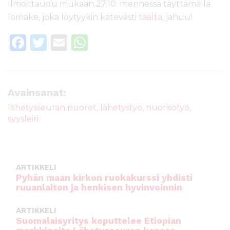
Ilmoittaudu mukaan 27.10. mennessä täyttämällä
lomake, joka löytyykin kätevästi
täältä
, jahuu!
F
T
E
W
a
w
m
h
c
it
ai
a
e
te
l
ts
Avainsanat:
b
r
A
lähetysseuran nuoret
,
lähetystyö
,
nuorisotyö
,
syysleiri
o
p
o
p
k
ARTIKKELI
Pyhän maan kirkon ruokakurssi yhdisti
ruuanlaiton ja henkisen hyvinvoinnin
ARTIKKELI
Suomalaisyritys koputtelee Etiopian