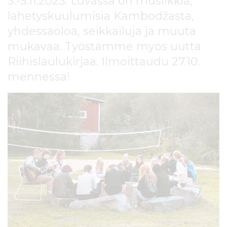
3.-5.11.2023. Luvassa on musiikkia,
l
lähetyskuulumisia Kambodžasta,
t
ö
yhdessäoloa, seikkailuja ja muuta
ö
mukavaa. Työstämme myös uutta
n
Riihislaulukirjaa. Ilmoittaudu 27.10.
mennessä!