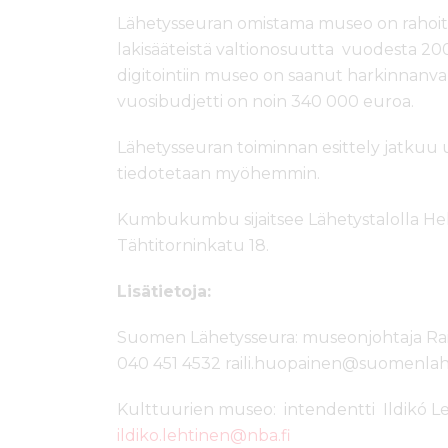
Lähetysseuran omistama museo on rahoit
lakisääteistä valtionosuutta vuodesta 200
digitointiin museo on saanut harkinnanva
vuosibudjetti on noin 340 000 euroa.
Lähetysseuran toiminnan esittely jatkuu 
tiedotetaan myöhemmin.
Kumbukumbu sijaitsee Lähetystalolla Hels
Tähtitorninkatu 18.
Lisätietoja:
Suomen Lähetysseura: museonjohtaja Rail
040 451 4532 raili.huopainen@suomenlahe
Kulttuurien museo: intendentti Ildikó L
ildiko.lehtinen@nba.fi