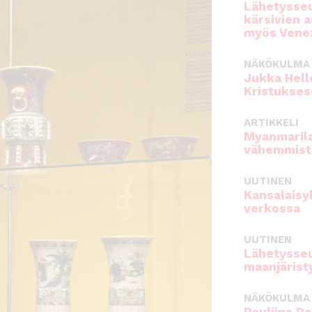
Lähetysseu
kärsivien 
myös Venez
NÄKÖKULMA
Jukka Hell
Kristukses
ARTIKKELI
Myanmarila
vähemmist
UUTINEN
Kansalaisy
verkossa
UUTINEN
Lähetysseu
maanjärist
NÄKÖKULMA