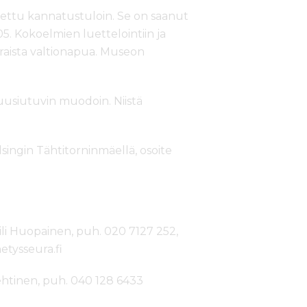
ettu kannatustuloin. Se on saanut
5. Kokoelmien luettelointiin ja
raista valtionapua. Museon
uusiutuvin muodoin. Niistä
ingin Tähtitorninmäellä, osoite
i Huopainen, puh. 020 7127 252,
tysseura.fi
ehtinen, puh. 040 128 6433