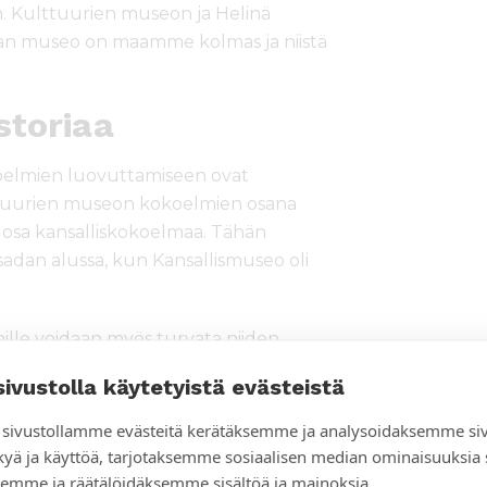
. Kulttuurien museon ja Helinä
an museo on maamme kolmas ja niistä
storiaa
lmien luovuttamiseen ovat
Kulttuurien museon kokoelmien osana
 osa kansalliskokoelmaa. Tähän
isadan alussa, kun Kansallismuseo oli
lle voidaan myös turvata niiden
 Myös kokoelmien käyttö ja näkyvyys
sivustolla käytetyistä evästeistä
sessa kasvavat osana suurempaa
sivustollamme evästeitä kerätäksemme ja analysoidaksemme si
kyä ja käyttöä, tarjotaksemme sosiaalisen median ominaisuuksia
ulttuurien museon kokoelmia.
emme ja räätälöidäksemme sisältöä ja mainoksia.