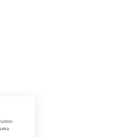
vuston
 sekä