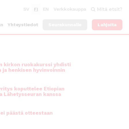
SV
FI
EN
Verkkokauppa
Mitä etsit?
an
Yhteystiedot
Seurakunnalle
Lahjoita
 kirkon ruokakurssi yhdisti
n ja henkisen hyvinvoinnin
ritys koputtelee Etiopian
a Lähetysseuran kanssa
ei päästä otteestaan