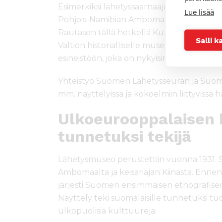
Esimerkiksi lähetyssaarnaaja Martti Rauta
Lue lisää
Pohjois-Namibian Ambomaalla yhdistyy har
Rautasen tällä hetkellä Kumbukumbussa 
Salli k
Valtion historialliselle museolle vuonna
esineistöön, joka on nykyisin osa Kultt
Yhteistyö Suomen Lähetysseuran ja Suo
mm. näyttelyissä ja kokoelmiin liittyvissä 
Ulkoeurooppalaisen 
tunnetuksi tekijä
Lähetysmuseo perustettiin vuonna 1931.
Ambomaalta ja keisariajan Kiinasta. Enn
järjesti Suomen ensimmäisen etnografisen
Näyttely teki suomalaisille tunnetuksi t
ulkopuolisia kulttuureja.