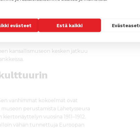
sen kulttuurihistoriallinen keruutyö
vinaislaatuiseksi kokoelmaksi, kun
oleva esineistö yhdistetään hänen
aikki evästeet
Estä kaikki
Evästeaset
 1893 luovuttamaansa ondongalaiseen
uurien museon kokoelmaa.
men kansallismuseon kesken jatkuu
hankkeissa.
kulttuurin
 Sen vanhimmat kokoelmat ovat
en museon perustamista Lähetysseura
 kiertonäyttelyn vuosina 1911–1912.
uolloin vähän tunnettuja Euroopan