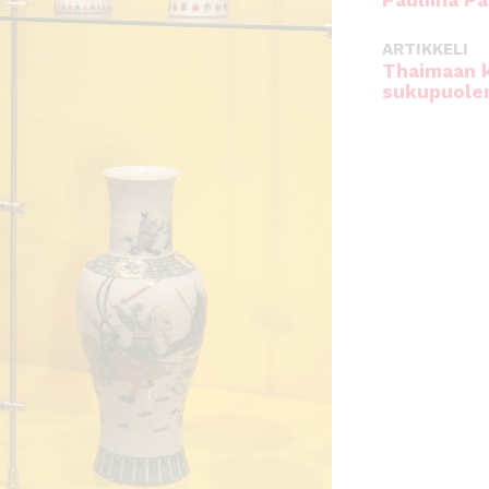
Pauliina Pa
ARTIKKELI
Thaimaan 
sukupuole