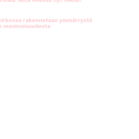
rhiala: Mitä Jeesus nyt tekisi?
kirkossa rakennetaan ymmärrystä
n moninaisuudesta