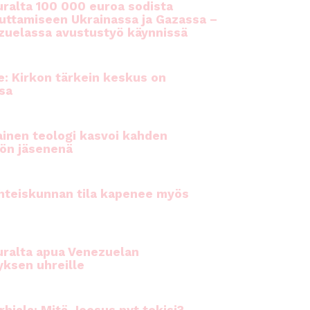
ralta 100 000 euroa sodista
auttamiseen Ukrainassa ja Gazassa –
uelassa avustustyö käynnissä
e: Kirkon tärkein keskus on
sa
inen teologi kasvoi kahden
ön jäsenenä
hteiskunnan tila kapenee myös
ralta apua Venezuelan
yksen uhreille