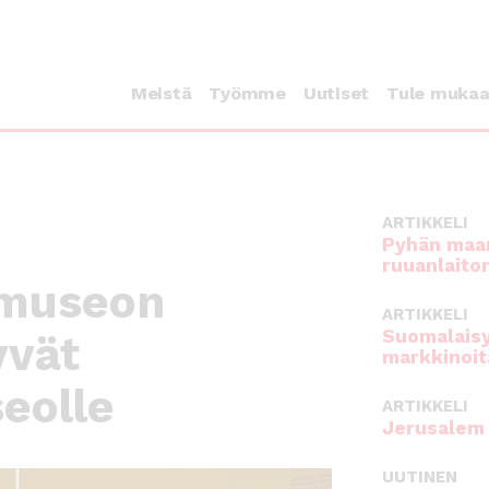
Meistä
Työmme
Uutiset
Tule muka
ARTIKKELI
Pyhän maan
ruuanlaito
 museon
ARTIKKELI
Suomalaisy
yvät
markkinoit
eolle
ARTIKKELI
Jerusalem 
UUTINEN