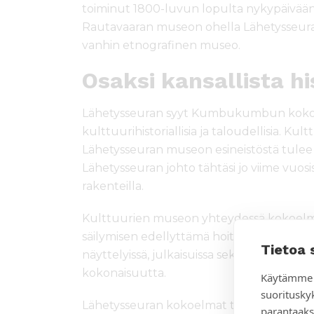
toiminut 1800-luvun lopulta nykypäivään
Rautavaaran museon ohella Lähetysseur
vanhin etnografinen museo.
Osaksi kansallista hi
Lähetysseuran syyt Kumbukumbun kokoe
kulttuurihistoriallisia ja taloudellisia. 
Lähetysseuran museon esineistöstä tulee
Lähetysseuran johto tähtäsi jo viime vuos
rakenteilla.
Kulttuurien museon yhteydessä kokoelmi
säilymisen edellyttämä hoito ja säilytys.
Tietoa 
näyttelyissä, julkaisuissa sekä tutkimuk
kokonaisuutta.
Käytämme 
suoritusky
Lähetysseuran kokoelmat täydentävät K
parantaaks