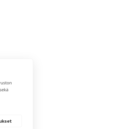
vuston
 sekä
ukset