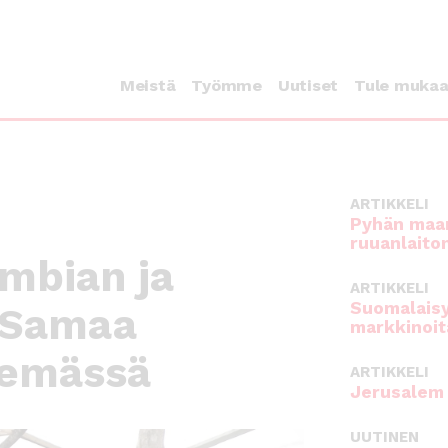
Meistä
Työmme
Uutiset
Tule muka
ARTIKKELI
Pyhän maan
ruuanlaito
umbian ja
ARTIKKELI
Suomalaisy
: Samaa
markkinoit
lemässä
ARTIKKELI
Jerusalem 
UUTINEN