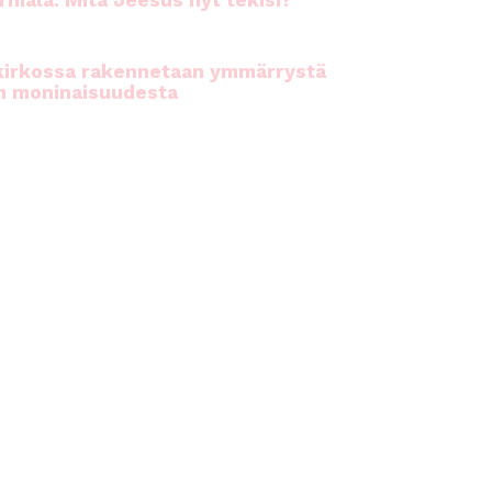
rhiala: Mitä Jeesus nyt tekisi?
kirkossa rakennetaan ymmärrystä
n moninaisuudesta