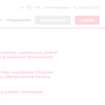
SV
FI
EN
Verkkokauppa
Mitä etsit?
an
Yhteystiedot
Seurakunnalle
Lahjoita
 kirkon ruokakurssi yhdisti
n ja henkisen hyvinvoinnin
ritys koputtelee Etiopian
a Lähetysseuran kanssa
ei päästä otteestaan