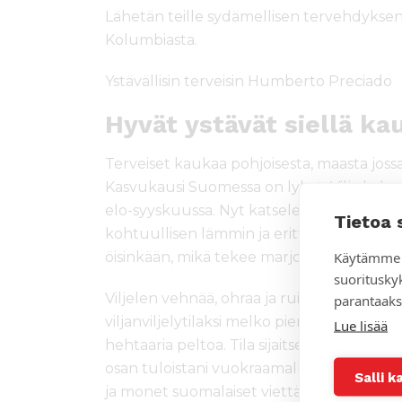
Lähetän teille sydämellisen tervehdyksen
Kolumbiasta.
Ystävällisin terveisin Humberto Preciado
Hyvät ystävät siellä k
Terveiset kaukaa pohjoisesta, maasta joss
Kasvukausi Suomessa on lyhyt. Vilja kylv
elo-syyskuussa. Nyt katselemme, kun vilj
Tietoa 
kohtuullisen lämmin ja erittäin valoisa. A
Käytämme 
öisinkään, mikä tekee marjoista, vihanneksi
suoritusky
Viljelen vehnää, ohraa ja ruista. Osa pello
parantaaks
viljanviljelytilaksi melko pieni suomalaise
Lue lisää
hehtaaria peltoa. Tila sijaitsee lähellä pä
osan tuloistani vuokraamalla kesämökkejä
Salli k
ja monet suomalaiset viettävät vapaa-aik