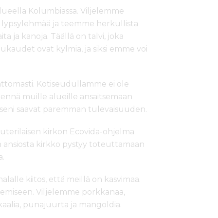
ueella Kolumbiassa. Viljelemme
i lypsylehmää ja teemme herkullista
a ja kanoja. Täällä on talvi, joka
kaudet ovat kylmiä, ja siksi emme voi
tomasti. Kotiseudullamme ei ole
ennä muille alueille ansaitsemaan
pseni saavat paremman tulevaisuuden.
luterilaisen kirkon Ecovida-ohjelma
ansiosta kirkko pystyy toteuttamaan
a.
alle kiitos, että meillä on kasvimaa.
ekemiseen. Viljelemme porkkanaa,
akaalia, punajuurta ja mangoldia.