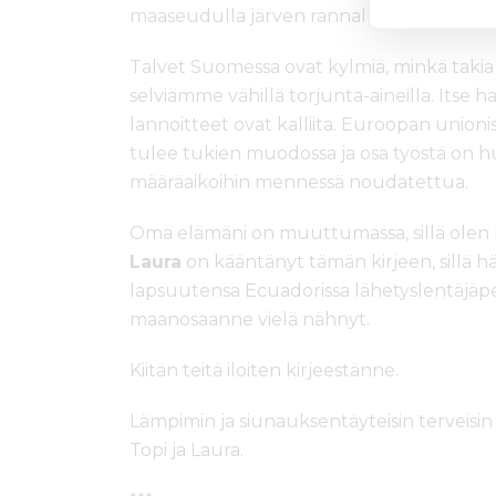
maaseudulla järven rannalla.
Talvet Suomessa ovat kylmiä, minkä takia 
selviämme vähillä torjunta-aineilla. Itse ha
lannoitteet ovat kalliita. Euroopan unionis
tulee tukien muodossa ja osa työstä on hu
määräaikoihin mennessä noudatettua.
Oma elämäni on muuttumassa, sillä olen 
Laura
on kääntänyt tämän kirjeen, sillä
lapsuutensa Ecuadorissa lähetyslentäjäpe
maanosaanne vielä nähnyt.
Kiitän teitä iloiten kirjeestänne.
Lämpimin ja siunauksentäyteisin terveisin
Topi ja Laura.