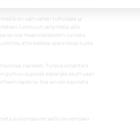
meillä on vain vähän tuholaisia ja
rkitsen luomuun siirtymistä, sillä
sa iso osa maanviljelijöiden tuloista
olehtia, että kaikkia säännöksiä tulee
menossa naimisiin. Tuleva emäntäni
 hän puhuu sujuvaa espanjaa asuttuaan
rheen lapsena. Itse en ole kaunista
 teitä ja elämäänne siellä tervehtäen