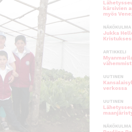
Lähetysseu
kärsivien 
myös Venez
NÄKÖKULMA
Jukka Hell
Kristukses
ARTIKKELI
Myanmarila
vähemmist
UUTINEN
Kansalaisy
verkossa
UUTINEN
Lähetysseu
maanjärist
NÄKÖKULMA