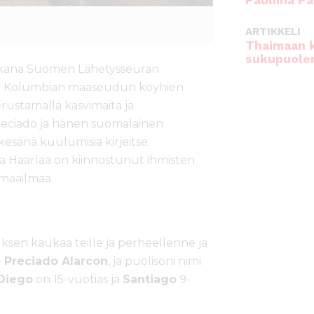
Pauliina Pa
ARTIKKELI
Thaimaan 
sukupuole
ana Suomen Lähetysseuran
an Kolumbian maaseudun köyhien
stamalla kasvimaita ja
Preciado ja hänen suomalainen
kesänä kuulumisia kirjeitse.
a Haarlaa on kiinnostunut ihmisten
 maailmaa.
sen kaukaa teille ja perheellenne ja
 Preciado Alarcon
, ja puolisoni nimi
Diego
on 15-vuotias ja
Santiago
9-