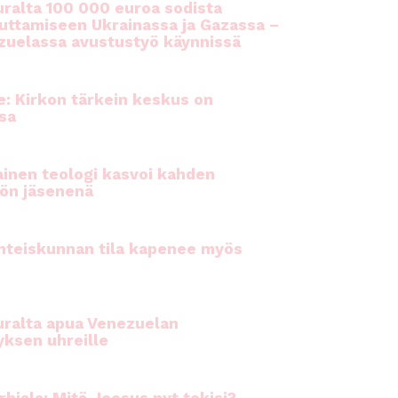
ralta 100 000 euroa sodista
auttamiseen Ukrainassa ja Gazassa –
uelassa avustustyö käynnissä
e: Kirkon tärkein keskus on
sa
inen teologi kasvoi kahden
ön jäsenenä
hteiskunnan tila kapenee myös
ralta apua Venezuelan
yksen uhreille