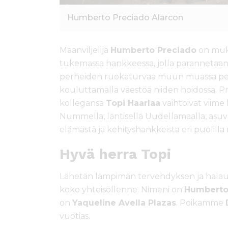
Humberto Preciado Alarcon
Maanviljelijä
Humberto Preciado
on muk
tukemassa hankkeessa, jolla paranneta
perheiden ruokaturvaa muun muassa peru
kouluttamalla väestöä niiden hoidossa. 
kollegansa
Topi Haarlaa
vaihtoivat viime 
Nummella, läntisellä Uudellamaalla, asuv
elämästä ja kehityshankkeista eri puolilla
Hyvä herra Topi
Lähetän lämpimän tervehdyksen ja halauk
koko yhteisöllenne. Nimeni on
Humberto
on
Yaqueline Avella Plazas
. Poikamme
vuotias.