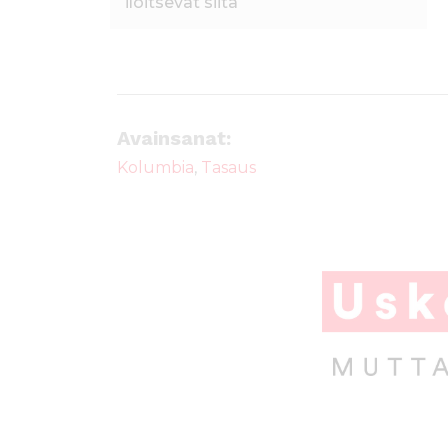
iloitsevat siitä
Avainsanat:
Kolumbia
,
Tasaus