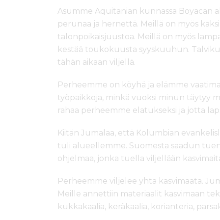
Asumme Aquitanian kunnassa Boyacan al
perunaa ja hernettä. Meillä on myös kaks
talonpoikaisjuustoa. Meillä on myös lampait
kestää toukokuusta syyskuuhun. Talvikuu
tähän aikaan viljellä.
Perheemme on köyhä ja elämme vaatimat
työpaikkoja, minkä vuoksi minun täytyy m
rahaa perheemme elatukseksi ja jotta la
Kiitän Jumalaa, että Kolumbian evankelis
tuli alueellemme. Suomesta saadun tuen 
ohjelmaa, jonka tuella viljellään kasvimait
Perheemme viljelee yhtä kasvimaata. Jumal
Meille annettiin materiaalit kasvimaan t
kukkakaalia, keräkaalia, korianteria, pars