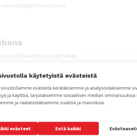
 pienviljelijäperheeltämme
aukana
a on neljä kaunista vuodenaikaa.
etään toukokuussa ja sato korjataan
a kasvaa ja kehittyy. Kesä Suomessa on
sivustolla käytetyistä evästeistä
urinko ei moneksi tunniksi laske
sivustollamme evästeitä kerätäksemme ja analysoidaksemme si
sta ja yrteistä erittäin maukkaita.
kyä ja käyttöä, tarjotaksemme sosiaalisen median ominaisuuksia
ista on nurmialueina. Tilani on
emme ja räätälöidäksemme sisältöä ja mainoksia.
ssa mittakaavassa, vain noin 50
äkaupunkia Helsinkiä, minkä takia saan
. Suomi on kaunis maa täynnä järviä
aikki evästeet
Estä kaikki
Evästeaset
ansa mielellään mökkeillen ja saunoen