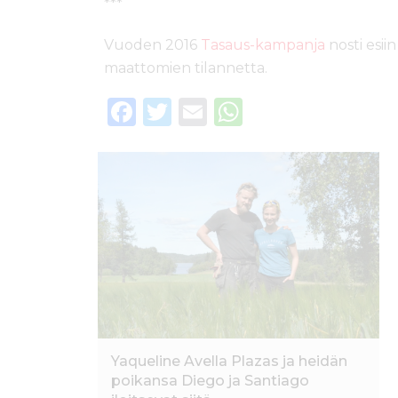
***
Vuoden 2016
Tasaus-kampanja
nosti esii
maattomien tilannetta.
F
T
E
W
a
w
m
h
c
it
ai
a
e
te
l
ts
b
r
A
o
p
o
p
k
Yaqueline Avella Plazas ja heidän
poikansa Diego ja Santiago