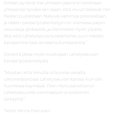
ihmiset pyrkivät itse yhteisön jäseninä toimimaan
yhteisönsä hyväksi sen sijaan, että muut tekisivät niin
heidän puolestaan. Näkyviä vammoja priorisoidaan,
ja niiden parissa työskentelyyn on olemassa paljon
resursseja globaalisti, ja olemmekin hyvin ylpeitä
siitä, että Lähetysseura työskentelee juuri meidän
kanssamme tasa-arvoisena kumppanina.”
Devkota jakaa myös muistojaan Lähetysseuran
kanssa työskentelystä.
”Muistan, että minulla oli kunnia vierailla
ulkoministeriössä Lähetysseuran kanssa, kun olin
Suomessa käymässä. Olen myös painottanut
Lähetysseuralle vammaistyön priorisoinnin
tärkeyttä.”
Teksti: Minna Havunen