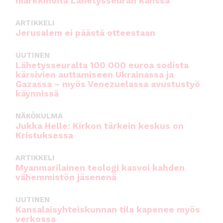
markkinoita Lähetysseuran kanssa
ARTIKKELI
Jerusalem ei päästä otteestaan
UUTINEN
Lähetysseuralta 100 000 euroa sodista
kärsivien auttamiseen Ukrainassa ja
Gazassa – myös Venezuelassa avustustyö
käynnissä
NÄKÖKULMA
Jukka Helle: Kirkon tärkein keskus on
Kristuksessa
ARTIKKELI
Myanmarilainen teologi kasvoi kahden
vähemmistön jäsenenä
UUTINEN
Kansalaisyhteiskunnan tila kapenee myös
verkossa