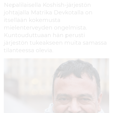
l
Nepalilaisella Koshish-järjestön
t
johtajalla Matrika Devkotalla on
ö
itsellään kokemusta
ö
n
mielenterveyden ongelmista.
Kuntouduttuaan hän perusti
järjestön tukeakseen muita samassa
tilanteessa olevia.