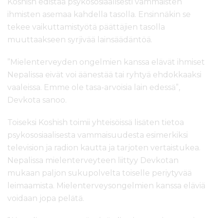
Koshish edistää psykososiaalisesti vammaisten
ihmisten asemaa kahdella tasolla. Ensinnäkin se
tekee vaikuttamistyötä päättäjien tasolla
muuttaakseen syrjivää lainsäädäntöä.
”Mielenterveyden ongelmien kanssa elävät ihmiset
Nepalissa eivät voi äänestää tai ryhtyä ehdokkaaksi
vaaleissa. Emme ole tasa-arvoisia lain edessä”,
Devkota sanoo.
Toiseksi Koshish toimii yhteisöissä lisäten tietoa
psykososiaalisesta vammaisuudesta esimerkiksi
television ja radion kautta ja tarjoten vertaistukea.
Nepalissa mielenterveyteen liittyy Devkotan
mukaan paljon sukupolvelta toiselle periytyvää
leimaamista. Mielenterveysongelmien kanssa eläviä
voidaan jopa pelätä.