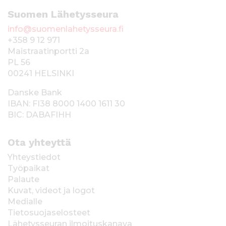
Suomen Lähetysseura
info@suomenlahetysseura.fi
+358 9 12 971
Maistraatinportti 2a
PL 56
00241 HELSINKI
Danske Bank
IBAN: FI38 8000 1400 1611 30
BIC: DABAFIHH
Ota yhteyttä
Yhteystiedot
Työpaikat
Palaute
Kuvat, videot ja logot
Medialle
Tietosuojaselosteet
Lähetysseuran ilmoituskanava