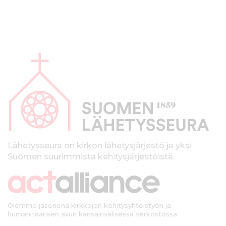
A
l
a
p
a
l
k
Lähetysseura on kirkon lähetysjärjestö ja yksi
Suomen suurimmista kehitysjärjestöistä.
k
i
Olemme jäsenenä kirkkojen kehitysyhteistyön ja
humanitaarisen avun kansainvälisessä verkostossa.