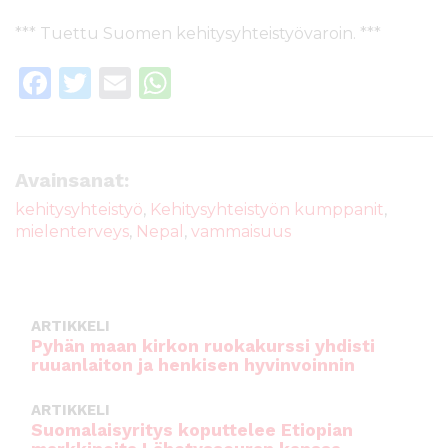
*** Tuettu Suomen kehitysyhteistyövaroin. ***
F
T
E
W
a
w
m
h
c
it
ai
a
e
te
l
ts
Avainsanat:
b
r
A
kehitysyhteistyö
,
Kehitysyhteistyön kumppanit
,
mielenterveys
,
Nepal
,
vammaisuus
o
p
o
p
k
ARTIKKELI
Pyhän maan kirkon ruokakurssi yhdisti
ruuanlaiton ja henkisen hyvinvoinnin
ARTIKKELI
Suomalaisyritys koputtelee Etiopian