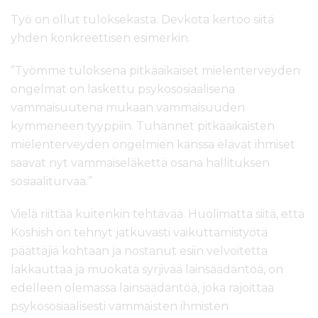
Työ on ollut tuloksekasta. Devkota kertoo siitä
yhden konkreettisen esimerkin.
”Työmme tuloksena pitkäaikaiset mielenterveyden
ongelmat on laskettu psykososiaalisena
vammaisuutena mukaan vammaisuuden
kymmeneen tyyppiin. Tuhannet pitkäaikaisten
mielenterveyden ongelmien kanssa elävät ihmiset
saavat nyt vammaiseläkettä osana hallituksen
sosiaaliturvaa.”
Vielä riittää kuitenkin tehtävää. Huolimatta siitä, että
Koshish on tehnyt jatkuvasti vaikuttamistyötä
päättäjiä kohtaan ja nostanut esiin velvoitetta
lakkauttaa ja muokata syrjivää lainsäädäntöä, on
edelleen olemassa lainsäädäntöä, joka rajoittaa
psykososiaalisesti vammaisten ihmisten