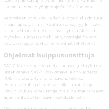
kaikille pakolaislapsille opetusta omissa kouluissaan,
toteaa ulkomaantyönjohtaja Rolf Steffansson.
Varsinaisten konfliktialueiden ulkopuolellakin suuri
määrä lapsia jää ilman koulutusta köyhyyden takia,
tai pelkästään siksi, että he ovat tyttöjä. Monesti
myös koulujen taso on huono, opettajat heikosti
koulutettuja ja opetusmenetelmät tehottomia.
Ohjelmat huippusuosittuja
SAT-7:llä on ennestään neljä kanavaa, joista yksi on
lastenkanava. SAT-7 Kids -kanavalla on vuodesta
2015 asti lähetetty viitenä päivänä viikossa
esikouluikäisille ja 1.-luokkalaisille suunnattuja
Minun kouluni -opetusohjelmia. Ohjelmat tarjoavat
arjen tuntua pitkiin päiviin pakolaisleireillä.
Minun kouluni -ohjelmia seuraa viikoittain 1,3