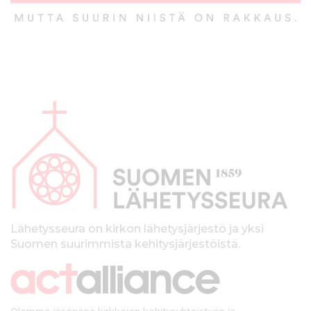
A
l
a
p
a
l
k
Lähetysseura on kirkon lähetysjärjestö ja yksi
Suomen suurimmista kehitysjärjestöistä.
k
i