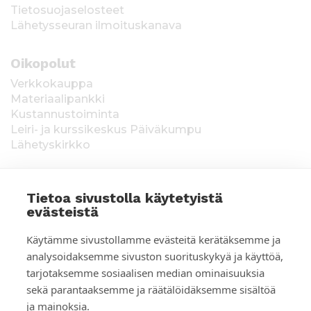
Tietosuojaselosteet
Lähetysseuran ilmoituskanava
Oikopolut
Verkkokauppa
Materiaalipankki
Kustannustoiminta
Leiri- ja kurssikeskus Päiväkumpu
Lähetyskirkko
Tietoa sivustolla käytetyistä
evästeistä
T
Keräysluvat:
Manner-Suomi RA/2020/1538,
Käytämme sivustollamme evästeitä kerätäksemme ja
voimassa toistaiseksi 1.1.2021 alkaen, myönnetty
i
analysoidaksemme sivuston suorituskykyä ja käyttöä,
1.12.2020, Poliisihallitus. Ahvenanmaa ÅLR
tarjotaksemme sosiaalisen median ominaisuuksia
e
2025/5437, voimassa 1.1.–31.12.2026, myönnetty
28.8.2025 Ahvenanmaan maakuntahallitus. Kerätyt
sekä parantaaksemme ja räätälöidäksemme sisältöä
d
varat käytetään Suomen Lähetysseuran
ja mainoksia.