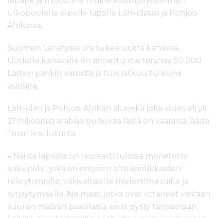
lapsille ja miljoonille muille koulujärjestelmän
ulkopuolella oleville lapsille Lähi-idässä ja Pohjois-
Afrikassa.
Suomen Lähetysseura tukee uutta kanavaa.
Uudelle kanavalle on annettu starttirahaa 50 000
Lasten pankin varoista ja tuki jatkuu tulevina
vuosina.
Lähi-idän ja Pohjois-Afrikan alueella joka viides eli yli
21 miljoonaa arabiaa puhuvaa lasta on vaarassa jäädä
ilman koulutusta.
– Näistä lapsista on nopeasti tulossa menetetty
sukupolvi, joka on erityisen altis ääriliikkeiden
rekrytoinnille, väkivaltaisille mielenilmaisuille ja
syrjäytymiselle. Ne maat, jotka ovat ottaneet vastaan
suuren määrän pakolaisia, eivät pysty tarjoamaan