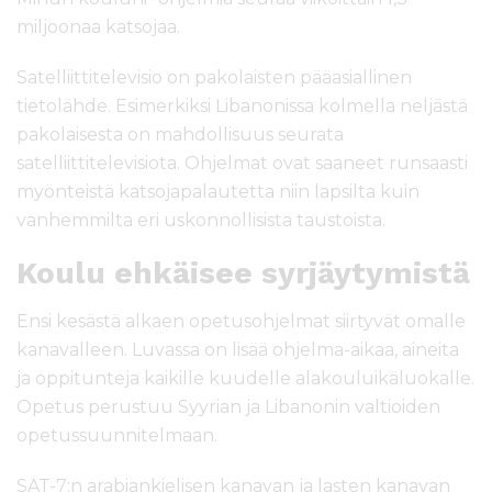
miljoonaa katsojaa.
Satelliittitelevisio on pakolaisten pääasiallinen
tietolähde. Esimerkiksi Libanonissa kolmella neljästä
pakolaisesta on mahdollisuus seurata
satelliittitelevisiota. Ohjelmat ovat saaneet runsaasti
myönteistä katsojapalautetta niin lapsilta kuin
vanhemmilta eri uskonnollisista taustoista.
Koulu ehkäisee syrjäytymistä
Ensi kesästä alkaen opetusohjelmat siirtyvät omalle
kanavalleen. Luvassa on lisää ohjelma-aikaa, aineita
ja oppitunteja kaikille kuudelle alakouluikäluokalle.
Opetus perustuu Syyrian ja Libanonin valtioiden
opetussuunnitelmaan.
SAT-7:n arabiankielisen kanavan ja lasten kanavan