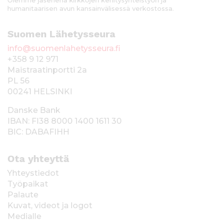
Olemme jäsenenä kirkkojen kehitysyhteistyön ja
humanitaarisen avun kansainvälisessä verkostossa.
Suomen Lähetysseura
info@suomenlahetysseura.fi
+358 9 12 971
Maistraatinportti 2a
PL 56
00241 HELSINKI
Danske Bank
IBAN: FI38 8000 1400 1611 30
BIC: DABAFIHH
Ota yhteyttä
Yhteystiedot
Työpaikat
Palaute
Kuvat, videot ja logot
Medialle