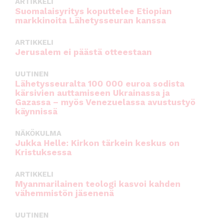
ARTIKKELI
Suomalaisyritys koputtelee Etiopian
markkinoita Lähetysseuran kanssa
ARTIKKELI
Jerusalem ei päästä otteestaan
UUTINEN
Lähetysseuralta 100 000 euroa sodista
kärsivien auttamiseen Ukrainassa ja
Gazassa – myös Venezuelassa avustustyö
käynnissä
NÄKÖKULMA
Jukka Helle: Kirkon tärkein keskus on
Kristuksessa
ARTIKKELI
Myanmarilainen teologi kasvoi kahden
vähemmistön jäsenenä
UUTINEN