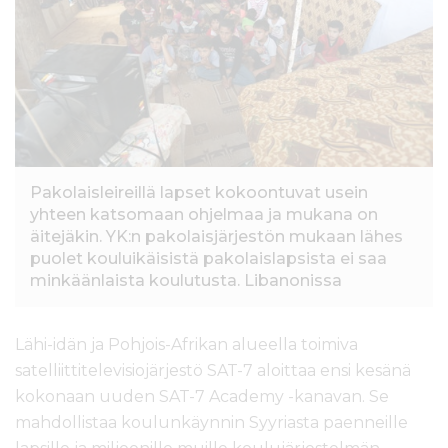
l
t
ö
ö
n
Pakolaisleireillä lapset kokoontuvat usein
yhteen katsomaan ohjelmaa ja mukana on
äitejäkin. YK:n pakolaisjärjestön mukaan lähes
puolet kouluikäisistä pakolaislapsista ei saa
minkäänlaista koulutusta. Libanonissa
Lähi-idän ja Pohjois-Afrikan alueella toimiva
satelliittitelevisiojärjestö SAT-7 aloittaa ensi kesänä
kokonaan uuden SAT-7 Academy -kanavan. Se
mahdollistaa koulunkäynnin Syyriasta paenneille