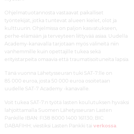
Ohjelmatuotannosta vastaavat paikalliset
työntekijät, jotka tuntevat alueen kielet, olot ja
kulttuurin. Ohjelmissa on paljon kasvatukseen,
perhe-elämään ja terveyteen liittyvää asiaa. Uudella
Academy-kanavalla tarjotaan myös välineitä niin
vanhemmille kuin opettajille tukea sekä
erityistarpeita omaavia että traumatisoituneita lapsia.
Tänä vuonna Lähetysseuran tuki SAT-7:lle on
85 000 euroa, josta 50 000 euroa osoitetaan
uudelle SAT-7 Academy -kanavalle.
Voit tukea SAT-7:n työtä lasten koulutuksen hyväksi
lahjoittamalla Suomen Lähetysseuran Lasten
Pankille IBAN: FI38 8000 1400 161130; BIC:
DABAFIHH; viestiksi Lasten Pankki tai
verkossa
.