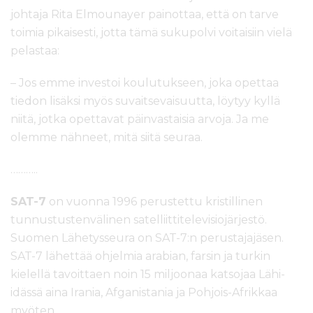
johtaja Rita Elmounayer painottaa, että on tarve
toimia pikaisesti, jotta tämä sukupolvi voitaisiin vielä
pelastaa:
– Jos emme investoi koulutukseen, joka opettaa
tiedon lisäksi myös suvaitsevaisuutta, löytyy kyllä
niitä, jotka opettavat päinvastaisia arvoja. Ja me
olemme nähneet, mitä siitä seuraa.
………..
SAT-7
on vuonna 1996 perustettu kristillinen
tunnustustenvälinen satelliittitelevisiojärjestö.
Suomen Lähetysseura on SAT-7:n perustajajäsen.
SAT-7 lähettää ohjelmia arabian, farsin ja turkin
kielellä tavoittaen noin 15 miljoonaa katsojaa Lähi-
idässä aina Irania, Afganistania ja Pohjois-Afrikkaa
myöten.