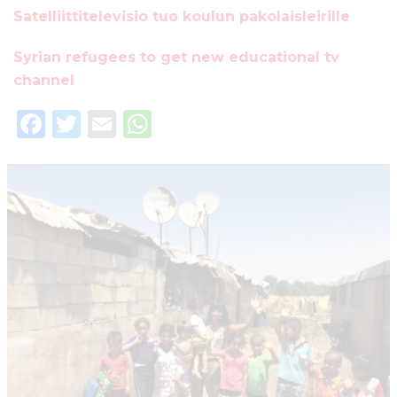
Satelliittitelevisio tuo koulun pakolaisleirille
Syrian refugees to get new educational tv
channel
F
T
E
W
a
w
m
h
c
it
ai
a
e
te
l
ts
b
r
A
o
p
o
p
k