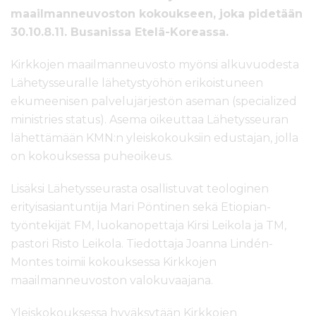
maailmanneuvoston kokoukseen, joka pidetään
30.10.8.11. Busanissa Etelä-Koreassa.
Kirkkojen maailmanneuvosto myönsi alkuvuodesta
Lähetysseuralle lähetystyöhön erikoistuneen
ekumeenisen palvelujärjestön aseman (specialized
ministries status). Asema oikeuttaa Lähetysseuran
lähettämään KMN:n yleiskokouksiin edustajan, jolla
on kokouksessa puheoikeus.
Lisäksi Lähetysseurasta osallistuvat teologinen
erityisasiantuntija Mari Pöntinen sekä Etiopian-
työntekijät FM, luokanopettaja Kirsi Leikola ja TM,
pastori Risto Leikola. Tiedottaja Joanna Lindén-
Montes toimii kokouksessa Kirkkojen
maailmanneuvoston valokuvaajana.
Yleiskokouksessa hyväksytään Kirkkojen