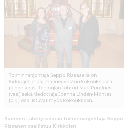
l
t
ö
ö
n
Toiminnanjohtaja Seppo Rissasella on
Kirkkojen maailmanneuvoston kokouksessa
puheoikeus. Teologian tohtori Mari Pöntinen
(vas.) sekä tiedottaja Joanna Lindén-Montes
(oik.) osallistuvat myös kokoukseen.
Suomen Lähetysseuran toiminnanjohtaja Seppo
Rissanen osallistuu Kirkkojen