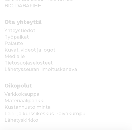
BIC: DABAFIHH
Ota yhteyttä
Yhteystiedot
Työpaikat
Palaute
Kuvat, videot ja logot
Medialle
Tietosuojaselosteet
Lähetysseuran ilmoituskanava
Oikopolut
Verkkokauppa
Materiaalipankki
Kustannustoiminta
Leiri- ja kurssikeskus Päiväkumpu
Lähetyskirkko