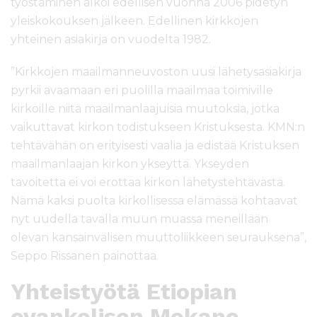
työstäminen alkoi edellisen vuonna 2006 pidetyn
yleiskokouksen jälkeen. Edellinen kirkkojen
yhteinen asiakirja on vuodelta 1982.
”Kirkkojen maailmanneuvoston uusi lähetysasiakirja
pyrkii avaamaan eri puolilla maailmaa toimiville
kirkoille niitä maailmanlaajuisia muutoksia, jotka
vaikuttavat kirkon todistukseen Kristuksesta. KMN:n
tehtävähän on erityisesti vaalia ja edistää Kristuksen
maailmanlaajan kirkon ykseyttä. Ykseyden
tavoitetta ei voi erottaa kirkon lähetystehtävästä.
Nämä kaksi puolta kirkollisessa elämässä kohtaavat
nyt uudella tavalla muun muassa meneillään
olevan kansainvälisen muuttoliikkeen seurauksena”,
Seppo Rissanen painottaa.
Yhteistyötä Etiopian
evankelisen Mekane