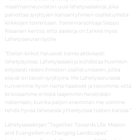
maailmanneuvoston uusi lähetysasiakirja, joka
painottaa syrjittyjen kansanryhmien osallistumista
kirkkojen toimintaan. Toiminnanjohtaja Seppo
Rissanen kertoo, että asiakirja on tärkeä myös
Lähetysseuran työlle.
”Etelän kirkot haluavat toimia aktiivisesti
lähetystyössä. Lähetysasiakirja kohdistaa huomion
erityisesti niiden ihmisten osallistumiseen, jotka
elävät eri tavoin syrjittyinä. Me Lähetysseurassa
tunnemme hyvin nämä haasteet ja toivomme, että
kirkossamme entistä laajemmin herättäisiin
näkemään, kuinka paljon enemmän me voimme
tehdä hyvää läheisessä yhteistyössä toisten kanssa.”
Lähetysasiakirjan ”Together Towards Life: Mission
and Evangelism in Changing Landscapes”