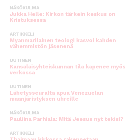
NÄKÖKULMA
Jukka Helle: Kirkon tärkein keskus on
Kristuksessa
ARTIKKELI
Myanmarilainen teologi kasvoi kahden
vähemmistön jäsenenä
UUTINEN
Kansalaisyhteiskunnan tila kapenee myös
verkossa
UUTINEN
Lähetysseuralta apua Venezuelan
maanjäristyksen uhreille
NÄKÖKULMA
Pauliina Parhiala: Mitä Jeesus nyt tekisi?
ARTIKKELI
Thaimaan kirkossa rakennetaan