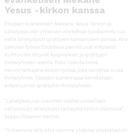
Yesus -kirkon kanssa
Etiopian evankelisen Mekane Yesus -kirkon ja
Lähetysseuran yhteinen workshop-työskentely tuo
esille lähetystyön syrjittyjen kansanosien parissa. Kirsi
Leikolan työssä Etiopiassa painottuvat erityisesti
kulttuuriin liittyvät kysymykset ja syrjittyjen
ihmisryhmien asema. Risto Leikola toimii
neuvonantajana kirkon työssä, joka tavoittaa uusia
ihmisryhmiä. Tässäkin toiminnassa kiinnitetään
erityshuomio syrjittyihin ihmisryhmiin.
”Lähetysseuran toivottiin osallistumisellaan
vahvistavan lähetyksen tärkeyttä kirkon elämässä”,
Seppo Rissanen kertoo.
”Iloitsemme siitä, että voimme yhdessä etiopialaisten