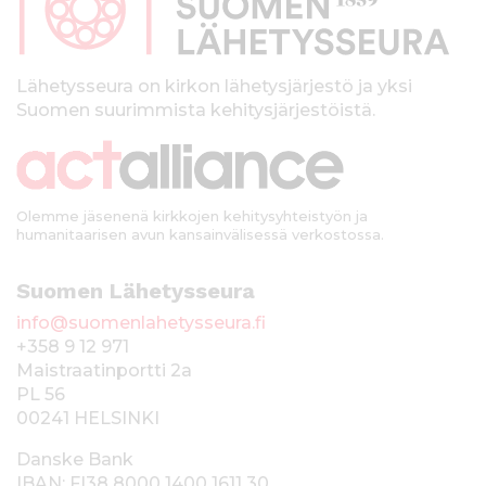
a
l
k
Lähetysseura on kirkon lähetysjärjestö ja yksi
Suomen suurimmista kehitysjärjestöistä.
k
i
Olemme jäsenenä kirkkojen kehitysyhteistyön ja
humanitaarisen avun kansainvälisessä verkostossa.
Suomen Lähetysseura
info@suomenlahetysseura.fi
+358 9 12 971
Maistraatinportti 2a
PL 56
00241 HELSINKI
Danske Bank
IBAN: FI38 8000 1400 1611 30