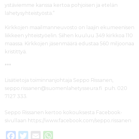
ystäviemme kanssa kertoa pohjoisen ja etelän
lähetysyhteistyöstä.”
Kirkkojen maailmanneuvosto on laajin ekumeenisen
liikkeen yhteistyöelin. Siihen kuuluu 349 kirkkoa 110
maassa. Kirkkojen jäsenmäärä edustaa 560 miljoonaa
kristittyä.
***
Lisätietoja toiminnanjohtaja Seppo Rissanen,
seppo.rissanen@suomenlahetysseura.fi puh. 020
7127 333.
Seppo Rissanen kertoo kokouksesta Facebook-
sivullaan https://www.facebook.com/seppo.rissanen
F
T
E
W