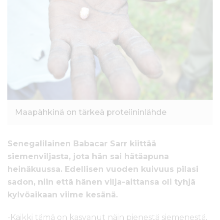
l
t
ö
ö
n
Maapähkinä on tärkeä proteiininlähde
Senegalilainen Babacar Sarr kiittää
siemenviljasta, jota hän sai hätäapuna
heinäkuussa. Edellisen vuoden kuivuus pilasi
sadon, niin että hänen vilja-aittansa oli tyhjä
kylvöaikaan viime kesänä.
-Kaikki tämä on kasvanut näin pienestä siemenestä,