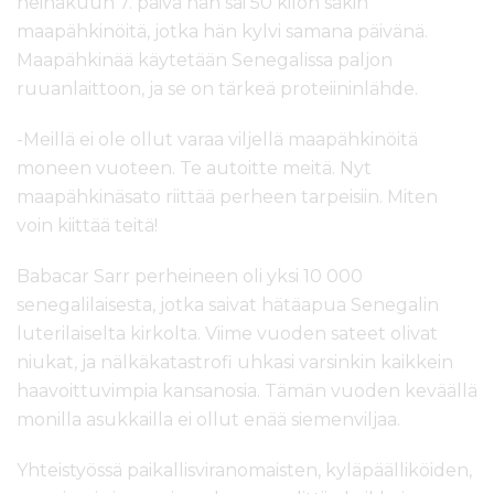
heinäkuun 7. päivä hän sai 50 kilon säkin
maapähkinöitä, jotka hän kylvi samana päivänä.
Maapähkinää käytetään Senegalissa paljon
ruuanlaittoon, ja se on tärkeä proteiininlähde.
-Meillä ei ole ollut varaa viljellä maapähkinöitä
moneen vuoteen. Te autoitte meitä. Nyt
maapähkinäsato riittää perheen tarpeisiin. Miten
voin kiittää teitä!
Babacar Sarr perheineen oli yksi 10 000
senegalilaisesta, jotka saivat hätäapua Senegalin
luterilaiselta kirkolta. Viime vuoden sateet olivat
niukat, ja nälkäkatastrofi uhkasi varsinkin kaikkein
haavoittuvimpia kansanosia. Tämän vuoden keväällä
monilla asukkailla ei ollut enää siemenviljaa.
Yhteistyössä paikallisviranomaisten, kyläpäälliköiden,