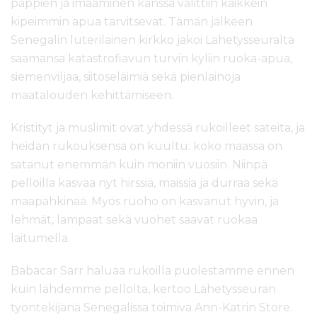
pappien ja imaaminen kanssa valittiin kaikkein
kipeimmin apua tarvitsevat. Tämän jälkeen
Senegalin luterilainen kirkko jakoi Lähetysseuralta
saamansa katastrofiavun turvin kyliin ruoka-apua,
siemenviljaa, siitoseläimiä sekä pienlainoja
maatalouden kehittämiseen.
Kristityt ja muslimit ovat yhdessä rukoilleet sateita, ja
heidän rukouksensa on kuultu: koko maassa on
satanut enemmän kuin moniin vuosiin. Niinpä
pelloilla kasvaa nyt hirssiä, maissia ja durraa sekä
maapähkinää. Myös ruoho on kasvanut hyvin, ja
lehmät, lampaat sekä vuohet saavat ruokaa
laitumella.
Babacar Sarr haluaa rukoilla puolestamme ennen
kuin lähdemme pellolta, kertoo Lähetysseuran
työntekijänä Senegalissa toimiva Ann-Katrin Store.