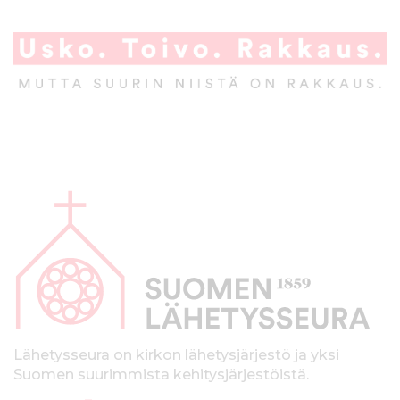
A
l
a
p
a
l
k
Lähetysseura on kirkon lähetysjärjestö ja yksi
Suomen suurimmista kehitysjärjestöistä.
k