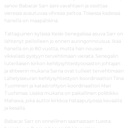
sanoo Babacar Sarr ääni vavahtaen ja osoittaa
vieressä avautuvaa vihreää peltoa. Toisessa kädessä
hänellä on maapähkinä.
Tattaguinen kylässä Keski-Senegalissa asuva Sarr on
lähtenyt pellolleen jo ennen auringonnousua. Ikää
hänellä on jo 80 vuotta, mutta hän nousee
vikkelästi pystyyn tervehtimään vieraita. Senegalin
luterilaisen kirkon kehitysyhteistyöosaston johtajan
ja sihteerin mukana Sarria ovat tulleet tervehtimään
Lähetysseuran kehitysyhteistyön koordinaattori Tiina
Tuominen ja katastrofityön koordinaattori Mari
Tuohimaa. Lisäksi mukana on paikallinen poliitikko
Mahawa, joka auttoi kirkkoa hätäaputyössä keväällä
ja kesällä.
Babacar Sarr on onnellinen saamastaan tuesta: