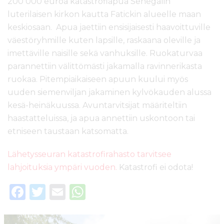
200 000 euroa katastrofiapua Senegalin
luterilaisen kirkon kautta Fatickin alueelle maan
keskiosaan. Apua jaettiin ensisijaisesti haavoittuville
väestöryhmille kuten lapsille, raskaana oleville ja
imettäville naisille sekä vanhuksille. Ruokaturvaa
parannettiin välittömästi jakamalla ravinnerikasta
ruokaa. Pitempiaikaiseen apuun kuului myös
uuden siemenviljan jakaminen kylvökauden alussa
kesä-heinäkuussa. Avuntarvitsijat määriteltiin
haastatteluissa, ja apua annettiin uskontoon tai
etniseen taustaan katsomatta.
Lähetysseuran katastrofirahasto tarvitsee
lahjoituksia ympäri vuoden.
Katastrofi ei odota!
F
T
E
W
a
w
m
h
c
it
ai
a