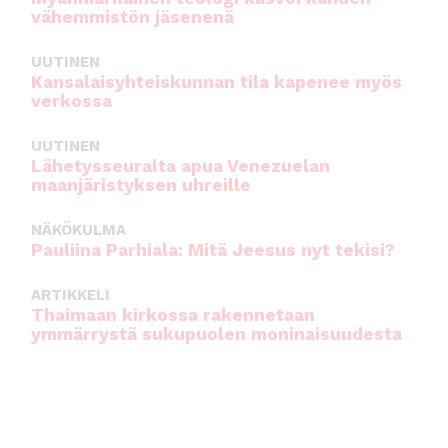
vähemmistön jäsenenä
UUTINEN
Kansalaisyhteiskunnan tila kapenee myös
verkossa
UUTINEN
Lähetysseuralta apua Venezuelan
maanjäristyksen uhreille
NÄKÖKULMA
Pauliina Parhiala: Mitä Jeesus nyt tekisi?
ARTIKKELI
Thaimaan kirkossa rakennetaan
ymmärrystä sukupuolen moninaisuudesta