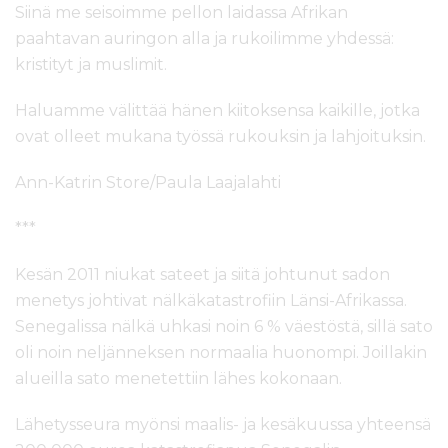
Siinä me seisoimme pellon laidassa Afrikan
paahtavan auringon alla ja rukoilimme yhdessä:
kristityt ja muslimit.
Haluamme välittää hänen kiitoksensa kaikille, jotka
ovat olleet mukana työssä rukouksin ja lahjoituksin.
Ann-Katrin Store/Paula Laajalahti
***
Kesän 2011 niukat sateet ja siitä johtunut sadon
menetys johtivat nälkäkatastrofiin Länsi-Afrikassa.
Senegalissa nälkä uhkasi noin 6 % väestöstä, sillä sato
oli noin neljänneksen normaalia huonompi. Joillakin
alueilla sato menetettiin lähes kokonaan.
Lähetysseura myönsi maalis- ja kesäkuussa yhteensä