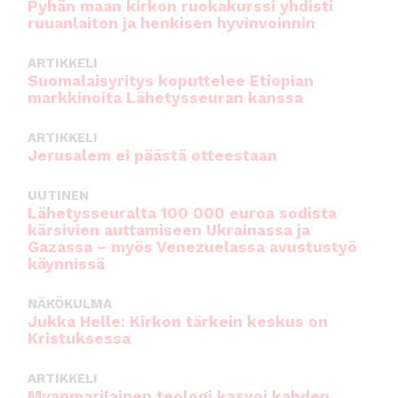
Pyhän maan kirkon ruokakurssi yhdisti
ruuanlaiton ja henkisen hyvinvoinnin
ARTIKKELI
Suomalaisyritys koputtelee Etiopian
markkinoita Lähetysseuran kanssa
ARTIKKELI
Jerusalem ei päästä otteestaan
UUTINEN
Lähetysseuralta 100 000 euroa sodista
kärsivien auttamiseen Ukrainassa ja
Gazassa – myös Venezuelassa avustustyö
käynnissä
NÄKÖKULMA
Jukka Helle: Kirkon tärkein keskus on
Kristuksessa
ARTIKKELI
Myanmarilainen teologi kasvoi kahden