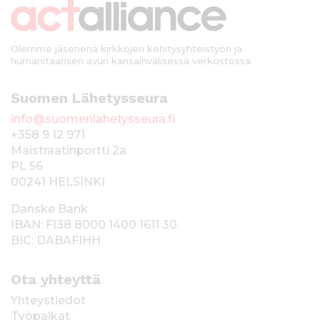
i
Olemme jäsenenä kirkkojen kehitysyhteistyön ja
humanitaarisen avun kansainvälisessä verkostossa.
Suomen Lähetysseura
info@suomenlahetysseura.fi
+358 9 12 971
Maistraatinportti 2a
PL 56
00241 HELSINKI
Danske Bank
IBAN: FI38 8000 1400 1611 30
BIC: DABAFIHH
Ota yhteyttä
Yhteystiedot
Työpaikat