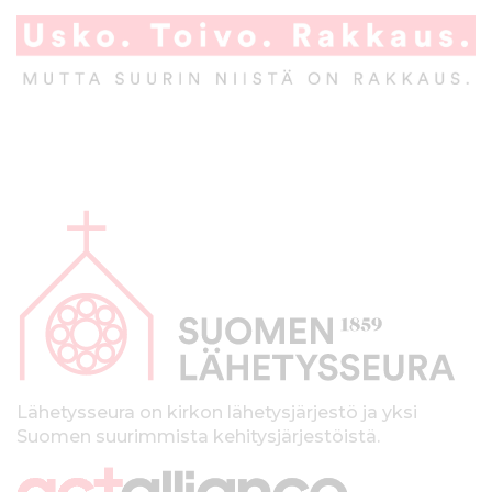
A
l
a
p
a
l
k
Lähetysseura on kirkon lähetysjärjestö ja yksi
Suomen suurimmista kehitysjärjestöistä.
k