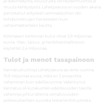
ja diakoniatyötä, koulutusta, terveydenhuoltoa ja
muuta kehitystyötä. Lähetysseura on vuoden aikana
panostanut erityisesti vammaistyöhön niin
kohdennettujen hankkeiden kuin
valtavirtaistamisen kautta.
Kotimaisen toiminnan kulut olivat 5,9 miljoonaa
euroa. Yleis-, talous- ja henkilöstöhallintoon
käytettiin 2,4 miljoonaa.
Tulot ja menot tasapainoon
Kannatustuottoja Lähetysseura sai viime vuonna
19,9 miljoonaa euroa, mikä on 3 prosenttia
vähemmän kuin edellisvuonna. Vakiintunut
kannatus oli kutakuinkin edellisvuoden tasolla:
vähennys johtui lähinnä vertailuvuoden
poikkeuksellisen suurista testamenttituotoista.