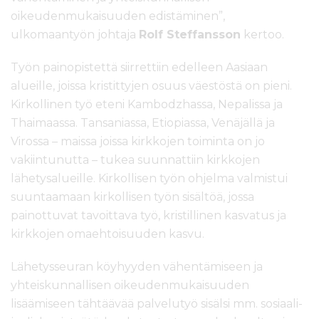
oikeudenmukaisuuden edistäminen”,
ulkomaantyön johtaja
Rolf Steffansson
kertoo.
Työn painopistettä siirrettiin edelleen Aasiaan
alueille, joissa kristittyjen osuus väestöstä on pieni.
Kirkollinen työ eteni Kambodzhassa, Nepalissa ja
Thaimaassa. Tansaniassa, Etiopiassa, Venäjällä ja
Virossa – maissa joissa kirkkojen toiminta on jo
vakiintunutta – tukea suunnattiin kirkkojen
lähetysalueille. Kirkollisen työn ohjelma valmistui
suuntaamaan kirkollisen työn sisältöä, jossa
painottuvat tavoittava työ, kristillinen kasvatus ja
kirkkojen omaehtoisuuden kasvu.
Lähetysseuran köyhyyden vähentämiseen ja
yhteiskunnallisen oikeudenmukaisuuden
lisäämiseen tähtäävää palvelutyö sisälsi mm. sosiaali-