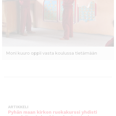
o
p
k
Moni kuuro oppii vasta koulussa tietämään
ARTIKKELI
Pyhän maan kirkon ruokakurssi yhdisti