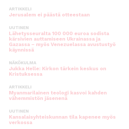
ARTIKKELI
Jerusalem ei päästä otteestaan
UUTINEN
Lähetysseuralta 100 000 euroa sodista
kärsivien auttamiseen Ukrainassa ja
Gazassa – myös Venezuelassa avustustyö
käynnissä
NÄKÖKULMA
Jukka Helle: Kirkon tärkein keskus on
Kristuksessa
ARTIKKELI
Myanmarilainen teologi kasvoi kahden
vähemmistön jäsenenä
UUTINEN
Kansalaisyhteiskunnan tila kapenee myös
verkossa