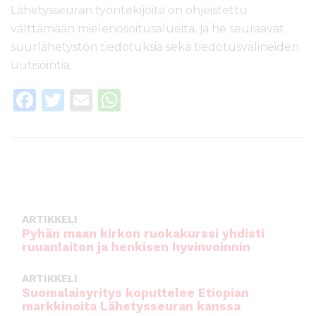
l
Lähetysseuran työntekijöitä on ohjeistettu
t
välttämään mielenosoitusalueita, ja he seuraavat
ö
suurlähetystön tiedotuksia sekä tiedotusvälineiden
ö
uutisointia.
n
F
T
E
W
a
w
m
h
c
it
ai
a
e
te
l
ts
b
r
A
o
p
ARTIKKELI
o
p
Pyhän maan kirkon ruokakurssi yhdisti
ruuanlaiton ja henkisen hyvinvoinnin
k
ARTIKKELI
Suomalaisyritys koputtelee Etiopian
markkinoita Lähetysseuran kanssa