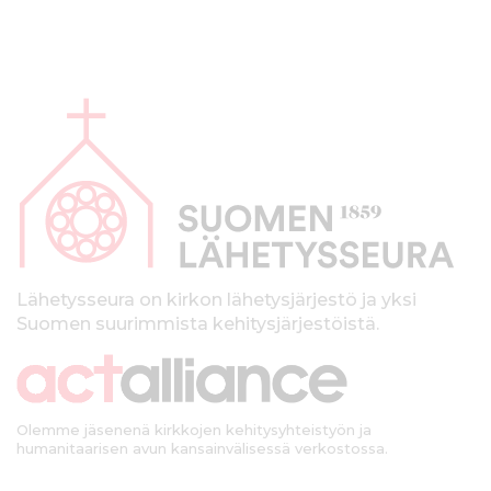
A
l
a
p
a
l
k
Lähetysseura on kirkon lähetysjärjestö ja yksi
Suomen suurimmista kehitysjärjestöistä.
k
i
Olemme jäsenenä kirkkojen kehitysyhteistyön ja
humanitaarisen avun kansainvälisessä verkostossa.