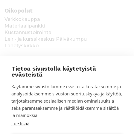
Oikopolut
Verkkokauppa
Materiaalipankki
Kustannustoiminta
Leiri- ja kurssikeskus Päiväkumpu
Lähetyskirkko
Tietoa sivustolla käytetyistä
evästeistä
T
Keräysluvat:
Manner-Suomi RA/2020/1538,
Käytämme sivustollamme evästeitä kerätäksemme ja
voimassa toistaiseksi 1.1.2021 alkaen, myönnetty
i
analysoidaksemme sivuston suorituskykyä ja käyttöä,
1.12.2020, Poliisihallitus. Ahvenanmaa ÅLR
tarjotaksemme sosiaalisen median ominaisuuksia
e
2025/5437, voimassa 1.1.–31.12.2026, myönnetty
28.8.2025 Ahvenanmaan maakuntahallitus. Kerätyt
sekä parantaaksemme ja räätälöidäksemme sisältöä
d
varat käytetään Suomen Lähetysseuran
ja mainoksia.
ulkomaantyöhön. Lahjoittajan tiedot tallennetaan
o
Lue lisää
Suomen Lähetysseuran yhteystietorekisteriin. Lue
lisää:
Tietosuojaselosteet