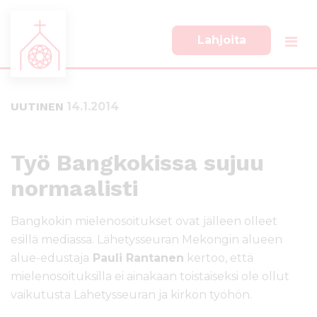
Lahjoita
S
S
i
i
i
i
UUTINEN
14.1.2014
r
r
r
r
y
y
s
a
Työ Bangkokissa sujuu
u
l
normaalisti
o
a
r
p
a
a
Bangkokin mielenosoitukset ovat jälleen olleet
a
l
esillä mediassa. Lähetysseuran Mekongin alueen
n
k
alue-edustaja
Pauli Rantanen
kertoo, että
s
k
mielenosoituksilla ei ainakaan toistaiseksi ole ollut
i
i
s
i
vaikutusta Lähetysseuran ja kirkon työhön.
ä
n