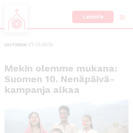
Lahjoita
S
S
i
i
i
i
UUTINEN
27.10.2016
r
r
r
r
y
y
s
a
Mekin olemme mukana:
u
l
Suomen 10. Nenäpäivä-
o
a
r
p
kampanja alkaa
a
a
a
l
n
k
s
k
i
i
s
i
ä
n