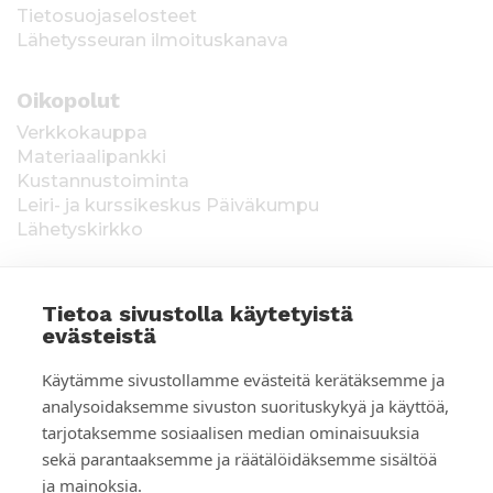
Tietosuojaselosteet
Lähetysseuran ilmoituskanava
Oikopolut
Verkkokauppa
Materiaalipankki
Kustannustoiminta
Leiri- ja kurssikeskus Päiväkumpu
Lähetyskirkko
Tietoa sivustolla käytetyistä
evästeistä
T
Keräysluvat:
Manner-Suomi RA/2020/1538,
Käytämme sivustollamme evästeitä kerätäksemme ja
voimassa toistaiseksi 1.1.2021 alkaen, myönnetty
i
analysoidaksemme sivuston suorituskykyä ja käyttöä,
1.12.2020, Poliisihallitus. Ahvenanmaa ÅLR
tarjotaksemme sosiaalisen median ominaisuuksia
e
2025/5437, voimassa 1.1.–31.12.2026, myönnetty
28.8.2025 Ahvenanmaan maakuntahallitus. Kerätyt
sekä parantaaksemme ja räätälöidäksemme sisältöä
d
varat käytetään Suomen Lähetysseuran
ja mainoksia.