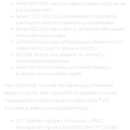
lähes 850 000 lasta on saanut opetusta ja apua
koulunkäyntiin
lähes 1 300 000 puuta ja kasvia on istutettu
perheiden ravinnon saannin turvaamiseksi
lähes 150 000 lasta saanut syntymätodistuksen
oikeuksiensa turvaksi
yli 8000 koulua ja varhaiskasvatuskeskusta on
rakennettu, tuettu ja kunnostettu
60 000 aliravitulle lapselle on annettu
elintärkeää lisäravintoa
lähes 90 000 ihmiselle on mahdollistettu
puhtaan juomaveden saanti
Ylen ohjelmat tukevat Nenäpäivää ja yhdeksän
järjestön työtä. Ylen kanavilla on tänäkin vuonna
luvassa paljon ohjelmaa sekä radion että TV:n
puolella ja kaksi suoraa päälähetystä:
3.11. Kaikkien aikojen Euroviisut – RSO
Nenäpäivän hyväksi klo 19.00 Yle TV1 | Radio