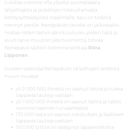
tuloksia voimme olla ylpeitä suomalaisista
lahjoittajista ja järjestöjen toteuttamasta
kehitysyhteistyöstä maailmalla. Apu on todella
mennyt perille. Nenäpäivän tavoite on jatkossakin
nostaa niiden lasten ääni kuuluviin, joiden hätä ja
avun tarve muutoin jäisi huomiotta, toteaa
Nenäpäivä-säätiön toiminnanjohtaja
Riina
Lipponen
.
Vuosien saatossa Nenäpäivän lahjoittajien ansiosta
muun muassa:
yli 2 000 000 ihmistä on saanut tietoa ja tukea
tappavia tauteja vastaan
yli 1 000 000 ihmistä on saanut tietoa ja taidot
ravinnon saannin turvaamiseksi
175 000 lasta on saanut rokotukset ja lääkkeet
tappavia tauteja vastaan
150 000 tyttöä on säästynyt lapsiavioliitolta