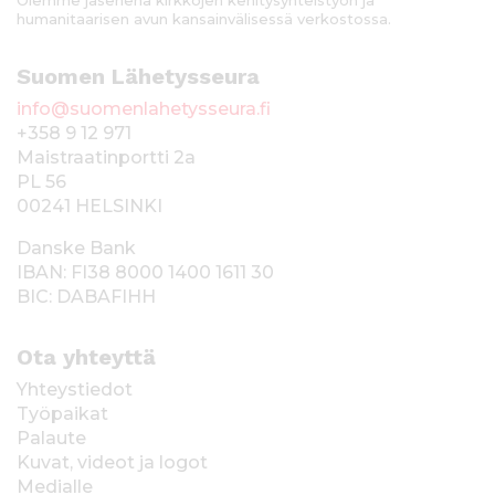
Olemme jäsenenä kirkkojen kehitysyhteistyön ja
humanitaarisen avun kansainvälisessä verkostossa.
Suomen Lähetysseura
info@suomenlahetysseura.fi
+358 9 12 971
Maistraatinportti 2a
PL 56
00241 HELSINKI
Danske Bank
IBAN: FI38 8000 1400 1611 30
BIC: DABAFIHH
Ota yhteyttä
Yhteystiedot
Työpaikat
Palaute
Kuvat, videot ja logot
Medialle