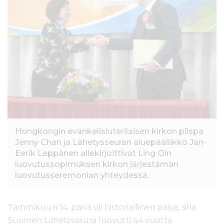
l
t
ö
ö
n
Hongkongin evankelisluterilaisen kirkon piispa
Jenny Chan ja Lähetysseuran aluepäällikkö Jan-
Eerik Leppänen allekirjoittivat Ling Oin
luovutussopimuksen kirkon järjestämän
luovutusseremonian yhteydessä.
Tammikuun 14. päivä oli historiallinen päivä, sillä
Suomen Lähetysseura luovutti 44 vuotta