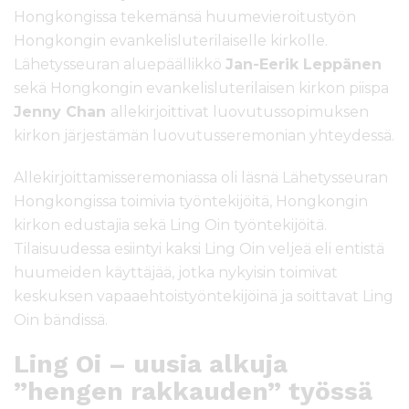
Hongkongissa tekemänsä huumevieroitustyön
Hongkongin evankelisluterilaiselle kirkolle.
Lähetysseuran aluepäällikkö
Jan-Eerik Leppänen
sekä Hongkongin evankelisluterilaisen kirkon piispa
Jenny Chan
allekirjoittivat luovutussopimuksen
kirkon järjestämän luovutusseremonian yhteydessä.
Allekirjoittamisseremoniassa oli läsnä Lähetysseuran
Hongkongissa toimivia työntekijöitä, Hongkongin
kirkon edustajia sekä Ling Oin työntekijöitä.
Tilaisuudessa esiintyi kaksi Ling Oin veljeä eli entistä
huumeiden käyttäjää, jotka nykyisin toimivat
keskuksen vapaaehtoistyöntekijöinä ja soittavat Ling
Oin bändissä.
Ling Oi – uusia alkuja
”hengen rakkauden” työssä