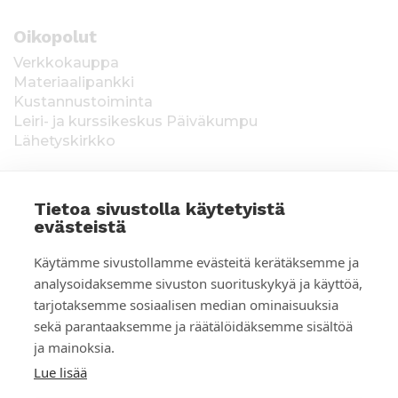
Oikopolut
Verkkokauppa
Materiaalipankki
Kustannustoiminta
Leiri- ja kurssikeskus Päiväkumpu
Lähetyskirkko
Tietoa sivustolla käytetyistä
evästeistä
T
Keräysluvat:
Manner-Suomi RA/2020/1538,
Käytämme sivustollamme evästeitä kerätäksemme ja
voimassa toistaiseksi 1.1.2021 alkaen, myönnetty
i
analysoidaksemme sivuston suorituskykyä ja käyttöä,
1.12.2020, Poliisihallitus. Ahvenanmaa ÅLR
tarjotaksemme sosiaalisen median ominaisuuksia
e
2025/5437, voimassa 1.1.–31.12.2026, myönnetty
28.8.2025 Ahvenanmaan maakuntahallitus. Kerätyt
sekä parantaaksemme ja räätälöidäksemme sisältöä
d
varat käytetään Suomen Lähetysseuran
ja mainoksia.
ulkomaantyöhön. Lahjoittajan tiedot tallennetaan
o
Lue lisää
Suomen Lähetysseuran yhteystietorekisteriin. Lue