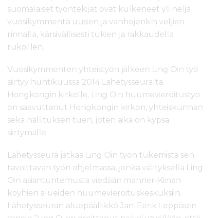
suomalaiset työntekijät ovat kulkeneet yli neljä
vuosikymmentä uusien ja vanhojenkin veljien
rinnalla, kärsivällisesti tukien ja rakkaudella
rukoillen.
Vuosikymmenten yhteistyön jälkeen Ling Oin työ
siirtyy huhtikuussa 2014 Lähetysseuralta
Hongkongin kirkolle. Ling Oin huumevieroitustyö
on saavuttanut Hongkongin kirkon, yhteiskunnan
sekä hallituksen tuen, joten aika on kypsä
siirtymälle.
Lähetysseura jatkaa Ling Oin työn tukemista sen
tavoittavan työn ohjelmassa, jonka välityksellä Ling
Oin asiantuntemusta viedään manner-Kiinan
köyhien alueiden huumevieroituskeskuksiin.
Lähetysseuran aluepäällikkö Jan-Eerik Leppäsen