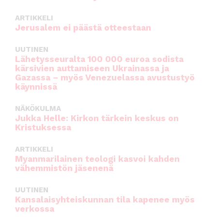
ARTIKKELI
Jerusalem ei päästä otteestaan
UUTINEN
Lähetysseuralta 100 000 euroa sodista
kärsivien auttamiseen Ukrainassa ja
Gazassa – myös Venezuelassa avustustyö
käynnissä
NÄKÖKULMA
Jukka Helle: Kirkon tärkein keskus on
Kristuksessa
ARTIKKELI
Myanmarilainen teologi kasvoi kahden
vähemmistön jäsenenä
UUTINEN
Kansalaisyhteiskunnan tila kapenee myös
verkossa