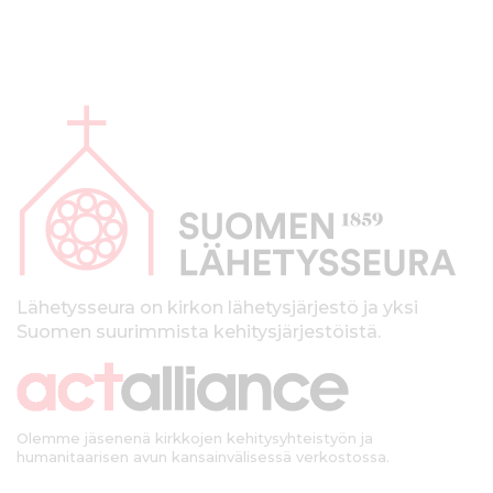
A
l
a
p
a
l
k
Lähetysseura on kirkon lähetysjärjestö ja yksi
Suomen suurimmista kehitysjärjestöistä.
k
i
Olemme jäsenenä kirkkojen kehitysyhteistyön ja
humanitaarisen avun kansainvälisessä verkostossa.