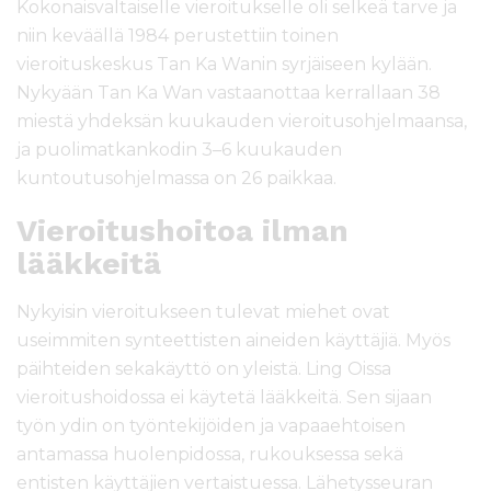
Kokonaisvaltaiselle vieroitukselle oli selkeä tarve ja
niin keväällä 1984 perustettiin toinen
vieroituskeskus Tan Ka Wanin syrjäiseen kylään.
Nykyään Tan Ka Wan vastaanottaa kerrallaan 38
miestä yhdeksän kuukauden vieroitusohjelmaansa,
ja puolimatkankodin 3–6 kuukauden
kuntoutusohjelmassa on 26 paikkaa.
Vieroitushoitoa ilman
lääkkeitä
Nykyisin vieroitukseen tulevat miehet ovat
useimmiten synteettisten aineiden käyttäjiä. Myös
päihteiden sekakäyttö on yleistä. Ling Oissa
vieroitushoidossa ei käytetä lääkkeitä. Sen sijaan
työn ydin on työntekijöiden ja vapaaehtoisen
antamassa huolenpidossa, rukouksessa sekä
entisten käyttäjien vertaistuessa. Lähetysseuran