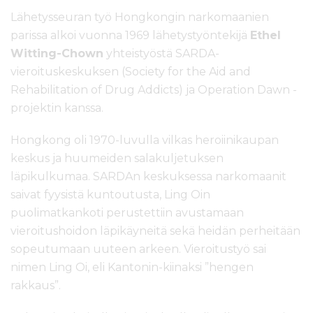
Lähetysseuran työ Hongkongin narkomaanien
parissa alkoi vuonna 1969 lähetystyöntekijä
Ethel
Witting-Chown
yhteistyöstä SARDA-
vieroituskeskuksen (Society for the Aid and
Rehabilitation of Drug Addicts) ja Operation Dawn -
projektin kanssa.
Hongkong oli 1970-luvulla vilkas heroiinikaupan
keskus ja huumeiden salakuljetuksen
läpikulkumaa. SARDAn keskuksessa narkomaanit
saivat fyysistä kuntoutusta, Ling Oin
puolimatkankoti perustettiin avustamaan
vieroitushoidon läpikäyneitä sekä heidän perheitään
sopeutumaan uuteen arkeen. Vieroitustyö sai
nimen Ling Oi, eli Kantonin-kiinaksi ”hengen
rakkaus”.