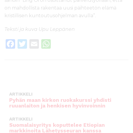
sanoin ”Ling Oi on osoittanut palvelutyöllään, että
on mahdollista rakentaa uusi päihteetön elämä
kristillisen kuntoutusohjelman avulla”.
Teksti ja kuva Upu Leppänen
F
T
E
W
a
w
m
h
c
it
ai
a
e
te
l
ts
b
r
A
o
p
ARTIKKELI
o
p
Pyhän maan kirkon ruokakurssi yhdisti
ruuanlaiton ja henkisen hyvinvoinnin
k
ARTIKKELI
Suomalaisyritys koputtelee Etiopian
markkinoita Lähetysseuran kanssa