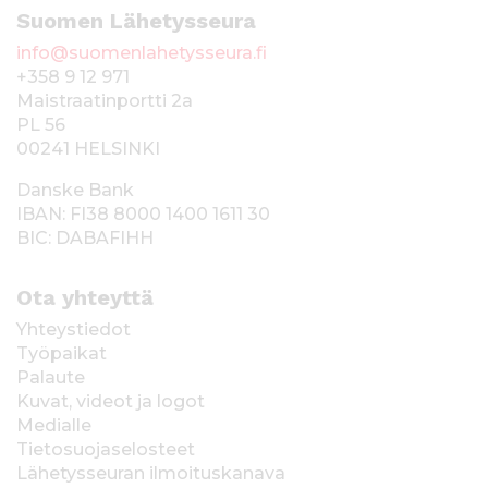
Suomen Lähetysseura
info@suomenlahetysseura.fi
+358 9 12 971
Maistraatinportti 2a
PL 56
00241 HELSINKI
Danske Bank
IBAN: FI38 8000 1400 1611 30
BIC: DABAFIHH
Ota yhteyttä
Yhteystiedot
Työpaikat
Palaute
Kuvat, videot ja logot
Medialle
Tietosuojaselosteet
Lähetysseuran ilmoituskanava