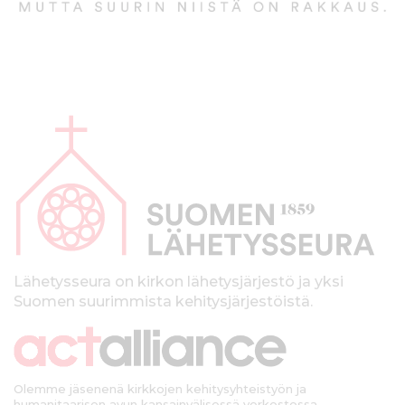
A
l
a
p
a
l
k
Lähetysseura on kirkon lähetysjärjestö ja yksi
Suomen suurimmista kehitysjärjestöistä.
k
i
Olemme jäsenenä kirkkojen kehitysyhteistyön ja
humanitaarisen avun kansainvälisessä verkostossa.