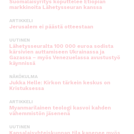
Suomalaisyritys koputtelee Etiopian
markkinoita Lähetysseuran kanssa
ARTIKKELI
Jerusalem ei päästä otteestaan
UUTINEN
Lähetysseuralta 100 000 euroa sodista
kärsivien auttamiseen Ukrainassa ja
Gazassa – myös Venezuelassa avustustyö
käynnissä
NÄKÖKULMA
Jukka Helle: Kirkon tärkein keskus on
Kristuksessa
ARTIKKELI
Myanmarilainen teologi kasvoi kahden
vähemmistön jäsenenä
UUTINEN
Kansalaisyhteiskunnan tila kapenee myös