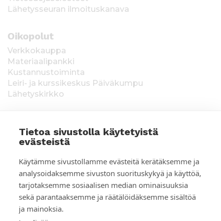
Lähetysseuran ilmoituskanava
Oikopolut
Verkkokauppa
Materiaalipankki
Kustannustoiminta
Leiri- ja kurssikeskus Päiväkumpu
Lähetyskirkko
Tietoa sivustolla käytetyistä
evästeistä
T
Keräysluvat:
Manner-Suomi RA/2020/1538,
Käytämme sivustollamme evästeitä kerätäksemme ja
voimassa toistaiseksi 1.1.2021 alkaen, myönnetty
i
analysoidaksemme sivuston suorituskykyä ja käyttöä,
1.12.2020, Poliisihallitus. Ahvenanmaa ÅLR
tarjotaksemme sosiaalisen median ominaisuuksia
e
2025/5437, voimassa 1.1.–31.12.2026, myönnetty
28.8.2025 Ahvenanmaan maakuntahallitus. Kerätyt
sekä parantaaksemme ja räätälöidäksemme sisältöä
d
varat käytetään Suomen Lähetysseuran
ja mainoksia.
ulkomaantyöhön. Lahjoittajan tiedot tallennetaan