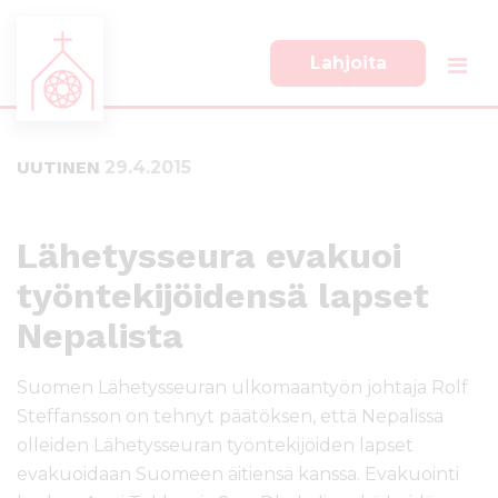
Lahjoita
S
S
i
i
i
i
UUTINEN
29.4.2015
r
r
r
r
y
y
s
a
Lähetysseura evakuoi
u
l
työntekijöidensä lapset
o
a
r
p
Nepalista
a
a
a
l
Suomen Lähetysseuran ulkomaantyön johtaja Rolf
n
k
s
k
Steffansson on tehnyt päätöksen, että Nepalissa
i
i
olleiden Lähetysseuran työntekijöiden lapset
s
i
evakuoidaan Suomeen äitiensä kanssa. Evakuointi
ä
n