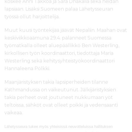
koskee Anni Takkoa ja Sara Dhakalia sekä heidän
l
lapsiaan. Lisäksi Suomeen palaa Lähetysseuran
t
ö
työssä ollut harjoittelija.
ö
n
Muut kuusi työntekijää jäävät Nepaliin. Maahan ovat
keskiviikkoaamuna 29.4. palanneet Suomessa
työmatkalla olleet aluepäällikkö Ben Westerling,
kirkollisen työn koordinaattori, tiedottaja Maria
Westerling sekä kehitysyhteistyökoordinaattori
Hannaleena Pölkki.
Maanjäristyksen takia lapsiperheiden tilanne
Kathmandussa on vaikeutunut. Jälkijäristyksien
takia perheet ovat joutuneet nukkumaan yöt
teltoissa, sähköt ovat olleet poikki ja vedensaanti
vaikeaa.
Lähetysseura tukee myös yhteisissä neuvotteluissa hallituksen