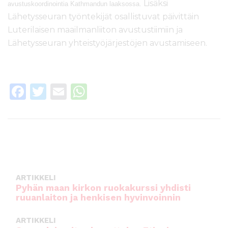
Lisäksi
avustuskoordinointia Kathmandun laaksossa.
Lähetysseuran työntekijät osallistuvat päivittäin
Luterilaisen maailmanliiton avustustiimiin ja
Lähetysseuran yhteistyöjärjestöjen avustamiseen.
F
T
E
W
a
w
m
h
c
it
ai
a
e
te
l
ts
b
r
A
o
p
ARTIKKELI
o
p
Pyhän maan kirkon ruokakurssi yhdisti
ruuanlaiton ja henkisen hyvinvoinnin
k
ARTIKKELI