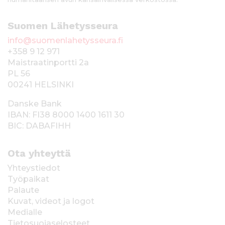
Suomen Lähetysseura
info@suomenlahetysseura.fi
+358 9 12 971
Maistraatinportti 2a
PL 56
00241 HELSINKI
Danske Bank
IBAN: FI38 8000 1400 1611 30
BIC: DABAFIHH
Ota yhteyttä
Yhteystiedot
Työpaikat
Palaute
Kuvat, videot ja logot
Medialle
Tietosuojaselosteet