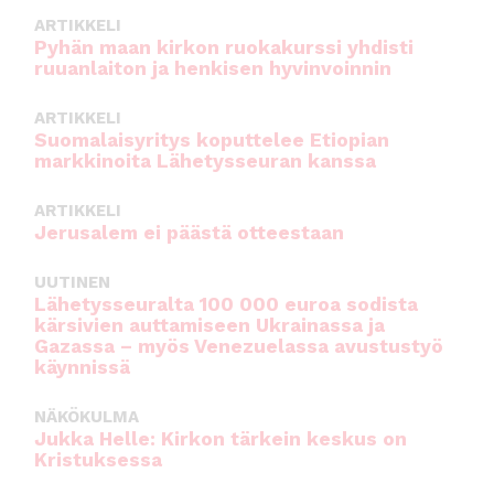
o
p
ARTIKKELI
o
p
Pyhän maan kirkon ruokakurssi yhdisti
ruuanlaiton ja henkisen hyvinvoinnin
k
ARTIKKELI
Suomalaisyritys koputtelee Etiopian
markkinoita Lähetysseuran kanssa
ARTIKKELI
Jerusalem ei päästä otteestaan
UUTINEN
Lähetysseuralta 100 000 euroa sodista
kärsivien auttamiseen Ukrainassa ja
Gazassa – myös Venezuelassa avustustyö
käynnissä
NÄKÖKULMA
Jukka Helle: Kirkon tärkein keskus on
Kristuksessa