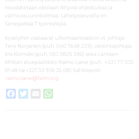
l
noudatetaan ebolaan liittyviä ohjeistuksia ja
t
valmiussuunnitelmaa. Lähetysseuralla on
ö
Senegalissa 7 työntekijää.
ö
n
Kyselyihin vastaavat ulkomaanosaston vt. johtaja
Tero Norjanen (puh. 040 7648 229), viestintäjohtaja
Iiris Kivimäki (puh. 050 5826 396) sekä Läntisen
Afrikan aluepäällikkö Raimo Laine (puh. +221 77 035
01 48 tai +221 33 936 35 08) Sähköposti:
raimo.laine@felm.org
F
T
E
W
a
w
m
h
c
it
ai
a
e
te
l
ts
b
r
A