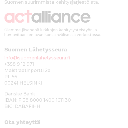
Suomen suurimmista kehitysjärjestöistä.
k
i
Olemme jäsenenä kirkkojen kehitysyhteistyön ja
humanitaarisen avun kansainvälisessä verkostossa.
Suomen Lähetysseura
info@suomenlahetysseura.fi
+358 9 12 971
Maistraatinportti 2a
PL 56
00241 HELSINKI
Danske Bank
IBAN: FI38 8000 1400 1611 30
BIC: DABAFIHH
Ota yhteyttä