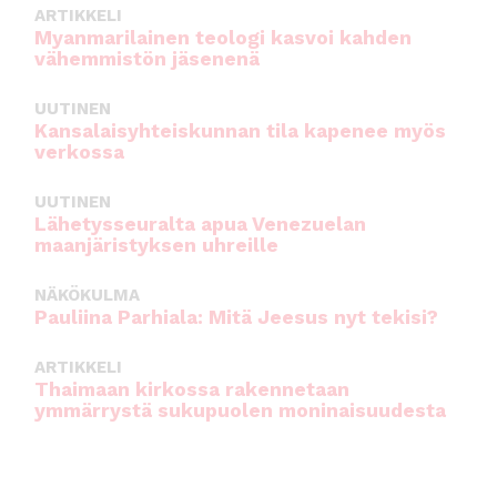
ARTIKKELI
Myanmarilainen teologi kasvoi kahden
vähemmistön jäsenenä
UUTINEN
Kansalaisyhteiskunnan tila kapenee myös
verkossa
UUTINEN
Lähetysseuralta apua Venezuelan
maanjäristyksen uhreille
NÄKÖKULMA
Pauliina Parhiala: Mitä Jeesus nyt tekisi?
ARTIKKELI
Thaimaan kirkossa rakennetaan
ymmärrystä sukupuolen moninaisuudesta