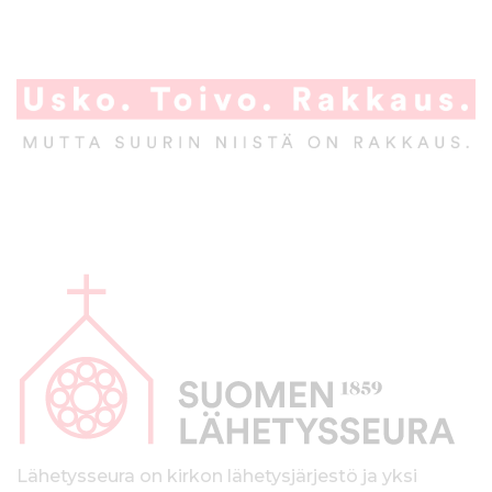
A
l
a
p
a
l
k
Lähetysseura on kirkon lähetysjärjestö ja yksi