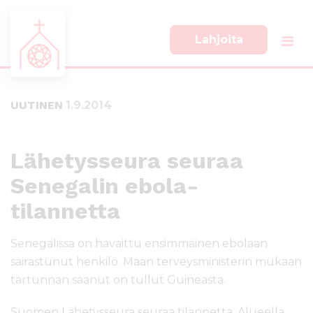
Lahjoita
S
S
i
i
i
i
UUTINEN
1.9.2014
r
r
r
r
y
y
s
a
Lähetysseura seuraa
u
l
Senegalin ebola-
o
a
r
p
tilannetta
a
a
a
l
Senegalissa on havaittu ensimmäinen ebolaan
n
k
s
k
sairastunut henkilö. Maan terveysministerin mukaan
i
i
tartunnan saanut on tullut Guineasta.
s
i
ä
n
Suomen Lähetysseura seuraa tilannetta. Alueella