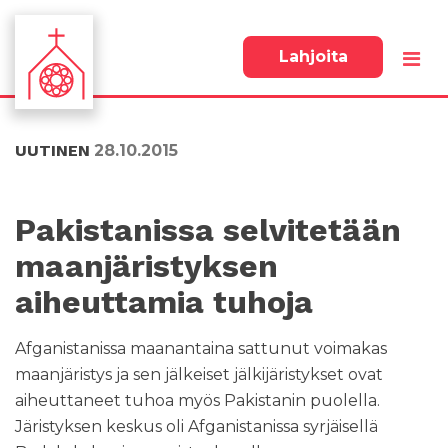
Lahjoita
S
S
i
i
i
i
UUTINEN
28.10.2015
r
r
r
r
y
y
s
a
Pakistanissa selvitetään
u
l
maanjäristyksen
o
a
r
p
aiheuttamia tuhoja
a
a
a
l
Afganistanissa maanantaina sattunut voimakas
n
k
s
k
maanjäristys ja sen jälkeiset jälkijäristykset ovat
i
i
aiheuttaneet tuhoa myös Pakistanin puolella.
s
i
Järistyksen keskus oli Afganistanissa syrjäisellä
ä
n