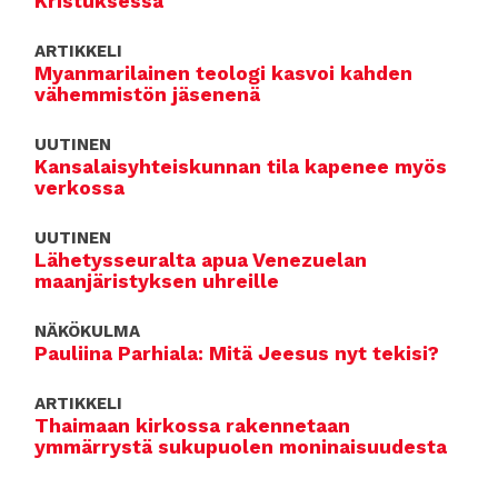
Kristuksessa
ARTIKKELI
Myanmarilainen teologi kasvoi kahden
vähemmistön jäsenenä
UUTINEN
Kansalaisyhteiskunnan tila kapenee myös
verkossa
UUTINEN
Lähetysseuralta apua Venezuelan
maanjäristyksen uhreille
NÄKÖKULMA
Pauliina Parhiala: Mitä Jeesus nyt tekisi?
ARTIKKELI
Thaimaan kirkossa rakennetaan
ymmärrystä sukupuolen moninaisuudesta