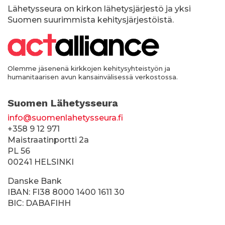
k
Lähetysseura on kirkon lähetysjärjestö ja yksi
Suomen suurimmista kehitysjärjestöistä.
k
i
Olemme jäsenenä kirkkojen kehitysyhteistyön ja
humanitaarisen avun kansainvälisessä verkostossa.
Suomen Lähetysseura
info@suomenlahetysseura.fi
+358 9 12 971
Maistraatinportti 2a
PL 56
00241 HELSINKI
Danske Bank
IBAN: FI38 8000 1400 1611 30
BIC: DABAFIHH