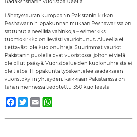
Badakshshanin vuoristoalueella.
l
t
Lähetysseuran kumppanin Pakistanin kirkon
ö
Peshawarin hiippakunnan mukaan Peshawarissa on
ö
n
sattunut aineellisia vahinkoja – esimerkiksi
tuomiokirkko on lievästi vaurioitunut. Alueella ei
tiettävästi ole kuolonuhreja. Suurimmat vauriot
Pakistanin puolella ovat vuoristossa, johon ei vielä
ole ollut pääsyä. Vuoristoalueiden kuolonuhreista ei
ole tietoa. Hiippakunta työskentelee saadakseen
vuoristokyliin yhteyden. Kaikkiaan Pakistanissa on
tähän mennessä tiedotettu 350 kuolleesta.
F
T
E
W
a
w
m
h
c
it
ai
a
e
te
l
ts