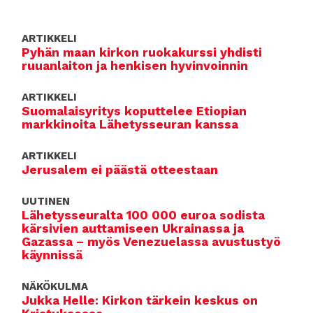
b
r
A
o
p
ARTIKKELI
o
p
Pyhän maan kirkon ruokakurssi yhdisti
ruuanlaiton ja henkisen hyvinvoinnin
k
ARTIKKELI
Suomalaisyritys koputtelee Etiopian
markkinoita Lähetysseuran kanssa
ARTIKKELI
Jerusalem ei päästä otteestaan
UUTINEN
Lähetysseuralta 100 000 euroa sodista
kärsivien auttamiseen Ukrainassa ja
Gazassa – myös Venezuelassa avustustyö
käynnissä
NÄKÖKULMA
Jukka Helle: Kirkon tärkein keskus on