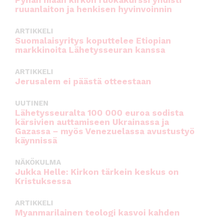
Pyhän maan kirkon ruokakurssi yhdisti
ruuanlaiton ja henkisen hyvinvoinnin
ARTIKKELI
Suomalaisyritys koputtelee Etiopian
markkinoita Lähetysseuran kanssa
ARTIKKELI
Jerusalem ei päästä otteestaan
UUTINEN
Lähetysseuralta 100 000 euroa sodista
kärsivien auttamiseen Ukrainassa ja
Gazassa – myös Venezuelassa avustustyö
käynnissä
NÄKÖKULMA
Jukka Helle: Kirkon tärkein keskus on
Kristuksessa
ARTIKKELI
Myanmarilainen teologi kasvoi kahden