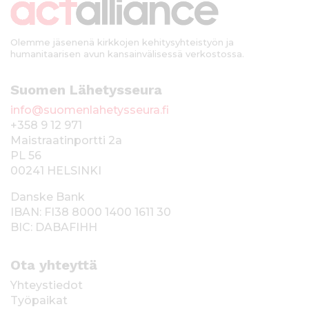
i
Olemme jäsenenä kirkkojen kehitysyhteistyön ja
humanitaarisen avun kansainvälisessä verkostossa.
Suomen Lähetysseura
info@suomenlahetysseura.fi
+358 9 12 971
Maistraatinportti 2a
PL 56
00241 HELSINKI
Danske Bank
IBAN: FI38 8000 1400 1611 30
BIC: DABAFIHH
Ota yhteyttä
Yhteystiedot
Työpaikat