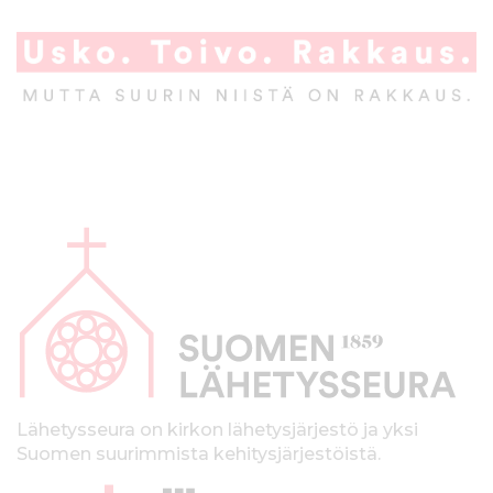
A
l
a
p
a
l
k
Lähetysseura on kirkon lähetysjärjestö ja yksi
Suomen suurimmista kehitysjärjestöistä.
k