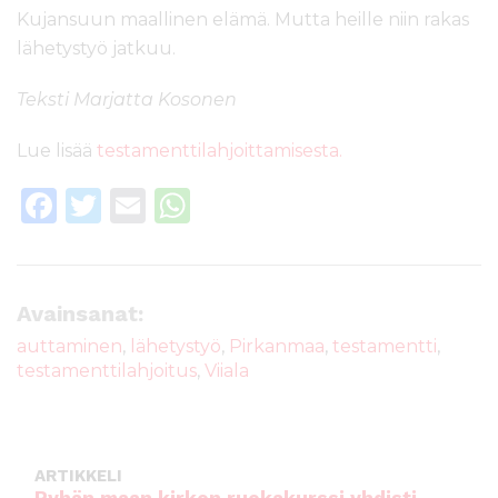
Kujansuun maallinen elämä. Mutta heille niin rakas
lähetystyö jatkuu.
Teksti Marjatta Kosonen
Lue lisää
testamenttilahjoittamisesta.
F
T
E
W
a
w
m
h
c
it
ai
a
e
te
l
ts
Avainsanat:
b
r
A
auttaminen
,
lähetystyö
,
Pirkanmaa
,
testamentti
,
testamenttilahjoitus
,
Viiala
o
p
o
p
k
ARTIKKELI