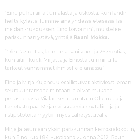
”Eino puhui aina Jumalasta ja uskosta. Kun lähdin
heiltä kylästä, luimme aina yhdessä eteisessä Isä
meidän -rukouksen. Eino toivoi niin”, muistelee
pariskunnan ystävä, yrittäjä
Rauni Mokka.
”Olin 12-vuotias, kun oma isäni kuoli ja 26-vuotias,
kun äitini kuoli. Mirjasta ja Einosta tuli minulle
tärkeät vanhemmat ihmiselle elämässä.”
Eino ja Mirja Kujansuu osallistuivat aktiivisesti oman
seurakuntansa toimintaan ja olivat mukana
perustamassa Viialan seurakuntaan Olotupaa ja
Lähetystupaa. Mirjan virkkaamia pöytäliinoja ja
ristipistotöitä myytiin myös Lähetystuvalla.
Mirja jäi asumaan yksin pariskunnan kerrostalokotiin,
kun Eino kuoli 84-vuotiaana vuonna 2012. Rauni