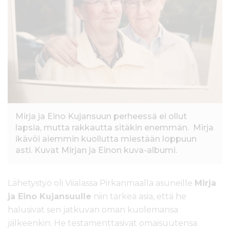
l
t
ö
ö
n
Mirja ja Eino Kujansuun perheessä ei ollut
lapsia, mutta rakkautta sitäkin enemmän. Mirja
ikävöi aiemmin kuollutta miestään loppuun
asti. Kuvat Mirjan ja Einon kuva-albumi.
Lähetystyö oli Viialassa Pirkanmaalla asuneille
Mirja
ja Eino Kujansuulle
niin tärkeä asia, että he
halusivat sen jatkuvan oman kuolemansa
jälkeenkin. He testamenttasivat omaisuutensa