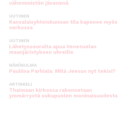
vähemmistön jäsenenä
UUTINEN
Kansalaisyhteiskunnan tila kapenee myös
verkossa
UUTINEN
Lähetysseuralta apua Venezuelan
maanjäristyksen uhreille
NÄKÖKULMA
Pauliina Parhiala: Mitä Jeesus nyt tekisi?
ARTIKKELI
Thaimaan kirkossa rakennetaan
ymmärrystä sukupuolen moninaisuudesta