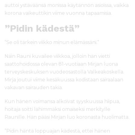
auttoi ystäväänsä monissa käytännön asioissa, vaikka
korona vaikeuttikin viime vuonna tapaamisia.
”Pidin kädestä”
”Se oli tärkein viikko minun elämässäni.”
Näin Rauni kuvailee viikkoa, jolloin hän vietti
saattohoidossa olevan 81-vuotiaan Mirjan luona
terveyskeskuksen vuodeosastolla Valkeakoskella.
Mirja joutui viime kesäkuussa kodistaan sairaalaan
vakavan sairauden takia.
Kun hänen voimansa alkoivat syyskuussa hiipua,
hoitaja soitti lähimmäksi omaiseksi merkitylle
Raunille. Hän pääsi Mirjan luo koronasta huolimatta.
”Pidin häntä loppuajan kädestä, ettei hänen