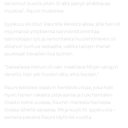
tarvinnut kuolla yksin. Ei siitä jäänyt ahdistavaa
muistoa”, Rauni muistelee.
Syyskuu oli ollut Raunille kiireistä aikaa, sillä hän oli
myymänsä yrityksensä isännöintitoimintaa.
Isännöitsijän työ ja remonteista huolehtiminen oli
alkanut tuntua raskaalta, vaikka talojen ihanat
asukkaat toivatkin iloa työhön.
”Sairaalassa minun oli vain maattava Mirjan sängyn
vierellä. Hän piti huolen siitä, että lepäsin.”
Rauni kiittelee osaston henkilökuntaa, joka hoiti
hyvin hänen rakasta ystäväänsä ja tuki häntäkin.
Osasto toimii uusissa, Raunin mielestä hienoissa
tiloissa lähellä sairaalaa. Mirja kuoli 10. syyskuuta –
samana päivänä Rauni täytti 64 vuotta.