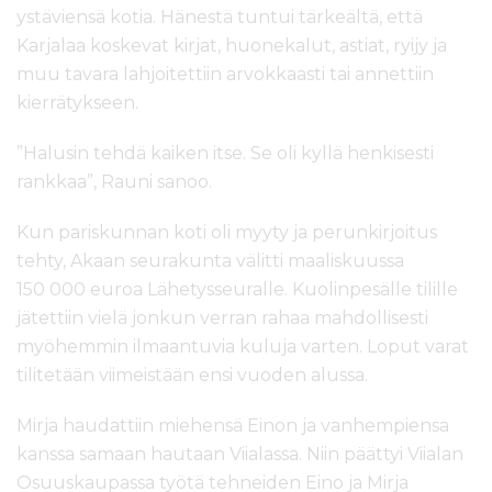
ystäviensä kotia. Hänestä tuntui tärkeältä, että
Karjalaa koskevat kirjat, huonekalut, astiat, ryijy ja
muu tavara lahjoitettiin arvokkaasti tai annettiin
kierrätykseen.
”Halusin tehdä kaiken itse. Se oli kyllä henkisesti
rankkaa”, Rauni sanoo.
Kun pariskunnan koti oli myyty ja perunkirjoitus
tehty, Akaan seurakunta välitti maaliskuussa
150 000 euroa Lähetysseuralle. Kuolinpesälle tilille
jätettiin vielä jonkun verran rahaa mahdollisesti
myöhemmin ilmaantuvia kuluja varten. Loput varat
tilitetään viimeistään ensi vuoden alussa.
Mirja haudattiin miehensä Einon ja vanhempiensa
kanssa samaan hautaan Viialassa. Niin päättyi Viialan
Osuuskaupassa työtä tehneiden Eino ja Mirja