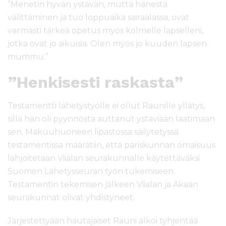
”Menetin hyvän ystävän, mutta hänestä
välittäminen ja tuo loppuaika sairaalassa, ovat
varmasti tärkeä opetus myös kolmelle lapselleni,
jotka ovat jo aikuisia. Olen myös jo kuuden lapsen
mummu.”
”Henkisesti raskasta”
Testamentti lähetystyölle ei ollut Raunille yllätys,
sillä hän oli pyynnöstä auttanut ystäviään laatimaan
sen. Makuuhuoneen lipastossa säilytetyssä
testamentissa määrätiin, että pariskunnan omaisuus
lahjoitetaan Viialan seurakunnalle käytettäväksi
Suomen Lähetysseuran työn tukemiseen.
Testamentin tekemisen jälkeen Viialan ja Akaan
seurakunnat olivat yhdistyneet.
Järjestettyään hautajaiset Rauni alkoi tyhjentää