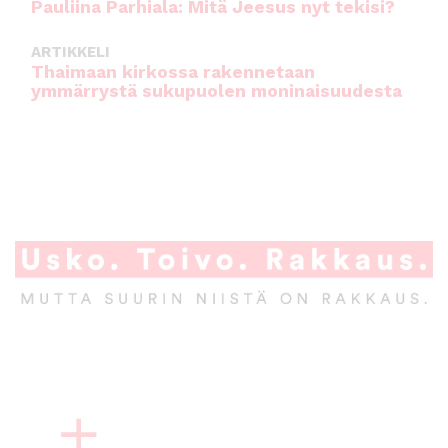
Pauliina Parhiala: Mitä Jeesus nyt tekisi?
ARTIKKELI
Thaimaan kirkossa rakennetaan
ymmärrystä sukupuolen moninaisuudesta
A
l