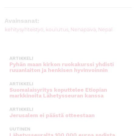
a
w
m
h
c
it
ai
a
e
te
l
ts
Avainsanat:
b
r
A
kehitysyhteistyö
,
koulutus
,
Nenäpäivä
,
Nepal
o
p
o
p
k
ARTIKKELI
Pyhän maan kirkon ruokakurssi yhdisti
ruuanlaiton ja henkisen hyvinvoinnin
ARTIKKELI
Suomalaisyritys koputtelee Etiopian
markkinoita Lähetysseuran kanssa
ARTIKKELI
Jerusalem ei päästä otteestaan
UUTINEN
Lähetysseuralta 100 000 euroa sodista