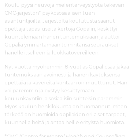
Koulu pyysi neuvoja mielenterveystyötä tekevän
CMC-järjestön* psykososiaalisen tuen
asiantuntijoilta. Järjestöltä koulutusta saanut
opettaja tapasi useita kertoja Gopalin, keskittyi
kuuntelemaan hänen tuntemuksiaan ja auttoi
Gopalia ymmärtämään toimintansa seuraukset
hänelle itselleen ja luokkatovereilleen.
Nyt vuotta myöhemmin 8-vuotias Gopal osaa jakaa
tuntemuksiaan avoimesti ja hänen käytöksensä
opettajia ja kavereita kohtaan on muuttunut. Hän
voi paremmin ja pystyy keskittymään
koulunkäyntiin ja sosiaalisiin suhteisiin paremmin.
Myös koulun henkilökunta on huomannut, miten
tärkeää on huomioida oppilaiden erilaiset tarpeet,
kuunnella heitä ja antaa heille erityistä huomiota.
*CMC
(Centre for Mental Health and Counselling)