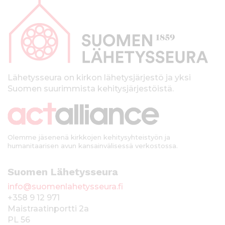
a
p
a
l
k
Lähetysseura on kirkon lähetysjärjestö ja yksi
Suomen suurimmista kehitysjärjestöistä.
k
i
Olemme jäsenenä kirkkojen kehitysyhteistyön ja
humanitaarisen avun kansainvälisessä verkostossa.
Suomen Lähetysseura
info@suomenlahetysseura.fi
+358 9 12 971
Maistraatinportti 2a
PL 56