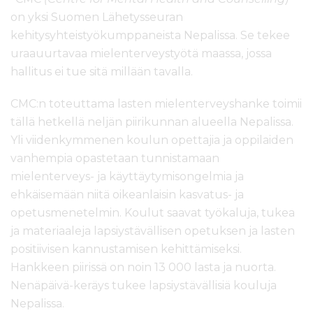
on yksi Suomen Lähetysseuran
kehitysyhteistyökumppaneista Nepalissa. Se tekee
uraauurtavaa mielenterveystyötä maassa, jossa
hallitus ei tue sitä millään tavalla.
CMC:n toteuttama lasten mielenterveyshanke toimii
tällä hetkellä neljän piirikunnan alueella Nepalissa.
Yli viidenkymmenen koulun opettajia ja oppilaiden
vanhempia opastetaan tunnistamaan
mielenterveys- ja käyttäytymisongelmia ja
ehkäisemään niitä oikeanlaisin kasvatus- ja
opetusmenetelmin. Koulut saavat työkaluja, tukea
ja materiaaleja lapsiystävällisen opetuksen ja lasten
positiivisen kannustamisen kehittämiseksi.
Hankkeen piirissä on noin 13 000 lasta ja nuorta.
Nenäpäivä-keräys tukee lapsiystävällisiä kouluja
Nepalissa.