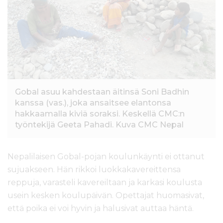
l
t
ö
ö
n
Gobal asuu kahdestaan äitinsä Soni Badhin
kanssa (vas.), joka ansaitsee elantonsa
hakkaamalla kiviä soraksi. Keskellä CMC:n
työntekijä Geeta Pahadi. Kuva CMC Nepal
Nepalilaisen Gobal-pojan koulunkäynti ei ottanut
sujuakseen. Hän rikkoi luokkakavereittensa
reppuja, varasteli kavereiltaan ja karkasi koulusta
usein kesken koulupäivän. Opettajat huomasivat,
että poika ei voi hyvin ja halusivat auttaa häntä.