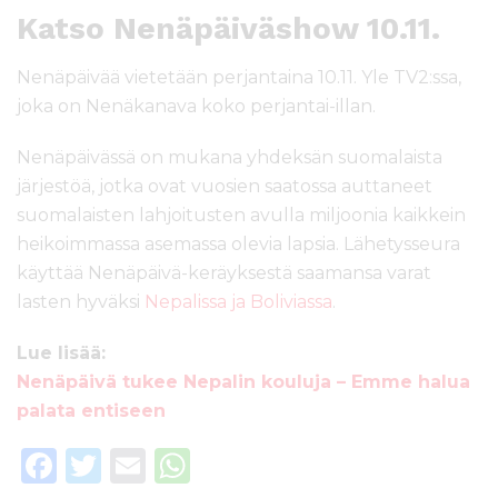
Katso Nenäpäiväshow 10.11.
Nenäpäivää vietetään perjantaina 10.11. Yle TV2:ssa,
joka on Nenäkanava koko perjantai-illan.
Nenäpäivässä on mukana yhdeksän suomalaista
järjestöä, jotka ovat vuosien saatossa auttaneet
suomalaisten lahjoitusten avulla miljoonia kaikkein
heikoimmassa asemassa olevia lapsia. Lähetysseura
käyttää Nenäpäivä-keräyksestä saamansa varat
lasten hyväksi
Nepalissa ja Boliviassa
.
Lue lisää:
Nenäpäivä tukee Nepalin kouluja – Emme halua
palata entiseen
F
T
E
W