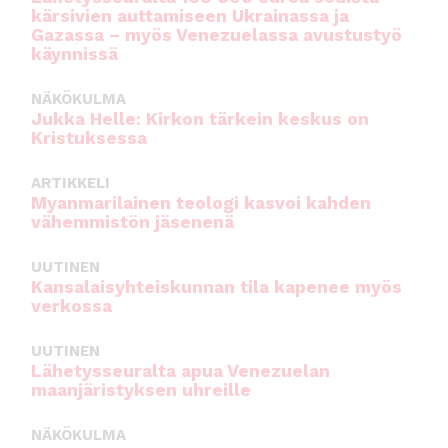
kärsivien auttamiseen Ukrainassa ja
Gazassa – myös Venezuelassa avustustyö
käynnissä
NÄKÖKULMA
Jukka Helle: Kirkon tärkein keskus on
Kristuksessa
ARTIKKELI
Myanmarilainen teologi kasvoi kahden
vähemmistön jäsenenä
UUTINEN
Kansalaisyhteiskunnan tila kapenee myös
verkossa
UUTINEN
Lähetysseuralta apua Venezuelan
maanjäristyksen uhreille
NÄKÖKULMA