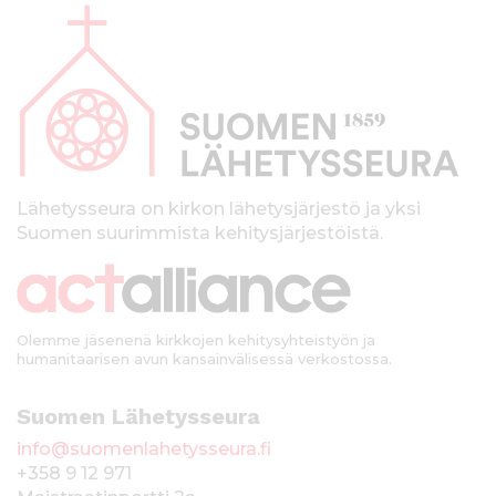
l
a
p
a
l
k
Lähetysseura on kirkon lähetysjärjestö ja yksi
Suomen suurimmista kehitysjärjestöistä.
k
i
Olemme jäsenenä kirkkojen kehitysyhteistyön ja
humanitaarisen avun kansainvälisessä verkostossa.
Suomen Lähetysseura
info@suomenlahetysseura.fi
+358 9 12 971