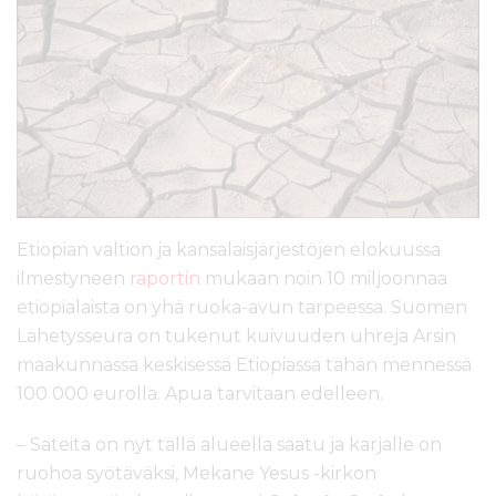
l
t
ö
ö
n
Etiopian valtion ja kansalaisjärjestöjen elokuussa
ilmestyneen
raportin
mukaan noin 10 miljoonnaa
etiopialaista on yhä ruoka-avun tarpeessa. Suomen
Lähetysseura on tukenut kuivuuden uhreja Arsin
maakunnassa keskisessä Etiopiassa tähän mennessä
100 000 eurolla. Apua tarvitaan edelleen.
– Sateita on nyt tällä alueella saatu ja karjalle on
ruohoa syötäväksi, Mekane Yesus -kirkon