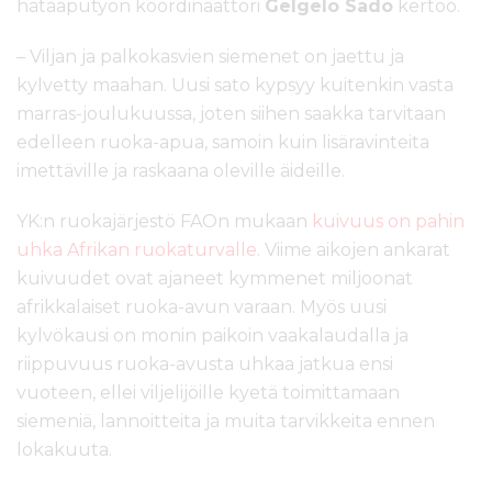
hätäaputyön koordinaattori
Gelgelo Sado
kertoo.
– Viljan ja palkokasvien siemenet on jaettu ja
kylvetty maahan. Uusi sato kypsyy kuitenkin vasta
marras-joulukuussa, joten siihen saakka tarvitaan
edelleen ruoka-apua, samoin kuin lisäravinteita
imettäville ja raskaana oleville äideille.
YK:n ruokajärjestö FAOn mukaan
kuivuus on pahin
uhka Afrikan ruokaturvalle
. Viime aikojen ankarat
kuivuudet ovat ajaneet kymmenet miljoonat
afrikkalaiset ruoka-avun varaan. Myös uusi
kylvökausi on monin paikoin vaakalaudalla ja
riippuvuus ruoka-avusta uhkaa jatkua ensi
vuoteen, ellei viljelijöille kyetä toimittamaan
siemeniä, lannoitteita ja muita tarvikkeita ennen
lokakuuta.