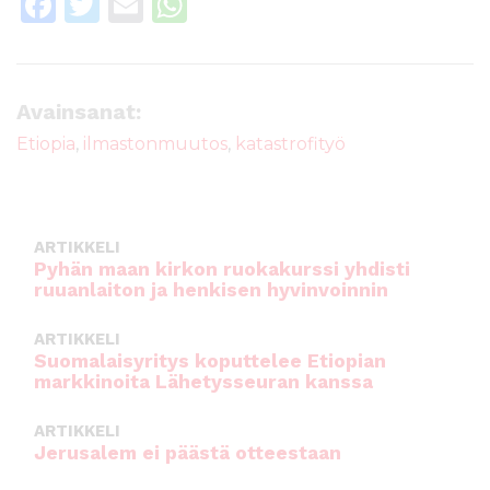
F
T
E
W
a
w
m
h
c
it
ai
a
e
te
l
ts
Avainsanat:
b
r
A
Etiopia
,
ilmastonmuutos
,
katastrofityö
o
p
o
p
k
ARTIKKELI
Pyhän maan kirkon ruokakurssi yhdisti
ruuanlaiton ja henkisen hyvinvoinnin
ARTIKKELI
Suomalaisyritys koputtelee Etiopian
markkinoita Lähetysseuran kanssa
ARTIKKELI
Jerusalem ei päästä otteestaan