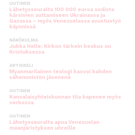
UUTINEN
Lähetysseuralta 100 000 euroa sodista
kärsivien auttamiseen Ukrainassa ja
Gazassa – myös Venezuelassa avustustyö
käynnissä
NÄKÖKULMA
Jukka Helle: Kirkon tärkein keskus on
Kristuksessa
ARTIKKELI
Myanmarilainen teologi kasvoi kahden
vähemmistön jäsenenä
UUTINEN
Kansalaisyhteiskunnan tila kapenee myös
verkossa
UUTINEN
Lähetysseuralta apua Venezuelan
maanjäristyksen uhreille