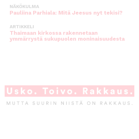
NÄKÖKULMA
Pauliina Parhiala: Mitä Jeesus nyt tekisi?
ARTIKKELI
Thaimaan kirkossa rakennetaan
ymmärrystä sukupuolen moninaisuudesta
A