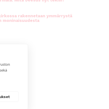
rhiala: Mitä Jeesus nyt tekisi?
kirkossa rakennetaan ymmärrystä
n moninaisuudesta
vuston
 sekä
ukset