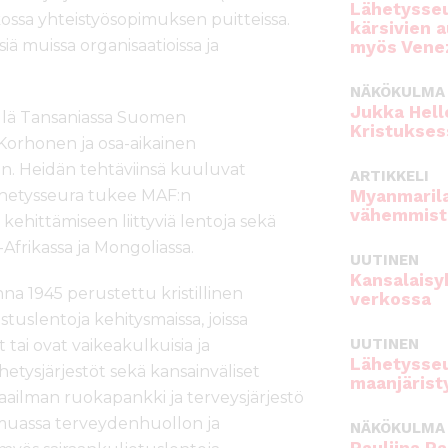
Lähetysseu
ossa yhteistyösopimuksen puitteissa.
kärsivien 
 muissa organisaatioissa ja
myös Venez
NÄKÖKULMA
Jukka Hell
ellä Tansaniassa Suomen
Kristukses
 Korhonen ja osa-aikainen
n. Heidän tehtäviinsä kuuluvat
ARTIKKELI
ähetysseura tukee MAF:n
Myanmarila
vähemmist
ehittämiseen liittyviä lentoja sekä
-Afrikassa ja Mongoliassa.
UUTINEN
Kansalaisy
na 1945 perustettu kristillinen
verkossa
stuslentoja kehitysmaissa, joissa
UUTINEN
 tai ovat vaikeakulkuisia ja
Lähetysseu
hetysjärjestöt sekä kansainväliset
maanjärist
aailman ruokapankki ja terveysjärjestö
uassa terveydenhuollon ja
NÄKÖKULMA