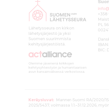
Suo
l
info@
a
+358 
p
Maist
PL 56
a
Lähetysseura on kirkon
0024
lähetysjärjestö ja yksi
l
Suomen suurimmista
Dans
k
kehitysjärjestöistä.
IBAN:
BIC:
k
i
Olemme jäsenenä kirkkojen
kehitysyhteistyön ja humanitaarisen
avun kansainvälisessä verkostossa.
T
Keräysluvat:
Manner-Suomi RA/2020/1538, 
2025/5437, voimassa 1.1.–31.12.2026, m