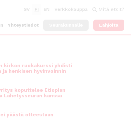
SV
FI
EN
Verkkokauppa
Mitä etsit?
an
Yhteystiedot
Seurakunnalle
Lahjoita
 kirkon ruokakurssi yhdisti
n ja henkisen hyvinvoinnin
ritys koputtelee Etiopian
a Lähetysseuran kanssa
ei päästä otteestaan