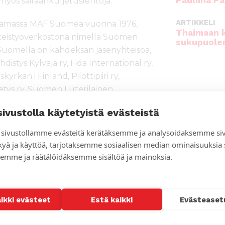
Pauliina Pa
yös sairaankuljetuslentoja.
ARTIKKELI
tamassa MAF Suomea vuonna 1976,
Thaimaan 
 yhteistyöverkostona nimellä Suomen
sukupuole
Suomella on kahdeksan jäsenyhteisöä,
distys Kylväjä ry, Fida International ry,
rkan i Finland, Pilottipiiri ry,
tys ry, Suomen Luterilainen
irkko.
sivustolla käytetyistä evästeistä
sivustollamme evästeitä kerätäksemme ja analysoidaksemme si
. johtaja Tero Norjanen, p. 040
kyä ja käyttöä, tarjotaksemme sosiaalisen median ominaisuuksia
emme ja räätälöidäksemme sisältöä ja mainoksia.
pponen, 040 8768387,
aikki evästeet
Estä kaikki
Evästeaset
ita Korhosen työtä Tansaniassa