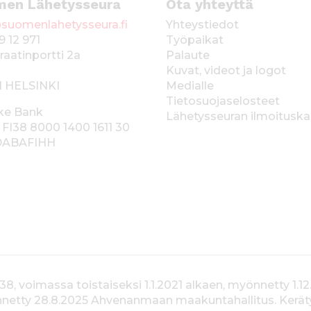
men Lähetysseura
Ota yhteyttä
suomenlahetysseura.fi
Yhteystiedot
9 12 971
Työpaikat
raatinportti 2a
Palaute
Kuvat, videot ja logot
1 HELSINKI
Medialle
Tietosuojaselosteet
ke Bank
Lähetysseuran ilmoitusk
 FI38 8000 1400 1611 30
 DABAFIHH
voimassa toistaiseksi 1.1.2021 alkaen, myönnetty 1.12
yönnetty 28.8.2025 Ahvenanmaan maakuntahallitus. Kerä