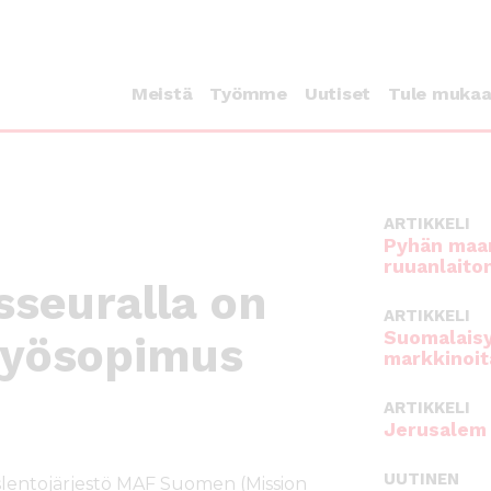
Meistä
Työmme
Uutiset
Tule muka
ARTIKKELI
Pyhän maan
ruuanlaito
seuralla on
ARTIKKELI
Suomalaisy
styösopimus
markkinoit
ARTIKKELI
Jerusalem 
UUTINEN
lentojärjestö MAF Suomen (Mission