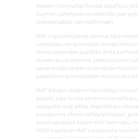
ö
Aviation Fellowship) kanssa tapahtuu jatk
n
Suomen Lähetysseura vähentää jäsenyyksiä
yksinkertaistaa näin hallintoaan.
MAF:n työyhteydessä toimivat tällä hetk
Lähetysseuran työntekijät lentäjä Jarkko
lentotukikohdan päällikkö Pirita Korhone
alueen avustuslennot. Lisäksi Suomen L
sairaankuljetukseen ja terveydenhuollon k
paikallisten työntekijöiden koulutusta Itä
MAF (Mission Aviation Fellowship) on vuon
järjestö, joka lentää pienlentokoneilla avu
etäisyydet ovat pitkiä, maantiet puuttuvat
turvattomia. Monet kehitysyhteistyö- ja lä
avustusjärjestöt kuten YK:n lastenapu, m
WHO käyttävät MAF:n palveluita muun m