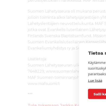
perusopetuksen hankkeissa. MAF lentää m
Suomen Lähetysseura oli mukana perus
jolloin toiminta alkoi lähetysjärjestöjen
Lähetyslentäjien neuvottelukunta. MAF 
jotka ovat Evankelis-luterilainen Lähetysyh
Finlands Svenska Baptistsamfund, Missionsky
Suomen Evankelisluterilainen Kansanlähe
Evankeliumiyhdistys ry ja Suomen Vapaak
Tietoa 
Lisätietoja:
Käytämme 
Suomen Lähetysseuran ulkomaanosaston vs
suoritusky
7648229, www.suomenlahetysseura.fi
parantaaks
MAF Suomen toiminnanjohtaja Janne Ro
Lue lisää
www.mafsuomi.fi
Salli k
***
Tule tukemaan Jarkko Korhosen ja Pir