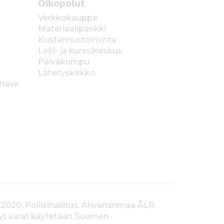
Oikopolut
Verkkokauppa
Materiaalipankki
Kustannustoiminta
Leiri- ja kurssikeskus
Päiväkumpu
Lähetyskirkko
anava
.2020, Poliisihallitus. Ahvenanmaa ÅLR
tyt varat käytetään Suomen