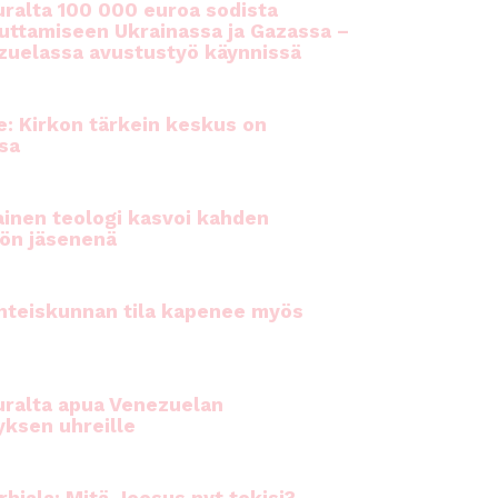
ralta 100 000 euroa sodista
auttamiseen Ukrainassa ja Gazassa –
uelassa avustustyö käynnissä
e: Kirkon tärkein keskus on
sa
inen teologi kasvoi kahden
ön jäsenenä
hteiskunnan tila kapenee myös
ralta apua Venezuelan
yksen uhreille