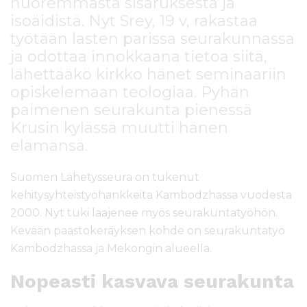
nuoremmasta sisaruksesta ja
isoäidistä. Nyt Srey, 19 v, rakastaa
työtään lasten parissa seurakunnassa
ja odottaa innokkaana tietoa siitä,
lähettääkö kirkko hänet seminaariin
opiskelemaan teologiaa. Pyhän
paimenen seurakunta pienessä
Krusin kylässä muutti hänen
elämänsä.
Suomen Lähetysseura on tukenut
kehitysyhteistyöhankkeita Kambodzhassa vuodesta
2000. Nyt tuki laajenee myös seurakuntatyöhön.
Kevään paastokeräyksen kohde on seurakuntatyö
Kambodzhassa ja Mekongin alueella.
Nopeasti kasvava seurakunta