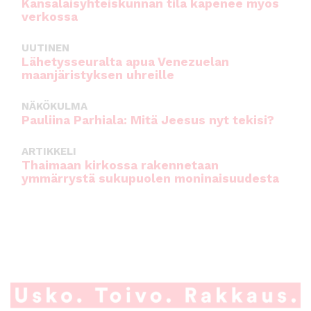
Kansalaisyhteiskunnan tila kapenee myös
verkossa
UUTINEN
Lähetysseuralta apua Venezuelan
maanjäristyksen uhreille
NÄKÖKULMA
Pauliina Parhiala: Mitä Jeesus nyt tekisi?
ARTIKKELI
Thaimaan kirkossa rakennetaan
ymmärrystä sukupuolen moninaisuudesta