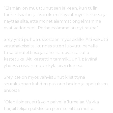
”Elämäni on muuttunut sen jälkeen, kun tulin
tänne. Isoäitini ja sisarukseni käyvät myös kirkossa ja
näyttää siltä, että monet aiemmat ongelmamme
ovat kadonneet. Perheessämme on nyt rauha.”
Srey yritti puhua uskostaan myös äidille. Äiti vaikutti
vastahakoiselta, kunnes sitten luovutti hänelle
taika-amulettinsa ja sanoi haluavansa tulla
kastetuksi. Äiti kastettiin tammikuun 1. päivänä
yhdessä usean muun kyläläisen kanssa.
Srey itse on myös vahvistunut kristittynä
seurakunnan kahden pastorin hoidon ja opetuksen
ansiosta.
”Olen iloinen, että voin palvella Jumalaa. Vaikka
harjoittelijan palkkio on pieni, se riittää meille.