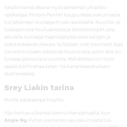
Kesälomansa aikana myös seitsemän yliopisto-
opiskelijaa Phnom Penhin kaupunkiseurakunnasta
tuli pitämään kursseja Krusin asukkaille. Nuorille oli
tukiopetusta kouluaineissa ja tietokoneopetusta,
aikuisille kursseja maanviljelyssä sekä kalojen ja
eläintenkasvatuksessa. Kyläläiset ovat toivoneet lisää
toimeentuloaan edistävää koulutusta, joten sille on
luvassa jatkoa tänä vuonna. Mahdollista on myös
saada starttirahaa kalan- tai kanankasvatuksen
aloittamiseksi.
Srey Liakin tarina
Mutta palataanpa Sreyhin.
Hän kertoo olleensa itsemurhan partaalla, kun
Angie Ng
Pyhän paimenen seurakunnasta tuli