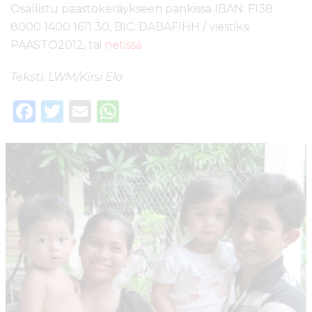
Osallistu paastokeräykseen pankissa IBAN: FI38
8000 1400 1611 30, BIC: DABAFIHH / viestiksi
PAASTO2012, tai
netissä
Teksti: LWM/Kirsi Elo
F
T
E
W
a
w
m
h
c
it
ai
a
e
te
l
ts
b
r
A
o
p
o
p
k