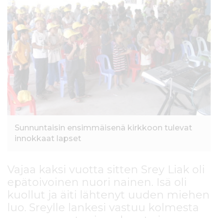
l
t
ö
ö
n
Sunnuntaisin ensimmäisenä kirkkoon tulevat
innokkaat lapset
Vajaa kaksi vuotta sitten Srey Liak oli
epätoivoinen nuori nainen. Isä oli
kuollut ja äiti lähtenyt uuden miehen
luo. Sreylle lankesi vastuu kolmesta