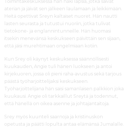
Toimintakeskuksessa hän näki lapsia, jotka saivat
aterian ja jäivät sen jälkeen laulamaan ja leikkimään.
Heitä opettivat Sreyn kaltaiset nuoret. Hän nautti
lasten seurasta ja tutustui nuoriin, jotka tulivat
tietokone- ja englannintunneille. Hän huomasi
itsekin menevänsä keskukseen päivittäin sen sijaan,
että jäisi murehtimaan ongelmiaan kotiin.
Kun Srey oli käynyt keskuksessa säännöllisesti
kuukauden, Angie tuli hänen luokseen ja antoi
kirjekuoren, jossa oli pieni raha-avustus sekä tarjous
päästä työharjoittelijaksi keskukseen.
Työharjoittelijana hän saisi samanlaisen palkkion joka
kuukausi. Angie oli tarkkaillut Sreytä ja todennut,
että hänellä on oikea asenne ja johtajantaitoja.
Srey myös kuunteli saarnoja ja kristinuskon
opetusta ja päätti lopulta antaa elämänsä Jumalalle.