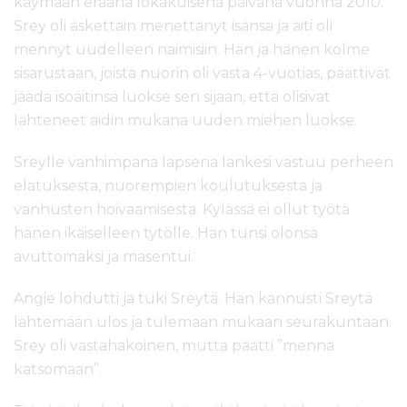
käymään eräänä lokakuisena päivänä vuonna 2010.
Srey oli äskettäin menettänyt isänsä ja äiti oli
mennyt uudelleen naimisiin. Hän ja hänen kolme
sisarustaan, joista nuorin oli vasta 4-vuotias, päättivät
jäädä isoäitinsä luokse sen sijaan, että olisivat
lähteneet äidin mukana uuden miehen luokse.
Sreylle vanhimpana lapsena lankesi vastuu perheen
elatuksesta, nuorempien koulutuksesta ja
vanhusten hoivaamisesta. Kylässä ei ollut työtä
hänen ikäiselleen tytölle. Hän tunsi olonsa
avuttomaksi ja masentui.
Angie lohdutti ja tuki Sreytä. Hän kannusti Sreytä
lähtemään ulos ja tulemaan mukaan seurakuntaan.
Srey oli vastahakoinen, mutta päätti ”mennä
katsomaan”.