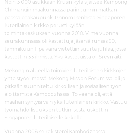
Noin 3 000 asukkaan Krusin kylä sijaitsee Kampong
Chhnangin maakunnassa parin tunnin matkan
päässä pääkaupunki Phnom Penhistä. Singaporen
luterilainen kirkko perusti kylään
toimintakeskuksen vuonna 2010. Viime vuonna
seurakunnassa oli kastettuja jäseniä runsas 50,
tammikuun 1. päivänä vietettiin suurta juhlaa, jossa
kastettiin 33 ihmistä. Yksi kastetuista oli Sreyn äiti.
Mekongin alueella toimivien luterilaisten kirkkojen
yhteistyöelimessä, Mekong Mission Forumissa, oli jo
pitkään suunniteltu kirkollisen ja sosiaalisen työn
aloittamista Kambodzhassa. Toiveena oli, että
maahan syntyisi vain yksi luterilainen kirkko. Vastuu
työmahdollisuuksien tutkimisesta uskottiin
Singaporen luterilaiselle kirkolle.
Vuonna 2008 se rekisteröi Kambodzhassa