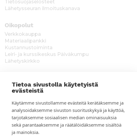
Tietosuojaselosteet
Lähetysseuran ilmoituskanava
Oikopolut
Verkkokauppa
Materiaalipankki
Kustannustoiminta
Leiri- ja kurssikeskus Päiväkumpu
Lähetyskirkko
Tietoa sivustolla käytetyistä
evästeistä
T
Keräysluvat:
Manner-Suomi RA/2020/1538,
Käytämme sivustollamme evästeitä kerätäksemme ja
voimassa toistaiseksi 1.1.2021 alkaen, myönnetty
i
analysoidaksemme sivuston suorituskykyä ja käyttöä,
1.12.2020, Poliisihallitus. Ahvenanmaa ÅLR
tarjotaksemme sosiaalisen median ominaisuuksia
e
2025/5437, voimassa 1.1.–31.12.2026, myönnetty
28.8.2025 Ahvenanmaan maakuntahallitus. Kerätyt
sekä parantaaksemme ja räätälöidäksemme sisältöä
d
varat käytetään Suomen Lähetysseuran
ja mainoksia.