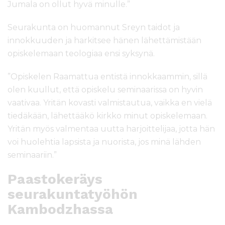
Jumala on ollut hyvä minulle.”
Seurakunta on huomannut Sreyn taidot ja
innokkuuden ja harkitsee hänen lähettämistään
opiskelemaan teologiaa ensi syksynä.
”Opiskelen Raamattua entistä innokkaammin, sillä
olen kuullut, että opiskelu seminaarissa on hyvin
vaativaa. Yritän kovasti valmistautua, vaikka en vielä
tiedäkään, lähettääkö kirkko minut opiskelemaan.
Yritän myös valmentaa uutta harjoittelijaa, jotta hän
voi huolehtia lapsista ja nuorista, jos minä lähden
seminaariin.”
Paastokeräys
seurakuntatyöhön
Kambodzhassa