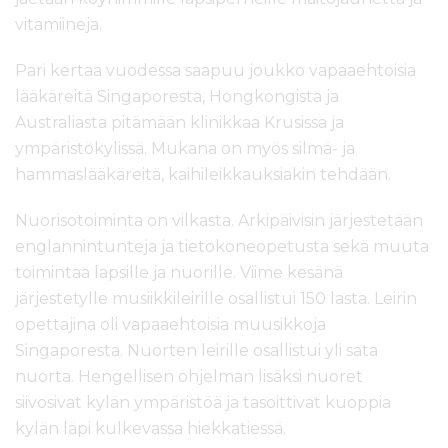
vitamiineja.
Pari kertaa vuodessa saapuu joukko vapaaehtoisia
lääkäreitä Singaporesta, Hongkongista ja
Australiasta pitämään klinikkaa Krusissa ja
ympäristökylissä. Mukana on myös silmä- ja
hammaslääkäreitä, kaihileikkauksiakin tehdään.
Nuorisotoiminta on vilkasta. Arkipäivisin järjestetään
englannintunteja ja tietokoneopetusta sekä muuta
toimintaa lapsille ja nuorille. Viime kesänä
järjestetylle musiikkileirille osallistui 150 lasta. Leirin
opettajina oli vapaaehtoisia muusikkoja
Singaporesta. Nuorten leirille osallistui yli sata
nuorta. Hengellisen ohjelman lisäksi nuoret
siivosivat kylän ympäristöä ja tasoittivat kuoppia
kylän läpi kulkevassa hiekkatiessä.