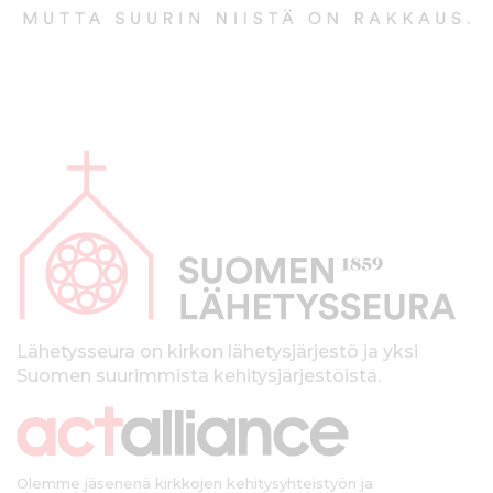
A
l
a
p
a
l
k
Lähetysseura on kirkon lähetysjärjestö ja yksi
Suomen suurimmista kehitysjärjestöistä.
k
i
Olemme jäsenenä kirkkojen kehitysyhteistyön ja