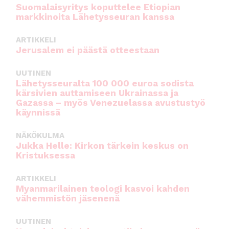
Suomalaisyritys koputtelee Etiopian
markkinoita Lähetysseuran kanssa
ARTIKKELI
Jerusalem ei päästä otteestaan
UUTINEN
Lähetysseuralta 100 000 euroa sodista
kärsivien auttamiseen Ukrainassa ja
Gazassa – myös Venezuelassa avustustyö
käynnissä
NÄKÖKULMA
Jukka Helle: Kirkon tärkein keskus on
Kristuksessa
ARTIKKELI
Myanmarilainen teologi kasvoi kahden
vähemmistön jäsenenä
UUTINEN