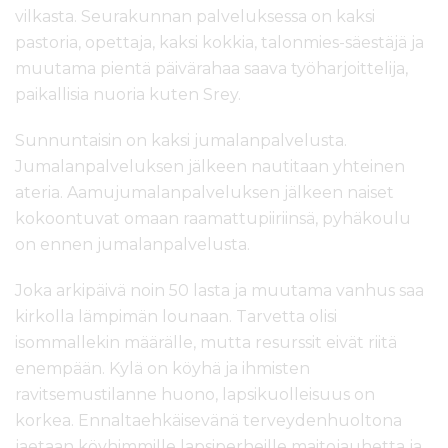
vilkasta. Seurakunnan palveluksessa on kaksi
pastoria, opettaja, kaksi kokkia, talonmies-säestäjä ja
muutama pientä päivärahaa saava työharjoittelija,
paikallisia nuoria kuten Srey.
Sunnuntaisin on kaksi jumalanpalvelusta.
Jumalanpalveluksen jälkeen nautitaan yhteinen
ateria. Aamujumalanpalveluksen jälkeen naiset
kokoontuvat omaan raamattupiiriinsä, pyhäkoulu
on ennen jumalanpalvelusta.
Joka arkipäivä noin 50 lasta ja muutama vanhus saa
kirkolla lämpimän lounaan. Tarvetta olisi
isommallekin määrälle, mutta resurssit eivät riitä
enempään. Kylä on köyhä ja ihmisten
ravitsemustilanne huono, lapsikuolleisuus on
korkea. Ennaltaehkäisevänä terveydenhuoltona
jaetaan köyhimmille lapsiperheille maitojauhetta ja