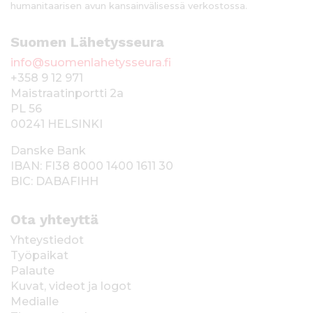
humanitaarisen avun kansainvälisessä verkostossa.
Suomen Lähetysseura
info@suomenlahetysseura.fi
+358 9 12 971
Maistraatinportti 2a
PL 56
00241 HELSINKI
Danske Bank
IBAN: FI38 8000 1400 1611 30
BIC: DABAFIHH
Ota yhteyttä
Yhteystiedot
Työpaikat
Palaute
Kuvat, videot ja logot
Medialle