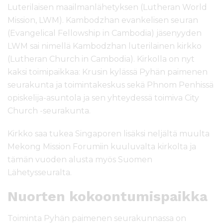
Luterilaisen maailmanlähetyksen (Lutheran World
Mission, LWM). Kambodzhan evankelisen seuran
(Evangelical Fellowship in Cambodia) jäsenyyden
LWM sai nimellä Kambodzhan luterilainen kirkko
(Lutheran Church in Cambodia). Kirkolla on nyt
kaksi toimipaikkaa: Krusin kylässä Pyhän paimenen
seurakunta ja toimintakeskus sekä Phnom Penhissä
opiskelija-asuntola ja sen yhteydessä toimiva City
Church -seurakunta.
Kirkko saa tukea Singaporen lisäksi neljältä muulta
Mekong Mission Forumiin kuuluvalta kirkolta ja
tämän vuoden alusta myös Suomen
Lähetysseuralta.
Nuorten kokoontumispaikka
Toiminta Pyhän paimenen seurakunnassa on