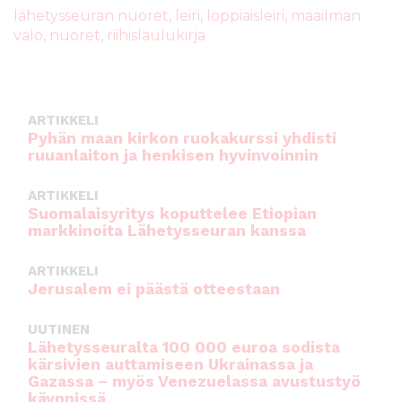
b
r
A
lähetysseuran nuoret
,
leiri
,
loppiaisleiri
,
maailman
valo
,
nuoret
,
riihislaulukirja
o
p
o
p
k
ARTIKKELI
Pyhän maan kirkon ruokakurssi yhdisti
ruuanlaiton ja henkisen hyvinvoinnin
ARTIKKELI
Suomalaisyritys koputtelee Etiopian
markkinoita Lähetysseuran kanssa
ARTIKKELI
Jerusalem ei päästä otteestaan
UUTINEN
Lähetysseuralta 100 000 euroa sodista
kärsivien auttamiseen Ukrainassa ja
Gazassa – myös Venezuelassa avustustyö
käynnissä