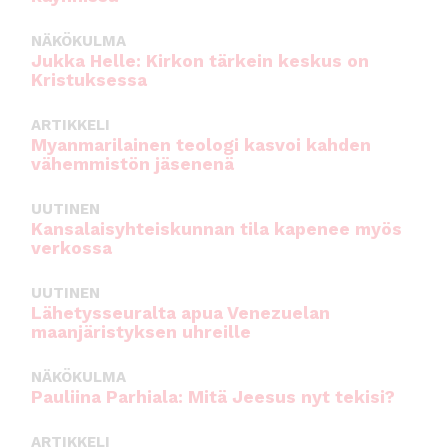
NÄKÖKULMA
Jukka Helle: Kirkon tärkein keskus on
Kristuksessa
ARTIKKELI
Myanmarilainen teologi kasvoi kahden
vähemmistön jäsenenä
UUTINEN
Kansalaisyhteiskunnan tila kapenee myös
verkossa
UUTINEN
Lähetysseuralta apua Venezuelan
maanjäristyksen uhreille
NÄKÖKULMA
Pauliina Parhiala: Mitä Jeesus nyt tekisi?
ARTIKKELI