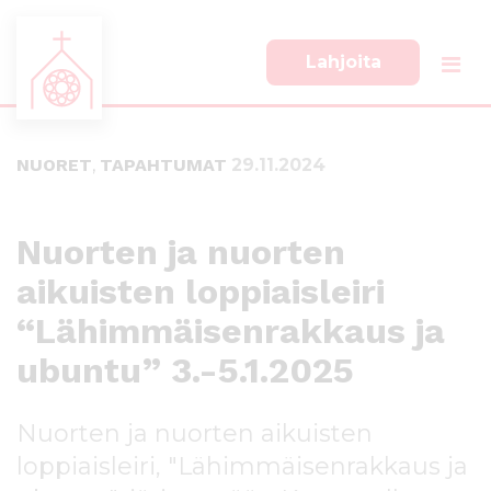
Lahjoita
S
S
i
i
i
i
NUORET
,
TAPAHTUMAT
29.11.2024
r
r
r
r
y
y
s
a
Nuorten ja nuorten
u
l
aikuisten loppiaisleiri
o
a
r
p
“Lähimmäisenrakkaus ja
a
a
a
l
ubuntu” 3.-5.1.2025
n
k
s
k
Nuorten ja nuorten aikuisten
i
i
s
i
loppiaisleiri, "Lähimmäisenrakkaus ja
ä
n