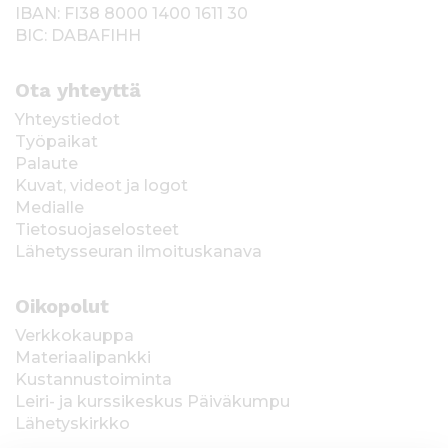
IBAN: FI38 8000 1400 1611 30
BIC: DABAFIHH
Ota yhteyttä
Yhteystiedot
Työpaikat
Palaute
Kuvat, videot ja logot
Medialle
Tietosuojaselosteet
Lähetysseuran ilmoituskanava
Oikopolut
Verkkokauppa
Materiaalipankki
Kustannustoiminta
Leiri- ja kurssikeskus Päiväkumpu
Lähetyskirkko