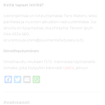
Keitä tapaat leirillä?
Leiriohjelmaa on toteuttamassa Tero Matero, sekä
parlilaisia ja nuorten aikuisten vastuutiimiläisiä. Jos
sinulla on kysymyksiä, ota yhteyttä Teroon (puh.
044 4934 660,
etunimi.sukunimi@suomenlahetysseura.fi).
Ilmoittautuminen
Ilmoittaudu mukaan 13.12. mennessä täyttämällä
lomake, joka löytyykin kätevästi
täältä
, jahuu!
F
T
E
W
a
w
m
h
c
it
ai
a
e
te
l
ts
Avainsanat: