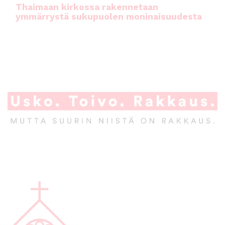
Thaimaan kirkossa rakennetaan
ymmärrystä sukupuolen moninaisuudesta
A
l
a
p