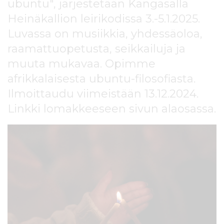
ubuntu", järjestetään Kangasalla
l
t
Heinäkallion leirikodissa 3.-5.1.2025.
ö
Luvassa on musiikkia, yhdessäoloa,
ö
raamattuopetusta, seikkailuja ja
n
muuta mukavaa. Opimme
afrikkalaisesta ubuntu-filosofiasta.
Ilmoittaudu viimeistään 13.12.2024.
Linkki lomakkeeseen sivun alaosassa.