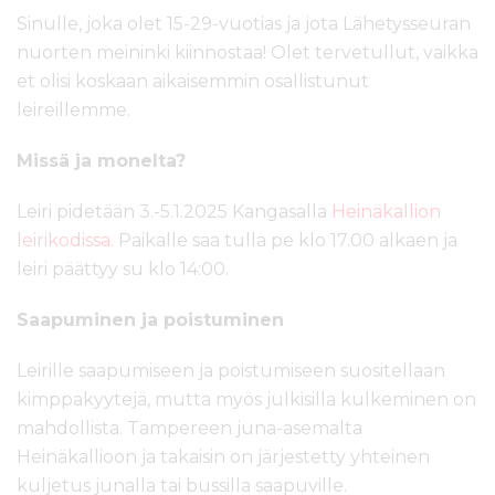
Sinulle, joka olet 15-29-vuotias ja jota Lähetysseuran
nuorten meininki kiinnostaa! Olet tervetullut, vaikka
et olisi koskaan aikaisemmin osallistunut
leireillemme.
Missä ja monelta?
Leiri pidetään 3.-5.1.2025 Kangasalla
Heinäkallion
leirikodissa
. Paikalle saa tulla pe klo 17.00 alkaen ja
leiri päättyy su klo 14:00.
Saapuminen ja poistuminen
Leirille saapumiseen ja poistumiseen suositellaan
kimppakyytejä, mutta myös julkisilla kulkeminen on
mahdollista. Tampereen juna-asemalta
Heinäkallioon ja takaisin on järjestetty yhteinen
kuljetus junalla tai bussilla saapuville.