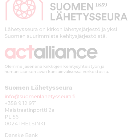
a
l
k
Lähetysseura on kirkon lähetysjärjestö ja yksi
Suomen suurimmista kehitysjärjestöistä.
k
i
Olemme jäsenenä kirkkojen kehitysyhteistyön ja
humanitaarisen avun kansainvälisessä verkostossa.
Suomen Lähetysseura
info@suomenlahetysseura.fi
+358 9 12 971
Maistraatinportti 2a
PL 56
00241 HELSINKI
Danske Bank