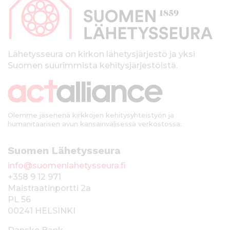
p
a
l
k
Lähetysseura on kirkon lähetysjärjestö ja yksi
Suomen suurimmista kehitysjärjestöistä.
k
i
Olemme jäsenenä kirkkojen kehitysyhteistyön ja
humanitaarisen avun kansainvälisessä verkostossa.
Suomen Lähetysseura
info@suomenlahetysseura.fi
+358 9 12 971
Maistraatinportti 2a
PL 56
00241 HELSINKI