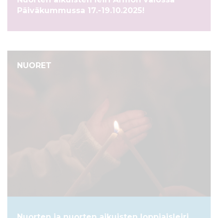
l
Päiväkummussa 17.-19.10.2025!
t
ö
ö
n
NUORET
Nuorten ja nuorten aikuisten loppiaisleiri