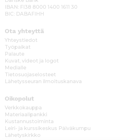
Danske Bank
IBAN: FI38 8000 1400 1611 30
BIC: DABAFIHH
Ota yhteyttä
Yhteystiedot
Työpaikat
Palaute
Kuvat, videot ja logot
Medialle
Tietosuojaselosteet
Lähetysseuran ilmoituskanava
Oikopolut
Verkkokauppa
Materiaalipankki
Kustannustoiminta
Leiri- ja kurssikeskus Päiväkumpu
Lähetyskirkko