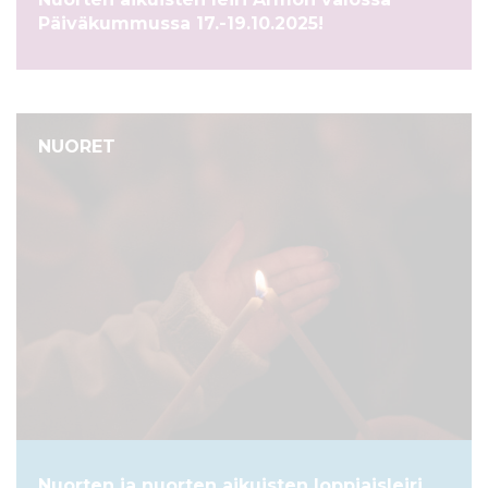
l
Päiväkummussa 17.-19.10.2025!
t
ö
ö
n
NUORET
Nuorten ja nuorten aikuisten loppiaisleiri