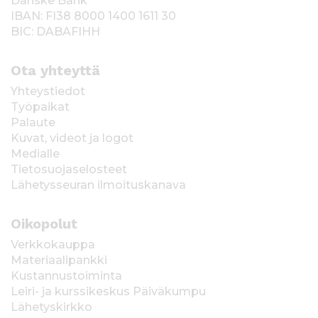
Danske Bank
IBAN: FI38 8000 1400 1611 30
BIC: DABAFIHH
Ota yhteyttä
Yhteystiedot
Työpaikat
Palaute
Kuvat, videot ja logot
Medialle
Tietosuojaselosteet
Lähetysseuran ilmoituskanava
Oikopolut
Verkkokauppa
Materiaalipankki
Kustannustoiminta
Leiri- ja kurssikeskus Päiväkumpu
Lähetyskirkko