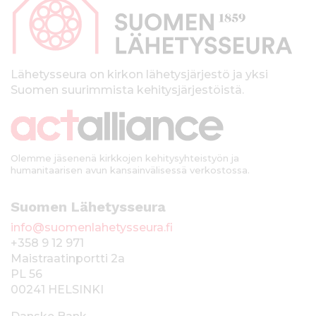
p
a
l
k
Lähetysseura on kirkon lähetysjärjestö ja yksi
Suomen suurimmista kehitysjärjestöistä.
k
i
Olemme jäsenenä kirkkojen kehitysyhteistyön ja
humanitaarisen avun kansainvälisessä verkostossa.
Suomen Lähetysseura
info@suomenlahetysseura.fi
+358 9 12 971
Maistraatinportti 2a
PL 56
00241 HELSINKI