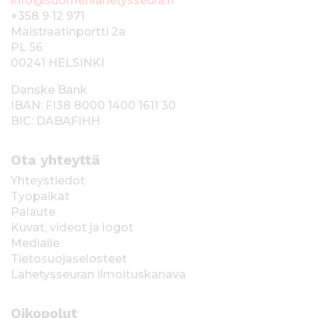
info@suomenlahetysseura.fi
+358 9 12 971
Maistraatinportti 2a
PL 56
00241 HELSINKI
Danske Bank
IBAN: FI38 8000 1400 1611 30
BIC: DABAFIHH
Ota yhteyttä
Yhteystiedot
Työpaikat
Palaute
Kuvat, videot ja logot
Medialle
Tietosuojaselosteet
Lähetysseuran ilmoituskanava
Oikopolut