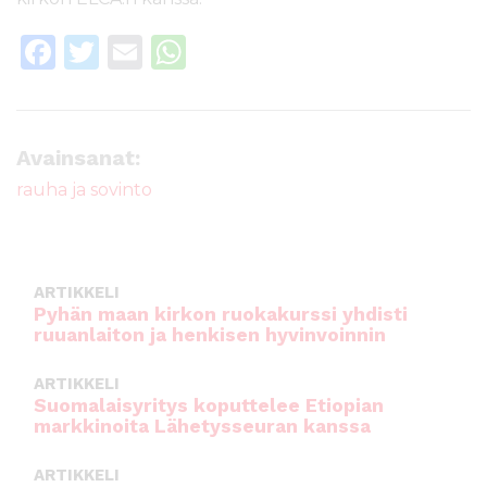
F
T
E
W
a
w
m
h
c
it
ai
a
e
te
l
ts
Avainsanat:
b
r
A
rauha ja sovinto
o
p
o
p
k
ARTIKKELI
Pyhän maan kirkon ruokakurssi yhdisti
ruuanlaiton ja henkisen hyvinvoinnin
ARTIKKELI
Suomalaisyritys koputtelee Etiopian
markkinoita Lähetysseuran kanssa
ARTIKKELI