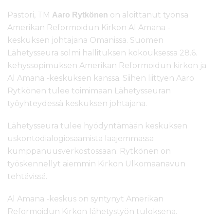
Pastori, TM
on aloittanut työnsä
Aaro Rytkönen
Amerikan Reformoidun Kirkon Al Amana -
keskuksen johtajana Omanissa. Suomen
Lähetysseura solmi hallituksen kokouksessa 28.6.
kehyssopimuksen Amerikan Reformoidun kirkon ja
Al Amana -keskuksen kanssa. Siihen liittyen Aaro
Rytkönen tulee toimimaan Lähetysseuran
työyhteydessä keskuksen johtajana.
Lähetysseura tulee hyödyntämään keskuksen
uskontodialogiosaamista laajemmassa
kumppanuusverkostossaan. Rytkönen on
työskennellyt aiemmin Kirkon Ulkomaanavun
tehtävissä.
Al Amana -keskus on syntynyt Amerikan
Reformoidun Kirkon lähetystyön tuloksena.