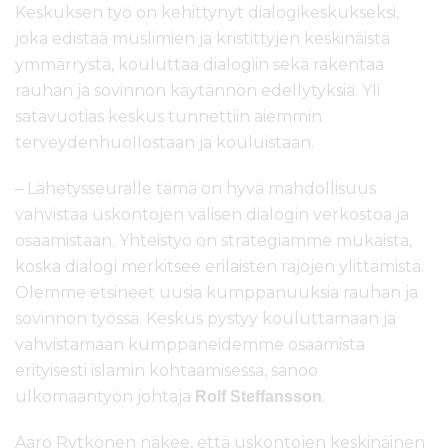
Keskuksen työ on kehittynyt dialogikeskukseksi,
joka edistää muslimien ja kristittyjen keskinäistä
ymmärrystä, kouluttaa dialogiin sekä rakentaa
rauhan ja sovinnon käytännön edellytyksiä. Yli
satavuotias keskus tunnettiin aiemmin
terveydenhuollostaan ja kouluistaan.
– Lähetysseuralle tämä on hyvä mahdollisuus
vahvistaa uskontojen välisen dialogin verkostoa ja
osaamistaan. Yhteistyö on strategiamme mukaista,
koska dialogi merkitsee erilaisten rajojen ylittämistä.
Olemme etsineet uusia kumppanuuksia rauhan ja
sovinnon työssä. Keskus pystyy kouluttamaan ja
vahvistamaan kumppaneidemme osaamista
erityisesti islamin kohtaamisessa, sanoo
ulkomaantyön johtaja
.
Rolf Steffansson
Aaro Rytkönen näkee, että uskontojen keskinäinen