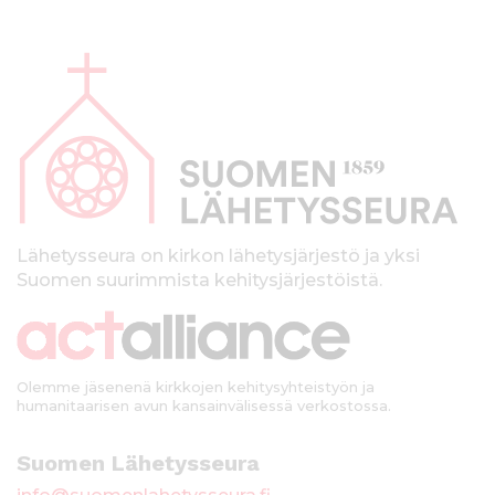
A
l
a
p
a
l
k
Lähetysseura on kirkon lähetysjärjestö ja yksi
Suomen suurimmista kehitysjärjestöistä.
k
i
Olemme jäsenenä kirkkojen kehitysyhteistyön ja
humanitaarisen avun kansainvälisessä verkostossa.
Suomen Lähetysseura