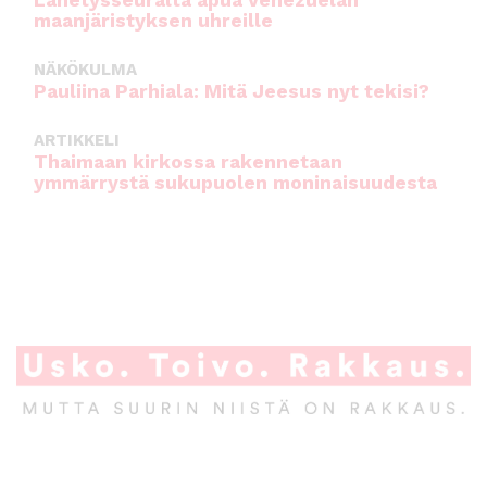
Lähetysseuralta apua Venezuelan
maanjäristyksen uhreille
NÄKÖKULMA
Pauliina Parhiala: Mitä Jeesus nyt tekisi?
ARTIKKELI
Thaimaan kirkossa rakennetaan
ymmärrystä sukupuolen moninaisuudesta