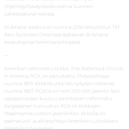
ohjelmayhteistyökeskustelua Suomen
Lähetysseuran kanssa.
Al Amana -keskus on vuonna 2016 rekrytoinut TM
Aaro Rytkösen Omanissa sijaitsevan Al Amana -
keskuksensa toiminnanjohtajaksi.
—
Amerikan reformoitu kirkko, The Reformed Church
in America, RCA, on perustettu Yhdysvalloissa
vuonna 1819. Kirkkokunta otti nykyisen nimensä
vuonna 1867. RCA:lla on noin 200 000 jäsentä. Sen
oppiperustaan kuuluu perinteinen reformoitu
belgialainen tunnustus. RCA on Kirkkojen
Maailmanneuvoston jäsenkirkko. Kirkolla on
saarnatuoli- ja alttariyhteys Amerikan Luterilaisen
kirkon ELCA:n kanssa.