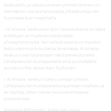
keskustelu ja vastavuoroinen ymmärtäminen on
olennainen osa rauhanomaista yhteiskuntaa niin
Suomessa kuin maailmalla.
– Al Amana -keskuksen työn tarkoituksena on lisätä
kristittyjen ja muslimien keskinäistä
yhteisymmärrystä. Sen tarkoituksena on myöskin
lisätä uskonnonlukutaitoa länsimaissa. Al Amana -
keskus tulee tarjoamaan näitä palveluita sekä
Lähetysseuran kumppaneille että suomalaisille
seurakunnille, sanoo Aaro Rytkönen.
– Al Amana -keskus tulee tuomaan yhteen
Lähetysseuran kumppaneita oppimaan toisiltaan ja
se näyttää, miten toimia moniuskontoisessa
ympäristössä.
Amerikan Reformoitu kirkko käy myös