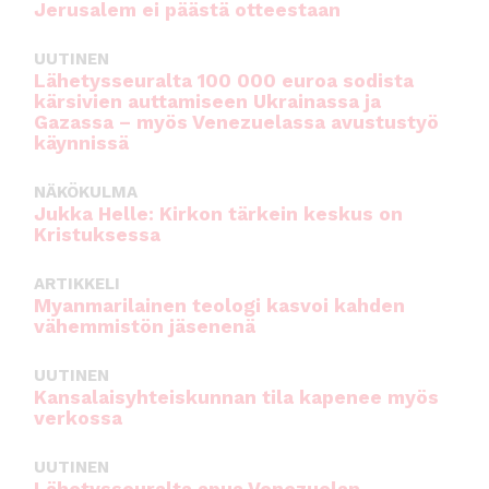
Jerusalem ei päästä otteestaan
UUTINEN
Lähetysseuralta 100 000 euroa sodista
kärsivien auttamiseen Ukrainassa ja
Gazassa – myös Venezuelassa avustustyö
käynnissä
NÄKÖKULMA
Jukka Helle: Kirkon tärkein keskus on
Kristuksessa
ARTIKKELI
Myanmarilainen teologi kasvoi kahden
vähemmistön jäsenenä
UUTINEN
Kansalaisyhteiskunnan tila kapenee myös
verkossa
UUTINEN