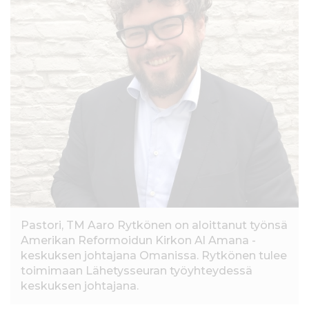
l
t
ö
ö
n
Pastori, TM Aaro Rytkönen on aloittanut työnsä
Amerikan Reformoidun Kirkon Al Amana -
keskuksen johtajana Omanissa. Rytkönen tulee
toimimaan Lähetysseuran työyhteydessä
keskuksen johtajana.