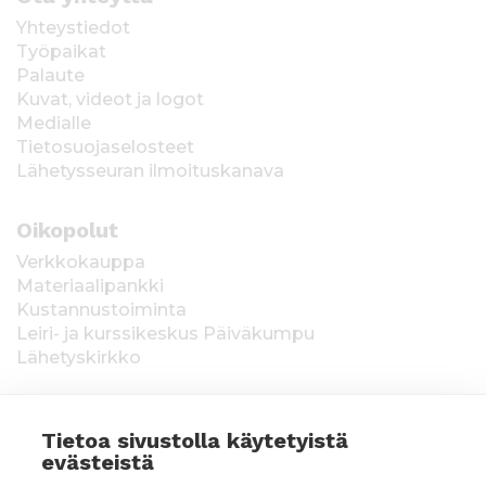
Yhteystiedot
Työpaikat
Palaute
Kuvat, videot ja logot
Medialle
Tietosuojaselosteet
Lähetysseuran ilmoituskanava
Oikopolut
Verkkokauppa
Materiaalipankki
Kustannustoiminta
Leiri- ja kurssikeskus Päiväkumpu
Lähetyskirkko
Tietoa sivustolla käytetyistä
evästeistä