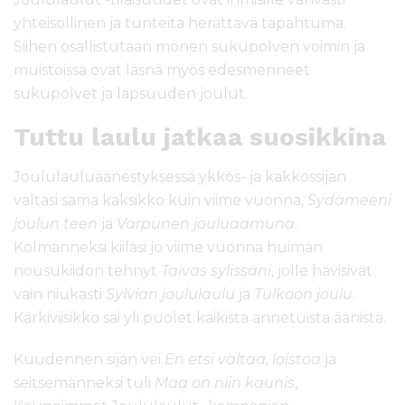
yhteisöllinen ja tunteita herättävä tapahtuma.
Siihen osallistutaan monen sukupolven voimin ja
muistoissa ovat läsnä myös edesmenneet
sukupolvet ja lapsuuden joulut.
Tuttu laulu jatkaa suosikkina
Joululauluäänestyksessä ykkös- ja kakkossijan
valtasi sama kaksikko kuin viime vuonna,
Sydämeeni
joulun teen
ja
Varpunen jouluaamuna
.
Kolmanneksi kiilasi jo viime vuonna huiman
nousukiidon tehnyt
Taivas sylissäni
, jolle hävisivät
vain niukasti
Sylvian joululaulu
ja
Tulkoon joulu
.
Kärkiviisikko sai yli puolet kaikista annetuista äänistä.
Kuudennen sijan vei
En etsi valtaa, loistoa
ja
seitsemänneksi tuli
Maa on niin kaunis
,