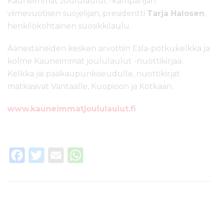
Kauneimmat Joululaulut -kampanjan
viimevuotisen suojelijan, presidentti
Tarja Halosen
,
henkilökohtainen suosikkilaulu.
Äänestäneiden kesken arvottiin Esla-potkukelkka ja
kolme Kauneimmat joululaulut -nuottikirjaa.
Kelkka jäi pääkaupunkiseudulle, nuottikirjat
matkasivat Vantaalle, Kuopioon ja Kotkaan.
www.kauneimmatjoululaulut.fi
F
T
E
W
a
w
m
h
c
it
ai
a
e
te
l
ts
b
r
A