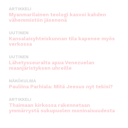
ARTIKKELI
Myanmarilainen teologi kasvoi kahden
vähemmistön jäsenenä
UUTINEN
Kansalaisyhteiskunnan tila kapenee myös
verkossa
UUTINEN
Lähetysseuralta apua Venezuelan
maanjäristyksen uhreille
NÄKÖKULMA
Pauliina Parhiala: Mitä Jeesus nyt tekisi?
ARTIKKELI
Thaimaan kirkossa rakennetaan
ymmärrystä sukupuolen moninaisuudesta