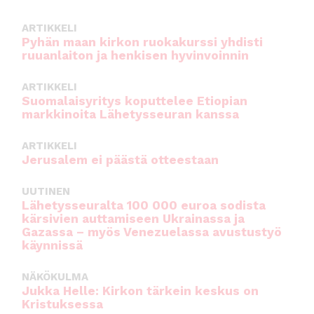
o
p
ARTIKKELI
o
p
Pyhän maan kirkon ruokakurssi yhdisti
ruuanlaiton ja henkisen hyvinvoinnin
k
ARTIKKELI
Suomalaisyritys koputtelee Etiopian
markkinoita Lähetysseuran kanssa
ARTIKKELI
Jerusalem ei päästä otteestaan
UUTINEN
Lähetysseuralta 100 000 euroa sodista
kärsivien auttamiseen Ukrainassa ja
Gazassa – myös Venezuelassa avustustyö
käynnissä
NÄKÖKULMA
Jukka Helle: Kirkon tärkein keskus on
Kristuksessa