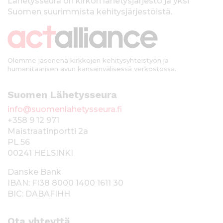
k
Lähetysseura on kirkon lähetysjärjestö ja yksi
Suomen suurimmista kehitysjärjestöistä.
k
i
Olemme jäsenenä kirkkojen kehitysyhteistyön ja
humanitaarisen avun kansainvälisessä verkostossa.
Suomen Lähetysseura
info@suomenlahetysseura.fi
+358 9 12 971
Maistraatinportti 2a
PL 56
00241 HELSINKI
Danske Bank
IBAN: FI38 8000 1400 1611 30
BIC: DABAFIHH
Ota yhteyttä