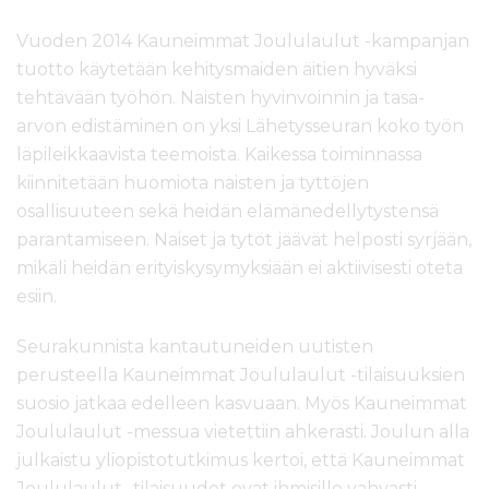
Vuoden 2014 Kauneimmat Joululaulut -kampanjan
tuotto käytetään kehitysmaiden äitien hyväksi
tehtävään työhön. Naisten hyvinvoinnin ja tasa-
arvon edistäminen on yksi Lähetysseuran koko työn
läpileikkaavista teemoista. Kaikessa toiminnassa
kiinnitetään huomiota naisten ja tyttöjen
osallisuuteen sekä heidän elämänedellytystensä
parantamiseen. Naiset ja tytöt jäävät helposti syrjään,
mikäli heidän erityiskysymyksiään ei aktiivisesti oteta
esiin.
Seurakunnista kantautuneiden uutisten
perusteella Kauneimmat Joululaulut -tilaisuuksien
suosio jatkaa edelleen kasvuaan. Myös Kauneimmat
Joululaulut -messua vietettiin ahkerasti. Joulun alla
julkaistu yliopistotutkimus kertoi, että Kauneimmat
Joululaulut -tilaisuudet ovat ihmisille vahvasti