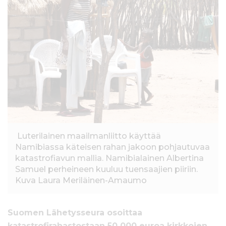
l
t
ö
ö
n
Luterilainen maailmanliitto käyttää
Namibiassa käteisen rahan jakoon pohjautuvaa
katastrofiavun mallia. Namibialainen Albertina
Samuel perheineen kuuluu tuensaajien piiriin.
Kuva Laura Meriläinen-Amaumo
Suomen Lähetysseura osoittaa
katastrofirahastostaan 50 000 euroa kirkkojen