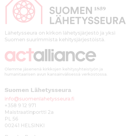
p
a
l
k
Lähetysseura on kirkon lähetysjärjestö ja yksi
Suomen suurimmista kehitysjärjestöistä.
k
i
Olemme jäsenenä kirkkojen kehitysyhteistyön ja
humanitaarisen avun kansainvälisessä verkostossa.
Suomen Lähetysseura
info@suomenlahetysseura.fi
+358 9 12 971
Maistraatinportti 2a
PL 56
00241 HELSINKI