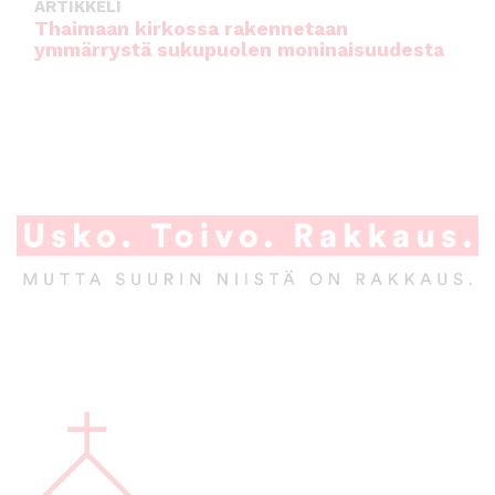
ARTIKKELI
Thaimaan kirkossa rakennetaan
ymmärrystä sukupuolen moninaisuudesta
A
l
a