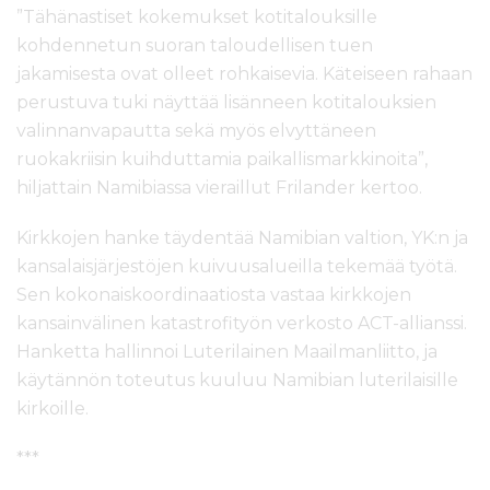
”Tähänastiset kokemukset kotitalouksille
kohdennetun suoran taloudellisen tuen
jakamisesta ovat olleet rohkaisevia. Käteiseen rahaan
perustuva tuki näyttää lisänneen kotitalouksien
valinnanvapautta sekä myös elvyttäneen
ruokakriisin kuihduttamia paikallismarkkinoita”,
hiljattain Namibiassa vieraillut Frilander kertoo.
Kirkkojen hanke täydentää Namibian valtion, YK:n ja
kansalaisjärjestöjen kuivuusalueilla tekemää työtä.
Sen kokonaiskoordinaatiosta vastaa kirkkojen
kansainvälinen katastrofityön verkosto ACT-allianssi.
Hanketta hallinnoi Luterilainen Maailmanliitto, ja
käytännön toteutus kuuluu Namibian luterilaisille
kirkoille.
***