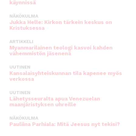
käynnissä
NÄKÖKULMA
Jukka Helle: Kirkon tärkein keskus on
Kristuksessa
ARTIKKELI
Myanmarilainen teologi kasvoi kahden
vähemmistön jäsenenä
UUTINEN
Kansalaisyhteiskunnan tila kapenee myös
verkossa
UUTINEN
Lähetysseuralta apua Venezuelan
maanjäristyksen uhreille
NÄKÖKULMA
Pauliina Parhiala: Mitä Jeesus nyt tekisi?