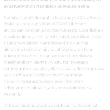
avustustyöhön Namibian kuivuusalueilla.
Namibiaa koettelee pahin kuivuus yli 30 vuoteen,
jonka seurauksena lähes 800 000 ihmisen
arvioidaan kärsivän aliravitsemuksesta. Luterilainen
maailmanliitto ja sen namibialaiset jäsenkirkot ovat
päättäneet jatkaa Namibiassa viime vuonna
aloitettua katastrofiapua. Lähetysseuran tuki
kuivuuden uhreille kanavoidaan Luterilaisen
maailmanliiton kautta. Avustusta jatketaan
toukokuuhun saakka, jolloin alkaa sadonkorjuuaika.
Katastrofiavun tavoitteena on varmistaa
heikoimmassa asemassa olevien ihmisten
selviytyminen pitkään jatkuneen kuivuuden
keskellä.
”Alkuperäisen aikataulun mukaan hankkeen piti