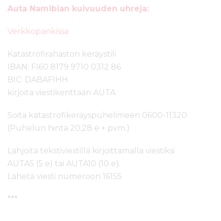
Auta Namibian kuivuuden uhreja:
Verkkopankissa
Katastrofirahaston keräystili
IBAN: FI60 8179 9710 0312 86
BIC: DABAFIHH
kirjoita viestikenttään AUTA
Soita katastrofikeräyspuhelimeen 0600-11320
(Puhelun hinta 20,28 e + pvm.)
Lahjoita tekstiviestillä kirjoittamalla viestiksi
AUTA5 (5 e) tai AUTA10 (10 e).
Lähetä viesti numeroon 16155
***