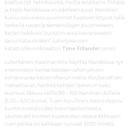
päättyä nyt helmikuussa, mutta avuntarve Pohjois-
ja Etelä-Namibiassa on edelleen suuri. Namibian
kuivuusalueiden suurimmat haasteet liittyvät tällä
hetkellä ruoan ja siemenviljojen puutteeseen,
karjan heikkoon kuntoon sekä kasvaneeseen
tartuntatautiriskiin”, Lähetysseuran
katastrofikoordinaattori
Timo Frilander
sanoo.
Luterilainen maailmanliitto käyttää Namibiassa nyt
ensimmäistä kertaa käteisen rahan jakoon
pohjautuvaa katastrofiavun mallia. Kuukausittain
maksettavan, henkeä kohden lasketun tuen
suuruus liikkuu välillä 80 – 100 Namibian dollaria
(5,30 – 6,50 euroa). Tuen lopullinen määrä riippuu
kunkin kotitalouden kokonaistilanteesta.
Seuraavien kolmen kuukauden aikana kirkkojen
tuen piirissä on kaikkiaan runsaat 3000 ihmistä.