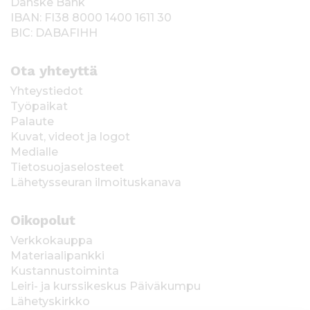
Danske Bank
IBAN: FI38 8000 1400 1611 30
BIC: DABAFIHH
Ota yhteyttä
Yhteystiedot
Työpaikat
Palaute
Kuvat, videot ja logot
Medialle
Tietosuojaselosteet
Lähetysseuran ilmoituskanava
Oikopolut
Verkkokauppa
Materiaalipankki
Kustannustoiminta
Leiri- ja kurssikeskus Päiväkumpu
Lähetyskirkko