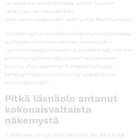
verovastuun kehittämiseksi, kertoo Suomen
Lähetysseuran taloudellisen
oikeudenmukaisuuden asiantuntija Niko Humalisto.
Yritysten vastuu ihmisoikeuksien kunnioittamisessa
ja yhteiskuntien taloudellisen kestävyyden
varmistamisessa on kasvanut merkittävästi. Yritysten
yhteiskunnallisten vaikutusten seuraaminen
kuuluu yhä useamman kumppanilähtöistä
kehitysyhteistyötä tekevän kansalaisjärjestön
toimintakenttään.
Pitkä läsnäolo antanut
kokonaisvaltaista
näkemystä
“Lähetysseuran työ alkoi aikanaan niin, että kaksi