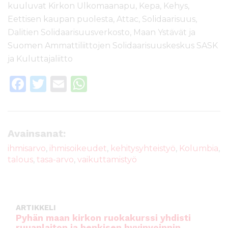
kuuluvat Kirkon Ulkomaanapu, Kepa, Kehys,
Eettisen kaupan puolesta, Attac, Solidaarisuus,
Dalitien Solidaarisuusverkosto, Maan Ystävät ja
Suomen Ammattiliittojen Solidaarisuuskeskus SASK
ja Kuluttajaliitto
F
T
E
W
a
w
m
h
c
it
ai
a
e
te
l
ts
Avainsanat:
b
r
A
ihmisarvo
,
ihmisoikeudet
,
kehitysyhteistyö
,
Kolumbia
,
talous
,
tasa-arvo
,
vaikuttamistyö
o
p
o
p
k
ARTIKKELI
Pyhän maan kirkon ruokakurssi yhdisti
ruuanlaiton ja henkisen hyvinvoinnin