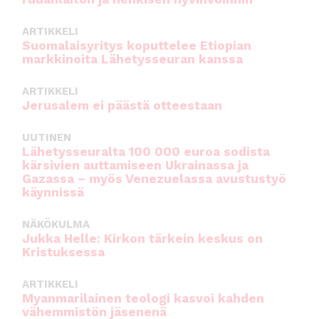
ARTIKKELI
Suomalaisyritys koputtelee Etiopian
markkinoita Lähetysseuran kanssa
ARTIKKELI
Jerusalem ei päästä otteestaan
UUTINEN
Lähetysseuralta 100 000 euroa sodista
kärsivien auttamiseen Ukrainassa ja
Gazassa – myös Venezuelassa avustustyö
käynnissä
NÄKÖKULMA
Jukka Helle: Kirkon tärkein keskus on
Kristuksessa
ARTIKKELI
Myanmarilainen teologi kasvoi kahden
vähemmistön jäsenenä