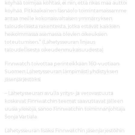
köyhää toimijaa kohtasi, ei niin, että rikas maa auttoi
köyhää. Pitkäaikainen läsnäolo toimintamaissamme
antaa meille kokonaisvaltaisen ymmärryksen
taloudellisista rakenteista, jotka estävät kaikkien
heikoimmassa asemassa olevien oikeuksien
toteutumisen.” (Lähetysseuran linjaus
taloudellisesta oikeudenmukaisuudesta)
Finnwatch toivottaa perinteikkään 160-vuotiaan
Suomen Lähetysseuran lämpimästi yhdistyksen
jäsenjärjestöksi.
– Lähetysseuran avulla yritys- ja verovastuuta
koskevat Finnwatchin teemat saavuttavat jälleen
uusia yleisöjä, sanoo Finnwatchin toiminnanjohtaja
Sonja Vartiala.
Lähetysseuran lisäksi Finnwatchin jäsenjärjestöihin