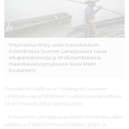
l
t
ö
ö
n
Yritysvastuu liittyy usein maaoikeuksiin.
Kolumbiassa Suomen Lähetysseura tukee
alkuperäiskansoja ja afrokolumbialaisia
maaoikeuskysymyksissä. Kuva Meeri
Koutaniemi
Finnwatchin hallitus on hyväksynyt Suomen
Lähetysseuran yhdistyksen uudeksi jäsenjärjestöksi.
Se on Finnwatchin 11. jäsenjärjestö.
­– Finnwatchin jäsenyys avaa meille mahdollisuuden
osallistua yhteistyöhön suomalaisen yritys- ja