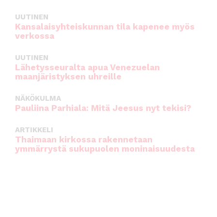
UUTINEN
Kansalaisyhteiskunnan tila kapenee myös
verkossa
UUTINEN
Lähetysseuralta apua Venezuelan
maanjäristyksen uhreille
NÄKÖKULMA
Pauliina Parhiala: Mitä Jeesus nyt tekisi?
ARTIKKELI
Thaimaan kirkossa rakennetaan
ymmärrystä sukupuolen moninaisuudesta