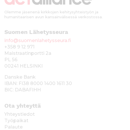
Olemme jäsenenä kirkkojen kehitysyhteistyön ja
humanitaarisen avun kansainvälisessä verkostossa.
Suomen Lähetysseura
info@suomenlahetysseura.fi
+358 9 12 971
Maistraatinportti 2a
PL 56
00241 HELSINKI
Danske Bank
IBAN: FI38 8000 1400 1611 30
BIC: DABAFIHH
Ota yhteyttä
Yhteystiedot
Työpaikat
Palaute