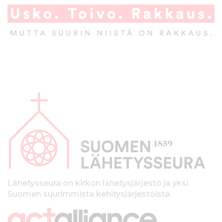
A
l
a
p
a
l
k
Lähetysseura on kirkon lähetysjärjestö ja yksi
Suomen suurimmista kehitysjärjestöistä.
k
i