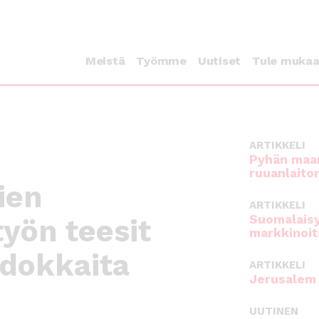
Meistä
Työmme
Uutiset
Tule muka
ARTIKKELI
Pyhän maan
ruuanlaito
ien
ARTIKKELI
Suomalaisy
työn teesit
markkinoit
hdokkaita
ARTIKKELI
Jerusalem 
UUTINEN