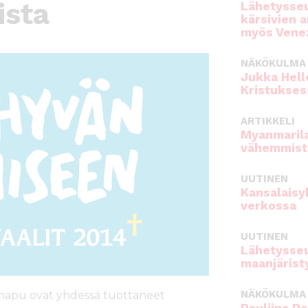
ista
Lähetysseu
kärsivien 
myös Venez
NÄKÖKULMA
Jukka Hell
Kristukses
ARTIKKELI
Myanmarila
vähemmist
UUTINEN
Kansalaisy
verkossa
UUTINEN
Lähetysseu
maanjärist
NÄKÖKULMA
napu ovat yhdessä tuottaneet