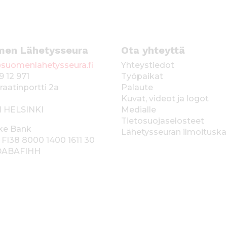
men Lähetysseura
Ota yhteyttä
suomenlahetysseura.fi
Yhteystiedot
9 12 971
Työpaikat
raatinportti 2a
Palaute
Kuvat, videot ja logot
1 HELSINKI
Medialle
Tietosuojaselosteet
ke Bank
Lähetysseuran ilmoitusk
 FI38 8000 1400 1611 30
 DABAFIHH