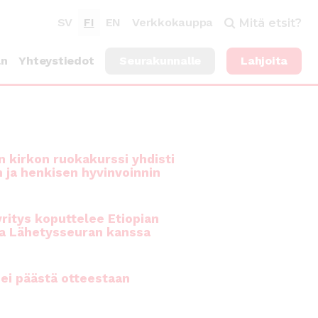
SV
FI
EN
Verkkokauppa
Mitä etsit?
an
Yhteystiedot
Seurakunnalle
Lahjoita
 kirkon ruokakurssi yhdisti
n ja henkisen hyvinvoinnin
ritys koputtelee Etiopian
a Lähetysseuran kanssa
ei päästä otteestaan