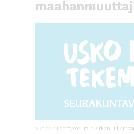
ö
maahanmuuttaj
n
Suomen Lähetysseura ja Kirkon Ulkomaa