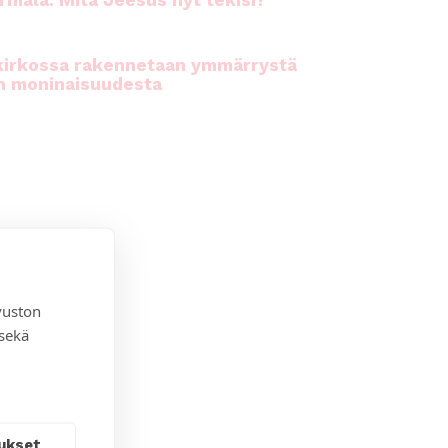
rhiala: Mitä Jeesus nyt tekisi?
kirkossa rakennetaan ymmärrystä
n moninaisuudesta
vuston
 sekä
ukset