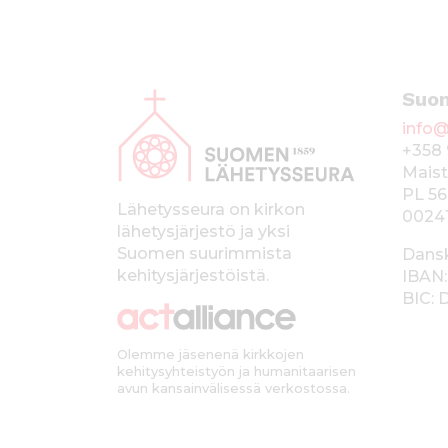
A
Suo
l
info@
a
+358 
p
Maist
PL 56
a
Lähetysseura on kirkon
0024
lähetysjärjestö ja yksi
l
Suomen suurimmista
Dans
k
kehitysjärjestöistä.
IBAN:
BIC:
k
i
Olemme jäsenenä kirkkojen
kehitysyhteistyön ja humanitaarisen
avun kansainvälisessä verkostossa.