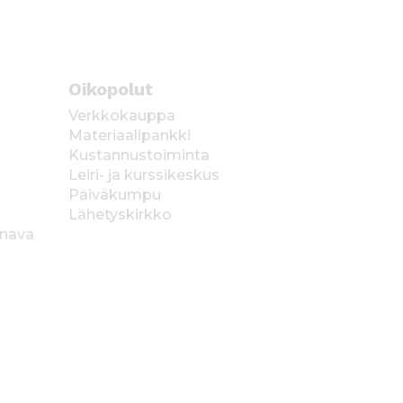
Oikopolut
Verkkokauppa
Materiaalipankki
Kustannustoiminta
Leiri- ja kurssikeskus
Päiväkumpu
Lähetyskirkko
anava