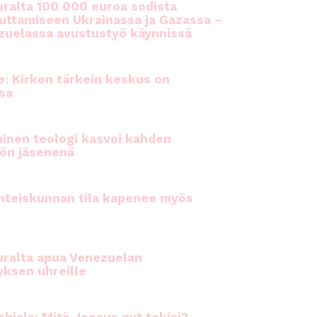
ralta 100 000 euroa sodista
auttamiseen Ukrainassa ja Gazassa –
uelassa avustustyö käynnissä
e: Kirkon tärkein keskus on
sa
inen teologi kasvoi kahden
ön jäsenenä
hteiskunnan tila kapenee myös
ralta apua Venezuelan
yksen uhreille