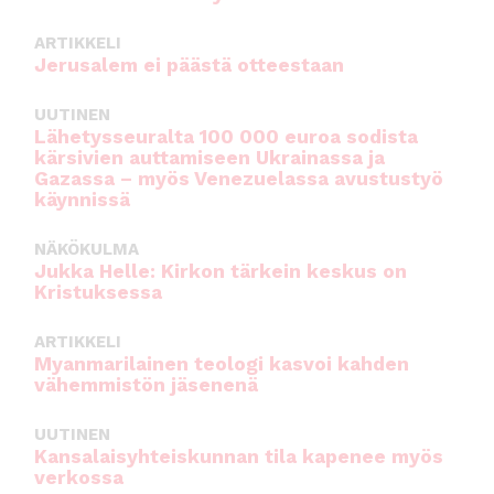
ARTIKKELI
Jerusalem ei päästä otteestaan
UUTINEN
Lähetysseuralta 100 000 euroa sodista
kärsivien auttamiseen Ukrainassa ja
Gazassa – myös Venezuelassa avustustyö
käynnissä
NÄKÖKULMA
Jukka Helle: Kirkon tärkein keskus on
Kristuksessa
ARTIKKELI
Myanmarilainen teologi kasvoi kahden
vähemmistön jäsenenä
UUTINEN
Kansalaisyhteiskunnan tila kapenee myös
verkossa