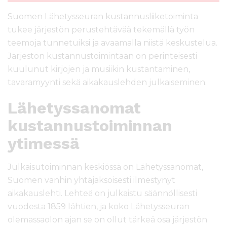
Suomen Lähetysseuran kustannusliiketoiminta
tukee järjestön perustehtävää tekemällä työn
teemoja tunnetuiksi ja avaamalla niistä keskustelua.
Järjestön kustannustoimintaan on perinteisesti
kuulunut kirjojen ja musiikin kustantaminen,
tavaramyynti sekä aikakauslehden julkaiseminen.
Lähetyssanomat
kustannustoiminnan
ytimessä
Julkaisutoiminnan keskiössä on Lähetyssanomat,
Suomen vanhin yhtäjaksoisesti ilmestynyt
aikakauslehti. Lehteä on julkaistu säännöllisesti
vuodesta 1859 lähtien, ja koko Lähetysseuran
olemassaolon ajan se on ollut tärkeä osa järjestön