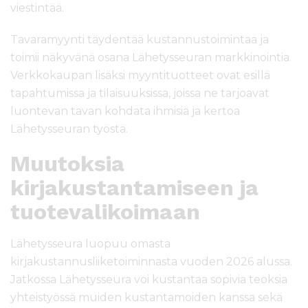
viestintää.
Tavaramyynti täydentää kustannustoimintaa ja
toimii näkyvänä osana Lähetysseuran markkinointia.
Verkkokaupan lisäksi myyntituotteet ovat esillä
tapahtumissa ja tilaisuuksissa, joissa ne tarjoavat
luontevan tavan kohdata ihmisiä ja kertoa
Lähetysseuran työstä.
Muutoksia
kirjakustantamiseen ja
tuotevalikoimaan
Lähetysseura luopuu omasta
kirjakustannusliiketoiminnasta vuoden 2026 alussa.
Jatkossa Lähetysseura voi kustantaa sopivia teoksia
yhteistyössä muiden kustantamoiden kanssa sekä