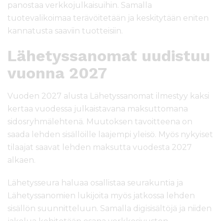
panostaa verkkojulkaisuihin. Samalla
tuotevalikoimaa terävöitetään ja keskitytään eniten
kannatusta saaviin tuotteisiin.
Lähetyssanomat uudistuu
vuonna 2027
Vuoden 2027 alusta Lähetyssanomat ilmestyy kaksi
kertaa vuodessa julkaistavana maksuttomana
sidosryhmälehtenä. Muutoksen tavoitteena on
saada lehden sisällöille laajempi yleisö. Myös nykyiset
tilaajat saavat lehden maksutta vuodesta 2027
alkaen.
Lähetysseura haluaa osallistaa seurakuntia ja
Lähetyssanomien lukijoita myös jatkossa lehden
sisällön suunnitteluun. Samalla digisisältöjä ja niiden