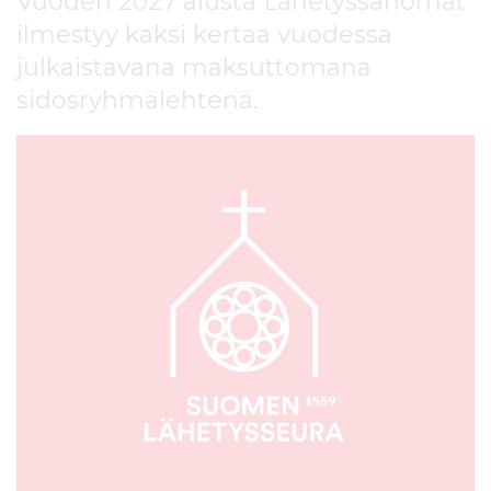
Vuoden 2027 alusta Lähetyssanomat
l
ilmestyy kaksi kertaa vuodessa
t
ö
julkaistavana maksuttomana
ö
sidosryhmälehtenä.
n