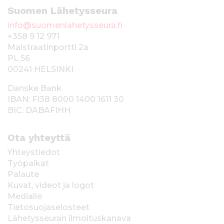
Suomen Lähetysseura
info@suomenlahetysseura.fi
+358 9 12 971
Maistraatinportti 2a
PL 56
00241 HELSINKI
Danske Bank
IBAN: FI38 8000 1400 1611 30
BIC: DABAFIHH
Ota yhteyttä
Yhteystiedot
Työpaikat
Palaute
Kuvat, videot ja logot
Medialle
Tietosuojaselosteet
Lähetysseuran ilmoituskanava