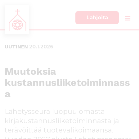
Lahjoita
S
S
i
i
i
i
UUTINEN
20.1.2026
r
r
r
r
y
y
s
a
Muutoksia
u
l
kustannusliiketoiminnass
o
a
r
p
a
a
a
a
l
n
k
Lähetysseura luopuu omasta
s
k
kirjakustannusliiketoiminnasta ja
i
i
s
i
terävöittää tuotevalikoimaansa.
ä
n