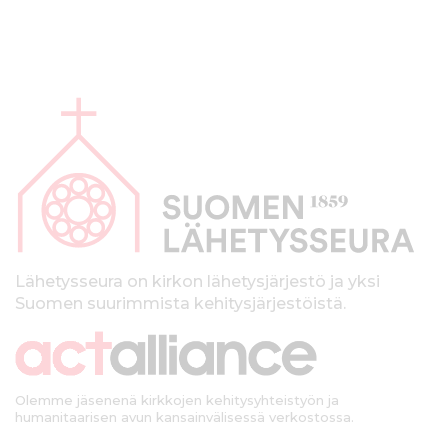
A
l
a
p
a
l
k
Lähetysseura on kirkon lähetysjärjestö ja yksi
Suomen suurimmista kehitysjärjestöistä.
k
i
Olemme jäsenenä kirkkojen kehitysyhteistyön ja
humanitaarisen avun kansainvälisessä verkostossa.