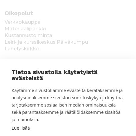
Oikopolut
Verkkokauppa
Materiaalipankki
Kustannustoiminta
Leiri- ja kurssikeskus Päiväkumpu
Lähetyskirkko
Tietoa sivustolla käytetyistä
evästeistä
T
Keräysluvat:
Manner-Suomi RA/2020/1538,
Käytämme sivustollamme evästeitä kerätäksemme ja
voimassa toistaiseksi 1.1.2021 alkaen, myönnetty
i
analysoidaksemme sivuston suorituskykyä ja käyttöä,
1.12.2020, Poliisihallitus. Ahvenanmaa ÅLR
tarjotaksemme sosiaalisen median ominaisuuksia
e
2025/5437, voimassa 1.1.–31.12.2026, myönnetty
28.8.2025 Ahvenanmaan maakuntahallitus. Kerätyt
sekä parantaaksemme ja räätälöidäksemme sisältöä
d
varat käytetään Suomen Lähetysseuran
ja mainoksia.
ulkomaantyöhön. Lahjoittajan tiedot tallennetaan
o
Lue lisää
Suomen Lähetysseuran yhteystietorekisteriin. Lue