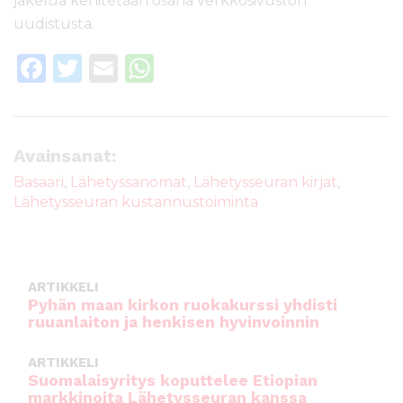
jakelua kehitetään osana verkkosivuston
uudistusta.
F
T
E
W
a
w
m
h
c
it
ai
a
e
te
l
ts
Avainsanat:
b
r
A
Basaari
,
Lähetyssanomat
,
Lähetysseuran kirjat
,
Lähetysseuran kustannustoiminta
o
p
o
p
k
ARTIKKELI
Pyhän maan kirkon ruokakurssi yhdisti
ruuanlaiton ja henkisen hyvinvoinnin
ARTIKKELI
Suomalaisyritys koputtelee Etiopian
markkinoita Lähetysseuran kanssa