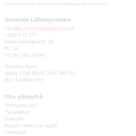
humanitaarisen avun kansainvälisessä verkostossa.
Suomen Lähetysseura
info@suomenlahetysseura.fi
+358 9 12 971
Maistraatinportti 2a
PL 56
00241 HELSINKI
Danske Bank
IBAN: FI38 8000 1400 1611 30
BIC: DABAFIHH
Ota yhteyttä
Yhteystiedot
Työpaikat
Palaute
Kuvat, videot ja logot
Medialle