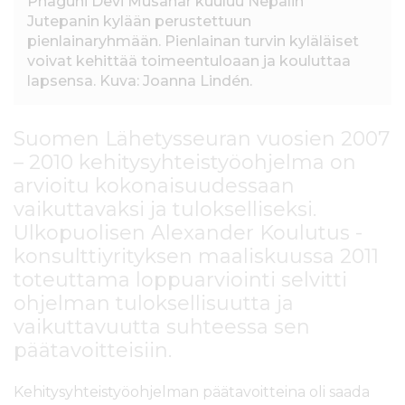
Phaguni Devi Musahar kuuluu Nepalin
Jutepanin kylään perustettuun
pienlainaryhmään. Pienlainan turvin kyläläiset
voivat kehittää toimeentuloaan ja kouluttaa
lapsensa. Kuva: Joanna Lindén.
Suomen Lähetysseuran vuosien 2007
– 2010 kehitysyhteistyöohjelma on
arvioitu kokonaisuudessaan
vaikuttavaksi ja tulokselliseksi.
Ulkopuolisen Alexander Koulutus -
konsulttiyrityksen maaliskuussa 2011
toteuttama loppuarviointi selvitti
ohjelman tuloksellisuutta ja
vaikuttavuutta suhteessa sen
päätavoitteisiin.
Kehitysyhteistyöohjelman päätavoitteina oli saada