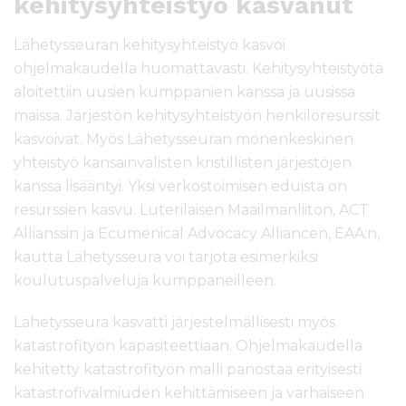
kehitysyhteistyö kasvanut
Lähetysseuran kehitysyhteistyö kasvoi
ohjelmakaudella huomattavasti. Kehitysyhteistyötä
aloitettiin uusien kumppanien kanssa ja uusissa
maissa. Järjestön kehitysyhteistyön henkilöresurssit
kasvoivat. Myös Lähetysseuran monenkeskinen
yhteistyö kansainvälisten kristillisten järjestöjen
kanssa lisääntyi. Yksi verkostoimisen eduista on
resurssien kasvu. Luterilaisen Maailmanliiton, ACT
Allianssin ja Ecumenical Advocacy Alliancen, EAA:n,
kautta Lähetysseura voi tarjota esimerkiksi
koulutuspalveluja kumppaneilleen.
Lähetysseura kasvatti järjestelmällisesti myös
katastrofityön kapasiteettiaan. Ohjelmakaudella
kehitetty katastrofityön malli panostaa erityisesti
katastrofivalmiuden kehittämiseen ja varhaiseen