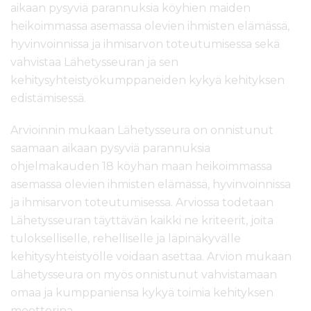
aikaan pysyviä parannuksia köyhien maiden
heikoimmassa asemassa olevien ihmisten elämässä,
hyvinvoinnissa ja ihmisarvon toteutumisessa sekä
vahvistaa Lähetysseuran ja sen
kehitysyhteistyökumppaneiden kykyä kehityksen
edistämisessä.
Arvioinnin mukaan Lähetysseura on onnistunut
saamaan aikaan pysyviä parannuksia
ohjelmakauden 18 köyhän maan heikoimmassa
asemassa olevien ihmisten elämässä, hyvinvoinnissa
ja ihmisarvon toteutumisessa. Arviossa todetaan
Lähetysseuran täyttävän kaikki ne kriteerit, joita
tulokselliselle, rehelliselle ja läpinäkyvälle
kehitysyhteistyölle voidaan asettaa. Arvion mukaan
Lähetysseura on myös onnistunut vahvistamaan
omaa ja kumppaniensa kykyä toimia kehityksen
moottorina.