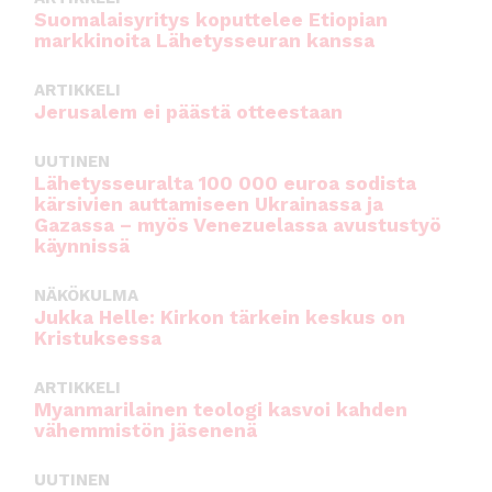
Suomalaisyritys koputtelee Etiopian
markkinoita Lähetysseuran kanssa
ARTIKKELI
Jerusalem ei päästä otteestaan
UUTINEN
Lähetysseuralta 100 000 euroa sodista
kärsivien auttamiseen Ukrainassa ja
Gazassa – myös Venezuelassa avustustyö
käynnissä
NÄKÖKULMA
Jukka Helle: Kirkon tärkein keskus on
Kristuksessa
ARTIKKELI
Myanmarilainen teologi kasvoi kahden
vähemmistön jäsenenä
UUTINEN