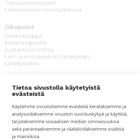
Tietosuojaselosteet
Lähetysseuran ilmoituskanava
Oikopolut
Verkkokauppa
Materiaalipankki
Kustannustoiminta
Leiri- ja kurssikeskus Päiväkumpu
Lähetyskirkko
Tietoa sivustolla käytetyistä
evästeistä
T
Keräysluvat:
Manner-Suomi RA/2020/1538,
Käytämme sivustollamme evästeitä kerätäksemme ja
voimassa toistaiseksi 1.1.2021 alkaen, myönnetty
i
analysoidaksemme sivuston suorituskykyä ja käyttöä,
1.12.2020, Poliisihallitus. Ahvenanmaa ÅLR
tarjotaksemme sosiaalisen median ominaisuuksia
e
2025/5437, voimassa 1.1.–31.12.2026, myönnetty
28.8.2025 Ahvenanmaan maakuntahallitus. Kerätyt
sekä parantaaksemme ja räätälöidäksemme sisältöä
d
varat käytetään Suomen Lähetysseuran
ja mainoksia.