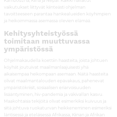
Kambodzha, Kiina ja Nepal. Kaikki havaitut
vaikutukset liittyvät kiinteästi ohjelman
tavoitteeseen parantaa hankealueiden köyhimpien
ja heikoimmassa asemassa olevien elämää.
Kehitysyhteistyössä
toimitaan muuttuvassa
ympäristössä
Ohjelmakaudella koettiin haasteita, joista johtuen
köyhät joutuivat maailmanlaajuisesti yhä
aikaisempaa heikompaan asemaan. Näitä haasteita
olivat maailmantalouden epävakaus, pahenevat
ympäristökriisit, sosiaalisen eriarvoisuuden
lisääntyminen, hiv-pandemia ja väkivallan kasvu.
Maakohtaisia tekijöitä olivat esimerkiksi kuivuus ja
siitä johtuva ruokaturvan heikkeneminen esimeriksi
läntisessä ja eteläisessä Afrikassa, Kiinan ja Afrikan