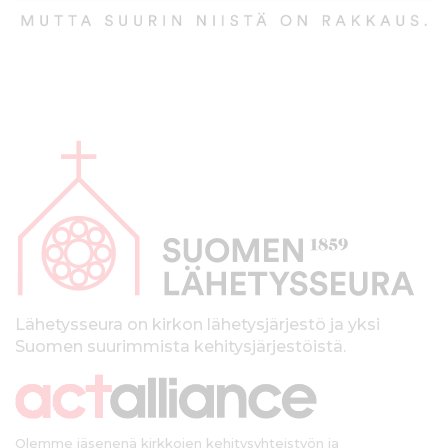
A
l
a
p
a
l
k
Lähetysseura on kirkon lähetysjärjestö ja yksi
Suomen suurimmista kehitysjärjestöistä.
k
i
Olemme jäsenenä kirkkojen kehitysyhteistyön ja