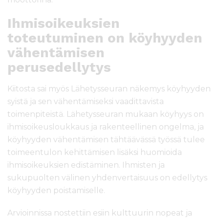
Ihmisoikeuksien
toteutuminen on köyhyyden
vähentämisen
perusedellytys
Kiitosta sai myös Lähetysseuran näkemys köyhyyden
syistä ja sen vähentämiseksi vaadittavista
toimenpiteistä. Lähetysseuran mukaan köyhyys on
ihmisoikeusloukkaus ja rakenteellinen ongelma, ja
köyhyyden vähentämisen tähtäävässä työssä tulee
toimeentulon kehittämisen lisäksi huomioida
ihmisoikeuksien edistäminen. Ihmisten ja
sukupuolten välinen yhdenvertaisuus on edellytys
köyhyyden poistamiselle.
Arvioinnissa nostettiin esiin kulttuurin nopeat ja