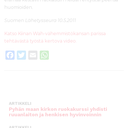
huomioiden.
Suomen Lähetysseura 10.5.2011
Katso Kiinan Wah-vähemmistökansan parissa
tehtävästä työstä kertova video.
F
T
E
W
a
w
m
h
c
it
ai
a
e
te
l
ts
b
r
A
o
p
ARTIKKELI
o
p
Pyhän maan kirkon ruokakurssi yhdisti
ruuanlaiton ja henkisen hyvinvoinnin
k
ARTIKKELI