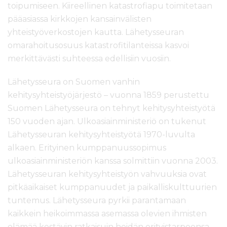
toipumiseen. Kiireellinen katastrofiapu toimitetaan
pääasiassa kirkkojen kansainvälisten
yhteistyöverkostojen kautta. Lähetysseuran
omarahoitusosuus katastrofitilanteissa kasvoi
merkittävästi suhteessa edellisiin vuosiin.
Lähetysseura on Suomen vanhin
kehitysyhteistyöjärjestö – vuonna 1859 perustettu
Suomen Lähetysseura on tehnyt kehitysyhteistyötä
150 vuoden ajan. Ulkoasiainministeriö on tukenut
Lähetysseuran kehitysyhteistyötä 1970-luvulta
alkaen. Erityinen kumppanuussopimus
ulkoasiainministeriön kanssa solmittiin vuonna 2003.
Lähetysseuran kehitysyhteistyön vahvuuksia ovat
pitkäaikaiset kumppanuudet ja paikalliskulttuurien
tuntemus. Lähetysseura pyrkii parantamaan
kaikkein heikoimmassa asemassa olevien ihmisten
elämää kestävin ratkaisuin heidän erityistarpeensa