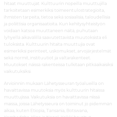
hitaat muuttujat. Kulttuurin nopeilla muuttujilla
tarkoitetaan esimerkiksi toimeentulostrategioita,
ihmisten tarpeita, tietoa sekä sosiaalisia, taloudellisia
ja poliittisia organisaatioita. Kun kehitysyhteistyön
voidaan katsoa muuttaneen näitä, puhutaan
lyhyellä aikavälillä saavutettavista muutoksista eli
tuloksista. Kulttuurin hitaita muuttujia ovat
esimerkiksi perinteet, uskomukset, arvojärjestelmät
sekä normit, instituutiot ja valtarakenteet.
Muutokset näissä rakenteissa tulkitaan pitkäaikaisiksi
vaikutuksiksi.
Arvioinnin mukaan Lähetysseuran työalueilla on
havaittavissa muutoksia myös kulttuurin hitaissa
muuttujissa. Vaikutuksia on havaittavissa niissä
maissa, joissa Lähetysseura on toiminut jo pidemmän
aikaa, kuten Etiopia, Tansania, Botswana,