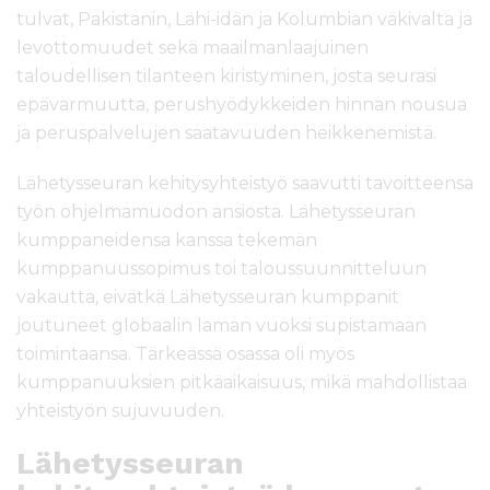
tulvat, Pakistanin, Lähi-idän ja Kolumbian väkivalta ja
levottomuudet sekä maailmanlaajuinen
taloudellisen tilanteen kiristyminen, josta seurasi
epävarmuutta, perushyödykkeiden hinnan nousua
ja peruspalvelujen saatavuuden heikkenemistä.
Lähetysseuran kehitysyhteistyö saavutti tavoitteensa
työn ohjelmamuodon ansiosta. Lähetysseuran
kumppaneidensa kanssa tekemän
kumppanuussopimus toi taloussuunnitteluun
vakautta, eivätkä Lähetysseuran kumppanit
joutuneet globaalin laman vuoksi supistamaan
toimintaansa. Tärkeässä osassa oli myös
kumppanuuksien pitkäaikaisuus, mikä mahdollistaa
yhteistyön sujuvuuden.
Lähetysseuran