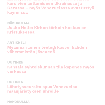
kärsivien auttamiseen Ukrainassa ja
Gazassa – myös Venezuelassa avustustyö
käynnissä
NÄKÖKULMA
Jukka Helle: Kirkon tärkein keskus on
Kristuksessa
ARTIKKELI
Myanmarilainen teologi kasvoi kahden
vähemmistön jäsenenä
UUTINEN
Kansalaisyhteiskunnan tila kapenee myös
verkossa
UUTINEN
Lähetysseuralta apua Venezuelan
maanjäristyksen uhreille
NÄKÖKULMA