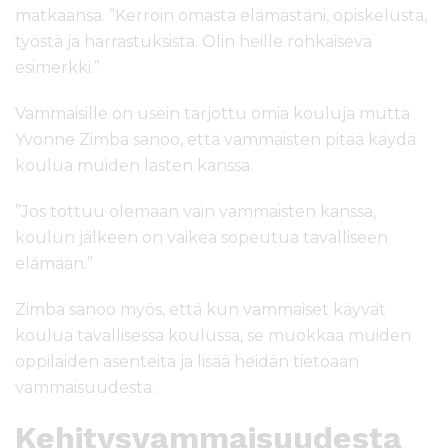
matkaansa. ”Kerroin omasta elämästäni, opiskelusta,
työstä ja harrastuksista. Olin heille rohkaiseva
esimerkki.”
Vammaisille on usein tarjottu omia kouluja mutta
Yvonne Zimba sanoo, että vammaisten pitää käydä
koulua muiden lasten kanssa.
”Jos tottuu olemaan vain vammaisten kanssa,
koulun jälkeen on vaikea sopeutua tavalliseen
elämään.”
Zimba sanoo myös, että kun vammaiset käyvät
koulua tavallisessa koulussa, se muokkaa muiden
oppilaiden asenteita ja lisää heidän tietoaan
vammaisuudesta.
Kehitysvammaisuudesta