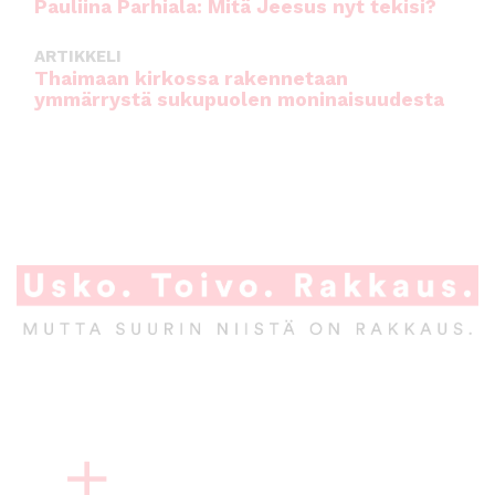
Pauliina Parhiala: Mitä Jeesus nyt tekisi?
ARTIKKELI
Thaimaan kirkossa rakennetaan
ymmärrystä sukupuolen moninaisuudesta
A
l