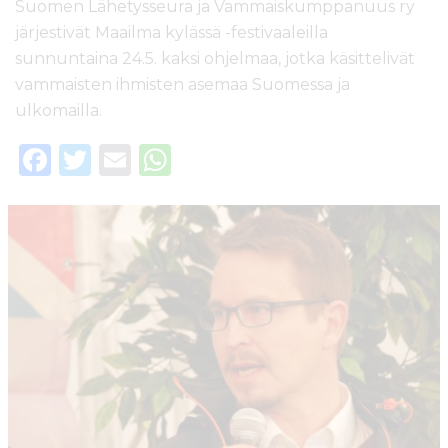
Suomen Lähetysseura ja Vammaiskumppanuus ry
järjestivät Maailma kylässä -festivaaleilla
sunnuntaina 24.5. kaksi ohjelmaa, jotka käsittelivät
vammaisten ihmisten asemaa Suomessa ja
ulkomailla.
F
T
E
W
a
w
m
h
c
it
ai
a
e
te
l
ts
b
r
A
o
p
o
p
k