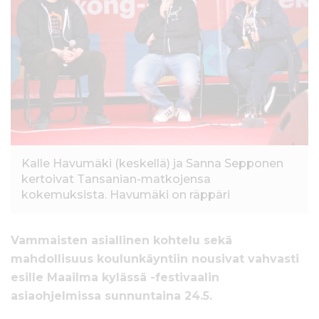
l
t
ö
ö
n
Kalle Havumäki (keskellä) ja Sanna Sepponen
kertoivat Tansanian-matkojensa
kokemuksista. Havumäki on räppäri
Vammaisten asiallinen kohtelu sekä
mahdollisuus koulunkäyntiin nousivat vahvasti
esille Maailma kylässä -festivaalin
asiaohjelmissa sunnuntaina 24.5.