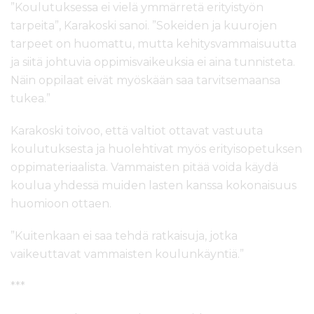
”Koulutuksessa ei vielä ymmärretä erityistyön
tarpeita”, Karakoski sanoi. ”Sokeiden ja kuurojen
tarpeet on huomattu, mutta kehitysvammaisuutta
ja siitä johtuvia oppimisvaikeuksia ei aina tunnisteta.
Näin oppilaat eivät myöskään saa tarvitsemaansa
tukea.”
Karakoski toivoo, että valtiot ottavat vastuuta
koulutuksesta ja huolehtivat myös erityisopetuksen
oppimateriaalista. Vammaisten pitää voida käydä
koulua yhdessä muiden lasten kanssa kokonaisuus
huomioon ottaen.
”Kuitenkaan ei saa tehdä ratkaisuja, jotka
vaikeuttavat vammaisten koulunkäyntiä.”
***