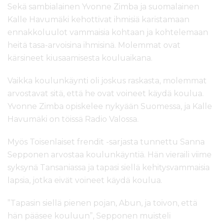
Sekä sambialainen Yvonne Zimba ja suomalainen
Kalle Havumäki kehottivat ihmisiä karistamaan
ennakkoluulot vammaisia kohtaan ja kohtelemaan
heitä tasa-arvoisina ihmisinä. Molemmat ovat
kärsineet kiusaamisesta kouluaikana.
Vaikka koulunkäynti oli joskus raskasta, molemmat
arvostavat sitä, että he ovat voineet käydä koulua.
Yvonne Zimba opiskelee nykyään Suomessa, ja Kalle
Havumäki on töissä Radio Valossa.
Myös Toisenlaiset frendit -sarjasta tunnettu Sanna
Sepponen arvostaa koulunkäyntiä. Hän vieraili viime
syksynä Tansaniassa ja tapasi siellä kehitysvammaisia
lapsia, jotka eivät voineet käydä koulua.
”Tapasin siellä pienen pojan, Abun, ja toivon, että
hän pääsee kouluun”, Sepponen muisteli