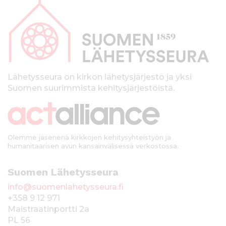
a
p
a
l
k
Lähetysseura on kirkon lähetysjärjestö ja yksi
Suomen suurimmista kehitysjärjestöistä.
k
i
Olemme jäsenenä kirkkojen kehitysyhteistyön ja
humanitaarisen avun kansainvälisessä verkostossa.
Suomen Lähetysseura
info@suomenlahetysseura.fi
+358 9 12 971
Maistraatinportti 2a
PL 56