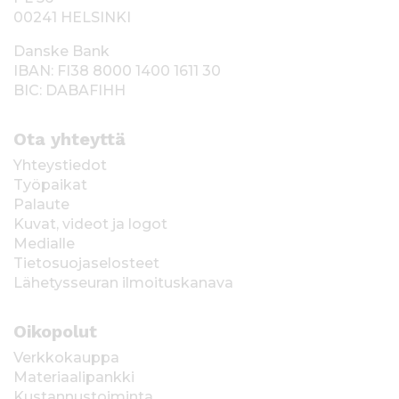
00241 HELSINKI
Danske Bank
IBAN: FI38 8000 1400 1611 30
BIC: DABAFIHH
Ota yhteyttä
Yhteystiedot
Työpaikat
Palaute
Kuvat, videot ja logot
Medialle
Tietosuojaselosteet
Lähetysseuran ilmoituskanava
Oikopolut
Verkkokauppa
Materiaalipankki
Kustannustoiminta