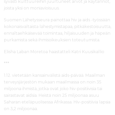
syvästi kulttuureihin juurtuneet arvot ja käytännöt,
joista yksi on moniavioisuus.
Suomen Lähetysseura painottaa hiv ja aids -työssään
kokonaisvaltaista lähestymistapaa, pitkäkestoisuutta,
ennaltaehkäisevää toimintaa, hiljaisuuden ja häpeän
purkamista sekä ihmisoikeuksien toteutumista.
Elisha Laban Moretoa haastatteli Katri Kuusikallio
***
1.12. vietetään kansainvälistä aids-päivää. Maailman
terveysjärjestön mukaan maailmassa on noin 35
miljoona ihmistä, jotka ovat joko hiv-positiivisia tai
sairastavat aidsia. Heistä noin 25 miljoonaa asuu
Saharan eteläpuolisessa Afrikassa. Hiv-positiivia lapsia
on 3,2 miljoonaa.