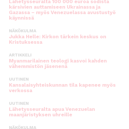
Lähetysseuralta 100 000 euroa sodista
kärsivien auttamiseen Ukrainassa ja
Gazassa – myös Venezuelassa avustustyö
käynnissä
NÄKÖKULMA
Jukka Helle: Kirkon tärkein keskus on
Kristuksessa
ARTIKKELI
Myanmarilainen teologi kasvoi kahden
vähemmistön jäsenenä
UUTINEN
Kansalaisyhteiskunnan tila kapenee myös
verkossa
UUTINEN
Lähetysseuralta apua Venezuelan
maanjäristyksen uhreille
NÄKÖKULMA