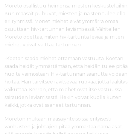
Moreto osallistuu heimonsa miesten keskusteluihin.
Kun maasait puhuvat, miesten ja naisten tulee olla
eri ryhmissä. Monet miehet eivät ymmärrä omaa
osuuttaan hiv-tartunnan leviämisessä. Vähitellen
Moreto opettaa, miten hiv-tartunta leviää ja miten
miehet voivat välttää tartunnan.
-Koetan saada miehet ottamaan vastuuta. Koetan
saada heidät ymmärtämään, että heidän tulee pitää
huolta vaimostaan. Hiv-tartunnan saanutta voidaan
hoitaa. Hän tarvitsee ravitsevaa ruokaa, jotta lääkitys
vaikuttaa. Kerron, että miehet ovat itse vastuussa
sairauden leviämisestä. Hekin voivat kuolla kuten
kaikki, jotka ovat saaneet tartunnan.
Moreton mukaan maasaiyhteisöissä erityisesti
vanhusten ja johtajien pitää ymmärtää nämä asiat,