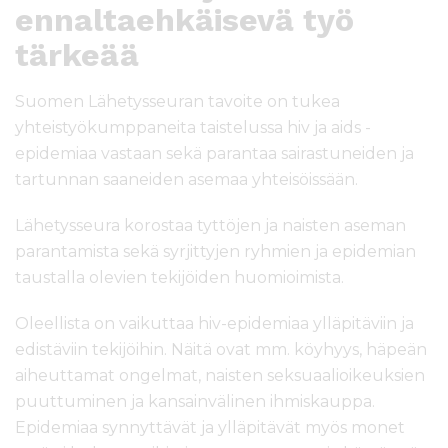
ennaltaehkäisevä työ
tärkeää
Suomen Lähetysseuran tavoite on tukea
yhteistyökumppaneita taistelussa hiv ja aids -
epidemiaa vastaan sekä parantaa sairastuneiden ja
tartunnan saaneiden asemaa yhteisöissään.
Lähetysseura korostaa tyttöjen ja naisten aseman
parantamista sekä syrjittyjen ryhmien ja epidemian
taustalla olevien tekijöiden huomioimista.
Oleellista on vaikuttaa hiv-epidemiaa ylläpitäviin ja
edistäviin tekijöihin. Näitä ovat mm. köyhyys, häpeän
aiheuttamat ongelmat, naisten seksuaalioikeuksien
puuttuminen ja kansainvälinen ihmiskauppa.
Epidemiaa synnyttävät ja ylläpitävät myös monet