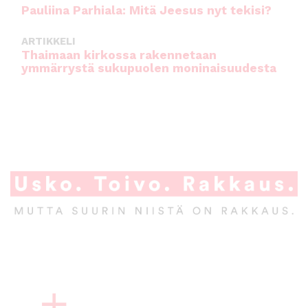
Pauliina Parhiala: Mitä Jeesus nyt tekisi?
ARTIKKELI
Thaimaan kirkossa rakennetaan
ymmärrystä sukupuolen moninaisuudesta
A
l