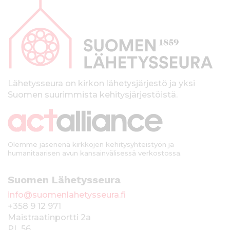
a
p
a
l
k
Lähetysseura on kirkon lähetysjärjestö ja yksi
Suomen suurimmista kehitysjärjestöistä.
k
i
Olemme jäsenenä kirkkojen kehitysyhteistyön ja
humanitaarisen avun kansainvälisessä verkostossa.
Suomen Lähetysseura
info@suomenlahetysseura.fi
+358 9 12 971
Maistraatinportti 2a
PL 56