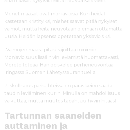
sillä maasait kysyvät heiltä neuvoa kaikkeen.
Monet maasait ovat moniavioisia. Kun heidät
kastetaan kristityiksi, miehet saavat pitää nykyiset
vaimot, mutta heitä neuvotaan olemaan ottamatta
uusia. Heidän lapsensa opetetaan yksiavioisiksi.
-Vaimojen määrä pitäisi rajoittaa minimiin.
Moniavioisuus lisää hivin leviämistä huomattavasti,
Moreto toteaa. Hän opiskelee perheneuvontaa
Iringassa Suomen Lähetysseuran tuella.
-Uskollisuus parisuhteissa on paras keino saada
taudin leviäminen kuriin. Minulla on mahdollisuus
vaikuttaa, mutta muutos tapahtuu hyvin hitaasti.
Tartunnan saaneiden
auttaminen ja