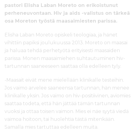
pastori Elisha Laban Moreto on erikoistunut
perheneuvontaan. Hiv ja aids -valistus on tärkeä
osa Moreton työstä maasaimiesten parissa.
Elisha Laban Moreto opiskeli teologiaa, ja hänet
vihittiin papiksi joulukuussa 2013. Moreto on maasai
ja haluaa tehdä perhetyötä erityisesti maasaiden
parissa. Monen maasaimiehen suhtautuminen hiv-
tartunnan saaneeseen saattaa olla edelleen tyly.
-Maasait eivät mene mielellään klinikalle testeihin.
Jos vaimo arvelee saaneensa tartunnan, hän menee
klinikalle yksin. Jos vaimo on hiv-positiivinen, aviomies
saattaa todeta, että hän jättää tämän tartunnan
vuoksi ja ottaa toisen vaimon. Mies ei näe syytä viedä
vaimoa hoitoon, tai huolehtia tästä mitenkään.
Samalla mies tartuttaa edelleen muita.