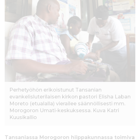
l
t
ö
ö
n
Perhetyöhön erikoistunut Tansanian
evankelisluterilaisen kirkon pastori Elisha Laban
Moreto (etualalla) vierailee säännöllisesti mm.
Morogoron Umati-keskuksessa. Kuva Katri
Kuusikallio
Tansaniassa Morogoron hiippakunnassa toimiva