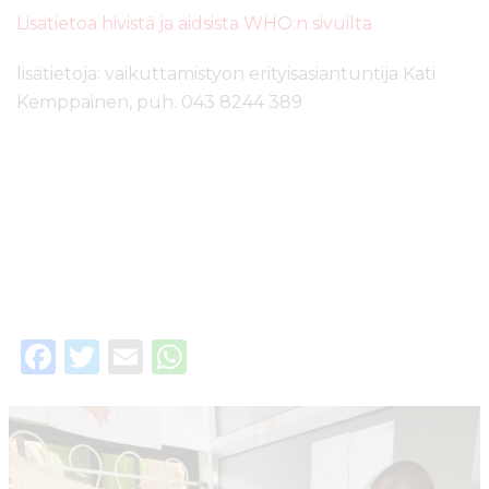
Lisätietoa hivistä ja aidsista WHO:n sivuilta
lisätietoja: vaikuttamistyön erityisasiantuntija Kati
Kemppainen, puh. 043 8244 389
F
T
E
W
a
w
m
h
c
it
ai
a
e
te
l
ts