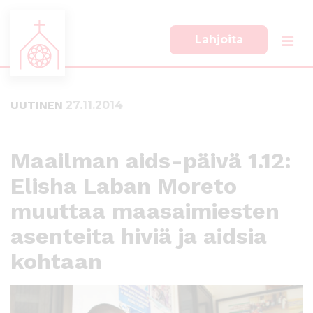
Lahjoita
S
S
i
i
i
i
UUTINEN
27.11.2014
r
r
r
r
y
y
s
a
Maailman aids-päivä 1.12:
u
l
Elisha Laban Moreto
o
a
r
p
muuttaa maasaimiesten
a
a
a
l
asenteita hiviä ja aidsia
n
k
kohtaan
s
k
i
i
s
i
ä
n