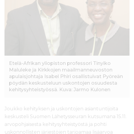
l
t
ö
ö
n
Etelä-Afrikan yliopiston professori Tinyiko
Maluleke ja Kirkkojen maailmanneuvoston
apulaisjohtaja Isabel Phiri osallistuivat Pyöreän
pöydän keskusteluun uskontojen osuudesta
kehitysyhteistyössä. Kuva: Jarmo Kulonen
Joukko kehityksen ja uskontojen asiantuntijoita
keskusteli Suomen Lähetysseuran kutsumana 15.11.
arvopohjaisesta kehitysyhteistyöstä ja pohti
uskonnollisten järjestöjen tarjoamaa lisäarvoa