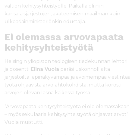
valtion kehitysyhteistyölle. Paikalla oli niin
kansalaisjärjestöjen, akateemisen maailman kuin
ulkoasiainministeriönkin edustajia.
Ei olemassa arvovapaata
kehitysyhteistyötä
Helsingin yliopiston teologisen tiedekunnan lehtori
ja dosentti
Elina Vuola
peräsi uskonnollisilta
järjestöiltä läpinäkyvämpää ja avoimempaa viestintää
työtä ohjaavista arvolähtökohdista, mutta korosti
arvojen olevan läsnä kaikessa työssä.
”Arvovapaata kehitysyhteistyötä ei ole olemassakaan
– myös sekulaaria kehitysyhteistyötä ohjaavat arvot”,
Vuola muistutti.