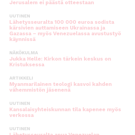
Jerusalem ei päästä otteestaan
UUTINEN
Lähetysseuralta 100 000 euroa sodista
kärsivien auttamiseen Ukrainassa ja
Gazassa – myös Venezuelassa avustustyö
käynnissä
NÄKÖKULMA
Jukka Helle: Kirkon tärkein keskus on
Kristuksessa
ARTIKKELI
Myanmarilainen teologi kasvoi kahden
vähemmistön jäsenenä
UUTINEN
Kansalaisyhteiskunnan tila kapenee myös
verkossa
UUTINEN
Lähetysseuralta apua Venezuelan