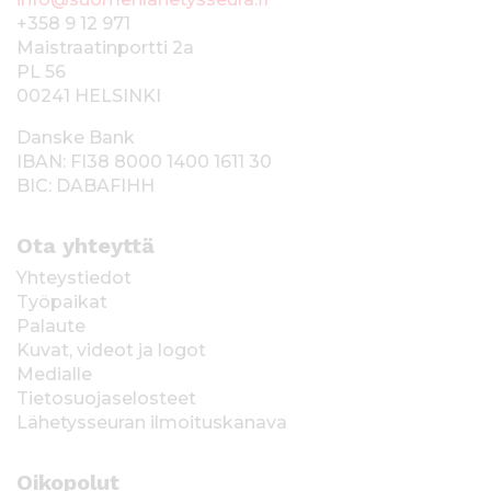
+358 9 12 971
Maistraatinportti 2a
PL 56
00241 HELSINKI
Danske Bank
IBAN: FI38 8000 1400 1611 30
BIC: DABAFIHH
Ota yhteyttä
Yhteystiedot
Työpaikat
Palaute
Kuvat, videot ja logot
Medialle
Tietosuojaselosteet
Lähetysseuran ilmoituskanava
Oikopolut