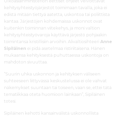
Ulkoasiainministeriön eettiset ohjeet velvoittavat
kehitysyhteistyöjärjestöt toimimaan tavalla, joka ei
edistä mitään tiettyä aatetta, uskontoa tai poliittista
kantaa. Järjestöjen kohdemaissa uskonnot ovat
kuitenkin toiminnan viitekehys, ja moni valtion
kehitysyhteistyövaroja käyttävä järjestö pohjaakin
toimintansa kristillisiin arvoihin. Alivaltiosihteeri
Anne
Sipiläinen
ei pidä asetelmaa ristiriitaisena. Hänen
mukaansa kehityksestä puhuttaessa uskontoja on
mahdoton sivuuttaa.
”Suurin uhka uskonnon ja kehityksen väliseen
suhteeseen liittyvässä keskustelussa ei ole vahvat
näkemykset suuntaan tai toiseen, vaan se, ettei tätä
tematiikkaa oteta huomioon lainkaan”, Sipiläinen
totesi.
Sipiläinen kehotti kansainvälistä uskonnollista