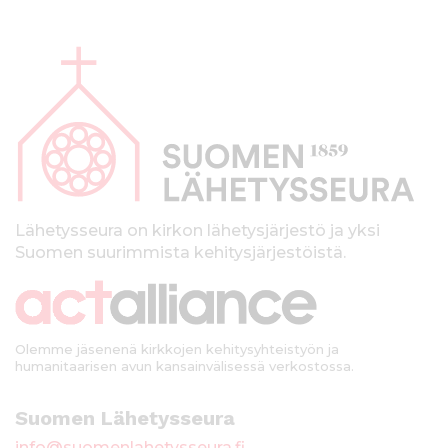
A
l
a
p
a
l
k
Lähetysseura on kirkon lähetysjärjestö ja yksi
Suomen suurimmista kehitysjärjestöistä.
k
i
Olemme jäsenenä kirkkojen kehitysyhteistyön ja
humanitaarisen avun kansainvälisessä verkostossa.
Suomen Lähetysseura
info@suomenlahetysseura.fi