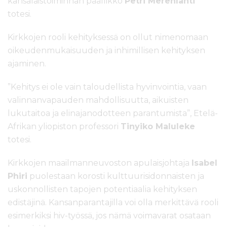
kansalaistoiminnan päällikkö
Petri Merenlahti
totesi.
Kirkkojen rooli kehityksessä on ollut nimenomaan
oikeudenmukaisuuden ja inhimillisen kehityksen
ajaminen.
”Kehitys ei ole vain taloudellista hyvinvointia, vaan
valinnanvapauden mahdollisuutta, aikuisten
lukutaitoa ja elinajanodotteen parantumista”, Etelä-
Afrikan yliopiston professori
Tinyiko Maluleke
totesi.
Kirkkojen maailmanneuvoston apulaisjohtaja
Isabel
Phiri
puolestaan korosti kulttuurisidonnaisten ja
uskonnollisten tapojen potentiaalia kehityksen
edistäjinä. Kansanparantajilla voi olla merkittävä rooli
esimerkiksi hiv-työssä, jos nämä voimavarat osataan