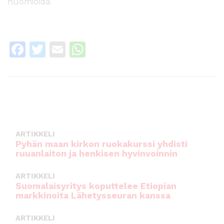
huomioida.
F
T
E
W
a
w
m
h
c
it
ai
a
e
te
l
ts
b
r
A
o
p
ARTIKKELI
o
p
Pyhän maan kirkon ruokakurssi yhdisti
ruuanlaiton ja henkisen hyvinvoinnin
k
ARTIKKELI
Suomalaisyritys koputtelee Etiopian
markkinoita Lähetysseuran kanssa
ARTIKKELI