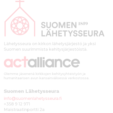
l
a
p
a
l
k
Lähetysseura on kirkon lähetysjärjestö ja yksi
Suomen suurimmista kehitysjärjestöistä.
k
i
Olemme jäsenenä kirkkojen kehitysyhteistyön ja
humanitaarisen avun kansainvälisessä verkostossa.
Suomen Lähetysseura
info@suomenlahetysseura.fi
+358 9 12 971
Maistraatinportti 2a