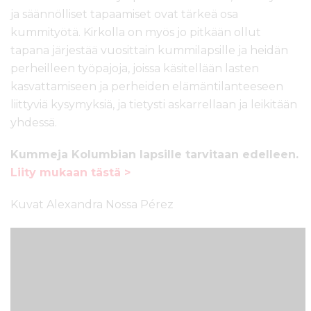
ja säännölliset tapaamiset ovat tärkeä osa
kummityötä. Kirkolla on myös jo pitkään ollut
tapana järjestää vuosittain kummilapsille ja heidän
perheilleen työpajoja, joissa käsitellään lasten
kasvattamiseen ja perheiden elämäntilanteeseen
liittyviä kysymyksiä, ja tietysti askarrellaan ja leikitään
yhdessä.
Kummeja Kolumbian lapsille tarvitaan edelleen.
Liity mukaan tästä >
Kuvat Alexandra Nossa Pérez