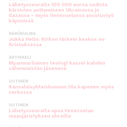
Lähetysseuralta 100 000 euroa sodista
kärsivien auttamiseen Ukrainassa ja
Gazassa – myös Venezuelassa avustustyö
käynnissä
NÄKÖKULMA
Jukka Helle: Kirkon tärkein keskus on
Kristuksessa
ARTIKKELI
Myanmarilainen teologi kasvoi kahden
vähemmistön jäsenenä
UUTINEN
Kansalaisyhteiskunnan tila kapenee myös
verkossa
UUTINEN
Lähetysseuralta apua Venezuelan
maanjäristyksen uhreille