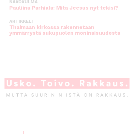
NÄKÖKULMA
Pauliina Parhiala: Mitä Jeesus nyt tekisi?
ARTIKKELI
Thaimaan kirkossa rakennetaan
ymmärrystä sukupuolen moninaisuudesta
A