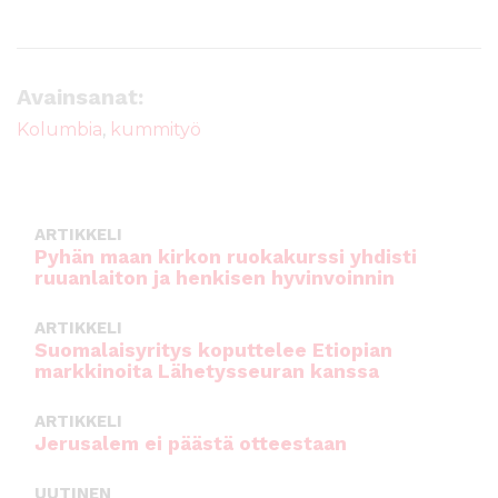
Avainsanat:
Kolumbia
,
kummityö
ARTIKKELI
Pyhän maan kirkon ruokakurssi yhdisti
ruuanlaiton ja henkisen hyvinvoinnin
ARTIKKELI
Suomalaisyritys koputtelee Etiopian
markkinoita Lähetysseuran kanssa
ARTIKKELI
Jerusalem ei päästä otteestaan
UUTINEN