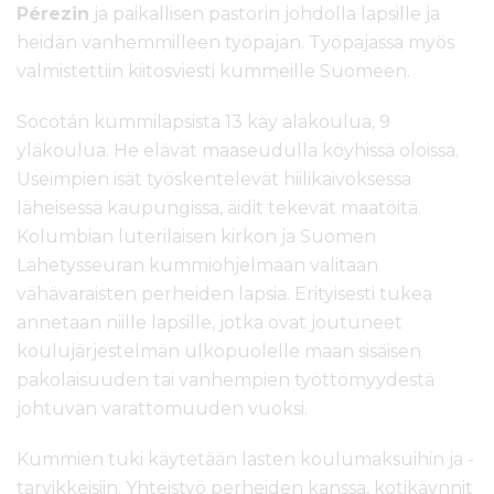
Pérezin
ja paikallisen pastorin johdolla lapsille ja
heidän vanhemmilleen työpajan. Työpajassa myös
valmistettiin kiitosviesti kummeille Suomeen.
Socotán kummilapsista 13 käy alakoulua, 9
yläkoulua. He elävät maaseudulla köyhissä oloissa.
Useimpien isät työskentelevät hiilikaivoksessa
läheisessä kaupungissa, äidit tekevät maatöitä.
Kolumbian luterilaisen kirkon ja Suomen
Lähetysseuran kummiohjelmaan valitaan
vähävaraisten perheiden lapsia. Erityisesti tukea
annetaan niille lapsille, jotka ovat joutuneet
koulujärjestelmän ulkopuolelle maan sisäisen
pakolaisuuden tai vanhempien työttömyydestä
johtuvan varattomuuden vuoksi.
Kummien tuki käytetään lasten koulumaksuihin ja -
tarvikkeisiin. Yhteistyö perheiden kanssa, kotikäynnit