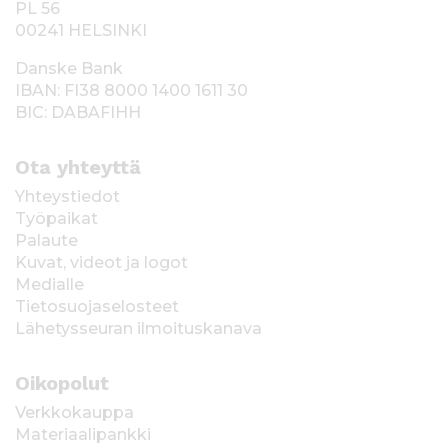
PL 56
00241 HELSINKI
Danske Bank
IBAN: FI38 8000 1400 1611 30
BIC: DABAFIHH
Ota yhteyttä
Yhteystiedot
Työpaikat
Palaute
Kuvat, videot ja logot
Medialle
Tietosuojaselosteet
Lähetysseuran ilmoituskanava
Oikopolut
Verkkokauppa
Materiaalipankki