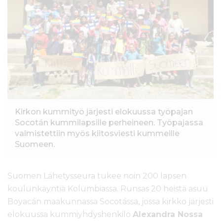
l
t
ö
ö
n
Kirkon kummityö järjesti elokuussa työpajan
Socotán kummilapsille perheineen. Työpajassa
valmistettiin myös kiitosviesti kummeille
Suomeen.
Suomen Lähetysseura tukee noin 200 lapsen
koulunkäyntiä Kolumbiassa. Runsas 20 heistä asuu
Boyacán maakunnassa Socotássa, jossa kirkko järjesti
elokuussa kummiyhdyshenkilö
Alexandra Nossa