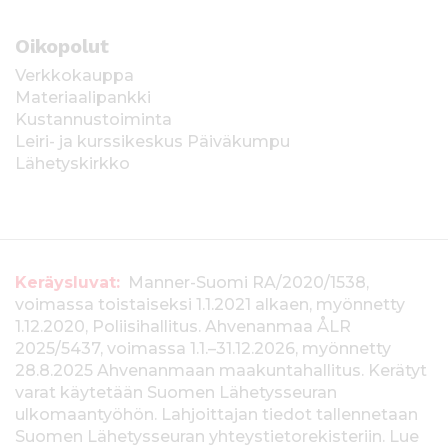
Oikopolut
Verkkokauppa
Materiaalipankki
Kustannustoiminta
Leiri- ja kurssikeskus Päiväkumpu
Lähetyskirkko
T
Keräysluvat:
Manner-Suomi RA/2020/1538,
voimassa toistaiseksi 1.1.2021 alkaen, myönnetty
i
1.12.2020, Poliisihallitus. Ahvenanmaa ÅLR
e
2025/5437, voimassa 1.1.–31.12.2026, myönnetty
28.8.2025 Ahvenanmaan maakuntahallitus. Kerätyt
d
varat käytetään Suomen Lähetysseuran
ulkomaantyöhön. Lahjoittajan tiedot tallennetaan
o
Suomen Lähetysseuran yhteystietorekisteriin. Lue