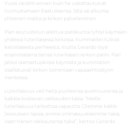
Vuosi vierähti ennen kuin he uskaltautuivat
tunnustamaan ihastuksensa. Siitä sai alkunsa
yhteinen matka ja kirkon palveleminen.
Pian seurustelun alettua pariskunta ryhtyi käymään
yhdessä luterilaisessa kirkossa. Kummatkin tulivat
katolilaisesta perheestä, mutta Gerardo löysi
ensimmäisenä tiensä luterilaisen kirkon pariin. Pari
jatkoi raamattupiirissä käymistä ja kummatkin
osallistuivat kirkon toimintaan vapaaehtoistyön
merkeissä.
Luterilaisuus veti heitä puoleensa avoimuutensa ja
kaikkia koskevan rakkauden takia. “Meille
luterilaisuus tarkoittaa vapautta. Olemme kaikki
Jeesuksen lapsia, emme ominaisuuksiemme takia,
vaan Hänen rakkautensa takia”, kertoo Gerardo.