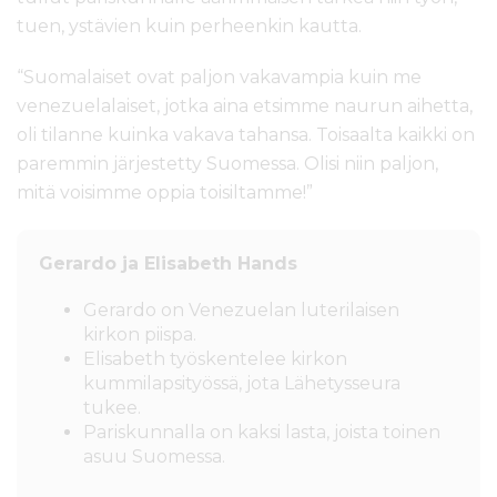
tuen, ystävien kuin perheenkin kautta.
“Suomalaiset ovat paljon vakavampia kuin me
venezuelalaiset, jotka aina etsimme naurun aihetta,
oli tilanne kuinka vakava tahansa. Toisaalta kaikki on
paremmin järjestetty Suomessa. Olisi niin paljon,
mitä voisimme oppia toisiltamme!”
Gerardo ja Elisabeth Hands
Gerardo on Venezuelan luterilaisen
kirkon piispa.
Elisabeth työskentelee kirkon
kummilapsityössä, jota Lähetysseura
tukee.
Pariskunnalla on kaksi lasta, joista toinen
asuu Suomessa.