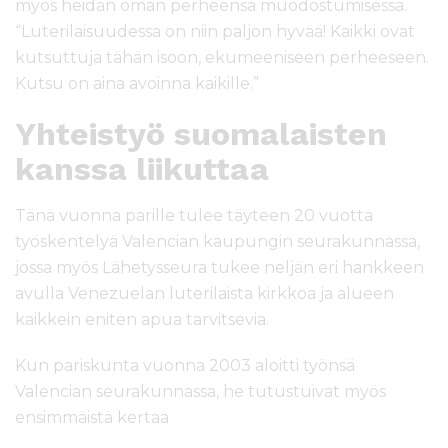
myös heidän oman perheensä muodostumisessa.
“Luterilaisuudessa on niin paljon hyvää! Kaikki ovat
kutsuttuja tähän isoon, ekumeeniseen perheeseen.
Kutsu on aina avoinna kaikille.”
Yhteistyö suomalaisten
kanssa liikuttaa
Tänä vuonna parille tulee täyteen 20 vuotta
työskentelyä Valencian kaupungin seurakunnassa,
jossa myös Lähetysseura tukee neljän eri hankkeen
avulla Venezuelan luterilaista kirkkoa ja alueen
kaikkein eniten apua tarvitsevia.
Kun pariskunta vuonna 2003 aloitti työnsä
Valencian seurakunnassa, he tutustuivat myös
ensimmäistä kertaa