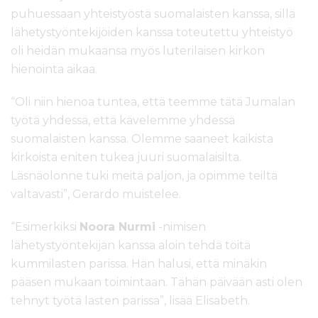
puhuessaan yhteistyöstä suomalaisten kanssa, sillä
lähetystyöntekijöiden kanssa toteutettu yhteistyö
oli heidän mukaansa myös luterilaisen kirkon
hienointa aikaa.
“Oli niin hienoa tuntea, että teemme tätä Jumalan
työtä yhdessä, että kävelemme yhdessä
suomalaisten kanssa. Olemme saaneet kaikista
kirkoista eniten tukea juuri suomalaisilta.
Läsnäolonne tuki meitä paljon, ja opimme teiltä
valtavasti”, Gerardo muistelee.
“Esimerkiksi
Noora Nurmi
-nimisen
lähetystyöntekijän kanssa aloin tehdä töitä
kummilasten parissa. Hän halusi, että minäkin
pääsen mukaan toimintaan. Tähän päivään asti olen
tehnyt työtä lasten parissa”, lisää Elisabeth.