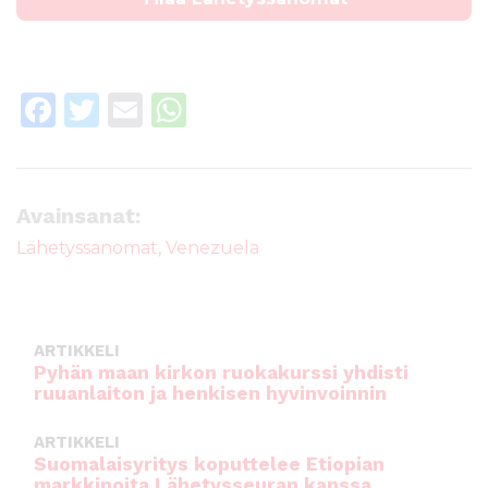
F
T
E
W
a
w
m
h
c
it
ai
a
e
te
l
ts
Avainsanat:
b
r
A
Lähetyssanomat
,
Venezuela
o
p
o
p
k
ARTIKKELI
Pyhän maan kirkon ruokakurssi yhdisti
ruuanlaiton ja henkisen hyvinvoinnin
ARTIKKELI
Suomalaisyritys koputtelee Etiopian
markkinoita Lähetysseuran kanssa