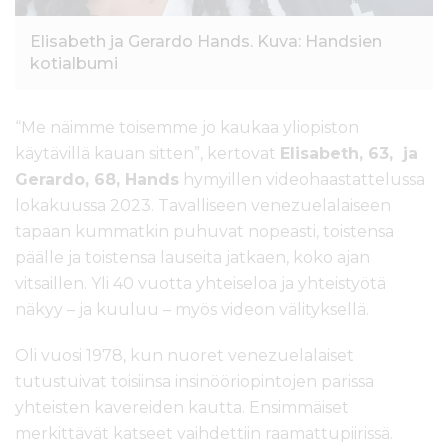
Elisabeth ja Gerardo Hands. Kuva: Handsien
kotialbumi
“Me näimme toisemme jo kaukaa yliopiston
käytävillä kauan sitten”, kertovat
Elisabeth, 63, ja
Gerardo, 68, Hands
hymyillen videohaastattelussa
lokakuussa 2023. Tavalliseen venezuelalaiseen
tapaan kummatkin puhuvat nopeasti, toistensa
päälle ja toistensa lauseita jatkaen, koko ajan
vitsaillen. Yli 40 vuotta yhteiseloa ja yhteistyötä
näkyy – ja kuuluu – myös videon välityksellä.
Oli vuosi 1978, kun nuoret venezuelalaiset
tutustuivat toisiinsa insinööriopintojen parissa
yhteisten kavereiden kautta. Ensimmäiset
merkittävät katseet vaihdettiin raamattupiirissä.