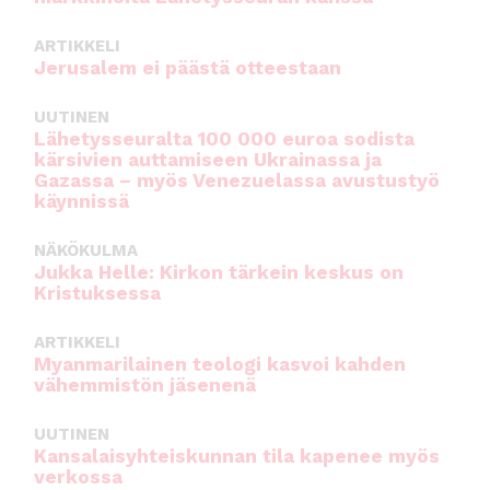
ARTIKKELI
Jerusalem ei päästä otteestaan
UUTINEN
Lähetysseuralta 100 000 euroa sodista
kärsivien auttamiseen Ukrainassa ja
Gazassa – myös Venezuelassa avustustyö
käynnissä
NÄKÖKULMA
Jukka Helle: Kirkon tärkein keskus on
Kristuksessa
ARTIKKELI
Myanmarilainen teologi kasvoi kahden
vähemmistön jäsenenä
UUTINEN
Kansalaisyhteiskunnan tila kapenee myös
verkossa