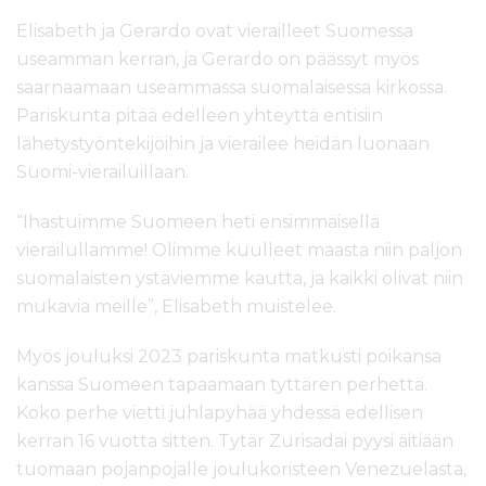
Elisabeth ja Gerardo ovat vierailleet Suomessa
useamman kerran, ja Gerardo on päässyt myös
saarnaamaan useammassa suomalaisessa kirkossa.
Pariskunta pitää edelleen yhteyttä entisiin
lähetystyöntekijöihin ja vierailee heidän luonaan
Suomi-vierailuillaan.
“Ihastuimme Suomeen heti ensimmäisellä
vierailullamme! Olimme kuulleet maasta niin paljon
suomalaisten ystäviemme kautta, ja kaikki olivat niin
mukavia meille”, Elisabeth muistelee.
Myös jouluksi 2023 pariskunta matkusti poikansa
kanssa Suomeen tapaamaan tyttären perhettä.
Koko perhe vietti juhlapyhää yhdessä edellisen
kerran 16 vuotta sitten. Tytär Zurisadai pyysi äitiään
tuomaan pojanpojalle joulukoristeen Venezuelasta,