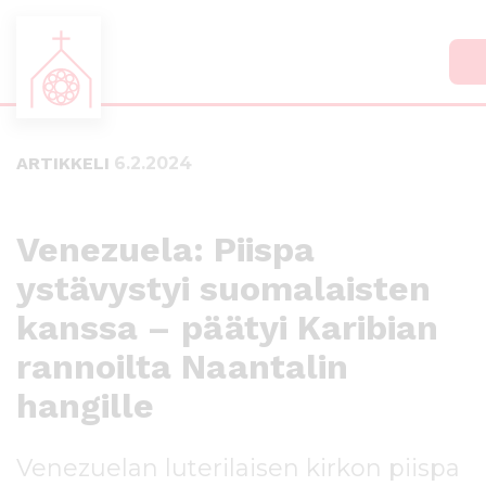
S
S
i
i
i
i
ARTIKKELI
6.2.2024
r
r
r
r
y
y
s
a
Venezuela: Piispa
u
l
ystävystyi suomalaisten
o
a
r
p
kanssa – päätyi Karibian
a
a
a
l
rannoilta Naantalin
n
k
hangille
s
k
i
i
s
i
Venezuelan luterilaisen kirkon piispa
ä
n