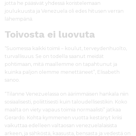
jotta he pääsivät yhdessä koristelemaan
joulukuusta ja Venezuela oli edes hitusen verran
lähempänä.
Toivosta ei luovuta
“Suomessa kaikki toimii – koulut, terveydenhuolto,
turvallisuus. Se on todella saanut meidät
pohtimaan, mitä maallemme on tapahtunut ja
kuinka paljon olemme menettäneet”, Elisabeth
sanoo.
“Tilanne Venezuelassa on äärimmäisen hankala niin
sosiaalisesti, poliittisesti kuin taloudellisestikin. Koko
maalta on viety vapaus toimia normaalisti” jatkaa
Gerardo. Kohta kymmenen vuotta kestänyt kriisi
vaikuttaa edelleen valtaosan venezuelalaisista
arkeen, ja sähköstä, kaasusta, bensasta ja vedestä on