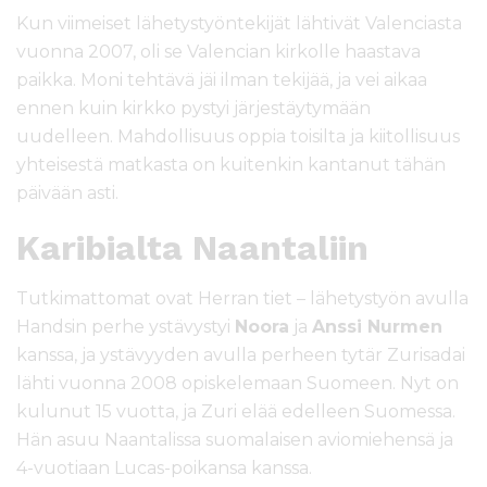
Kun viimeiset lähetystyöntekijät lähtivät Valenciasta
vuonna 2007, oli se Valencian kirkolle haastava
paikka. Moni tehtävä jäi ilman tekijää, ja vei aikaa
ennen kuin kirkko pystyi järjestäytymään
uudelleen. Mahdollisuus oppia toisilta ja kiitollisuus
yhteisestä matkasta on kuitenkin kantanut tähän
päivään asti.
Karibialta Naantaliin
Tutkimattomat ovat Herran tiet – lähetystyön avulla
Handsin perhe ystävystyi
Noora
ja
Anssi Nurmen
kanssa, ja ystävyyden avulla perheen tytär Zurisadai
lähti vuonna 2008 opiskelemaan Suomeen. Nyt on
kulunut 15 vuotta, ja Zuri elää edelleen Suomessa.
Hän asuu Naantalissa suomalaisen aviomiehensä ja
4-vuotiaan Lucas-poikansa kanssa.