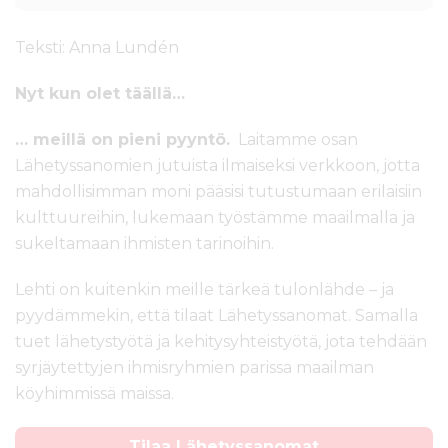
Teksti: Anna Lundén
Nyt kun olet täällä…
… meillä on pieni pyyntö.
Laitamme osan
Lähetyssanomien jutuista ilmaiseksi verkkoon, jotta
mahdollisimman moni pääsisi tutustumaan erilaisiin
kulttuureihin, lukemaan työstämme maailmalla ja
sukeltamaan ihmisten tarinoihin.
Lehti on kuitenkin meille tärkeä tulonlähde – ja
pyydämmekin, että tilaat Lähetyssanomat. Samalla
tuet lähetystyötä ja kehitysyhteistyötä, jota tehdään
syrjäytettyjen ihmisryhmien parissa maailman
köyhimmissä maissa.
Tilaa Lähetyssanomat