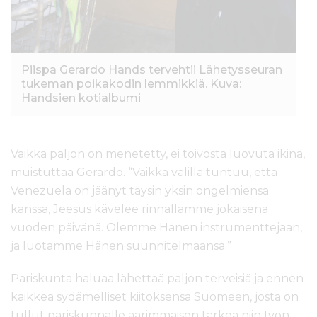
Piispa Gerardo Hands tervehtii Lähetysseuran
tukeman poikakodin lemmikkiä. Kuva:
Handsien kotialbumi
Vaikka paljon on menetetty, ei toivosta luovuta ikinä,
muistuttaa Gerardo. “Vaikka välillä tuntuu, että
Venezuela on jäänyt täysin yksin ongelmiensa
kanssa, Jeesus kävelee rinnallamme jokaisena
vuoden päivänä. Olemme Hänen instrumenttejaan,
ja luotamme Hänen suunnitelmaansa.”
Pariskunta haluaa lähettää paljon terveisiä ja ennen
kaikkea sydämelliset kiitoksensa Suomeen, josta on
tullut pariskunnalle äärimmäisen tärkeä niin työn,