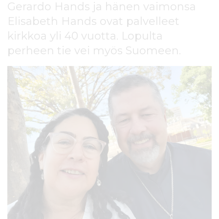
Gerardo Hands ja hänen vaimonsa
l
t
Elisabeth Hands ovat palvelleet
ö
kirkkoa yli 40 vuotta. Lopulta
ö
n
perheen tie vei myös Suomeen.