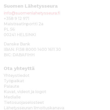
Suomen Lähetysseura
info@suomenlahetysseura.fi
+358 9 12 971
Maistraatinportti 2a
PL 56
00241 HELSINKI
Danske Bank
IBAN: FI38 8000 1400 1611 30
BIC: DABAFIHH
Ota yhteyttä
Yhteystiedot
Työpaikat
Palaute
Kuvat, videot ja logot
Medialle
Tietosuojaselosteet
Lähetysseuran ilmoituskanava