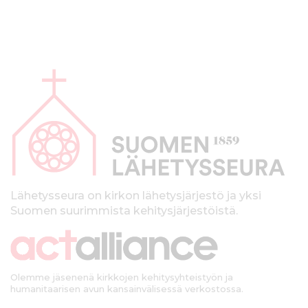
A
l
a
p
a
l
k
Lähetysseura on kirkon lähetysjärjestö ja yksi
Suomen suurimmista kehitysjärjestöistä.
k
i
Olemme jäsenenä kirkkojen kehitysyhteistyön ja
humanitaarisen avun kansainvälisessä verkostossa.