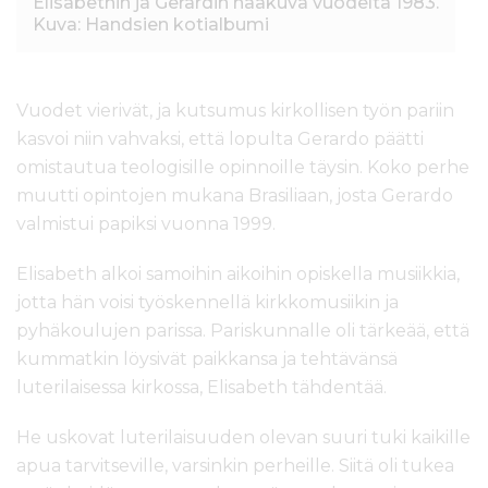
Elisabethin ja Gerardin hääkuva vuodelta 1983.
Kuva: Handsien kotialbumi
Vuodet vierivät, ja kutsumus kirkollisen työn pariin
kasvoi niin vahvaksi, että lopulta Gerardo päätti
omistautua teologisille opinnoille täysin. Koko perhe
muutti opintojen mukana Brasiliaan, josta Gerardo
valmistui papiksi vuonna 1999.
Elisabeth alkoi samoihin aikoihin opiskella musiikkia,
jotta hän voisi työskennellä kirkkomusiikin ja
pyhäkoulujen parissa. Pariskunnalle oli tärkeää, että
kummatkin löysivät paikkansa ja tehtävänsä
luterilaisessa kirkossa, Elisabeth tähdentää.
He uskovat luterilaisuuden olevan suuri tuki kaikille
apua tarvitseville, varsinkin perheille. Siitä oli tukea