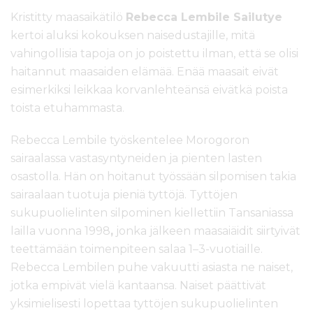
Kristitty maasaikätilö
Rebecca Lembile Sailutye
kertoi aluksi kokouksen naisedustajille, mitä
vahingollisia tapoja on jo poistettu ilman, että se olisi
haitannut maasaiden elämää. Enää maasait eivät
esimerkiksi leikkaa korvanlehteänsä eivätkä poista
toista etuhammasta.
Rebecca Lembile työskentelee Morogoron
sairaalassa vastasyntyneiden ja pienten lasten
osastolla. Hän on hoitanut työssään silpomisen takia
sairaalaan tuotuja pieniä tyttöjä. Tyttöjen
sukupuolielinten silpominen kiellettiin Tansaniassa
lailla vuonna 1998
,
jonka jälkeen maasaiäidit siirtyivät
teettämään toimenpiteen salaa 1–3-vuotiaille.
Rebecca Lembilen puhe vakuutti asiasta ne naiset,
jotka empivät vielä kantaansa. Naiset päättivät
yksimielisesti lopettaa tyttöjen sukupuolielinten