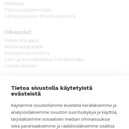
Medialle
Tietosuojaselosteet
Lähetysseuran ilmoituskanava
Oikopolut
Verkkokauppa
Materiaalipankki
Kustannustoiminta
Leiri- ja kurssikeskus Päiväkumpu
Lähetyskirkko
Tietoa sivustolla käytetyistä
evästeistä
T
Keräysluvat:
Manner-Suomi RA/2020/1538,
Käytämme sivustollamme evästeitä kerätäksemme ja
voimassa toistaiseksi 1.1.2021 alkaen, myönnetty
i
analysoidaksemme sivuston suorituskykyä ja käyttöä,
1.12.2020, Poliisihallitus. Ahvenanmaa ÅLR
tarjotaksemme sosiaalisen median ominaisuuksia
e
2025/5437, voimassa 1.1.–31.12.2026, myönnetty
28.8.2025 Ahvenanmaan maakuntahallitus. Kerätyt
sekä parantaaksemme ja räätälöidäksemme sisältöä