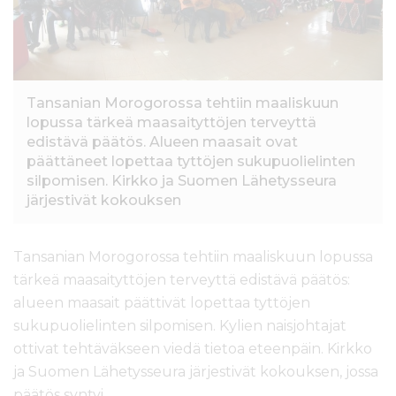
l
t
ö
ö
n
Tansanian Morogorossa tehtiin maaliskuun
lopussa tärkeä maasaityttöjen terveyttä
edistävä päätös. Alueen maasait ovat
päättäneet lopettaa tyttöjen sukupuolielinten
silpomisen. Kirkko ja Suomen Lähetysseura
järjestivät kokouksen
Tansanian Morogorossa tehtiin maaliskuun lopussa
tärkeä maasaityttöjen terveyttä edistävä päätös:
alueen maasait päättivät lopettaa tyttöjen
sukupuolielinten silpomisen. Kylien naisjohtajat
ottivat tehtäväkseen viedä tietoa eteenpäin. Kirkko
ja Suomen Lähetysseura järjestivät kokouksen, jossa
päätös syntyi.