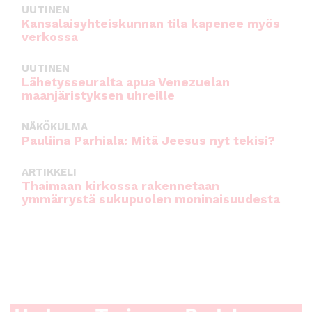
UUTINEN
Kansalaisyhteiskunnan tila kapenee myös
verkossa
UUTINEN
Lähetysseuralta apua Venezuelan
maanjäristyksen uhreille
NÄKÖKULMA
Pauliina Parhiala: Mitä Jeesus nyt tekisi?
ARTIKKELI
Thaimaan kirkossa rakennetaan
ymmärrystä sukupuolen moninaisuudesta