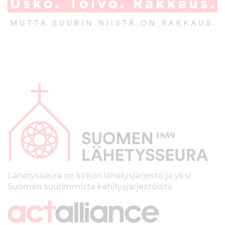
A
l
a
p
a
l
k
Lähetysseura on kirkon lähetysjärjestö ja yksi
Suomen suurimmista kehitysjärjestöistä.
k
i