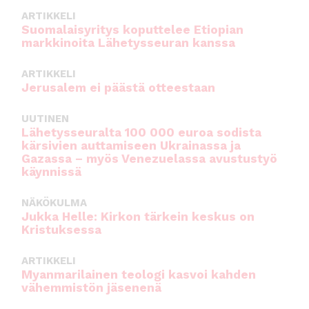
ARTIKKELI
Suomalaisyritys koputtelee Etiopian
markkinoita Lähetysseuran kanssa
ARTIKKELI
Jerusalem ei päästä otteestaan
UUTINEN
Lähetysseuralta 100 000 euroa sodista
kärsivien auttamiseen Ukrainassa ja
Gazassa – myös Venezuelassa avustustyö
käynnissä
NÄKÖKULMA
Jukka Helle: Kirkon tärkein keskus on
Kristuksessa
ARTIKKELI
Myanmarilainen teologi kasvoi kahden
vähemmistön jäsenenä