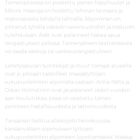
Toimenpiteessä on poistettu pienet häpyhuulet ja
klitoris. Haavoja on hoidettu lehmän lannasta ja
maitorasvasta tehdyllä tahnalla. Silpominen on
johtanut tytöillä vakaviin verenvuotoihin ja toistuviin
tulehduksiin. Äidit ovat pelänneet hakea apua
rangaistuksen pelossa. Toimenpiteen teettämisestä
voi saada sakkoja tai vankeusrangaistuksen.
Lähetysseuran työntekijät ja muut toimijat alueella
ovat jo pitkään taistelleet maasaityttöjen
sukupuolielinten silpomista vastaan. Anna-Riitta ja
Oskari Holmström ovat järjestäneet viiden vuoden
ajan koulutuksia, joissa on opetettu tämän
perinteen haitallisuudesta ja laittomuudesta.
Tansanian hallitus allekirjoitti helmikuussa
kansainvälisen sopimuksen tyttöjen
sukupuolielinten silpomisen lopettamiseksi. Maassa