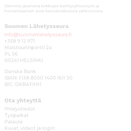
Olemme jäsenenä kirkkojen kehitysyhteistyön ja
humanitaarisen avun kansainvälisessä verkostossa.
Suomen Lähetysseura
info@suomenlahetysseura.fi
+358 9 12 971
Maistraatinportti 2a
PL 56
00241 HELSINKI
Danske Bank
IBAN: FI38 8000 1400 1611 30
BIC: DABAFIHH
Ota yhteyttä
Yhteystiedot
Työpaikat
Palaute
Kuvat, videot ja logot