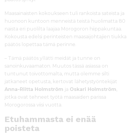
Maasainaisten kokoukseen tuli rankoista sateista ja
huonoon kuntoon menneistä teistä huolimatta 80
naista eri puolilta laajaa Morogoron hiippakuntaa.
Kokousta edelsi perinteisten maasaijohtajien tiukka
päätös lopettaa tämä perinne.
– Tämä päätös yllätti meidät ja tunne on
sanoinkuvaamaton. Muutos tässä asiassa on
tuntunut toivottomalta, mutta olemme silti
jatkaneet opetusta, kertovat lähetystyöntekijät
Anna-Riitta Holmström
ja
Oskari Holmström
,
jotka ovat tehneet työtä maasaiden parissa
Morogorossa viisi vuotta.
Etuhammasta ei enää
poisteta