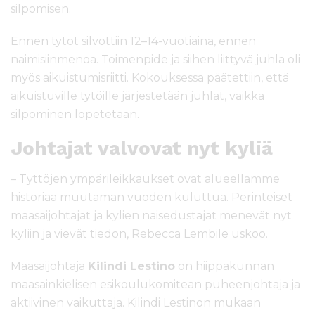
silpomisen.
Ennen tytöt silvottiin 12–14-vuotiaina, ennen
naimisiinmenoa. Toimenpide ja siihen liittyvä juhla oli
myös aikuistumisriitti. Kokouksessa päätettiin, että
aikuistuville tytöille järjestetään juhlat, vaikka
silpominen lopetetaan.
Johtajat valvovat nyt kyliä
– Tyttöjen ympärileikkaukset ovat alueellamme
historiaa muutaman vuoden kuluttua. Perinteiset
maasaijohtajat ja kylien naisedustajat menevät nyt
kyliin ja vievät tiedon, Rebecca Lembile uskoo.
Maasaijohtaja
Kilindi Lestino
on hiippakunnan
maasainkielisen esikoulukomitean puheenjohtaja ja
aktiivinen vaikuttaja. Kilindi Lestinon mukaan