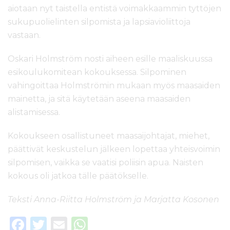
aiotaan nyt taistella entistä voimakkaammin tyttöjen
sukupuolielinten silpomista ja lapsiavioliittoja
vastaan.
Oskari Holmström nosti aiheen esille maaliskuussa
esikoulukomitean kokouksessa. Silpominen
vahingoittaa Holmströmin mukaan myös maasaiden
mainetta, ja sitä käytetään aseena maasaiden
alistamisessa.
Kokoukseen osallistuneet maasaijohtajat, miehet,
päättivät keskustelun jälkeen lopettaa yhteisvoimin
silpomisen, vaikka se vaatisi poliisin apua. Naisten
kokous oli jatkoa tälle päätökselle.
Teksti Anna-Riitta Holmström ja Marjatta Kosonen
F
T
E
W