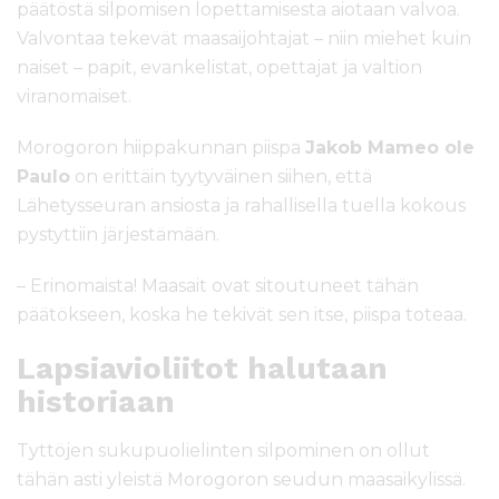
päätöstä silpomisen lopettamisesta aiotaan valvoa.
Valvontaa tekevät maasaijohtajat – niin miehet kuin
naiset – papit, evankelistat, opettajat ja valtion
viranomaiset.
Morogoron hiippakunnan piispa
Jakob Mameo ole
Paulo
on erittäin tyytyväinen siihen, että
Lähetysseuran ansiosta ja rahallisella tuella kokous
pystyttiin järjestämään.
– Erinomaista! Maasait ovat sitoutuneet tähän
päätökseen, koska he tekivät sen itse, piispa toteaa.
Lapsiavioliitot halutaan
historiaan
Tyttöjen sukupuolielinten silpominen on ollut
tähän asti yleistä Morogoron seudun maasaikylissä.