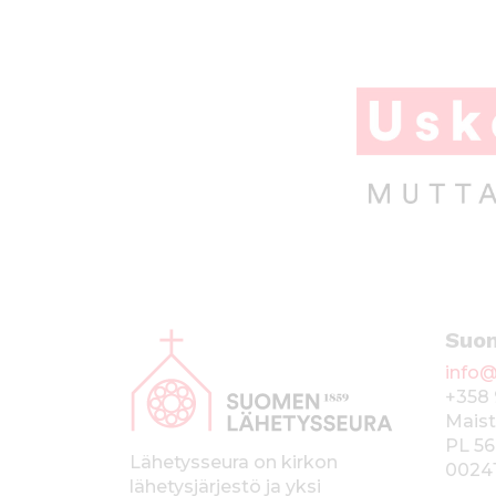
o
p
o
p
k
A
Suo
l
info@
a
+358 
p
Maist
PL 56
a
Lähetysseura on kirkon
0024
lähetysjärjestö ja yksi