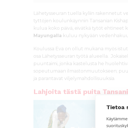
Lähetysseuran tuella kyliin rakennetut ve
tyttöjen koulunkäynnin Tansanian Kisha
kulua koko päivä, eivätkä tytöt ehtineet 
Mayungalla
kuluu nykyään vedenhakuun 
Koulussa Eva on ollut mukana myös istut
osa Lähetysseuran työtä alueella. Jokaise
puuntaimi, jonka kastelusta he huolehtiv
sopeutumaan ilmastonmuutokseen; puut
ja parantavat viljelymahdollisuuksia.
Lahjoita tästä puita Tansan
Tietoa 
Käytämme 
suoritusky