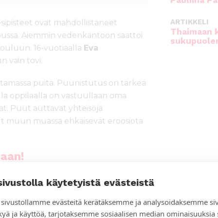
Pauliina Pa
ARTIKKELI
sipisteet ovat mahdollistaneet
Thaimaan 
pussa. Aiemmin vedenkantoon saattoi
sukupuole
kouluun. 16-vuotiaalla
Eva
vain tovi.
tamassa puita. Puunistutus on tärkeä
lla oppilaalla on vastuullaan oma
at. Puut auttavat yhteisöjä
 muun muassa ehkäisevät eroosiota
iaan!
sivustolla käytetyistä evästeistä
sivustollamme evästeitä kerätäksemme ja analysoidaksemme si
kyä ja käyttöä, tarjotaksemme sosiaalisen median ominaisuuksia