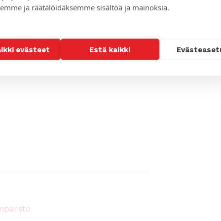
emme ja räätälöidäksemme sisältöä ja mainoksia.
aikki evästeet
Estä kaikki
Evästeaset
ja ympäristötyötä maailmalla
mpäristö