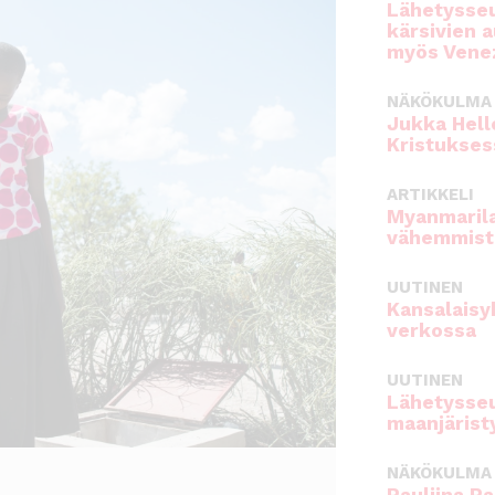
Lähetysseu
kärsivien 
myös Venez
NÄKÖKULMA
Jukka Hell
Kristukses
ARTIKKELI
Myanmarila
vähemmist
UUTINEN
Kansalaisy
verkossa
UUTINEN
Lähetysseu
maanjärist
NÄKÖKULMA