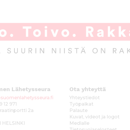
men Lähetysseura
Ota yhteyttä
suomenlahetysseura.fi
Yhteystiedot
9 12 971
Työpaikat
raatinportti 2a
Palaute
Kuvat, videot ja logot
1 HELSINKI
Medialle
Tietosuojaselosteet