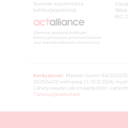
l
Suomen suurimmista
Dans
k
kehitysjärjestöistä.
IBAN:
BIC:
k
i
Olemme jäsenenä kirkkojen
kehitysyhteistyön ja humanitaarisen
avun kansainvälisessä verkostossa.
T
Keräysluvat:
Manner-Suomi RA/2020/1538, 
2025/5437, voimassa 1.1.–31.12.2026, m
i
Lähetysseuran ulkomaantyöhön. Lahjoitta
e
Tietosuojaselosteet
d
o
t