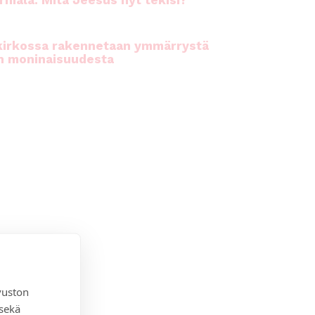
rhiala: Mitä Jeesus nyt tekisi?
kirkossa rakennetaan ymmärrystä
n moninaisuudesta
vuston
 sekä