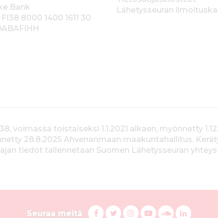
ke Bank
Lähetysseuran ilmoitusk
 FI38 8000 1400 1611 30
 DABAFIHH
voimassa toistaiseksi 1.1.2021 alkaen, myönnetty 1.12
yönnetty 28.8.2025 Ahvenanmaan maakuntahallitus. Kerä
jan tiedot tallennetaan Suomen Lähetysseuran yhteystiet
S
F
T
I
Y
S
L
Seuraa meitä