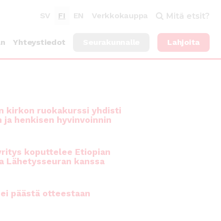
SV
FI
EN
Verkkokauppa
Mitä etsit?
an
Yhteystiedot
Seurakunnalle
Lahjoita
 kirkon ruokakurssi yhdisti
n ja henkisen hyvinvoinnin
ritys koputtelee Etiopian
a Lähetysseuran kanssa
ei päästä otteestaan