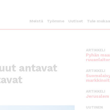
Meistä
Työmme
Uutiset
Tule muka
ARTIKKELI
Pyhän maan
ruuanlaito
uut antavat
ARTIKKELI
Suomalaisy
tavat
markkinoit
ARTIKKELI
Jerusalem 
UUTINEN