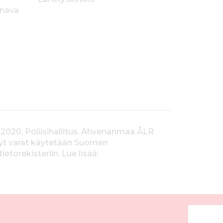
anava
.2020, Poliisihallitus. Ahvenanmaa ÅLR
tyt varat käytetään Suomen
orekisteriin. Lue lisää: