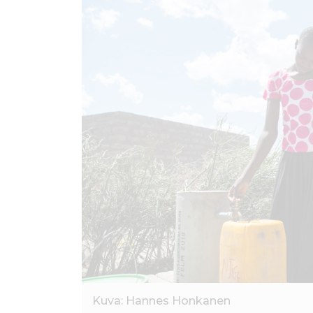
ö
n
Kuva: Hannes Honkanen