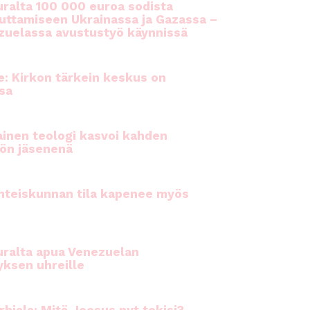
ralta 100 000 euroa sodista
auttamiseen Ukrainassa ja Gazassa –
uelassa avustustyö käynnissä
e: Kirkon tärkein keskus on
sa
inen teologi kasvoi kahden
ön jäsenenä
hteiskunnan tila kapenee myös
ralta apua Venezuelan
yksen uhreille