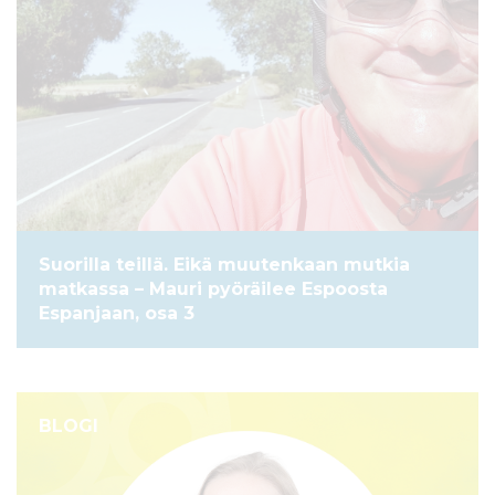
Suorilla teillä. Eikä muutenkaan mutkia
matkassa – Mauri pyöräilee Espoosta
Espanjaan, osa 3
BLOGI