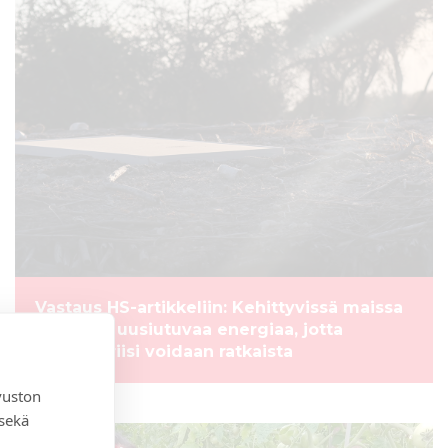
Vastaus HS-artikkeliin: Kehittyvissä maissa
tarvitaan uusiutuvaa energiaa, jotta
ilmastokriisi voidaan ratkaista
vuston
 sekä