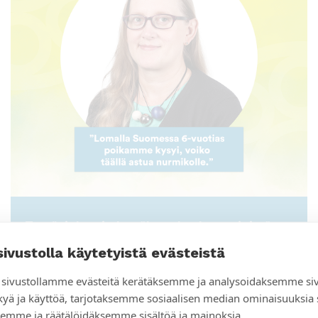
Tyttö, joka ei ole nähnyt koskaan sinistä
taivasta
sivustolla käytetyistä evästeistä
sivustollamme evästeitä kerätäksemme ja analysoidaksemme si
kyä ja käyttöä, tarjotaksemme sosiaalisen median ominaisuuksia
emme ja räätälöidäksemme sisältöä ja mainoksia.