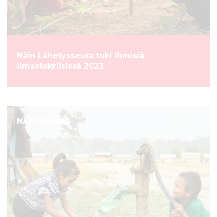
Näin Lähetysseura tuki ihmisiä
ilmastokriisissä 2023
NÄKÖKULMA