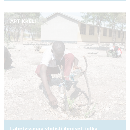
ARTIKKELI
Lähetysseura yhdisti ihmiset, jotka