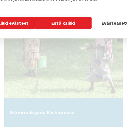
ARTIKKELI
aikki evästeet
Estä kaikki
Evästeaset
Silminnäkijänä Kishapussa