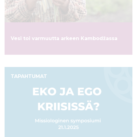
ö
n
Vesi toi varmuutta arkeen Kambodžassa
TAPAHTUMAT