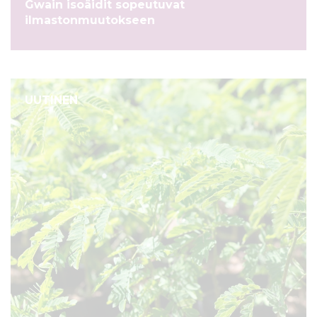
Gwain isoäidit sopeutuvat
ilmastonmuutokseen
UUTINEN