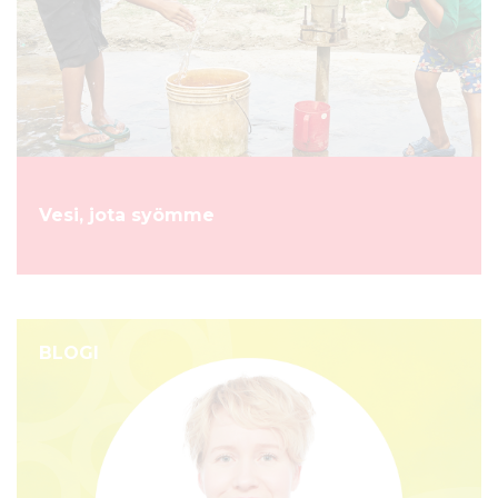
Vesi, jota syömme
BLOGI