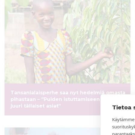
Tansanialaisperhe saa nyt hedelmiä omasta
pihastaan – ”Puiden istuttamiseen motivoivat
juuri tällaiset asiat”
Tietoa 
Käytämme 
suoritusky
parantaaks