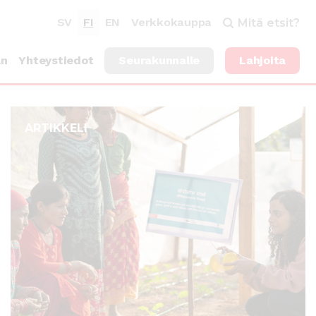
SV
FI
EN
Verkkokauppa
Mitä etsit?
an
Yhteystiedot
Seurakunnalle
Lahjoita
ARTIKKELI