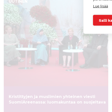
UUTINEN
Lue lisää
Salli k
Kristittyjen ja muslimien yhteinen viesti
SuomiAreenassa: luomakuntaa on suojeltava