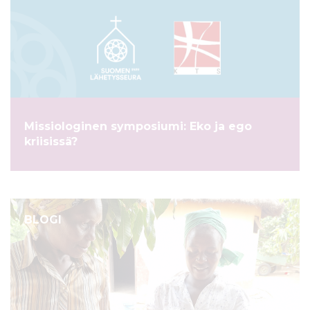
Missiologinen symposiumi: Eko ja ego
kriisissä?
BLOGI