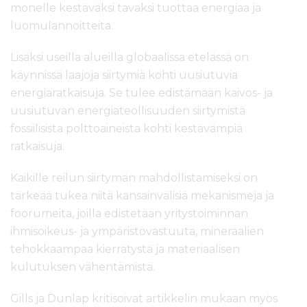
monelle kestäväksi tavaksi tuottaa energiaa ja
luomulannoitteita.
Lisäksi useilla alueilla globaalissa etelässä on
käynnissä laajoja siirtymiä kohti uusiutuvia
energiaratkaisuja. Se tulee edistämään kaivos- ja
uusiutuvan energiateollisuuden siirtymistä
fossiilisista polttoaineista kohti kestävämpiä
ratkaisuja.
Kaikille reilun siirtymän mahdollistamiseksi on
tärkeää tukea niitä kansainvälisiä mekanismeja ja
foorumeita, joilla edistetään yritystoiminnan
ihmisoikeus- ja ympäristövastuuta, mineraalien
tehokkaampaa kierrätystä ja materiaalisen
kulutuksen vähentämistä.
Gills ja Dunlap kritisoivat artikkelin mukaan myös