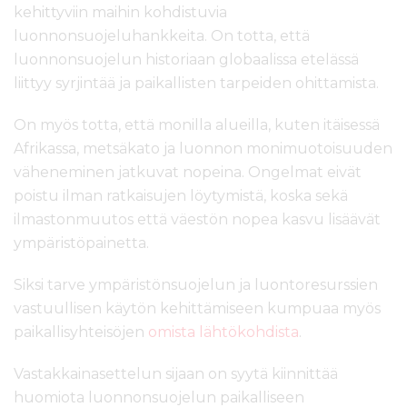
kehittyviin maihin kohdistuvia
luonnonsuojeluhankkeita. On totta, että
luonnonsuojelun historiaan globaalissa etelässä
liittyy syrjintää ja paikallisten tarpeiden ohittamista.
On myös totta, että monilla alueilla, kuten itäisessä
Afrikassa, metsäkato ja luonnon monimuotoisuuden
väheneminen jatkuvat nopeina. Ongelmat eivät
poistu ilman ratkaisujen löytymistä, koska sekä
ilmastonmuutos että väestön nopea kasvu lisäävät
ympäristöpainetta.
Siksi tarve ympäristönsuojelun ja luontoresurssien
vastuullisen käytön kehittämiseen kumpuaa myös
paikallisyhteisöjen
omista lähtökohdista
.
Vastakkainasettelun sijaan on syytä kiinnittää
huomiota luonnonsuojelun paikalliseen