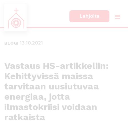
Lahjoita
S
S
i
i
i
i
BLOGI
13.10.2021
r
r
r
r
y
y
s
a
Vastaus HS-artikkeliin:
u
l
Kehittyvissä maissa
o
a
r
p
tarvitaan uusiutuvaa
a
a
a
l
energiaa, jotta
n
k
ilmastokriisi voidaan
s
k
i
i
ratkaista
s
i
ä
n