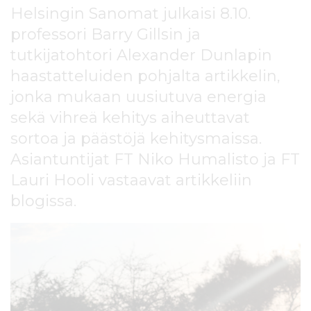
l
Helsingin Sanomat julkaisi 8.10.
t
professori Barry Gillsin ja
ö
tutkijatohtori Alexander Dunlapin
ö
n
haastatteluiden pohjalta artikkelin,
jonka mukaan uusiutuva energia
sekä vihreä kehitys aiheuttavat
sortoa ja päästöjä kehitysmaissa.
Asiantuntijat FT Niko Humalisto ja FT
Lauri Hooli vastaavat artikkeliin
blogissa.