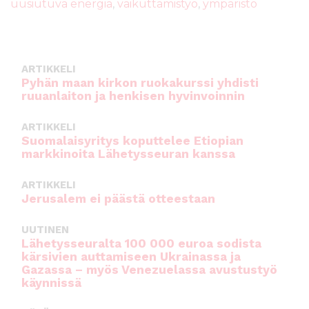
uusiutuva energia
,
vaikuttamistyö
,
ympäristö
o
p
o
p
k
ARTIKKELI
Pyhän maan kirkon ruokakurssi yhdisti
ruuanlaiton ja henkisen hyvinvoinnin
ARTIKKELI
Suomalaisyritys koputtelee Etiopian
markkinoita Lähetysseuran kanssa
ARTIKKELI
Jerusalem ei päästä otteestaan
UUTINEN
Lähetysseuralta 100 000 euroa sodista
kärsivien auttamiseen Ukrainassa ja
Gazassa – myös Venezuelassa avustustyö
käynnissä