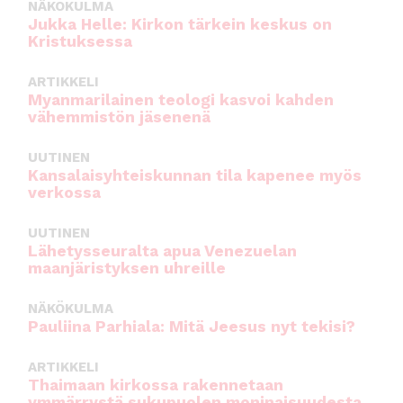
NÄKÖKULMA
Jukka Helle: Kirkon tärkein keskus on
Kristuksessa
ARTIKKELI
Myanmarilainen teologi kasvoi kahden
vähemmistön jäsenenä
UUTINEN
Kansalaisyhteiskunnan tila kapenee myös
verkossa
UUTINEN
Lähetysseuralta apua Venezuelan
maanjäristyksen uhreille
NÄKÖKULMA
Pauliina Parhiala: Mitä Jeesus nyt tekisi?
ARTIKKELI
Thaimaan kirkossa rakennetaan
ymmärrystä sukupuolen moninaisuudesta