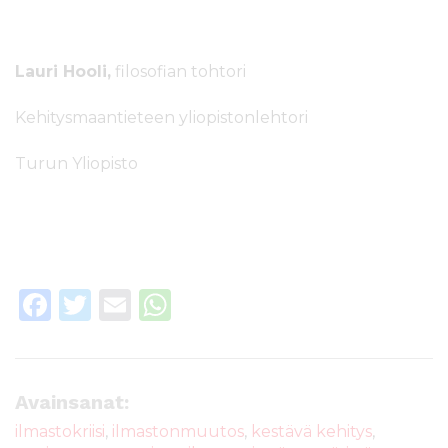
Lauri Hooli,
filosofian tohtori
Kehitysmaantieteen yliopistonlehtori
Turun Yliopisto
F
T
E
W
a
w
m
h
c
it
ai
a
e
te
l
ts
Avainsanat:
b
r
A
ilmastokriisi
,
ilmastonmuutos
,
kestävä kehitys
,