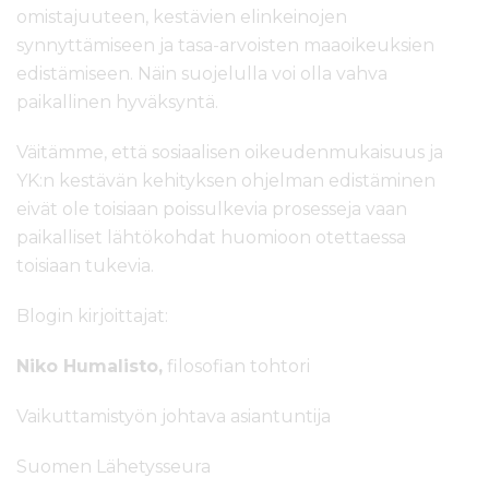
omistajuuteen, kestävien elinkeinojen
synnyttämiseen ja tasa-arvoisten maaoikeuksien
edistämiseen. Näin suojelulla voi olla vahva
paikallinen hyväksyntä.
Väitämme, että sosiaalisen oikeudenmukaisuus ja
YK:n kestävän kehityksen ohjelman edistäminen
eivät ole toisiaan poissulkevia prosesseja vaan
paikalliset lähtökohdat huomioon otettaessa
toisiaan tukevia.
Blogin kirjoittajat:
Niko Humalisto,
filosofian tohtori
Vaikuttamistyön johtava asiantuntija
Suomen Lähetysseura