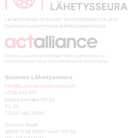
a
l
k
Lähetysseura on kirkon lähetysjärjestö ja yksi
Suomen suurimmista kehitysjärjestöistä.
k
i
Olemme jäsenenä kirkkojen kehitysyhteistyön ja
humanitaarisen avun kansainvälisessä verkostossa.
Suomen Lähetysseura
info@suomenlahetysseura.fi
+358 9 12 971
Maistraatinportti 2a
PL 56
00241 HELSINKI
Danske Bank
IBAN: FI38 8000 1400 1611 30