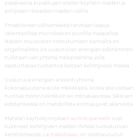
passiivisena kuvattujen etelän köyhien maiden ja
pohjoisen rikkaiden maiden välillä.
Ilmastokriisin välttämiseksi tarvitaan laajoja
rakenteellisia murroksia eri puolilla maapalloa.
Näiden muutosten toteutumisen kannalta on
ongelmallista, jos uusiutuvan energian edistäminen
tulkitaan vain yhtenä mekanisimina, jolla
saastuttavaa tuotantoa lisätään kehittyvissä maissa
Uusiutuva energian arviointi yhtenä
kokonaisuutena ei ole mielekästä, koska sitä voidaan
tuottaa monin tekniikoin eri mittakaavoissa. Siksi sen
edistämisessä on mahdollista erottaa jyvät akanoista.
Matalan käyttökynnyksen
aurinkopaneelit
ovat
tukeneet kehittyvien maiden ihmisiä ruokaturvan
kehittämisessä.
Lantabiokaasu
on osoittautunut