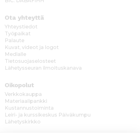
BIC: DABAFIHH
Ota yhteyttä
Yhteystiedot
Työpaikat
Palaute
Kuvat, videot ja logot
Medialle
Tietosuojaselosteet
Lähetysseuran ilmoituskanava
Oikopolut
Verkkokauppa
Materiaalipankki
Kustannustoiminta
Leiri- ja kurssikeskus Päiväkumpu
Lähetyskirkko