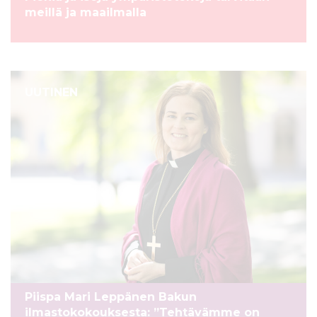
meillä ja maailmalla
UUTINEN
Piispa Mari Leppänen Bakun
ilmastokokouksesta: ”Tehtävämme on