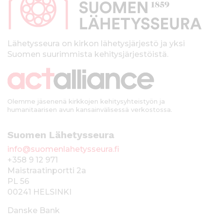
a
l
k
Lähetysseura on kirkon lähetysjärjestö ja yksi
Suomen suurimmista kehitysjärjestöistä.
k
i
Olemme jäsenenä kirkkojen kehitysyhteistyön ja
humanitaarisen avun kansainvälisessä verkostossa.
Suomen Lähetysseura
info@suomenlahetysseura.fi
+358 9 12 971
Maistraatinportti 2a
PL 56
00241 HELSINKI
Danske Bank