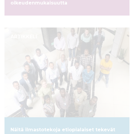
oikeudenmukaisuutta
ARTIKKELI
Näitä ilmastotekoja etiopialaiset tekevät