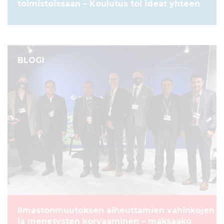
toimistoissaan – Koulutus toi ideat yhteen
BLOGI
Ilmastonmuutoksen aiheuttamien vahinkojen
ja menetysten korvaaminen – maksaako