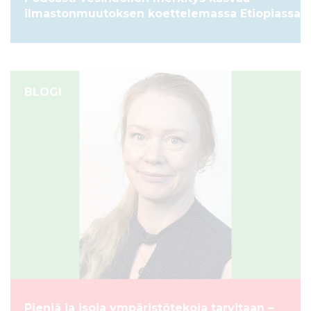
ilmastonmuutoksen koettelemassa Etiopiassa
BLOGI
Pieniä ja isoja ympäristötekoja tarvitaan –