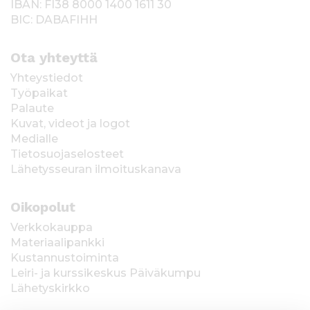
IBAN: FI38 8000 1400 1611 30
BIC: DABAFIHH
Ota yhteyttä
Yhteystiedot
Työpaikat
Palaute
Kuvat, videot ja logot
Medialle
Tietosuojaselosteet
Lähetysseuran ilmoituskanava
Oikopolut
Verkkokauppa
Materiaalipankki
Kustannustoiminta
Leiri- ja kurssikeskus Päiväkumpu
Lähetyskirkko