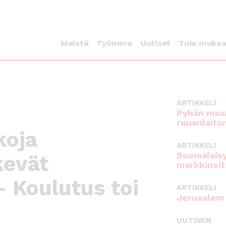
Meistä
Työmme
Uutiset
Tule muka
ARTIKKELI
Pyhän maan
ruuanlaito
koja
ARTIKKELI
Suomalaisy
kevät
markkinoit
– Koulutus toi
ARTIKKELI
Jerusalem 
UUTINEN