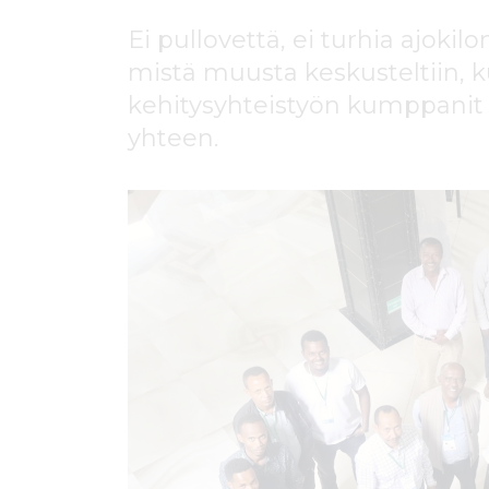
ö
n
Ei pullovettä, ei turhia ajokil
mistä muusta keskusteltiin, k
kehitysyhteistyön kumppanit k
yhteen.