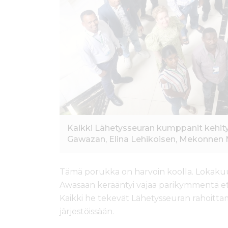
Kaikki Lähetysseuran kumppanit kehit
Gawazan, Elina Lehikoisen, Mekonnen M
Tämä porukka on harvoin koolla. Lokakuun 
Awasaan kerääntyi vajaa parikymmentä etiopi
Kaikki he tekevät Lähetysseuran rahoitta
järjestöissään.