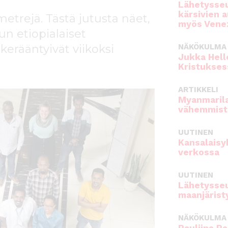
Lähetysseu
kärsivien 
ometrejä. Tästä jutusta näet,
myös Venez
un etiopialaiset
erääntyivät viikoksi
NÄKÖKULMA
Jukka Hell
Kristukses
ARTIKKELI
Myanmarila
vähemmist
UUTINEN
Kansalaisy
verkossa
UUTINEN
Lähetysseu
maanjärist
NÄKÖKULMA