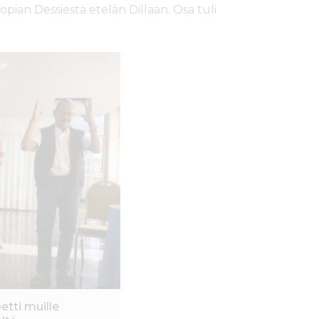
iopian Dessiestä etelän Dillaan. Osa tuli
tti muille