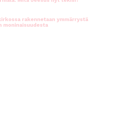
rhiala: Mitä Jeesus nyt tekisi?
kirkossa rakennetaan ymmärrystä
n moninaisuudesta