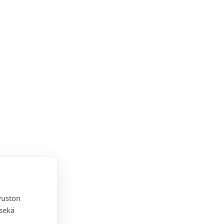
vuston
 sekä