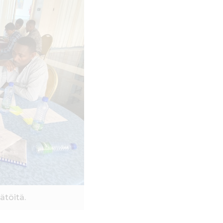
ätöitä.