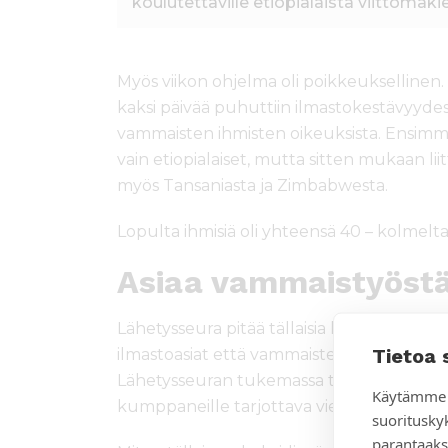
koulutettaville etiopialaista viittomakie
Myös viikon ohjelma oli poikkeuksellinen. N
kaksi päivää puhuttiin ilmastokestävyydest
vammaisten ihmisten oikeuksista. Ensimm
vain etiopialaiset, mutta sitten mukaan lii
myös Tansaniasta ja Zimbabwesta.
Lopulta ihmisiä oli yhteensä 40 – kolmelta 
Asiaa vammaistyöstä
Lähetysseura pitää tällaisia koulutuksia 
Tietoa 
ilmastoasiat että vammaisten ihmisten oi
Lähetysseuran tukemassa työssä. Mukaan 
Käytämme 
kumppaneille tarjottava viestintäkoulutu
suoritusky
parantaaks