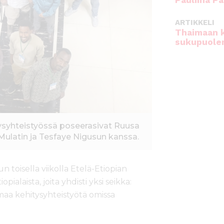
Pauliina Pa
ARTIKKELI
Thaimaan 
sukupuole
ysyhteistyössä poseerasivat Ruusa
ulatin ja Tesfaye Nigusun kanssa.
toisella viikolla Etelä-Etiopian
alaista, joita yhdisti yksi seikka:
maa kehitysyhteistyötä omissa