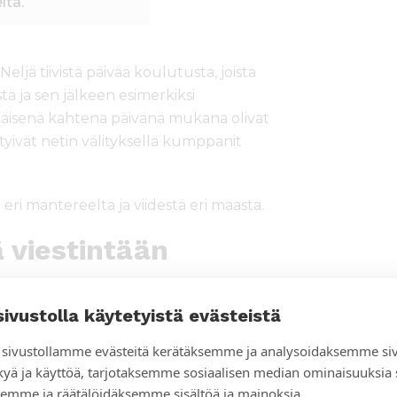
ltä.
eljä tiivistä päivää koulutusta, joista
ä ja sen jälkeen esimerkiksi
äisenä kahtena päivänä mukana olivat
ttyivät netin välityksellä kumppanit
eri mantereelta ja viidestä eri maasta.
 viestintään
kaikille kumppaneilleen, koska sekä
sivustolla käytetyistä evästeistä
keudet pitää ottaa huomioon kaikessa
mahdutettiin myös kaikille
sivustollamme evästeitä kerätäksemme ja analysoidaksemme si
s.
kyä ja käyttöä, tarjotaksemme sosiaalisen median ominaisuuksia
emme ja räätälöidäksemme sisältöä ja mainoksia.