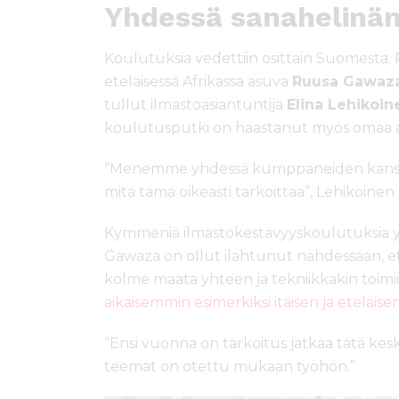
Yhdessä sanahelinän
Koulutuksia vedettiin osittain Suomesta. 
eteläisessä Afrikassa asuva
Ruusa Gawaz
tullut ilmastoasiantuntija
Elina Lehikoin
koulutusputki on haastanut myös omaa a
“Menemme yhdessä kumppaneiden kanssa
mitä tämä oikeasti tarkoittaa”, Lehikoinen
Kymmeniä ilmastokestävyyskoulutuksia 
Gawaza on ollut ilahtunut nähdessään, et
kolme maata yhteen ja tekniikkakin toim
aikaisemmin esimerkiksi itäisen ja eteläis
“Ensi vuonna on tarkoitus jatkaa tätä ke
teemat on otettu mukaan työhön.”