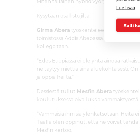
Miten tällainen hybridivyörytys voi toimia?
Lue lisää
Kysytään osallistujilta.
Salli k
Girma Abera
työskentelee Mekane Yesus 
toimistossa Addis Abebassa. Hän arvosti eri
kollegoitaan.
“Edes Etiopiassa ei ole yhtä ainoaa ratkais
ne täytyy miettiä aina aluekohtaisesti. On a
ja oppia heiltä.”
Dessiestä tullut
Mesfin Abera
työskentel
koulutuksessa oivalluksia vammaistyöstä.
“Vammaisia ihmisiä ylenkatsotaan. Heitä 
Täällä olen oppinut, että he voivat tehdä
Mesfin kertoo.