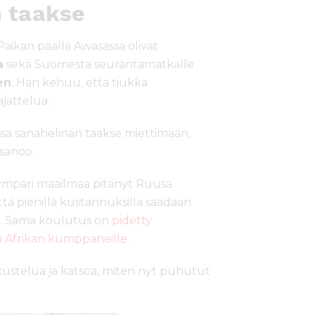
 taakse
Paikan päällä Awasassa olivat
a
sekä Suomesta seurantamatkalle
en
. Hän kehuu, että tiukka
jattelua.
 sanahelinän taakse miettimään,
 sanoo.
ympäri maailmaa pitänyt Ruusa
tä pienillä kustannuksilla saadaan
ii. Sama koulutus on
pidetty
en Afrikan kumppaneille
.
skustelua ja katsoa, miten nyt puhutut