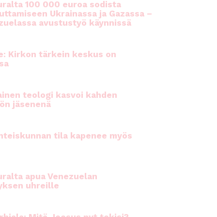
ralta 100 000 euroa sodista
auttamiseen Ukrainassa ja Gazassa –
uelassa avustustyö käynnissä
e: Kirkon tärkein keskus on
sa
inen teologi kasvoi kahden
ön jäsenenä
hteiskunnan tila kapenee myös
ralta apua Venezuelan
yksen uhreille