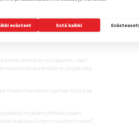
aikki evästeet
Estä kaikki
Evästeaset
-kirkon kehitystyön järjestön
tyisesti sitä, että pääsi tapaamaan
ua ilmastokestäviin työtapoihin, vaan
rvokasta tavata ihmisiä eri järjestöistä
ee ilmastohankkeen parissa mutta sai
ei päästetä mukaan yhteiskuntaan.
 lähes kaikkea kuten muutkin ihmiset”,