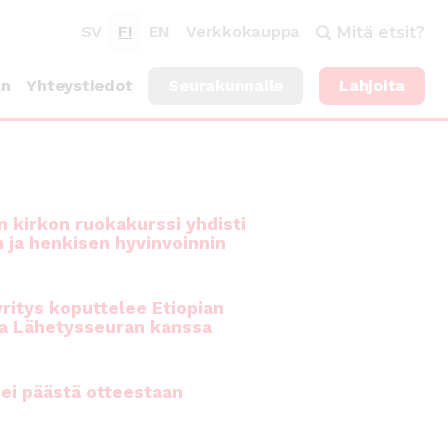
SV
FI
EN
Verkkokauppa
Mitä etsit?
an
Yhteystiedot
Seurakunnalle
Lahjoita
 kirkon ruokakurssi yhdisti
n ja henkisen hyvinvoinnin
ritys koputtelee Etiopian
a Lähetysseuran kanssa
ei päästä otteestaan