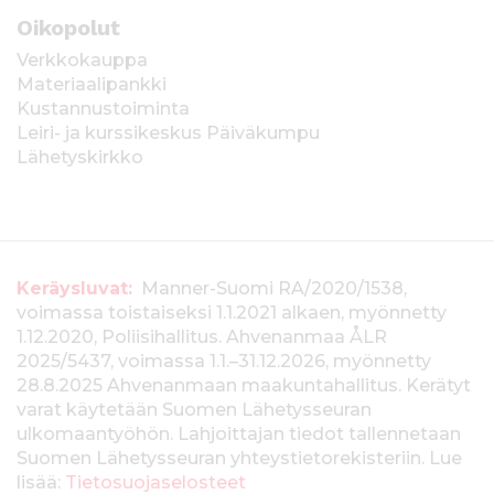
Oikopolut
Verkkokauppa
Materiaalipankki
Kustannustoiminta
Leiri- ja kurssikeskus Päiväkumpu
Lähetyskirkko
T
Keräysluvat:
Manner-Suomi RA/2020/1538,
voimassa toistaiseksi 1.1.2021 alkaen, myönnetty
i
1.12.2020, Poliisihallitus. Ahvenanmaa ÅLR
e
2025/5437, voimassa 1.1.–31.12.2026, myönnetty
28.8.2025 Ahvenanmaan maakuntahallitus. Kerätyt
d
varat käytetään Suomen Lähetysseuran
ulkomaantyöhön. Lahjoittajan tiedot tallennetaan
o
Suomen Lähetysseuran yhteystietorekisteriin. Lue
t
lisää:
Tietosuojaselosteet