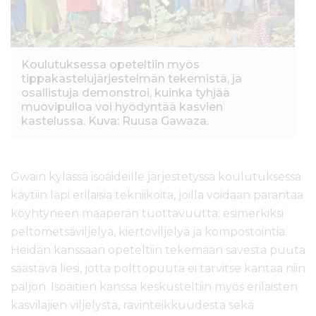
Koulutuksessa opeteltiin myös
tippakastelujärjestelmän tekemistä, ja
osallistuja demonstroi, kuinka tyhjää
muovipulloa voi hyödyntää kasvien
kastelussa. Kuva: Ruusa Gawaza.
Gwain kylässä isoäideille järjestetyssä koulutuksessa
käytiin läpi erilaisia tekniikoita, joilla voidaan parantaa
köyhtyneen maaperän tuottavuutta: esimerkiksi
peltometsäviljelyä, kiertoviljelyä ja kompostointia.
Heidän kanssaan opeteltiin tekemään savesta puuta
säästävä liesi, jotta polttopuuta ei tarvitse kantaa niin
paljon. Isoäitien kanssa keskusteltiin myös erilaisten
kasvilajien viljelystä, ravinteikkuudesta sekä