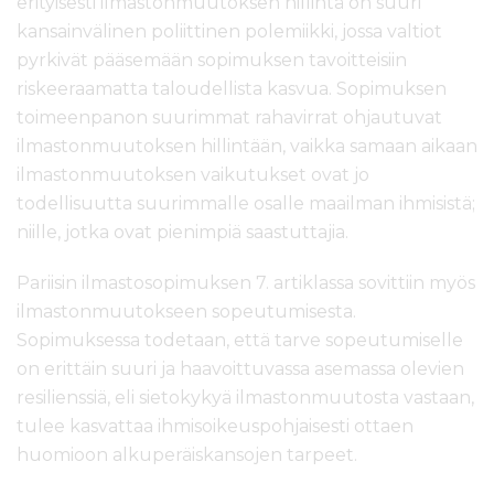
erityisesti ilmastonmuutoksen hillintä on suuri
kansainvälinen poliittinen polemiikki, jossa valtiot
pyrkivät pääsemään sopimuksen tavoitteisiin
riskeeraamatta taloudellista kasvua. Sopimuksen
toimeenpanon suurimmat rahavirrat ohjautuvat
ilmastonmuutoksen hillintään, vaikka samaan aikaan
ilmastonmuutoksen vaikutukset ovat jo
todellisuutta suurimmalle osalle maailman ihmisistä;
niille, jotka ovat pienimpiä saastuttajia.
Pariisin ilmastosopimuksen 7. artiklassa sovittiin myös
ilmastonmuutokseen sopeutumisesta.
Sopimuksessa todetaan, että tarve sopeutumiselle
on erittäin suuri ja haavoittuvassa asemassa olevien
resilienssiä, eli sietokykyä ilmastonmuutosta vastaan,
tulee kasvattaa ihmisoikeuspohjaisesti ottaen
huomioon alkuperäiskansojen tarpeet.