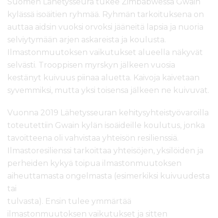
Suomen Lähetysseura tukee Zimbabwessa Gwain
kylässä isoäitien ryhmää. Ryhmän tarkoituksena on
auttaa aidsin vuoksi orvoksi jääneitä lapsia ja nuoria
selviytymään arjen askareista ja koulusta.
Ilmastonmuutoksen vaikutukset alueella näkyvät
selvästi. Trooppisen myrskyn jälkeen vuosia
kestänyt kuivuus piinaa aluetta. Kaivoja kaivetaan
syvemmiksi, mutta yksi toisensa jälkeen ne kuivuvat.
Vuonna 2019 Lähetysseuran kehitysyhteistyövaroilla
toteutettiin Gwain kylän isoäideille koulutus, jonka
tavoitteena oli vahvistaa yhteisön resilienssiä.
Ilmastoresilienssi tarkoittaa yhteisöjen, yksilöiden ja
perheiden kykyä toipua ilmastonmuutoksen
aiheuttamasta ongelmasta (esimerkiksi kuivuudesta
tai
tulvasta). Ensin tulee ymmärtää
ilmastonmuutoksen vaikutukset ja sitten