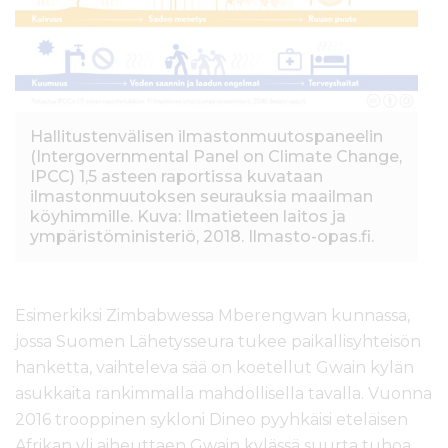
Hallitustenvälisen ilmastonmuutospaneelin
(Intergovernmental Panel on Climate Change,
IPCC) 1,5 asteen raportissa kuvataan
ilmastonmuutoksen seurauksia maailman
köyhimmille. Kuva: Ilmatieteen laitos ja
ympäristöministeriö, 2018. Ilmasto-opas.fi.
Esimerkiksi Zimbabwessa Mberengwan kunnassa,
jossa Suomen Lähetysseura tukee paikallisyhteisön
hanketta, vaihteleva sää on koetellut Gwain kylän
asukkaita rankimmalla mahdollisella tavalla. Vuonna
2016 trooppinen sykloni Dineo pyyhkäisi eteläisen
Afrikan yli aiheuttaen Gwain kylässä suurta tuhoa