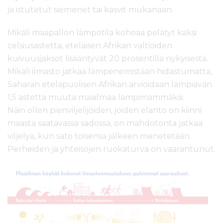
ja istutetut siemenet tai kasvit mukanaan.
Mikäli maapallon lämpötila kohoaa pelätyt kaksi
celsiusastetta, eteläisen Afrikan valtioiden
kuivuusjaksot lisääntyvät 20 prosentilla nykyisestä.
Mikäli ilmasto jatkaa lämpenemistään hidastumatta,
Saharan eteläpuolisen Afrikan arvioidaan lämpiävän
1,5 astetta muuta maailmaa lämpimämmäksi.
Näin ollen pienviljelijöiden, joiden elanto on kiinni
maasta saatavassa sadossa, on mahdotonta jatkaa
viljelyä, kun sato toisensa jälkeen menetetään.
Perheiden ja yhteisöjen ruokaturva on vaarantunut.