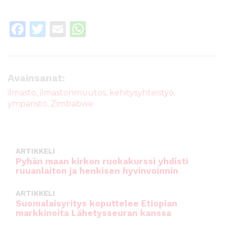
F
T
E
W
a
w
m
h
c
it
ai
a
e
te
l
ts
Avainsanat:
b
r
A
ilmasto
,
ilmastonmuutos
,
kehitysyhteistyö
,
ympäristö
,
Zimbabwe
o
p
o
p
k
ARTIKKELI
Pyhän maan kirkon ruokakurssi yhdisti
ruuanlaiton ja henkisen hyvinvoinnin
ARTIKKELI
Suomalaisyritys koputtelee Etiopian
markkinoita Lähetysseuran kanssa