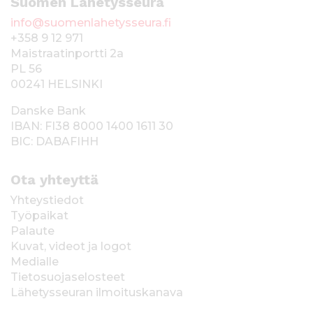
Suomen Lähetysseura
info@suomenlahetysseura.fi
+358 9 12 971
Maistraatinportti 2a
PL 56
00241 HELSINKI
Danske Bank
IBAN: FI38 8000 1400 1611 30
BIC: DABAFIHH
Ota yhteyttä
Yhteystiedot
Työpaikat
Palaute
Kuvat, videot ja logot
Medialle
Tietosuojaselosteet
Lähetysseuran ilmoituskanava