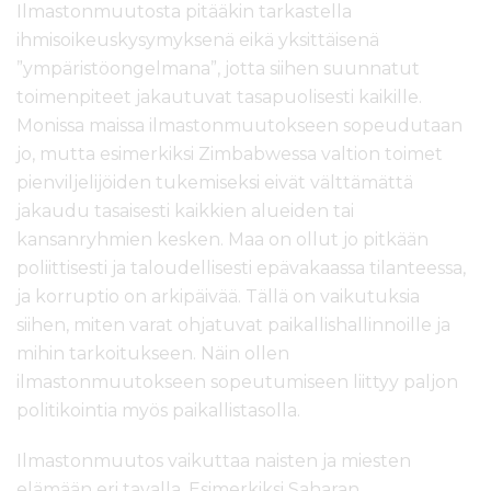
Ilmastonmuutosta pitääkin tarkastella
ihmisoikeuskysymyksenä eikä yksittäisenä
”ympäristöongelmana”, jotta siihen suunnatut
toimenpiteet jakautuvat tasapuolisesti kaikille.
Monissa maissa ilmastonmuutokseen sopeudutaan
jo, mutta esimerkiksi Zimbabwessa valtion toimet
pienviljelijöiden tukemiseksi eivät välttämättä
jakaudu tasaisesti kaikkien alueiden tai
kansanryhmien kesken. Maa on ollut jo pitkään
poliittisesti ja taloudellisesti epävakaassa tilanteessa,
ja korruptio on arkipäivää. Tällä on vaikutuksia
siihen, miten varat ohjatuvat paikallishallinnoille ja
mihin tarkoitukseen. Näin ollen
ilmastonmuutokseen sopeutumiseen liittyy paljon
politikointia myös paikallistasolla.
Ilmastonmuutos vaikuttaa naisten ja miesten
elämään eri tavalla. Esimerkiksi Saharan