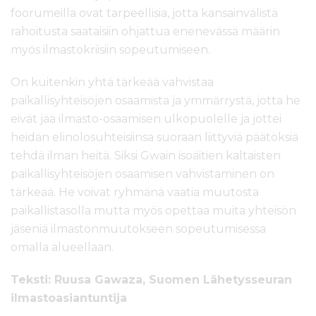
foorumeilla ovat tarpeellisia, jotta kansainvälistä
rahoitusta saataisiin ohjattua enenevässä määrin
myös ilmastokriisiin sopeutumiseen.
On kuitenkin yhtä tärkeää vahvistaa
paikallisyhteisöjen osaamista ja ymmärrystä, jotta he
eivät jää ilmasto-osaamisen ulkopuolelle ja jottei
heidän elinolosuhteisiinsa suoraan liittyviä päätöksiä
tehdä ilman heitä. Siksi Gwain isoäitien kaltaisten
paikallisyhteisöjen osaamisen vahvistaminen on
tärkeää. He voivat ryhmänä vaatia muutosta
paikallistasolla mutta myös opettaa muita yhteisön
jäseniä ilmastonmuutokseen sopeutumisessa
omalla alueellaan.
Teksti: Ruusa Gawaza, Suomen Lähetysseuran
ilmastoasiantuntija