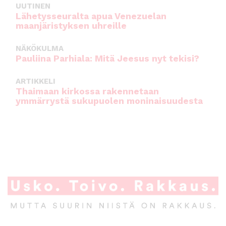
UUTINEN
Lähetysseuralta apua Venezuelan
maanjäristyksen uhreille
NÄKÖKULMA
Pauliina Parhiala: Mitä Jeesus nyt tekisi?
ARTIKKELI
Thaimaan kirkossa rakennetaan
ymmärrystä sukupuolen moninaisuudesta