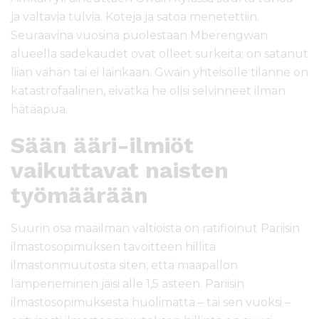
ja valtavia tulvia. Koteja ja satoa menetettiin.
Seuraavina vuosina puolestaan Mberengwan
alueella sadekaudet ovat olleet surkeita; on satanut
liian vähän tai ei lainkaan. Gwain yhteisölle tilanne on
katastrofaalinen, eivätkä he olisi selvinneet ilman
hätäapua.
Sään ääri-ilmiöt
vaikuttavat naisten
työmäärään
Suurin osa maailman valtioista on ratifioinut Pariisin
ilmastosopimuksen tavoitteen hillitä
ilmastonmuutosta siten, että maapallon
lämpeneminen jäisi alle 1,5 asteen. Pariisin
ilmastosopimuksesta huolimatta – tai sen vuoksi –