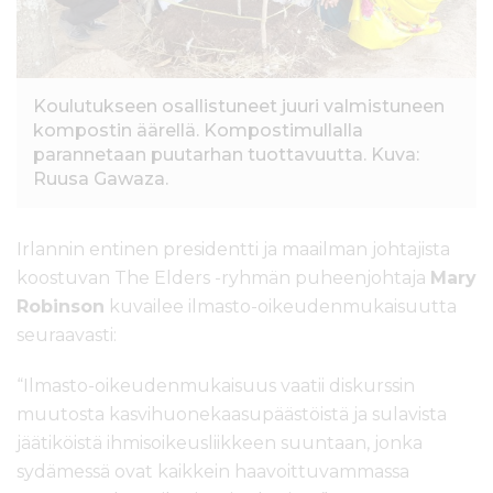
l
t
ö
ö
Koulutukseen osallistuneet juuri valmistuneen
n
kompostin äärellä. Kompostimullalla
parannetaan puutarhan tuottavuutta. Kuva:
Ruusa Gawaza.
Irlannin entinen presidentti ja maailman johtajista
koostuvan The Elders -ryhmän puheenjohtaja
Mary
Robinson
kuvailee ilmasto-oikeudenmukaisuutta
seuraavasti:
“Ilmasto-oikeudenmukaisuus vaatii diskurssin
muutosta kasvihuonekaasupäästöistä ja sulavista
jäätiköistä ihmisoikeusliikkeen suuntaan, jonka
sydämessä ovat kaikkein haavoittuvammassa