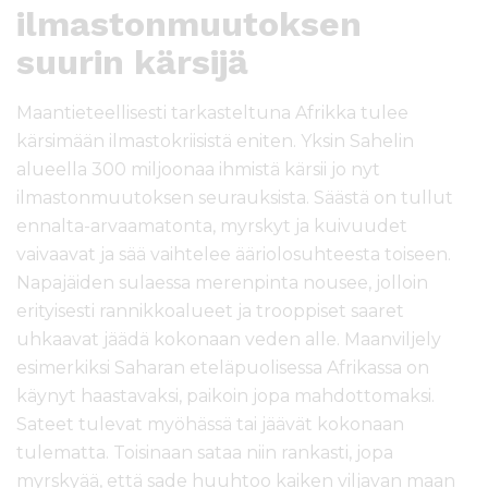
ilmastonmuutoksen
suurin kärsijä
Maantieteellisesti tarkasteltuna Afrikka tulee
kärsimään ilmastokriisistä eniten. Yksin Sahelin
alueella 300 miljoonaa ihmistä kärsii jo nyt
ilmastonmuutoksen seurauksista. Säästä on tullut
ennalta-arvaamatonta, myrskyt ja kuivuudet
vaivaavat ja sää vaihtelee ääriolosuhteesta toiseen.
Napajäiden sulaessa merenpinta nousee, jolloin
erityisesti rannikkoalueet ja trooppiset saaret
uhkaavat jäädä kokonaan veden alle. Maanviljely
esimerkiksi Saharan eteläpuolisessa Afrikassa on
käynyt haastavaksi, paikoin jopa mahdottomaksi.
Sateet tulevat myöhässä tai jäävät kokonaan
tulematta. Toisinaan sataa niin rankasti, jopa
myrskyää, että sade huuhtoo kaiken viljavan maan