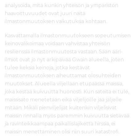
analysoida, mitä kunkin yhteisön ja ympäristön
haavoittuvuudet ovat juuri näitä
ilmastonmuutoksen vaikutuksia kohtaan.
Kasvattamalla ilmastonmuutokseen sopeutumisen
keinovalikoimaa voidaan vahvistaa yhteisön
resilienssiä ilmastonmuutosta vastaan. Sään ääri-
ilmiöt ovat jo nyt arkipäivää Gwain alueella, joten
tulee keksiä keinoja, jotka kestävät
ilmastonmuutoksen aiheuttamat olosuhteiden
muutokset. Alueella viljellään etupäässä maissia,
joka kestää kuivuutta huonosti. Kun sateita ei tule,
maissisato menetetään eikä viljelijöille jää jäljelle
mitään. Mikäli pienviljelijät kuitenkin viljelisivät
maissin rinnalla myös paremmin kuivuutta sietävää
ja ravinteikkaampaa paikallislajiketta hirssiä, ei
maissin menettäminen olisi niin suuri katastrofi.