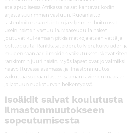
eteläpuolisessa Afrikassa naiset kantavat kodin
arjesta suurimman vastuun. Ruoanlaitto,
lastenhoito sekä eläinten ja viljelmien hoito ovat
usein naisten vastuulla. Maaseudulla naiset
joutuvat kulkemaan pitkiä matkoja etsien vettä ja
polttopuuta. Rankkasateiden, tulvien, kuivuuden ja
muiden sään ääri-ilmiöiden vaikutukset iskevät siten
rankimmin juuri naisiin. Myös lapset ovat jo valmiiksi
haavoittuvassa asemassa, ja ilmastonmuutos
vaikuttaa suoraan lasten saaman ravinnon määrään
ja laatuun ruokaturvan heikentyessä.
Isoäidit saivat koulutusta
ilmastonmuutokseen
sopeutumisesta