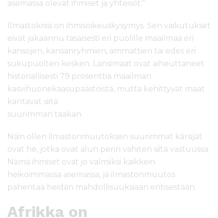
asemassa olevat ihmiset ja yhteisöt.”
Ilmastokriisi on ihmisoikeuskysymys. Sen vaikutukset
eivät jakaannu tasaisesti eri puolille maailmaa eri
kansojen, kansanryhmien, ammattien tai edes eri
sukupuolten kesken. Länsimaat ovat aiheuttaneet
historiallisesti 79 prosenttia maailman
kasvihuonekaasupäästöistä, mutta kehittyvät maat
kantavat siitä
suurimman taakan.
Näin ollen ilmastonmuutoksen suurimmat kärsijät
ovat he, jotka ovat alun perin vähiten siitä vastuussa.
Nämä ihmiset ovat jo valmiiksi kaikkein
heikoimmassa asemassa, ja ilmastonmuutos
pahentaa heidän mahdollisuuksiaan entisestään.
Afrikka on