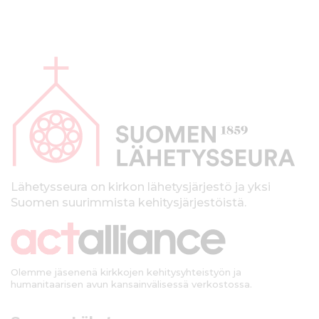
A
l
a
p
a
l
k
Lähetysseura on kirkon lähetysjärjestö ja yksi
Suomen suurimmista kehitysjärjestöistä.
k
i
Olemme jäsenenä kirkkojen kehitysyhteistyön ja
humanitaarisen avun kansainvälisessä verkostossa.