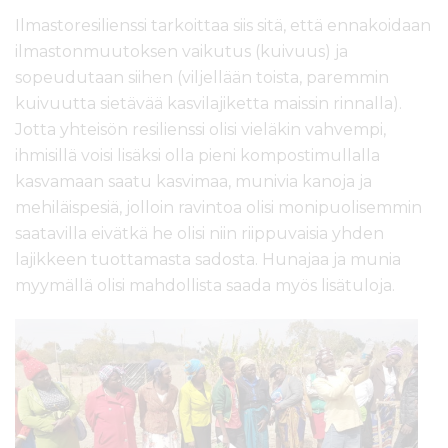
Ilmastoresilienssi tarkoittaa siis sitä, että ennakoidaan
ilmastonmuutoksen vaikutus (kuivuus) ja
sopeudutaan siihen (viljellään toista, paremmin
kuivuutta sietävää kasvilajiketta maissin rinnalla).
Jotta yhteisön resilienssi olisi vieläkin vahvempi,
ihmisillä voisi lisäksi olla pieni kompostimullalla
kasvamaan saatu kasvimaa, munivia kanoja ja
mehiläispesiä, jolloin ravintoa olisi monipuolisemmin
saatavilla eivätkä he olisi niin riippuvaisia yhden
lajikkeen tuottamasta sadosta. Hunajaa ja munia
myymällä olisi mahdollista saada myös lisätuloja.