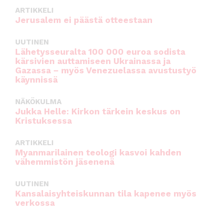
ARTIKKELI
Jerusalem ei päästä otteestaan
UUTINEN
Lähetysseuralta 100 000 euroa sodista
kärsivien auttamiseen Ukrainassa ja
Gazassa – myös Venezuelassa avustustyö
käynnissä
NÄKÖKULMA
Jukka Helle: Kirkon tärkein keskus on
Kristuksessa
ARTIKKELI
Myanmarilainen teologi kasvoi kahden
vähemmistön jäsenenä
UUTINEN
Kansalaisyhteiskunnan tila kapenee myös
verkossa