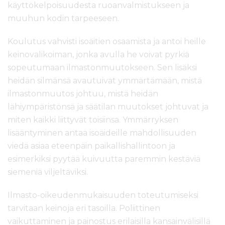
käyttökelpoisuudesta ruoanvalmistukseen ja
muuhun kodin tarpeeseen.
Koulutus vahvisti isoäitien osaamista ja antoi heille
keinovalikoiman, jonka avulla he voivat pyrkiä
sopeutumaan ilmastonmuutokseen. Sen lisäksi
heidän silmänsä avautuivat ymmärtämään, mistä
ilmastonmuutos johtuu, mistä heidän
lähiympäristönsä ja säätilan muutokset johtuvat ja
miten kaikki liittyvät toisiinsa. Ymmärryksen
lisääntyminen antaa isoäideille mahdollisuuden
viedä asiaa eteenpäin paikallishallintoon ja
esimerkiksi pyytää kuivuutta paremmin kestäviä
siemeniä viljeltäviksi.
Ilmasto-oikeudenmukaisuuden toteutumiseksi
tarvitaan keinoja eri tasoilla. Poliittinen
vaikuttaminen ja painostus erilaisilla kansainvälisillä